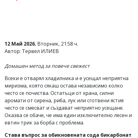
Коментарите
под
статиите
се
въвеждат
от
читателите
12 Май 2026
, Вторник, 21:58 ч.
и
Автор: Тервел ИЛИЕВ
редакцията
не
носи
Домашен метод за повече свежест
отговорност
за
Всеки е отварял хладилника и е усещал неприятна
тях!
Ако
миризма, която сякаш остава независимо колко
откриете
често се почиства. Остатъци от храна, силни
обиден
аромати от сирена, риба, лук или сготвени ястия
за
вас
често се смесват и създават неприятно усещане.
коментар,
Оказва се обаче, че има един изключително лесен и
моля
евтин трик за борба с проблема.
сигнализирайте
ни!
Става въпрос за обикновената сода бикарбонат