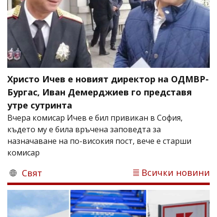
Христо Ичев е новият директор на ОДМВР-
Бургас, Иван Демерджиев го представя
утре сутринта
Вчера комисар Ичев е бил привикан в София,
където му е била връчена заповедта за
назначаване на по-високия пост, вече е старши
комисар
Всички новини
Свят