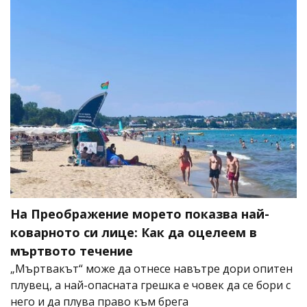
На Преображение морето показва най-
коварното си лице: Как да оцелеем в
мъртвото течение
„Мъртвакът“ може да отнесе навътре дори опитен
плувец, а най-опасната грешка е човек да се бори с
него и да плува право към брега