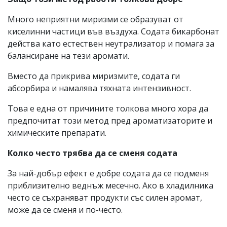
Много неприятни миризми се образуват от
киселинни частици във въздуха. Содата бикарбонат
действа като естествен неутрализатор и помага за
балансиране на тези аромати.
Вместо да прикрива миризмите, содата ги
абсорбира и намалява тяхната интензивност.
Това е една от причините толкова много хора да
предпочитат този метод пред ароматизаторите и
химическите препарати.
Колко често трябва да се сменя содата
За най-добър ефект е добре содата да се подменя
приблизително веднъж месечно. Ако в хладилника
често се съхраняват продукти със силен аромат,
може да се сменя и по-често.