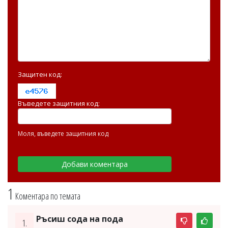
Защитен код:
Въведете защитния код:
Моля, въведете защитния код
1
Коментара по темата
Ръсиш сода на пода
1.