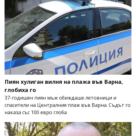
Пиян хулиган вилня на плажа във Варна,
глобиха го
37-годишен пиян мъж обиждаше летовници и
спасители на Централния плаж във Варна. Съдът го
наказа със 100 евро глоба