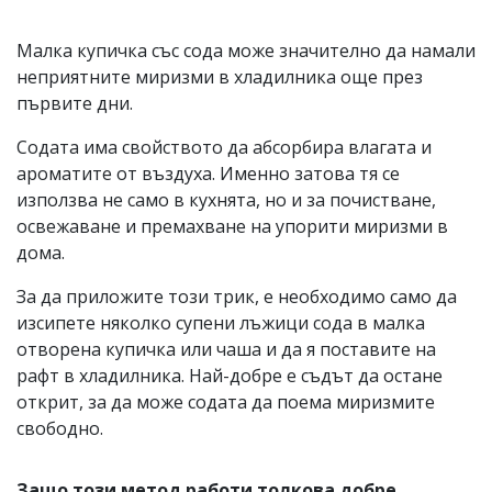
Малка купичка със сода може значително да намали
неприятните миризми в хладилника още през
първите дни.
Содата има свойството да абсорбира влагата и
ароматите от въздуха. Именно затова тя се
използва не само в кухнята, но и за почистване,
освежаване и премахване на упорити миризми в
дома.
За да приложите този трик, е необходимо само да
изсипете няколко супени лъжици сода в малка
отворена купичка или чаша и да я поставите на
рафт в хладилника. Най-добре е съдът да остане
открит, за да може содата да поема миризмите
свободно.
Защо този метод работи толкова добре