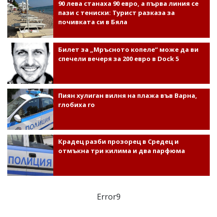
90 лева станаха 90 евро, а първа линия се
пази с тениски: Турист разказа за
почивката си в Бяла
Билет за „Мръсното копеле“ може да ви
спечели вечеря за 200 евро в Dock 5
Пиян хулиган вилня на плажа във Варна,
глобиха го
Крадец разби прозорец в Средец и
отмъкна три килима и два парфюма
Error9