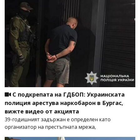
С подкрепата на ГДБОП: Украинската
полиция арестува наркобарон в Бургас,
вижте видео от акцията
39-годишният задържан е определен като
организатор на престъпната мрежа,