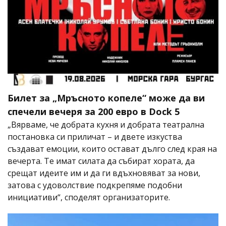
Билет за „Мръсното копеле“ може да ви
спечели вечеря за 200 евро в Dock 5
„Вярваме, че добрата кухня и добрата театрална
постановка си приличат – и двете изкуства
създават емоции, които остават дълго след края на
вечерта. Те имат силата да събират хората, да
срещат идеите им и да ги вдъхновяват за нови,
затова с удоволствие подкрепяме подобни
инициативи“, споделят организаторите.