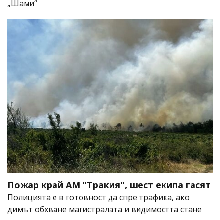
„Шами“
Пожар край АМ "Тракия", шест екипа гасят
Полицията е в готовност да спре трафика, ако
димът обхване магистралата и видимостта стане