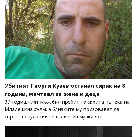
Убитият Георги Кузев останал сирак на 8
години, мечтаел за жена и деца
37-годишният мъж бил пребит на скрита пътека на
Младежкия хълм, а близките му призовават да
спрат спекулациите за личния му живот