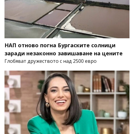
НАП отново погна Бургаските солници
заради незаконно завишаване на цените
Глобяват дружеството с над 2500 евро