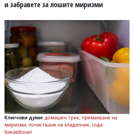
УКРАЙНА
и забравете за лошите миризми
СПОРТ
РАЗСЛЕДВАНЕ
БИЗНЕС
ЮГ
Управители:
Веселин
Василев,
email:
v.vasilev@flagman.bg
Катя
Касабова,
еmail:
k.kassabova@flagman.bg
Главен
редактор:
Иван
Ключови думи:
домашен трик
,
премахване на
Колев,
миризми
,
почистване на хладилник
,
сода
email:
office@flagman.bg
бикарбонат