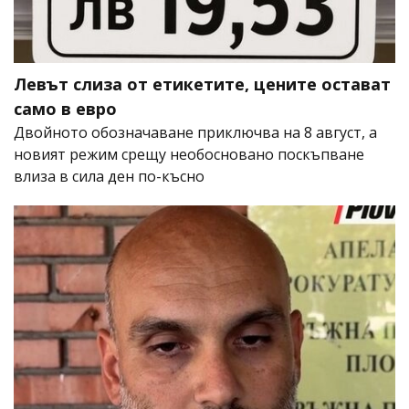
Левът слиза от етикетите, цените остават
само в евро
Двойното обозначаване приключва на 8 август, а
новият режим срещу необосновано поскъпване
влиза в сила ден по-късно