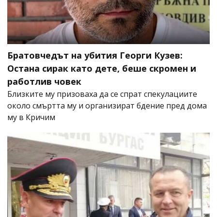
Братовчедът на убития Георги Кузев:
Остана сирак като дете, беше скромен и
работлив човек
Близките му призоваха да се спрат спекулациите
около смъртта му и организират бдение пред дома
му в Кричим