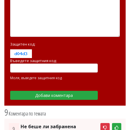
Защитен код:
Въведете защитния код:
Моля, въведете защитния код
9
Коментара по темата
Не беше ли забранена
9.