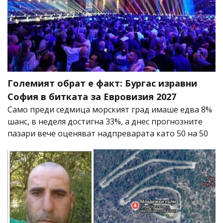
Големият обрат е факт: Бургас изравни
София в битката за Евровизия 2027
Само преди седмица морският град имаше едва 8%
шанс, в неделя достигна 33%, а днес прогнозните
пазари вече оценяват надпреварата като 50 на 50