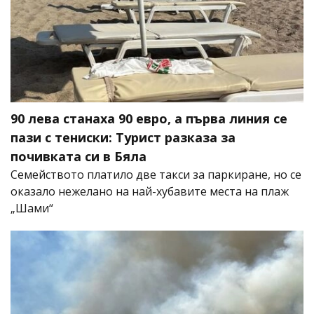
90 лева станаха 90 евро, а първа линия се
пази с тениски: Турист разказа за
почивката си в Бяла
Семейството платило две такси за паркиране, но се
оказало нежелано на най-хубавите места на плаж
„Шами“