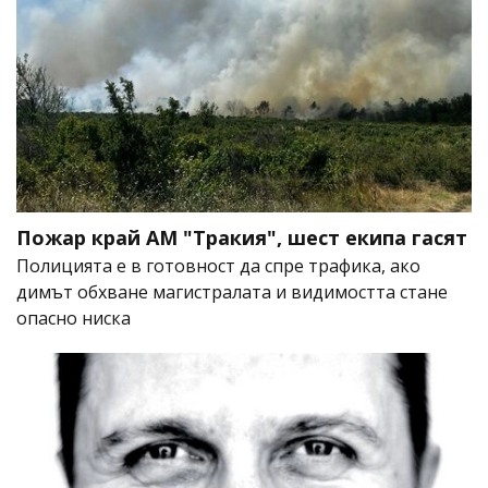
Пожар край АМ "Тракия", шест екипа гасят
Полицията е в готовност да спре трафика, ако
димът обхване магистралата и видимостта стане
опасно ниска