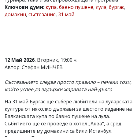
Ключови думи:
купа
,
бавно пушене
,
лула
,
бургас
,
Коментарите
под
домакин
,
състезание
,
31 май
статиите
се
въвеждат
от
читателите
и
редакцията
не
12 Май 2026
, Вторник, 19:00 ч.
носи
Автор: Стефан МИНЧЕВ
отговорност
за
тях!
Състезанието следва просто правило – печели този,
Ако
който успее да задържи жаравата най-дълго
откриете
обиден
за
На 31 май Бургас ще събере любители на луларската
вас
култура от няколко държави за шестото издание на
коментар,
Балканската купа по бавно пушене на лула.
моля
сигнализирайте
Събитието ще се проведе в хотел „Аква“, а сред
ни!
предишните му домакини са били Истанбул,