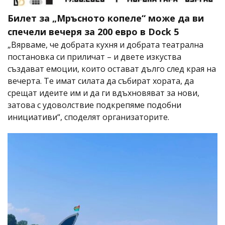
Билет за „Мръсното копеле“ може да ви
спечели вечеря за 200 евро в Dock 5
„Вярваме, че добрата кухня и добрата театрална
постановка си приличат – и двете изкуства
създават емоции, които остават дълго след края на
вечерта. Те имат силата да събират хората, да
срещат идеите им и да ги вдъхновяват за нови,
затова с удоволствие подкрепяме подобни
инициативи“, споделят организаторите.