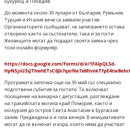
Букурещ и Пловдив.
До момента около 30 лулари от България, Румъния,
Турция и Италия вече са заявили участие.
Организаторите съобщават, че записването остава
отворено както за състезатели, така и за гости.
Желаещите могат да подадат своята заявка чрез
този онлайн формуляр:
https://docs.google.com/forms/d/e/1FAIpQLSd-
HpNSjsU3sJThwhETsC6Jb7qxrNe7xMIvnkTfpE4tw8ehc
Програмата започва още на 30 май със специално
подготвени събития за гостите. Те включват
посещение на винарна с дегустация, разглеждане
на тракийската могила край Поморие, както и
екскурзия до остров Света Анастасия в Бургаския
залив. Предвидена е и гала вечеря. В инициативите
могат да се включат и хора, които няма да участват