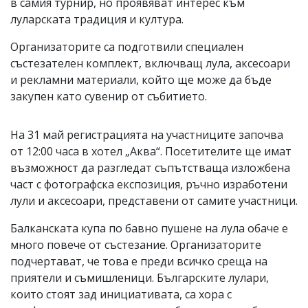
в самия турнир, но проявяват интерес към
луларската традиция и култура.
Организаторите са подготвили специален
състезателен комплект, включващ лула, аксесоари
и рекламни материали, който ще може да бъде
закупен като сувенир от събитието.
На 31 май регистрацията на участниците започва
от 12:00 часа в хотел „Аква“. Посетителите ще имат
възможност да разгледат съпътстваща изложбена
част с фотографска експозиция, ръчно изработени
лули и аксесоари, представени от самите участници.
Балканската купа по бавно пушене на лула обаче е
много повече от състезание. Организаторите
подчертават, че това е преди всичко среща на
приятели и съмишленици. Българските лулари,
които стоят зад инициативата, са хора с