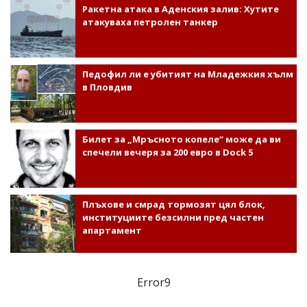
Ракетна атака в Аденския залив: Хутите
атакуваха петролен танкер
Педофил ли е убитият на Младежкия хълм
в Пловдив
Билет за „Мръсното копеле“ може да ви
спечели вечеря за 200 евро в Dock 5
Плъхове и смрад тормозят цял блок,
институциите безсилни пред частен
апартамент
Error9