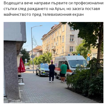
Водещата вече направи първите си професионални
стъпки след раждането на Арън, но засега поставя
майчинството пред телевизионния екран