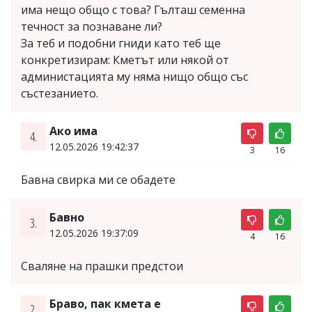
има нещо общо с това? Гълташ семенна
течност за познаване ли?
За теб и подобни гниди като теб ще
конкретизирам: Кметът или някой от
администацията му няма нищо общо със
състезанието.
Ако има
4.
12.05.2026 19:42:37
3
16
Бавна свирка ми се обадете
Бавно
3.
12.05.2026 19:37:09
4
16
Сваляне на прашки предстои
Браво, пак кмета е
2.