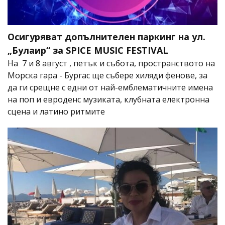
Осигуряват допълнителен паркинг на ул.
„Булаир“ за SPICE MUSIC FESTIVAL
На 7 и 8 август , петък и събота, пространството на
Морска гара - Бургас ще събере хиляди фенове, за
да ги срещне с едни от най-емблематичните имена
на поп и евроденс музиката, клубната електронна
сцена и латино ритмите