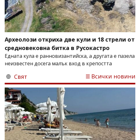
Археолози откриха две кули и 18 стрели от
средновековна битка в Русокастро
Едната кула е ранновизантийска, а другата е пазела
неизвестен досега малък вход в крепостта
Всички новини
Свят