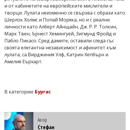
и от кабинетите на европейските мислители и
творци. Лулата неизменно се свързва с образи като
Шерлок Холмс и Попай Моряка, но и с реални
личности като Алберт Айнщайн, Дж. Р. Р. Толкин,
Марк Твен, Ърнест Хемингуей, Зигмунд Фройд и
Пабло Пикасо. Сред дамите, оставили следа със
своята елегантна независимост и афинитет към
лулата, са Вирджиния Улф, Катрин Хепбърн и
Амелия Еърхарт.
В категории:
Бургас
Автор
Стефан