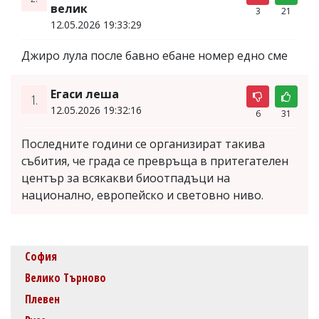
велик
3
21
12.05.2026 19:33:29
Джиро лула после бавно ебане номер едно сме
Егаси леша
1.
12.05.2026 19:32:16
6
31
Последните години се организират такива
събития, че града се превръща в притегателен
център за всякакви биоотпадъци на
национално, европейско и световно ниво.
София
Велико Търново
Плевен