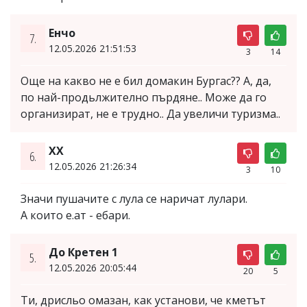
Енчо
7.
12.05.2026 21:51:53
3
14
Още на какво не е бил домакин Бургас?? А, да,
по най-продьлжително пърдяне.. Може да го
организират, не е трудно.. Да увеличи туризма..
XX
6.
12.05.2026 21:26:34
3
10
Значи пушачите с лула се наричат лулари.
А които е.ат - ебари.
До Кретен 1
5.
12.05.2026 20:05:44
20
5
Ти, дрисльо омазан, как установи, че кметът