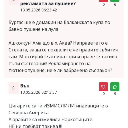
рекламата за пушене?
0
6
13.05.2026 06:23:42
Бургас ще е домакин на Балканската купа по
бавно пушене на лула
Ашколсун! Ама що в х. Аква? Направете го е
Стената, за да се похвалите че правите събития
там. Монтирайте аспиратори и правете такива
тъпи състезания! Рекламирането на
тютюнопушене, не е ли забранено със закон?
Вън
8.
13.05.2026 02:13:37
0
9
Цигарите са ги ИЗМИСЛИЛИ индианците в
Северна Америка.
А арабите са измилили Наркотиците.
НЕ ни трябват такива !!!