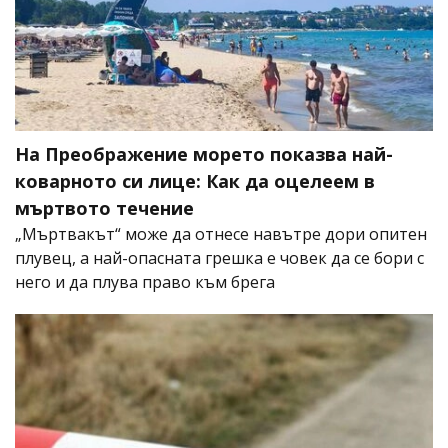
На Преображение морето показва най-
коварното си лице: Как да оцелеем в
мъртвото течение
„Мъртвакът“ може да отнесе навътре дори опитен
плувец, а най-опасната грешка е човек да се бори с
него и да плува право към брега