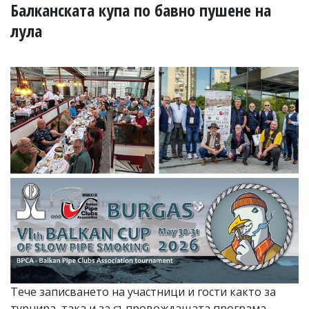
УКРАЙНА
Балканската купа по бавно пушене на
СПОРТ
лула
РАЗСЛЕДВАНЕ
БИЗНЕС
ЮГ
Управители:
Веселин
Василев,
email:
v.vasilev@flagman.bg
Катя
Касабова,
еmail:
k.kassabova@flagman.bg
Главен
редактор:
Иван
Колев,
email:
Тече записването на участници и гости както за
office@flagman.bg
турнира, така и за съпровождащата програма