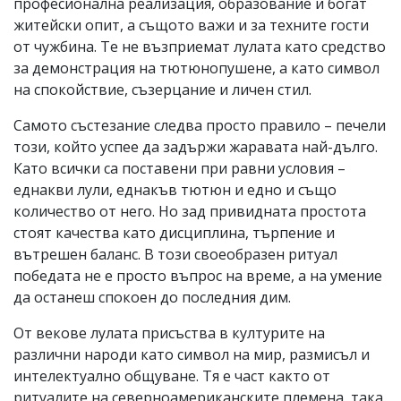
професионална реализация, образование и богат
житейски опит, а същото важи и за техните гости
от чужбина. Те не възприемат лулата като средство
за демонстрация на тютюнопушене, а като символ
на спокойствие, съзерцание и личен стил.
Самото състезание следва просто правило – печели
този, който успее да задържи жаравата най-дълго.
Като всички са поставени при равни условия –
еднакви лули, еднакъв тютюн и едно и също
количество от него. Но зад привидната простота
стоят качества като дисциплина, търпение и
вътрешен баланс. В този своеобразен ритуал
победата не е просто въпрос на време, а на умение
да останеш спокоен до последния дим.
От векове лулата присъства в културите на
различни народи като символ на мир, размисъл и
интелектуално общуване. Тя е част както от
ритуалите на северноамериканските племена, така