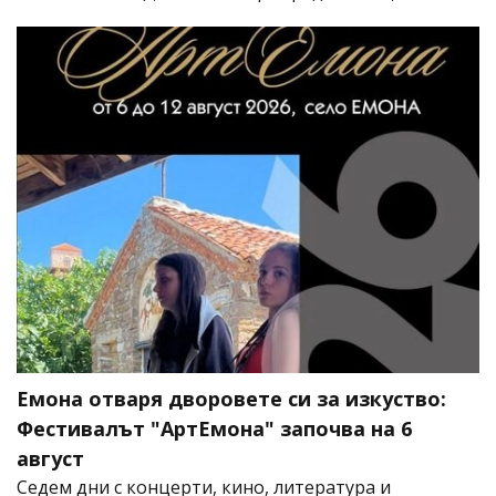
Емона отваря дворовете си за изкуство:
Фестивалът "АртЕмона" започва на 6
август
Седем дни с концерти, кино, литература и