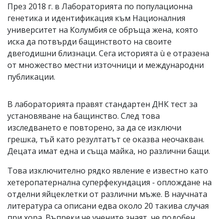
През 2018 г. в Лабораторията по популационна
генетика и идентификация към Националния
университет на Колумбия се обръща жена, която
иска да потвърди бащинството на своите
двегодишни близнаци. Сега историята ù е отразена
от множество местни източници и международни
публикации.
В лабораторията правят стандартен ДНК тест за
установяване на бащинство. След това
изследването е повторено, за да се изключи
грешка, тъй като резултатът се оказва неочакван.
Децата имат една и съща майка, но различни бащи.
Това изключително рядко явление е известно като
хетеропатернална суперфекундация - оплождане на
отделни яйцеклетки от различни мъже. В научната
литература са описани едва около 20 такива случая
при хора. Въпреки че учените знаят, че подобен