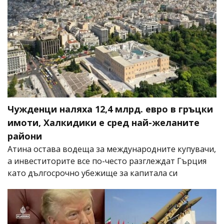
Чужденци наляха 12,4 млрд. евро в гръцки
имоти, Халкидики е сред най-желаните
райони
Атина остава водеща за международните купувачи,
а инвеститорите все по-често разглеждат Гърция
като дългосрочно убежище за капитала си