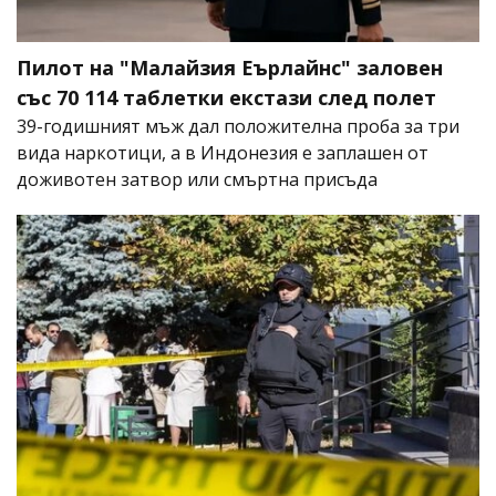
Пилот на "Малайзия Еърлайнс" заловен
със 70 114 таблетки екстази след полет
39-годишният мъж дал положителна проба за три
вида наркотици, а в Индонезия е заплашен от
доживотен затвор или смъртна присъда