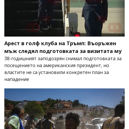
Арест в голф клуба на Тръмп: Въоръжен
мъж следял подготовката за визитата му
38-годишният заподозрян снимал подготовката за
посещението на американския президент, но
властите не са установили конкретен план за
нападение