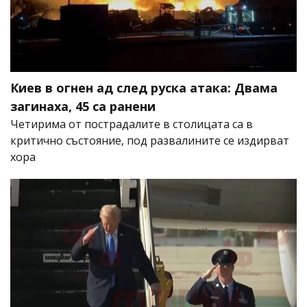
Киев в огнен ад след руска атака: Двама
загинаха, 45 са ранени
Четирима от пострадалите в столицата са в
критично състояние, под развалините се издирват
хора