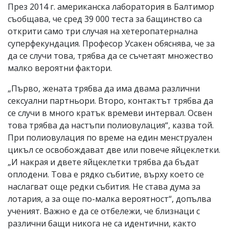
През 2014 г. американска лаборатория в Балтимор
съобщава, че сред 39 000 теста за бащинство са
открити само три случая на хетеропатернална
суперфекундация. Професор Усакен обяснява, че за
да се случи това, трябва да се съчетаят множество
малко вероятни фактори.
„Първо, жената трябва да има двама различни
сексуални партньори. Второ, контактът трябва да
се случи в много кратък времеви интервал. Освен
това трябва да настъпи полиовулация“, казва той.
При полиовулация по време на един менструален
цикъл се освобождават две или повече яйцеклетки.
„И накрая и двете яйцеклетки трябва да бъдат
оплодени. Това е рядко събитие, върху което се
наслагват още редки събития. Не става дума за
лотария, а за още по-малка вероятност“, допълва
ученият. Важно е да се отбележи, че близнаци с
различни бащи никога не са идентични, както