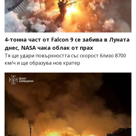
4-тонна част от Falcon 9 се забива в Луната
днес, NASA чака облак от прах
Тя ще удари повърхността със скорост близо 8700
км/ч и ще образува нов кратер