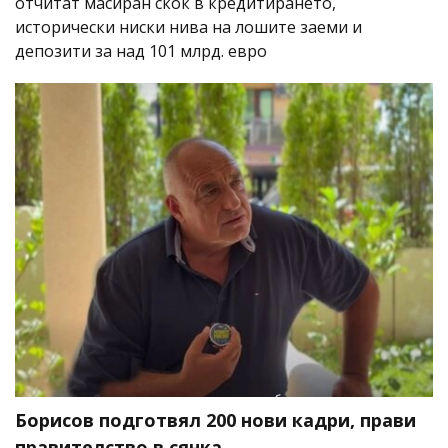
отчитат масиран скок в кредитирането,
исторически ниски нива на лошите заеми и
депозити за над 101 млрд. евро
Борисов подготвял 200 нови кадри, прави
правителство в сянка