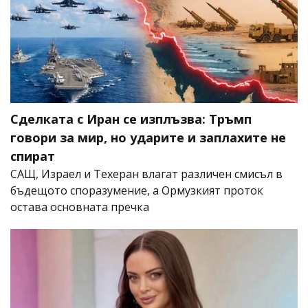
Сделката с Иран се изплъзва: Тръмп
говори за мир, но ударите и заплахите не
спират
САЩ, Израел и Техеран влагат различен смисъл в
бъдещото споразумение, а Ормузкият проток
остава основната пречка