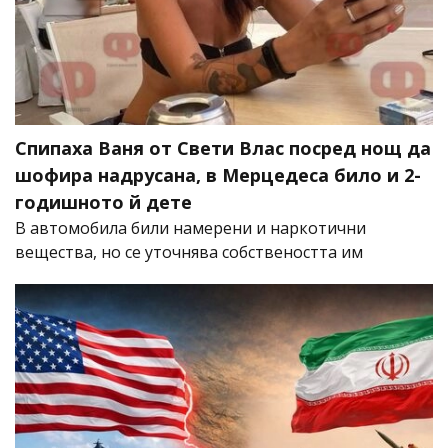
Спипаха Ваня от Свети Влас посред нощ да
шофира надрусана, в Мерцедеса било и 2-
годишното й дете
В автомобила били намерени и наркотични
вещества, но се уточнява собствеността им