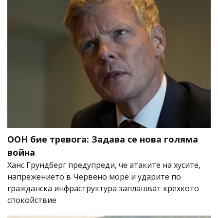
ООН бие тревога: Задава се нова голяма
война
Ханс Грундберг предупреди, че атаките на хусите,
напрежението в Червено море и ударите по
гражданска инфраструктура заплашват крехкото
спокойствие