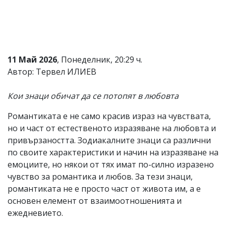
Коментарите
под
статиите
се
въвеждат
от
11 Май 2026
, Понеделник, 20:29 ч.
читателите
Автор: Тервел ИЛИЕВ
и
редакцията
не
Кои знаци обичат да се потопят в любовта
носи
отговорност
Романтиката е не само красив израз на чувствата,
за
но и част от естественото изразяване на любовта и
тях!
Ако
привързаността. Зодиакалните знаци са различни
откриете
по своите характеристики и начин на изразяване на
обиден
емоциите, но някои от тях имат по-силно изразено
за
вас
чувство за романтика и любов. За тези знаци,
коментар,
романтиката не е просто част от живота им, а е
моля
основен елемент от взаимоотношенията и
сигнализирайте
ни!
ежедневието.