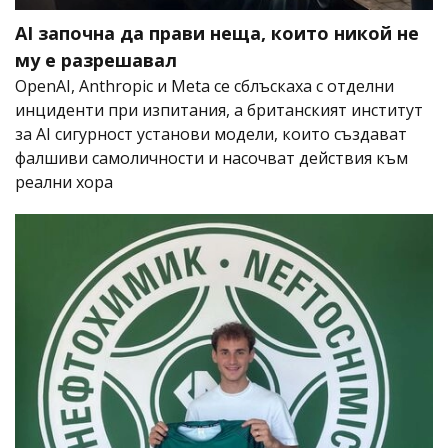
AI започна да прави неща, които никой не
му е разрешавал
OpenAI, Anthropic и Meta се сблъскаха с отделни
инциденти при изпитания, а британският институт
за AI сигурност установи модели, които създават
фалшиви самоличности и насочват действия към
реални хора