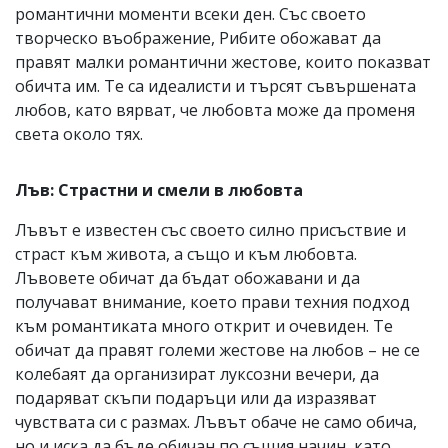
романтични моменти всеки ден. Със своето
творческо въображение, Рибите обожават да
правят малки романтични жестове, които показват
обичта им. Те са идеалисти и търсят съвършената
любов, като вярват, че любовта може да променя
света около тях.
Лъв: Страстни и смели в любовта
Лъвът е известен със своето силно присъствие и
страст към живота, а също и към любовта.
Лъвовете обичат да бъдат обожавани и да
получават внимание, което прави техния подход
към романтиката много открит и очевиден. Те
обичат да правят големи жестове на любов – не се
колебаят да организират луксозни вечери, да
подаряват скъпи подаръци или да изразяват
чувствата си с размах. Лъвът обаче не само обича,
но и иска да бъде обичан по същия начин, като