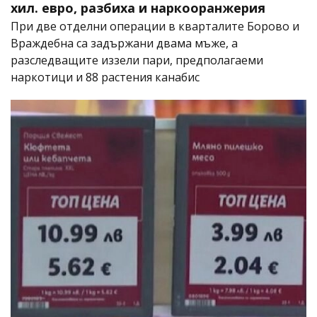
хил. евро, разбиха и наркооранжерия
При две отделни операции в кварталите Борово и
Враждебна са задържани двама мъже, а
разследващите иззели пари, предполагаеми
наркотици и 88 растения канабис