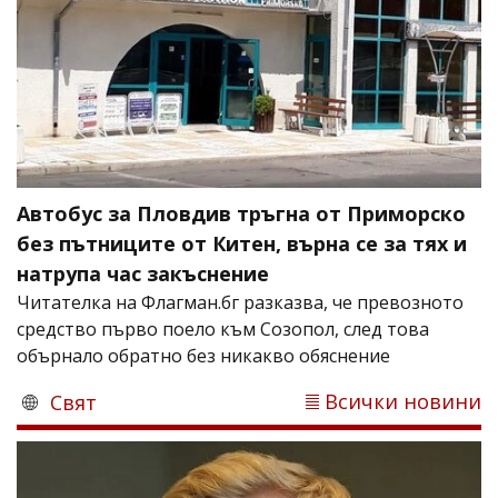
Автобус за Пловдив тръгна от Приморско
без пътниците от Китен, върна се за тях и
натрупа час закъснение
Читателка на Флагман.бг разказва, че превозното
средство първо поело към Созопол, след това
обърнало обратно без никакво обяснение
Всички новини
Свят