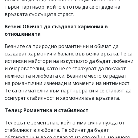
търси партньор, който е готов да се отдаде на
връзката със същата страст.
Везни: Обичат да създават хармония в
отношенията
Везните са природно романтични и обичат да
създават хармония и баланс във всяка връзка. Те са
истински майстори на изкуството да бъдат любезни
и очарователни, като не се страхуват да покажат
нежността и любовта си. Везните често се радват
на романтични изненади и моменти на интимност.
Те са внимателни към партньора си и се стараят да
осигурят стабилност и хармония във връзката.
Телец: Романтика и стабилност
Телецът е земен знак, който има силна нужда от
стабилност в любовта. Те обичат да бъдат
обгрижвани и да се отдават на спокойни, но много