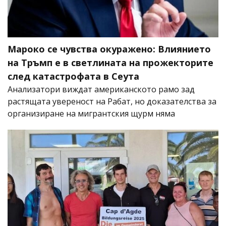
Мароко се чувства окуражено: Влиянието
на Тръмп е в светлината на прожекторите
след катастрофата в Сеута
Анализатори виждат американското рамо зад
растящата увереност на Рабат, но доказателства за
организиране на мигрантския щурм няма