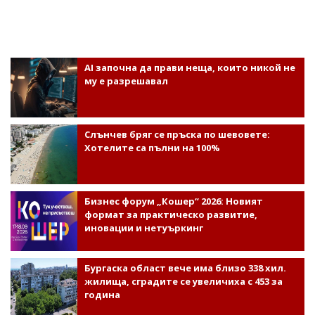
AI започна да прави неща, които никой не
му е разрешавал
Слънчев бряг се пръска по шевовете:
Хотелите са пълни на 100%
Бизнес форум „Кошер“ 2026: Новият
формат за практическо развитие,
иновации и нетуъркинг
Бургаска област вече има близо 338 хил.
жилища, сградите се увеличиха с 453 за
година