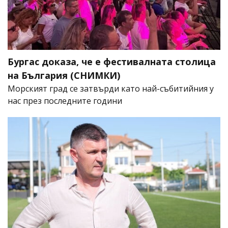
Бургас доказа, че е фестивалната столица
на България (СНИМКИ)
Морският град се затвърди като най-събитийния у
нас през последните години