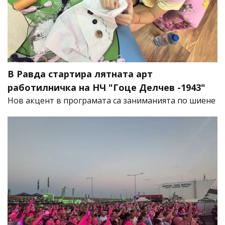
В Равда стартира лятната арт
работилничка на НЧ "Гоце Делчев -1943"
Нов акцент в програмата са заниманията по шиене