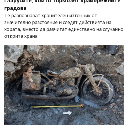
гларусите, които тормозят крайбрежните
градове
Те разпознават хранителен източник от
значително разстояние и следят действията на
хората, вместо да разчитат единствено на случайно
открита храна