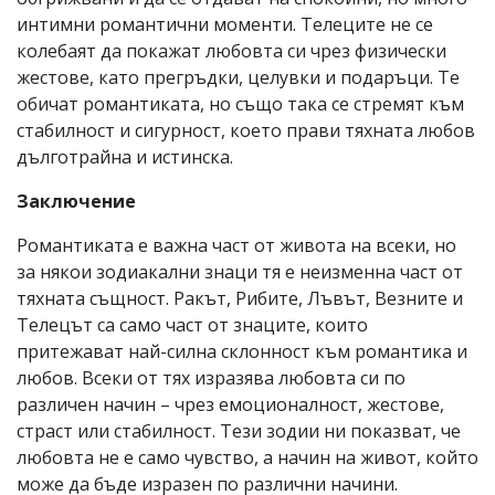
интимни романтични моменти. Телеците не се
колебаят да покажат любовта си чрез физически
жестове, като прегръдки, целувки и подаръци. Те
обичат романтиката, но също така се стремят към
стабилност и сигурност, което прави тяхната любов
дълготрайна и истинска.
Заключение
Романтиката е важна част от живота на всеки, но
за някои зодиакални знаци тя е неизменна част от
тяхната същност. Ракът, Рибите, Лъвът, Везните и
Телецът са само част от знаците, които
притежават най-силна склонност към романтика и
любов. Всеки от тях изразява любовта си по
различен начин – чрез емоционалност, жестове,
страст или стабилност. Тези зодии ни показват, че
любовта не е само чувство, а начин на живот, който
може да бъде изразен по различни начини.