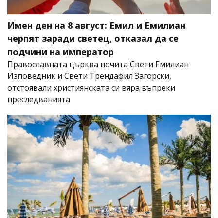
Имен ден на 8 август: Емил и Емилиан
черпят заради светец, отказал да се
подчини на император
Православната църква почита Свети Емилиан
Изповедник и Свети Трендафил Загорски,
отстоявали християнската си вяра въпреки
преследванията