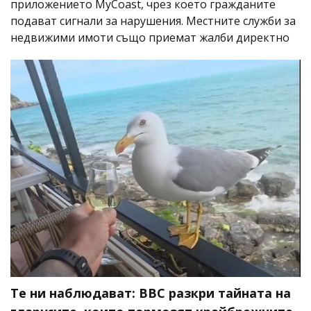
приложението MyCoast, чрез което гражданите
подават сигнали за нарушения. Местните служби за
недвижими имоти също приемат жалби директно
Те ни наблюдават: BBC разкри тайната на