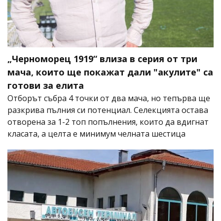
„Черноморец 1919“ влиза в серия от три
мача, които ще покажат дали "акулите" са
готови за елита
Отборът събра 4 точки от два мача, но тепърва ще
разкрива пълния си потенциал. Селекцията остава
отворена за 1-2 топ попълнения, които да вдигнат
класата, а целта е минимум челната шестица