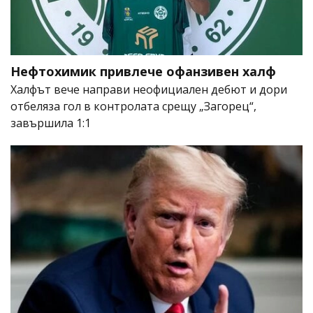
Нефтохимик привлече офанзивен халф
Халфът вече направи неофициален дебют и дори
отбеляза гол в контролата срещу „Загорец“,
завършила 1:1