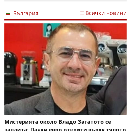
Всички новини
България
Мистерията около Владо Загатото се
заплита: Пачки евро открити върху тялото