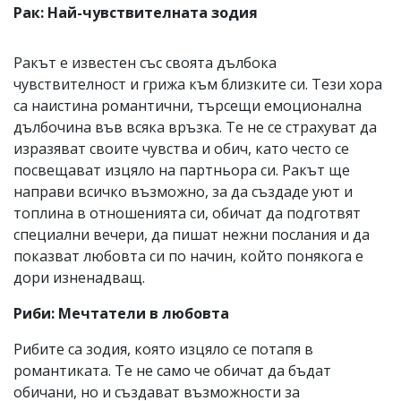
Рак: Най-чувствителната зодия
Ракът е известен със своята дълбока
чувствителност и грижа към близките си. Тези хора
са наистина романтични, търсещи емоционална
дълбочина във всяка връзка. Те не се страхуват да
изразяват своите чувства и обич, като често се
посвещават изцяло на партньора си. Ракът ще
направи всичко възможно, за да създаде уют и
топлина в отношенията си, обичат да подготвят
специални вечери, да пишат нежни послания и да
показват любовта си по начин, който понякога е
дори изненадващ.
Риби: Мечтатели в любовта
Рибите са зодия, която изцяло се потапя в
романтиката. Те не само че обичат да бъдат
обичани, но и създават възможности за