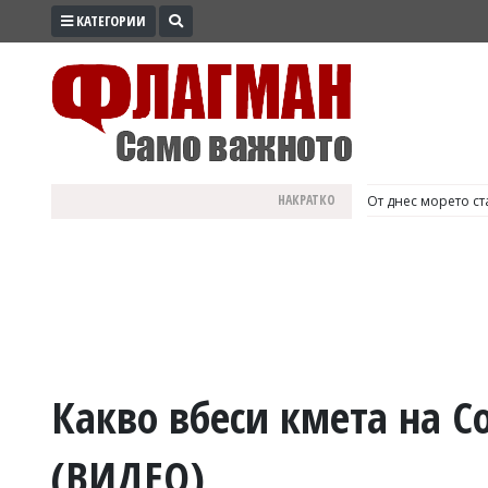
КАТЕГОРИИ
ПРОМО
ЗОНА
ИЗБОРИ
2026
ПРАКТИЧНО
НАКРАТКО
България е №1 в Е
КУЛТУРА
ЗДРАВЕ
ПОЛИТИКА
ОБЩИНИ
ОБЩЕСТВО
ЛАЙФСТАЙЛ
Какво вбеси кмета на 
ВОЙНАТА
(ВИДЕО)
В