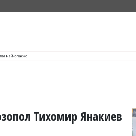
С по пушене на цигари
Созопол Тихомир Янакиев