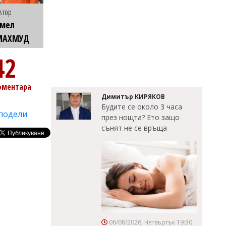
втор
Емел
МАХМУД
42
оментара
Димитър КИРЯКОВ
Будите се около 3 часа
подели
през нощта? Ето защо
сънят не се връща
06/08/2026, Четвъртък 19:30