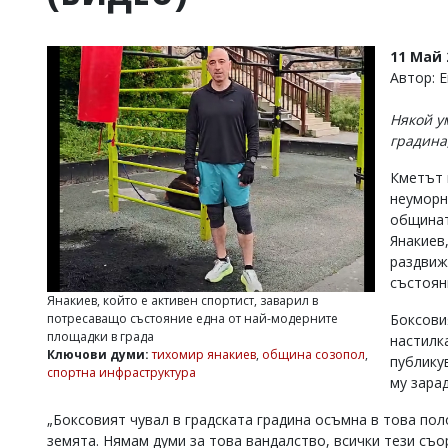
УКРАЙНА
СПОРТ
11 Май 
РАЗСЛЕДВАНЕ
Автор: 
БИЗНЕС
Някой у
ЮГ
градина
Кметът 
Управители:
неуморн
Веселин
Василев,
общинат
email:
Янакиев
v.vasilev@flagman.bg
раздвижв
Катя
състоян
Касабова,
Янакиев, който е активен спортист, заварил в
еmail:
k.kassabova@flagman.bg
потресаващо състояние една от най-модерните
Боксови
площадки в града
настилка
Главен
Ключови думи:
тихомир янакиев
,
община созопол
,
публику
редактор:
спортна инфраструктура
Иван
му зарад
Колев,
email:
„Боксовият чувал в градската градина осъмна в това поло
office@flagman.bg
земята. Нямам думи за това вандалство, всички тези съор