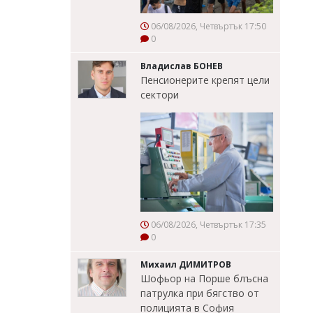
06/08/2026, Четвъртък 17:50
0
Владислав БОНЕВ
Пенсионерите крепят цели
сектори
06/08/2026, Четвъртък 17:35
0
Михаил ДИМИТРОВ
Шофьор на Порше блъсна
патрулка при бягство от
полицията в София