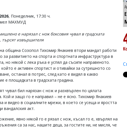
А
2026
, Понеделник, 17:30 ч.
Емел МАХМУД
мишлено е нарязал с нож боксовия чувал в градската
, търсят извършителя
К
на община Созопол Тихомир Янакиев втори мандат работи
о за развитието на спорта и спортната инфраструктура в
а, но някой с лека ръка е успял да съсипе направеното.
С
, който е активен спортист и отивайки за сутрешното со
ане, останал в потрес, след като е видял в какво
ие е площадката в градската градина.
ят чувал бил нарязан с нож и разхвърлен по цялата
. Кой и защо го е направил – не е ясно. Тихомир Янакиев
ва и видео в социалните мрежи, в което се усеща и яростта
и вандалския акт.
жение, явно някой го е рязал с нож, късал го е, хвърлял на
ъжения са за нас, нашите деца, за гостите ни, не мисля, че