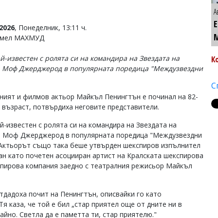
А
2026
, Понеделник, 13:11 ч.
Емел МАХМУД
ай-известен с ролята си на командира на Звездата на
К
 Моф Джерджерод в популярната поредица "Междузвездни
С
ният и филмов актьор Майкъл Пенингтън е починал на 82-
 възраст, потвърдиха неговите представители.
ай-известен с ролята си на командира на Звездата на
 Моф Джерджерод в популярната поредица "Междузвездни
 Актьорът също така беше утвърден шекспиров изпълнител
сан като почетен асоцииран артист на Кралската шекспирова
кспирова компания заедно с театралния режисьор Майкъл
дадоха почит на Пенингтън, описвайки го като
я каза, че той е бил „стар приятел още от дните ни в
йно. Светла да е паметта ти, стар приятелю."