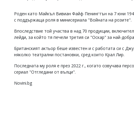
Коментарите
под
Роден като Майкъл Вивиан Файф Пенингтън на 7 юни 1943 
статиите
с поддържаща роля в минисериала "Войната на розите".
се
въвеждат
Впоследствие той участва в над 70 продукции, включите
от
лейди, за който тя печели третия си "Оскар" за най-добра
читателите
и
Британският актьор беше известен и с работата си с Джуд
редакцията
няколко театрални постановки, сред които Крал Лир.
не
носи
Последната му роля е през 2022 г., когато озвучава пер
отговорност
за
сериал "Отгледани от вълци".
тях!
Ако
Novini.bg
откриете
обиден
за
вас
коментар,
моля
сигнализирайте
ни!