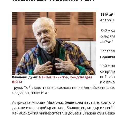
УКРАЙНА
СПОРТ
11 Май 
РАЗСЛЕДВАНЕ
Автор: 
БИЗНЕС
Той е н
ЮГ
смъртта
войни"
Управители:
Театрал
Веселин
Василев,
годишна
email:
v.vasilev@flagman.bg
Той е н
Катя
смъртта
Касабова,
войни".
Ключови думи:
Майкъл Пенингтън
,
междузвездни
еmail:
k.kassabova@flagman.bg
войни
и е впи
трупа. Той също така е съосновател на Английската ше
Главен
Богданов, пише BBC.
редактор:
Иван
Колев,
Актрисата Мириам Марголис беше сред първите, които от
email:
„изключително добър актьор, брилянтен, мъдър и ясен". Т
office@flagman.bg
Кеймбриджкия университет", и добави: „Тъжна съм безкра