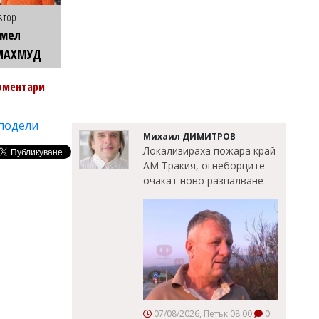
втор
Емел
МАХМУД
оментари
подели
Михаил ДИМИТРОВ
Локализираха пожара край
АМ Тракия, огнеборците
очакат ново разпалване
07/08/2026, Петък 08:00
0