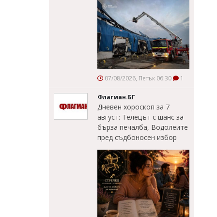
07/08/2026, Петък 06:30
1
Флагман.БГ
Дневен хороскоп за 7
август: Телецът с шанс за
бърза печалба, Водолеите
пред съдбоносен избор