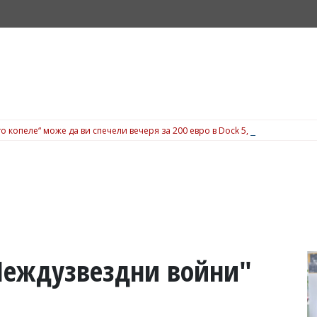
о копеле“ може да ви спечели вечеря за 200 евро в Dock 5, вижте подробн
Междузвездни войни"