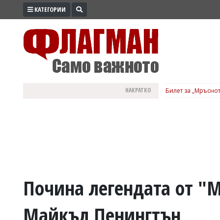
КАТЕГОРИИ
ПРОМО
ЗОНА
ИЗБОРИ
2026
ПРАКТИЧНО
НАКРАТКО
Билет за „Мръснот
КУЛТУРА
ЗДРАВЕ
ПОЛИТИКА
ОБЩИНИ
ОБЩЕСТВО
ЛАЙФСТАЙЛ
Почина легендата от "
ВОЙНАТА
Майкъл Пенингтън
В