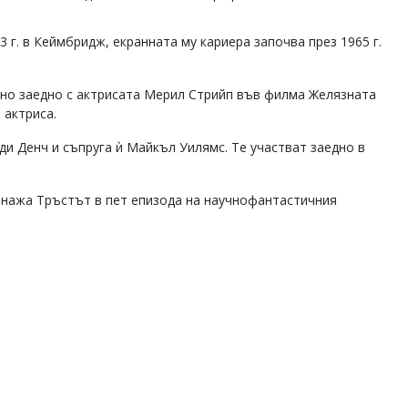
г. в Кеймбридж, екранната му кариера започва през 1965 г.
лно заедно с актрисата Мерил Стрийп във филма Желязната
 актриса.
и Денч и съпруга ѝ Майкъл Уилямс. Те участват заедно в
сонажа Тръстът в пет епизода на научнофантастичния