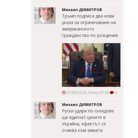
Михаил ДИМИТРОВ
Тръмп подписа два нови
указа за ограничаване на
американското
гражданство по рождение
07/08/2026, Петък 07:30
0
Михаил ДИМИТРОВ
Руски удари по складове
ще вдигнат цените в
Украйна, ефектът се
очаква към зимата