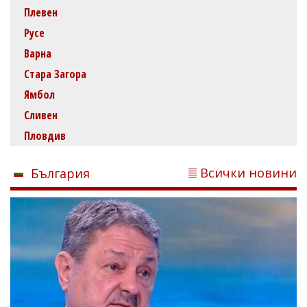
Плевен
Русе
Варна
Стара Загора
Ямбол
Сливен
Пловдив
Всички новини
България