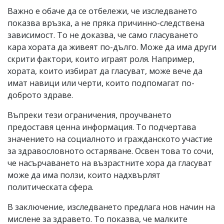
Важно е обаче да се отбележи, че изследването
показва връзка, а не пряка причинно-следствена
зависимост. То не доказва, че само гласуването
кара хората да живеят по-дълго. Може да има други
скрити фактори, които играят роля. Например,
хората, които избират да гласуват, може вече да
имат навици или черти, които подпомагат по-
доброто здраве.
Въпреки тези ограничения, проучването
предоставя ценна информация. То подчертава
значението на социалното и гражданското участие
за здравословното остаряване. Освен това то сочи,
че насърчаването на възрастните хора да гласуват
може да има ползи, които надхвърлят
политическата сфера.
В заключение, изследването предлага нов начин на
мислене за здравето. То показва, че малките