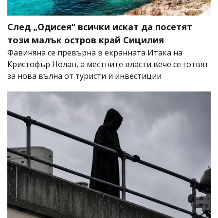
След „Одисея“ всички искат да посетят
този малък остров край Сицилия
Фавиняна се превърна в екранната Итака на
Кристофър Нолан, а местните власти вече се готвят
за нова вълна от туристи и инвестиции