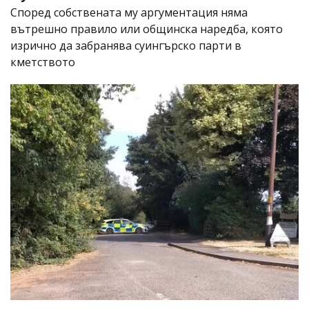
Според собствената му аргументация няма
вътрешно правило или общинска наредба, която
изрично да забранява суингърско парти в
кметството