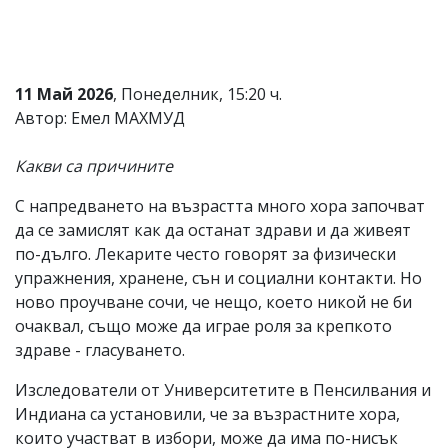
Коментарите
под
статиите
се
11 Май 2026
, Понеделник, 15:20 ч.
въвеждат
от
Автор: Емел МАХМУД
читателите
и
Какви са причините
редакцията
не
носи
С напредването на възрастта много хора започват
отговорност
да се замислят как да останат здрави и да живеят
за
по-дълго. Лекарите често говорят за физически
тях!
Ако
упражнения, хранене, сън и социални контакти. Но
откриете
ново проучване сочи, че нещо, което никой не би
обиден
очаквал, също може да играе роля за крепкото
за
вас
здраве - гласуването.
коментар,
моля
Изследователи от Университетите в Пенсилвания и
сигнализирайте
Индиана са установили, че за възрастните хора,
ни!
които участват в избори, може да има по-нисък