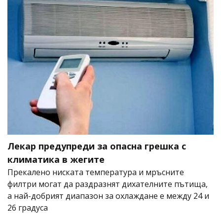
Лекар предупреди за опасна грешка с
климатика в жегите
Прекалено ниската температура и мръсните
филтри могат да раздразнят дихателните пътища,
а най-добрият диапазон за охлаждане е между 24 и
26 градуса