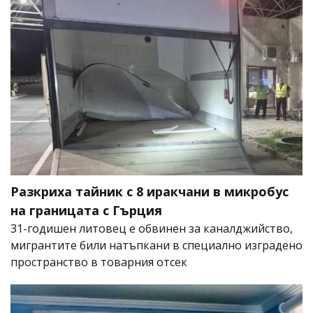
Разкриха тайник с 8 иракчани в микробус
на границата с Гърция
31-годишен литовец е обвинен за каналджийство,
мигрантите били натъпкани в специално изградено
пространство в товарния отсек