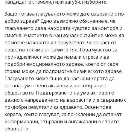
кандидат е спечелил или загубил изборите.
Защо тогава гласуването може да е свързано с по-
добро здраве? Едно възможно обяснение е, че
гласуването дава на хората чувство за контрол и
смисъл. Участието в национално събитие може да
помогне на хората да почувстват, че са част от
нещо по-голямо от самите тях. Това чувство за
принадлежност може да намали стреса и да
подобри емоционалното здраве, което от своя
страна може да подпомогне физическото здраве.
Гласуването може също да насърчи хората да
останат умствено активни и ангажирани с
обществото. Поддържането на ума активен е
важно с напредването на възрастта и е свързано с
по-добри резултати за здравето. Освен това
хората, които гласуват, са по-склонни да останат
информирани, свързани и ангажирани в своите
общности.