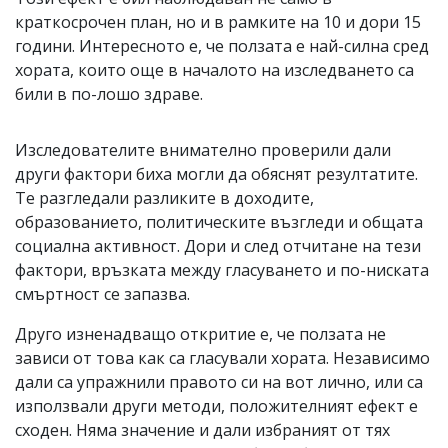
краткосрочен план, но и в рамките на 10 и дори 15
години. Интересното е, че ползата е най-силна сред
хората, които още в началото на изследването са
били в по-лошо здраве.
Изследователите внимателно проверили дали
други фактори биха могли да обяснят резултатите.
Те разгледали разликите в доходите,
образованието, политическите възгледи и общата
социална активност. Дори и след отчитане на тези
фактори, връзката между гласуването и по-ниската
смъртност се запазва.
Друго изненадващо откритие е, че ползата не
зависи от това как са гласували хората. Независимо
дали са упражнили правото си на вот лично, или са
използвали други методи, положителният ефект е
сходен. Няма значение и дали избраният от тях