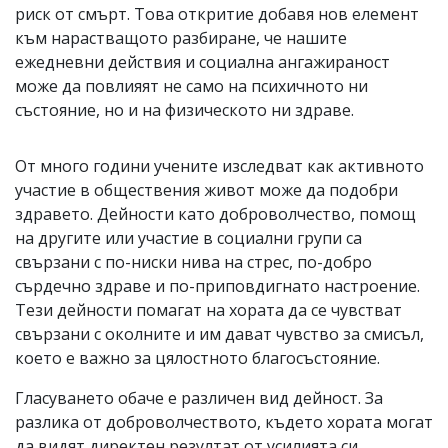
риск от смърт. Това откритие добавя нов елемент
към нарастващото разбиране, че нашите
ежедневни действия и социална ангажираност
може да повлияят не само на психичното ни
състояние, но и на физическото ни здраве.
От много години учените изследват как активното
участие в обществения живот може да подобри
здравето. Дейности като доброволчество, помощ
на другите или участие в социални групи са
свързани с по-ниски нива на стрес, по-добро
сърдечно здраве и по-приповдигнато настроение.
Тези дейности помагат на хората да се чувстват
свързани с околните и им дават чувство за смисъл,
което е важно за цялостното благосъстояние.
Гласуването обаче е различен вид дейност. За
разлика от доброволчеството, където хората могат
да видят директен резултат от усилията си,