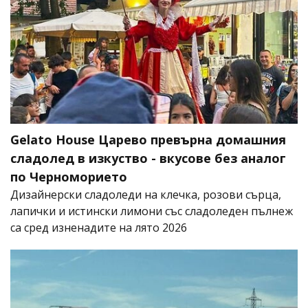
Gelato House Царево превърна домашния
сладолед в изкуство - вкусове без аналог
по Черноморието
Дизайнерски сладоледи на клечка, розови сърца,
лапички и истински лимони със сладоледен пълнеж
са сред изненадите на лято 2026