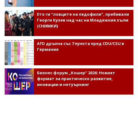
Ето ги "ловците на педофили", пребивали
Георги Кузев над час на Младежкия хълм
(СНИМКИ)
AfD дръпна със 7 пункта пред CDU/CSU в
Германия
Бизнес форум „Кошер“ 2026: Новият
формат за практическо развитие,
иновации и нетуъркинг