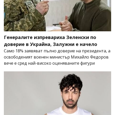
Генералите изпревариха Зеленски по
доверие в Украйна, Залужни е начело
Само 18% заявяват пълно доверие на президента, а
освободеният военен министър Михайло Федоров
вече е сред най-високо оценяваните фигури