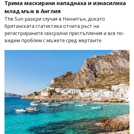
Трима маскирани нападнаха и изнасилиха
млад мъж в Англия
The Sun разкри случая в Нюнитън, докато
британската статистика отчита ръст на
регистрираните сексуални престъпления и все по-
видим проблем с мъжете сред жертвите