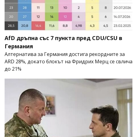
AfD дръпна със 7 пункта пред CDU/CSU в
Германия
Алтернатива за Германия достига рекордните за
ARD 28%, докато блокът на Фридрих Мерц се свлича
до 21%