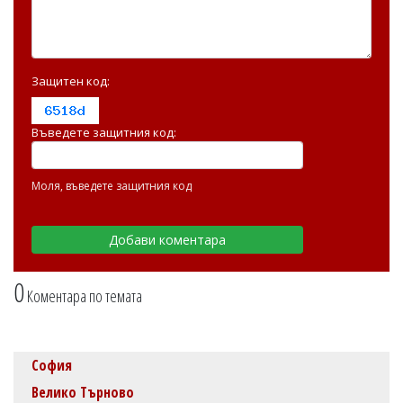
Защитен код:
Въведете защитния код:
Моля, въведете защитния код
0
Коментара по темата
София
Велико Търново