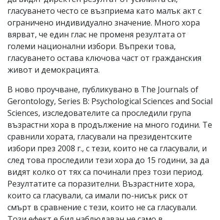
гласуването често се възприема като малък акт с
ограничено индивидуално значение. Много хора
вярват, че един глас не променя резултата от
големи национални избори. Въпреки това,
гласуването остава ключова част от гражданския
живот и демокрацията.
В ново проучване, публикувано в The Journals of
Gerontology, Series B: Psychological Sciences and Social
Sciences, изследователите са проследили група
възрастни хора в продължение на много години. Те
сравнили хората, гласували на президентските
избори през 2008 г., с тези, които не са гласували, и
след това проследили тези хора до 15 години, за да
видят колко от тях са починали през този период.
Резултатите са поразителни. Възрастните хора,
които са гласували, са имали по-нисък риск от
смърт в сравнение с тези, които не са гласували.
Този ефект е бил наблюдаван не само в