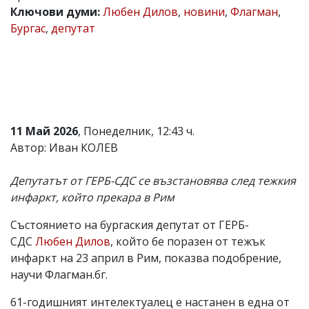
Ключови думи:
Любен Дилов
,
новини
,
Флагман
,
Коментарите
Бургас
,
депутат
под
статиите
се
въвеждат
от
читателите
и
редакцията
не
11 Май 2026
, Понеделник, 12:43 ч.
носи
Автор: Иван КОЛЕВ
отговорност
за
тях!
Депутатът от ГЕРБ-СДС се възстановява след тежкия
Ако
инфаркт, който прекара в Рим
откриете
обиден
Състоянието на бургаския депутат от ГЕРБ-
за
вас
СДС
Любен Дилов
, който бе поразен от тежък
коментар,
инфаркт на 23 април в Рим, показва подобрение,
моля
научи Флагман.бг.
сигнализирайте
ни!
61-годишният интелектуалец е настанен в една от