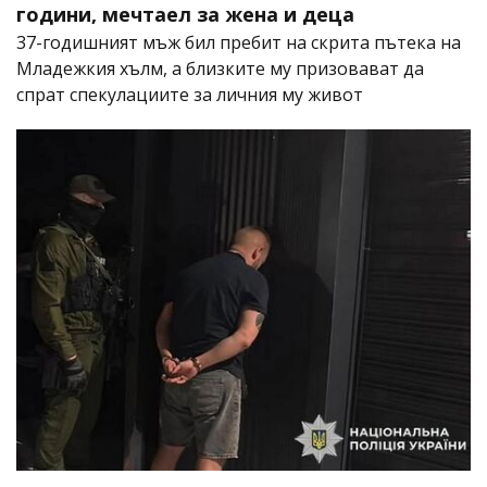
години, мечтаел за жена и деца
37-годишният мъж бил пребит на скрита пътека на
Младежкия хълм, а близките му призовават да
спрат спекулациите за личния му живот