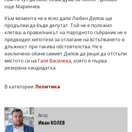
още Маринчев.
Към момента не е ясно дали Любен Дилов ще
продължи да бъде депутат. Той не е положил
клетва, а правилникът на Народното събрание не е
предвидил хипотези за отлагане на встъпването в
длъжност при такива обстоятелства. Не е
изключено обаче самият Дилов да реши да отстъпи
мястото си на
Галя Василева
, която е първа
резервна кандидатка.
В категории:
Политика
Автор
Иван КОЛЕВ