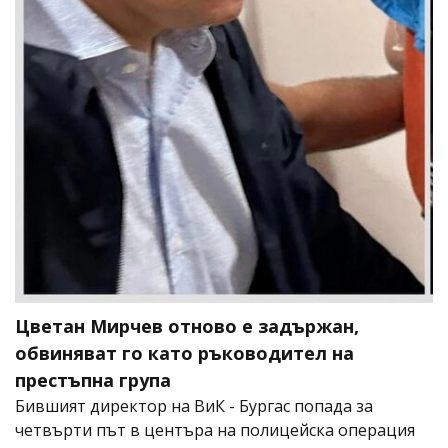
Цветан Мирчев отново е задържан,
обвиняват го като ръководител на
престъпна група
Бившият директор на ВиК - Бургас попада за
четвърти път в центъра на полицейска операция