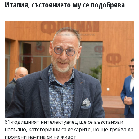
УКРАЙНА
Италия, състоянието му се подобрява
СПОРТ
РАЗСЛЕДВАНЕ
БИЗНЕС
ЮГ
Управители:
Веселин
Василев,
email:
v.vasilev@flagman.bg
Катя
Касабова,
еmail:
k.kassabova@flagman.bg
Главен
редактор:
Иван
61-годишният интелектуалец ще се възстанови
Колев,
напълно, категорични са лекарите, но ще трябва да
email:
office@flagman.bg
промени начина си на живот