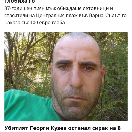
глобиха го
37-годишен пиян мъж обиждаше летовници и
спасители на Централния плаж във Варна. Съдът го
наказа със 100 евро глоба
Убитият Георги Кузев останал сирак на 8