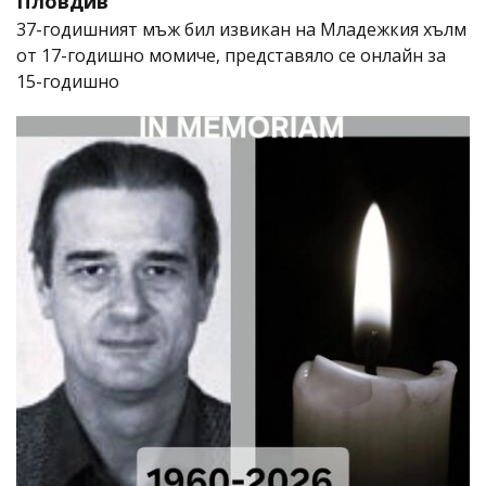
Пловдив
37-годишният мъж бил извикан на Младежкия хълм
от 17-годишно момиче, представяло се онлайн за
15-годишно