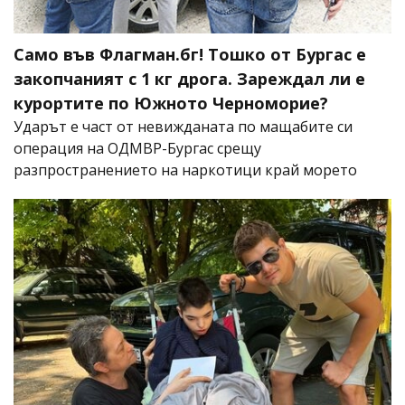
Само във Флагман.бг! Тошко от Бургас е
закопчаният с 1 кг дрога. Зареждал ли е
курортите по Южното Черноморие?
Ударът е част от невижданата по мащабите си
операция на ОДМВР-Бургас срещу
разпространението на наркотици край морето