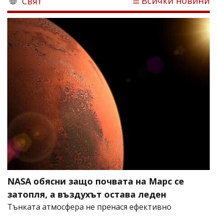
Всички новини
Свят
NASA обясни защо почвата на Марс се
затопля, а въздухът остава леден
Тънката атмосфера не пренася ефективно