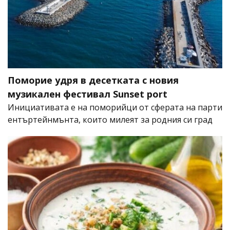
Поморие удря в десетката с новия
музикален фестивал Sunset port
Инициативата е на поморийци от сферата на парти
ентъртейнмънта, които милеят за родния си град