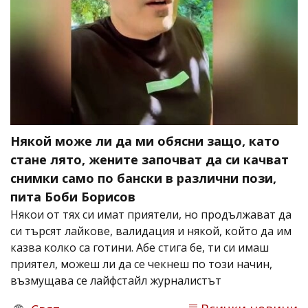
Някой може ли да ми обясни защо, като
стане лято, жените започват да си качват
снимки само по бански в различни пози,
пита Боби Борисов
Някои от тях си имат приятели, но продължават да
си търсят лайкове, валидация и някой, който да им
казва колко са готини. Абе стига бе, ти си имаш
приятел, можеш ли да се чекнеш по този начин,
възмущава се лайфстайл журналистът