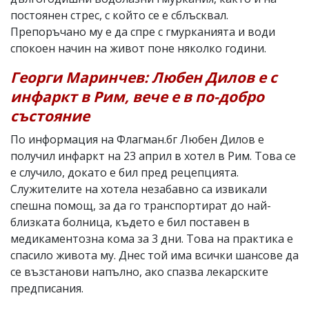
постоянен стрес, с който се е сблъсквал.
Препоръчано му е да спре с гмурканията и води
спокоен начин на живот поне няколко години.
Георги Маринчев: Любен Дилов е с
инфаркт в Рим, вече е в по-добро
състояние
По информация на Флагман.бг Любен Дилов е
получил инфаркт на 23 април в хотел в Рим. Това се
е случило, докато е бил пред рецепцията.
Служителите на хотела незабавно са извикали
спешна помощ, за да го транспортират до най-
близката болница, където е бил поставен в
медикаментозна кома за 3 дни. Това на практика е
спасило живота му. Днес той има всички шансове да
се възстанови напълно, ако спазва лекарските
предписания.