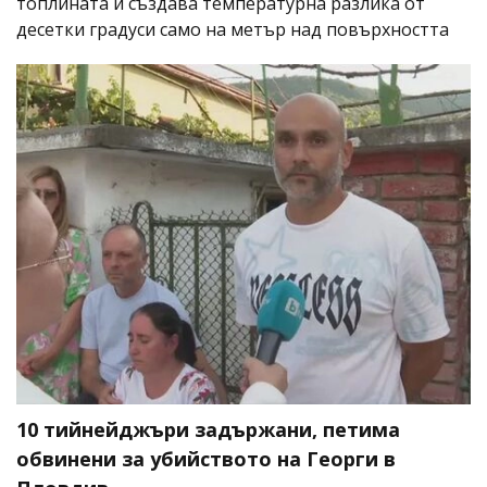
топлината и създава температурна разлика от
десетки градуси само на метър над повърхността
10 тийнейджъри задържани, петима
обвинени за убийството на Георги в