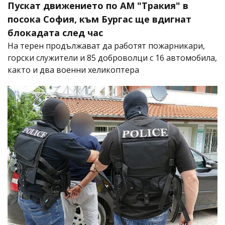
Пускат движението по АМ "Тракия" в
посока София, към Бургас ще вдигнат
блокадата след час
На терен продължават да работят пожарникари,
горски служители и 85 доброволци с 16 автомобила,
както и два военни хеликоптера