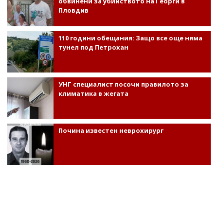
обвинени за убийството на Георги в
Пловдив
110 години обещания: Защо все още няма
тунел под Петрохан
УНГ специалист посочи правилото за
климатика в жегата
Почина известен неврохирург