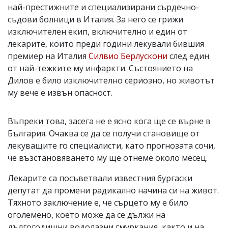
най-престижните и специализирани сърдечно-
съдови болници в Италия. За него се грижи
изключителен екип, включително и един от
лекарите, които преди години лекували бившия
премиер на Италия
Силвио Берлускони
след eдин
от най-тежките му инфаркти. Състоянието на
Дилов е било изключително сериозно, но животът
му вече е извън опасност.
Въпреки това, засега не е ясно кога ще се върне в
България. Очаква се да се получи становище от
лекуващите го специалисти, като прогнозата сочи,
че възстановяването му ще отнеме около месец.
Лекарите са посъветвали известния бургаски
депутат да промени радикално начина си на живот.
Тяхното заключение е, че сърцето му е било
оголемено, което може да се дължи на
дългогодишни водолазни гмуркания, както и на