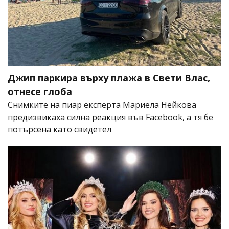
Джип паркира върху плажа в Свети Влас,
отнесе глоба
Снимките на пиар експерта Мариела Нейкова
предизвикаха силна реакция във Facebook, а тя бе
потърсена като свидетел