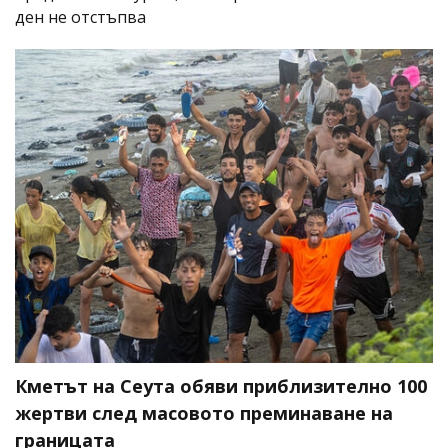
ден не отстъпва
Кметът на Сеута обяви приблизително 100
жертви след масовото преминаване на
границата