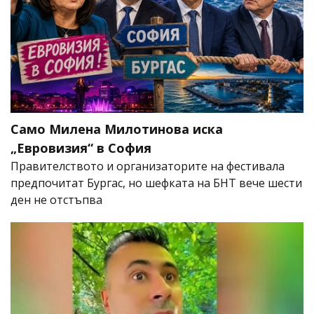
Само Милена Милотинова иска
„Евровизия“ в София
Правителството и организаторите на фестивала
предпочитат Бургас, но шефката на БНТ вече шести
ден не отстъпва