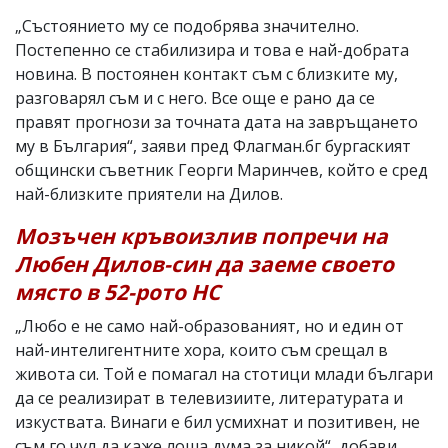
„Състоянието му се подобрява значително.
Постепенно се стабилизира и това е най-добрата
новина. В постоянен контакт съм с близките му,
разговарял съм и с него. Все още е рано да се
правят прогнози за точната дата на завръщането
му в България“, заяви пред Флагман.бг бургаският
общински съветник Георги Маринчев, който е сред
най-близките приятели на Дилов.
Мозъчен кръвоизлив попречи на
Любен Дилов-син да заеме своето
място в 52-рото НС
„Любо е не само най-образованият, но и един от
най-интелигентните хора, които съм срещал в
живота си. Той е помагал на стотици млади българи
да се реализират в телевизиите, литературата и
изкуствата. Винаги е бил усмихнат и позитивен, не
съм го чул да каже лоша дума за никой“, добави