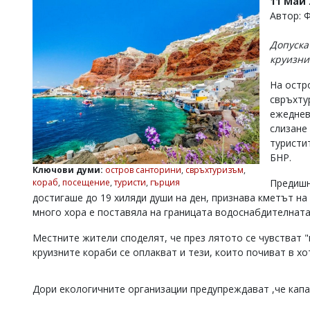
11 Май 
УКРАЙНА
Автор: 
СПОРТ
Допуска
РАЗСЛЕДВАНЕ
круизни
БИЗНЕС
На остр
ЮГ
свръхту
ежеднев
Управители:
слизане
Веселин
туристи
Василев,
БНР.
email:
Ключови думи:
остров санторини
,
свръхтуризъм
,
v.vasilev@flagman.bg
кораб
,
посещение
,
туристи
,
гърция
Предишн
Катя
достигаше до 19 хиляди души на ден, признава кметът на
Касабова,
много хора е поставяла на границата водоснабдителната 
еmail:
k.kassabova@flagman.bg
Местните жители споделят, че през лятото се чувстват "
Главен
редактор:
круизните кораби се оплакват и тези, които почиват в х
Иван
Колев,
email:
Дори екологичните организации предупреждават ,че капа
office@flagman.bg