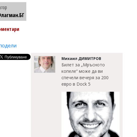
втор
лагман.БГ
оментари
подели
Михаил ДИМИТРОВ
Билет за „Мръсното
копеле“ може да ви
спечели вечеря за 200
евро в Dock 5