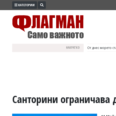
КАТЕГОРИИ
ПРОМО
ЗОНА
ИЗБОРИ
2026
ПРАКТИЧНО
НАКРАТКО
България е №1 в Е
КУЛТУРА
ЗДРАВЕ
ПОЛИТИКА
ОБЩИНИ
ОБЩЕСТВО
ЛАЙФСТАЙЛ
Санторини ограничава 
ВОЙНАТА
В