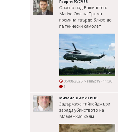
Георги РУСЧЕВ
Опасно над Вашингтон:
Marine One на Тръмп
премина твърде близо до
пътнически самолет
06/08/2026, Четвъртък 11:30
1
Михаил ДИМИТРОВ
Задържаха тийнейджъри
заради убийството на
Младежкия хълм