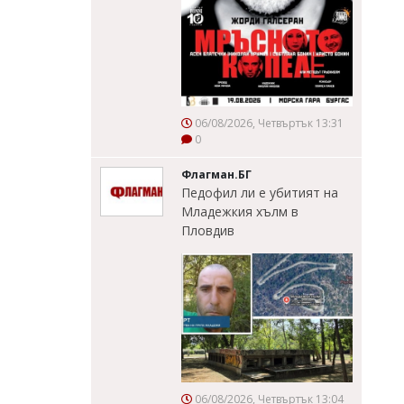
06/08/2026, Четвъртък 13:31
0
Флагман.БГ
Педофил ли е убитият на
Младежкия хълм в
Пловдив
06/08/2026, Четвъртък 13:04