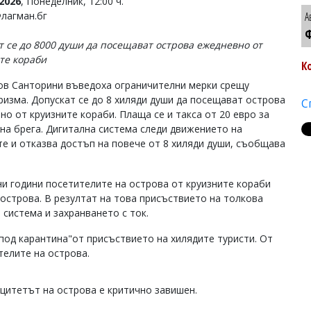
2026
, Понеделник, 12:00 ч.
Флагман.бг
А
Ф
т се до 8000 души да посещават острова ежедневно от
те кораби
К
ов Санторини въведоха ограничителни мерки срещу
ризма. Допускат се до 8 хиляди души да посещават острова
С
но от круизните кораби. Плаща се и такса от 20 евро за
 на брега. Дигитална система следи движението на
те и отказва достъп на повече от 8 хиляди души, съобщава
и години посетителите на острова от круизните кораби
 острова. В резултат на това присъствието на толкова
система и захранването с ток.
под карантина"от присъствието на хилядите туристи. От
отелите на острова.
цитетът на острова е критично завишен.