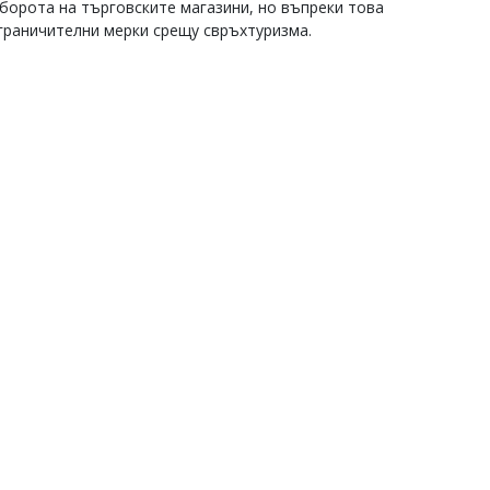
борота на търговските магазини, но въпреки това
граничителни мерки срещу свръхтуризма.