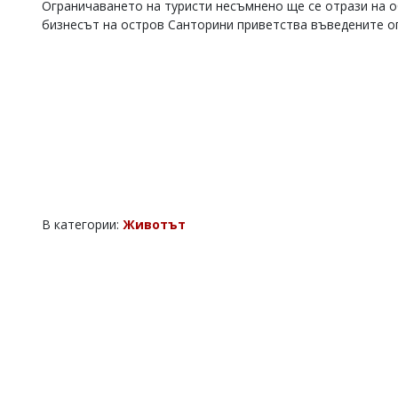
Ограничаването на туристи несъмнено ще се отрази на о
Коментарите
бизнесът на остров Санторини приветства въведените о
под
статиите
се
въвеждат
от
читателите
и
редакцията
не
носи
отговорност
за
В категории:
Животът
тях!
Ако
откриете
обиден
за
вас
коментар,
моля
сигнализирайте
ни!