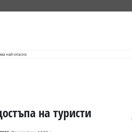
С по пушене на цигари
достъпа на туристи