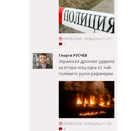
06/08/2026, Четвъртък 11:01
1
Георги РУСЧЕВ
Украински дронове удариха
за втора нощ една от най-
големите руски рафинерии
06/08/2026, Четвъртък 11:00
4