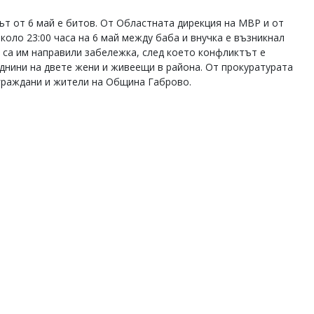
ът от 6 май е битов. От Областната дирекция на МВР и от
коло 23:00 часа на 6 май между баба и внучка е възникнал
 са им направили забележка, след което конфликтът е
днини на двете жени и живеещи в района. От прокуратурата
 граждани и жители на Община Габрово.