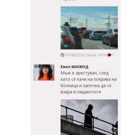
07/08/2026, Петък 14:56
1
Емел МАХМУД
Мъж е арестуван, след
като се качи на покрива на
болница и започна да се
взира в пациентите