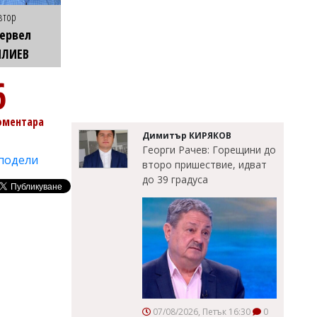
втор
ервел
ИЛИЕВ
6
оментара
Димитър КИРЯКОВ
Георги Рачев: Горещини до
подели
второ пришествие, идват
до 39 градуса
07/08/2026, Петък 16:30
0