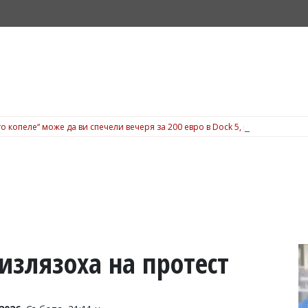
о копеле“ може да ви спечели вечеря за 200 евро в Dock 5, вижте подробн
 излязоха на протест