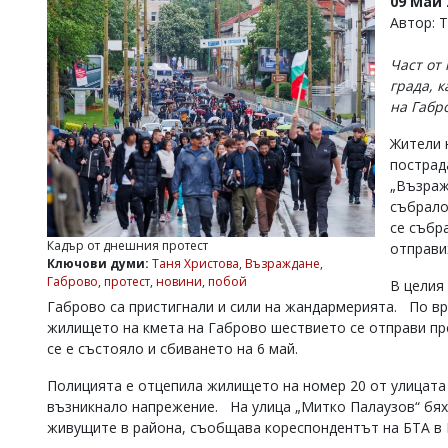
09 Май 
УКРАЙНА
Автор: 
СПОРТ
Част от
РАЗСЛЕДВАНЕ
града, 
БИЗНЕС
на Габр
ЮГ
Жители 
пострад
Управители:
„Възраж
Веселин
събрало
Василев,
се събр
email:
Кадър от днешния протест
отправи
v.vasilev@flagman.bg
Ключови думи:
Таня Христова
,
Възраждане
,
Катя
Габрово
,
протест
,
новини
,
побой
В целия
Касабова,
Габрово са пристигнали и сили на жандармерията. По вр
еmail:
k.kassabova@flagman.bg
жилището на кмета на Габрово шествието се отправи пре
Главен
се е състояло и сбиването на 6 май.
редактор:
Иван
Полицията е отцепила жилището на номер 20 от улицата
Колев,
възникнало напрежение. На улица „Митко Палаузов“ бях
email:
живущите в района, съобщава кореспондентът на БТА в
office@flagman.bg