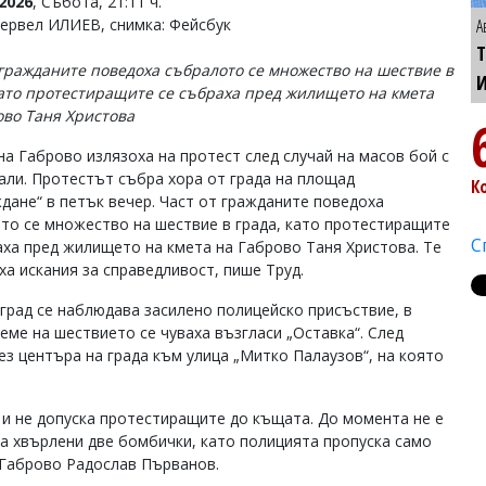
2026
, Събота, 21:11 ч.
Тервел ИЛИЕВ, снимка: Фейсбук
А
Т
 гражданите поведоха събралото се множество на шествие в
като протестиращите се събраха пред жилището на кмета
ово Таня Христова
на Габрово излязоха на протест след случай на масов бой с
али. Протестът събра хора от града на площад
К
дане“ в петък вечер. Част от гражданите поведоха
то се множество на шествие в града, като протестиращите
С
аха пред жилището на кмета на Габрово Таня Христова. Те
ха искания за справедливост, пише Труд.
 град се наблюдава засилено полицейско присъствие, в
еме на шествието се чуваха възгласи „Оставка“. След
з центъра на града към улица „Митко Палаузов“, на която
 и не допуска протестиращите до къщата. До момента не е
а хвърлени две бомбички, като полицията пропуска само
 Габрово Радослав Първанов.