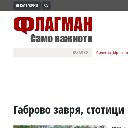
КАТЕГОРИИ
ПРОМО
ЗОНА
ИЗБОРИ
2026
ПРАКТИЧНО
НАКРАТКО
Билет за „Мръснот
КУЛТУРА
ЗДРАВЕ
ПОЛИТИКА
ОБЩИНИ
ОБЩЕСТВО
ЛАЙФСТАЙЛ
Габрово завря, стотици
ВОЙНАТА
В