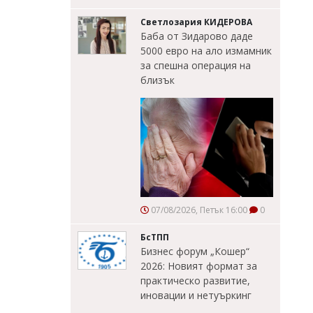
Светлозария КИДЕРОВА
Баба от Зидарово даде
5000 евро на ало измамник
за спешна операция на
близък
07/08/2026, Петък 16:00
0
БсТПП
Бизнес форум „Кошер“
2026: Новият формат за
практическо развитие,
иновации и нетуъркинг