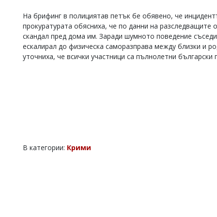
Коментарите
На брифинг в полициятав петък бе обявено, че инцидент
под
прокуратурата обясниха, че по данни на разследващите о
статиите
скандал пред дома им. Заради шумното поведение съседи
се
въвеждат
ескалирал до физическа саморазправа между близки и ро
от
уточниха, че всички участници са пълнолетни български
читателите
и
редакцията
не
носи
отговорност
за
тях!
Ако
откриете
В категории:
Крими
обиден
за
вас
коментар,
моля
сигнализирайте
ни!