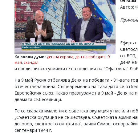
09 Май 
УКРАЙНА
Автор: 
СПОРТ
Причина
РАЗСЛЕДВАНЕ
БИЗНЕС
ЮГ
Ефирът 
Светосл
от БСП,
Управители:
Ключови думи:
ден на европа
,
ден на победата
,
9
Веселин
Деня на 
май
,
скандал
Василев,
и предизвикаха усмивките на водещия на "Офанзива" Лю
email:
v.vasilev@flagman.bg
На 9 май Русия отбелязва Деня на победата - 81-вата г
Катя
отечествена война. Същевременно на тази дата се отбеля
Касабова,
Европейския съюз. Какво празнуваме на 9 май - Деня на 
еmail:
k.kassabova@flagman.bg
двамата събеседници.
Главен
Те се скараха имало ли е съветска окупация у нас или п
редактор:
Иван
„Съветска окупация не съществува. Съветската армия на
Колев,
договор, след което си тръгва“, заяви Симов, оспорвайки
email:
септември 1944 г.
office@flagman.bg