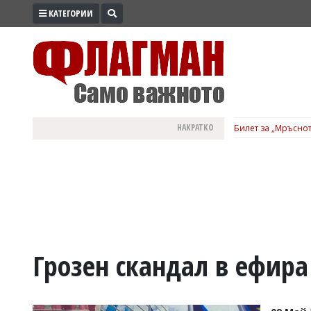
КАТЕГОРИИ
ПРОМО
ЗОНА
ИЗБОРИ
2026
ПРАКТИЧНО
НАКРАТКО
Билет за „Мръснот
КУЛТУРА
ЗДРАВЕ
ПОЛИТИКА
ОБЩИНИ
ОБЩЕСТВО
ЛАЙФСТАЙЛ
Грозен скандал в ефира
ВОЙНАТА
В