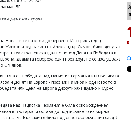
2026
, Събота, 20:20 ч.
Флагман.БГ
А
Ф
та е Деня на Европа
на Нова тв се нажежи до червено. Историкът доц.
К
ав Живков и журналистът Александър Симов, бивш депутат
 спретнаха страшен скандал по повод Деня на Победата и
С
Европа. Двамата говореха един през друг, не се изслушваха
бо Огнянов.
одишнина от победата над Нацистка Германия във Великата
зва и Денят на Европа - празник на мира и единството в
победата или Деня на Европа дискутираха шумно и бурно
обедата над Нацистка Германия е била освобождение?
влиза в България и остава до подписването на мирния
 тезата, че България е била под съветска окупация след 9