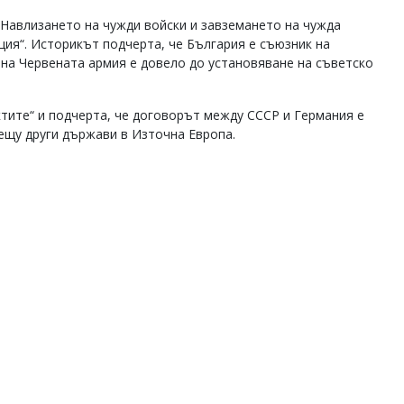
Навлизането на чужди войски и завземането на чужда
ция“. Историкът подчерта, че България е съюзник на
 на Червената армия е довело до установяване на съветско
тите“ и подчерта, че договорът между СССР и Германия е
ещу други държави в Източна Европа.