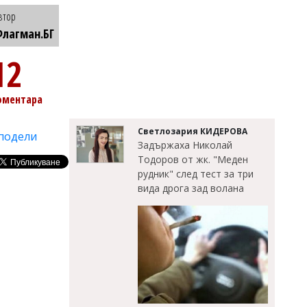
втор
лагман.БГ
12
оментара
Светлозария КИДЕРОВА
подели
Задържаха Николай
Тодоров от жк. "Меден
рудник" след тест за три
вида дрога зад волана