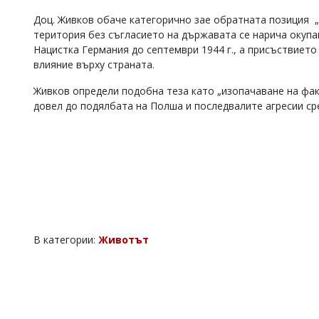
Коментарите
Доц. Живков обаче категорично зае обратната позиция „
под
територия без съгласието на държавата се нарича окупа
статиите
Нацистка Германия до септември 1944 г., а присъствието
се
влияние върху страната.
въвеждат
от
Живков определи подобна теза като „изопачаване на фак
читателите
и
довел до подялбата на Полша и последвалите агресии ср
редакцията
не
носи
отговорност
за
тях!
Ако
откриете
обиден
за
В категории:
Животът
вас
коментар,
моля
сигнализирайте
ни!