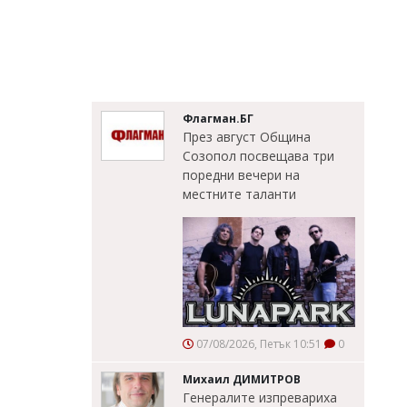
Флагман.БГ
През август Община
Созопол посвещава три
поредни вечери на
местните таланти
07/08/2026, Петък 10:51
0
Михаил ДИМИТРОВ
Генералите изпревариха