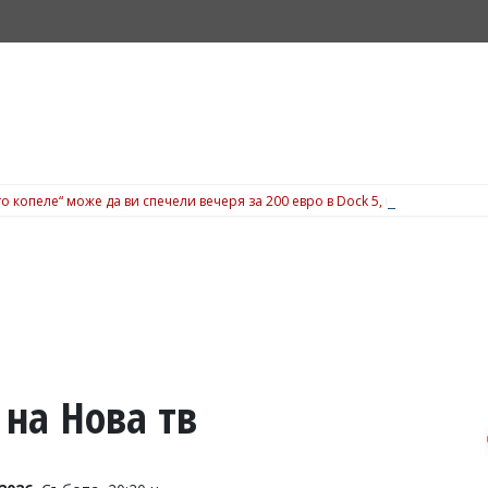
о копеле“ може да ви спечели вечеря за 200 евро в Dock 5, вижте подробн
 на Нова тв