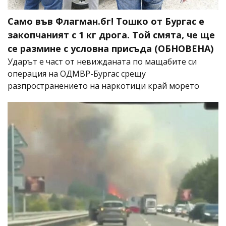
Само във Флагман.бг! Тошко от Бургас е
закопчаният с 1 кг дрога. Той смята, че ще
се размине с условна присъда (ОБНОВЕНА)
Ударът е част от невижданата по мащабите си
операция на ОДМВР-Бургас срещу
разпространението на наркотици край морето