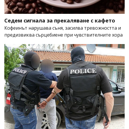
Седем сигнала за прекаляване с кафето
Кофеинът нарушава съня, засилва тревожността и
предизвиква сърцебиене при чувствителните хора