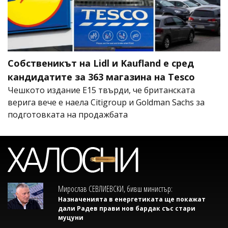
Собственикът на Lidl и Kaufland е сред
кандидатите за 363 магазина на Tesco
Чешкото издание E15 твърди, че британската
верига вече е наела Citigroup и Goldman Sachs за
подготовката на продажбата
Мирослав СЕВЛИЕВСКИ, бивш министър:
Назначенията в енергетиката ще покажат
дали Радев прави нов бардак със стари
муцуни