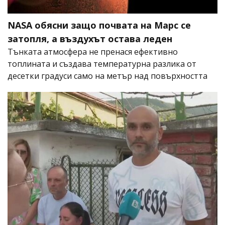
NASA обясни защо почвата на Марс се
затопля, а въздухът остава леден
Тънката атмосфера не пренася ефективно
топлината и създава температурна разлика от
десетки градуси само на метър над повърхността