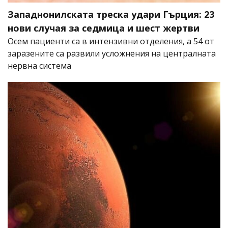
Западнонилската треска удари Гърция: 23
нови случая за седмица и шест жертви
Осем пациенти са в интензивни отделения, а 54 от
заразените са развили усложнения на централната
нервна система