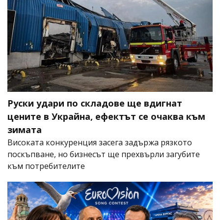
Руски удари по складове ще вдигнат
цените в Украйна, ефектът се очаква към
зимата
Високата конкуренция засега задържа рязкото
поскъпване, но бизнесът ще прехвърли загубите
към потребителите