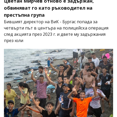
Цветан Мирчев отново е задържан,
обвиняват го като ръководител на
престъпна група
Бившият директор на ВиК - Бургас попада за
четвърти път в центъра на полицейска операция
след акцията през 2023 г. и двете му задържания
през юли