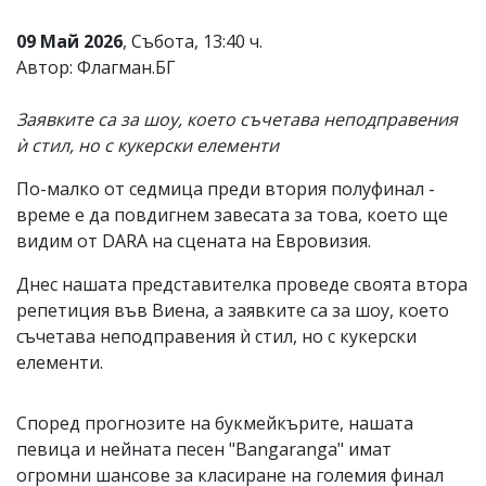
Коментарите
09 Май 2026
, Събота, 13:40 ч.
под
статиите
Автор: Флагман.БГ
се
въвеждат
Заявките са за шоу, което съчетава неподправения
от
читателите
ѝ стил, но с кукерски елементи
и
редакцията
По-малко от седмица преди втория полуфинал -
не
време е да повдигнем завесата за това, което ще
носи
отговорност
видим от DARA на сцената на Евровизия.
за
тях!
Днес нашата представителка проведе своята втора
Ако
репетиция във Виена, а заявките са за шоу, което
откриете
съчетава неподправения ѝ стил, но с кукерски
обиден
за
елементи.
вас
коментар,
моля
Според прогнозите на букмейкърите, нашата
сигнализирайте
певица и нейната песен "Bangaranga" имат
ни!
огромни шансове за класиране на големия финал