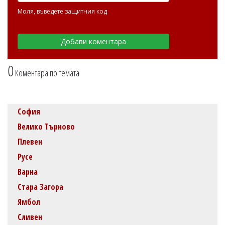
Моля, въведете защитния код
0
Коментара по темата
София
Велико Търново
Плевен
Русе
Варна
Стара Загора
Ямбол
Сливен