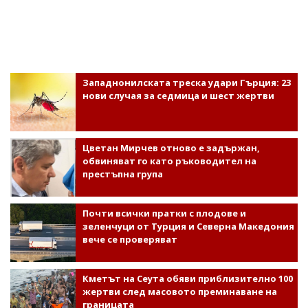
Западнонилската треска удари Гърция: 23
нови случая за седмица и шест жертви
Цветан Мирчев отново е задържан,
обвиняват го като ръководител на
престъпна група
Почти всички пратки с плодове и
зеленчуци от Турция и Северна Македония
вече се проверяват
Кметът на Сеута обяви приблизително 100
жертви след масовото преминаване на
границата