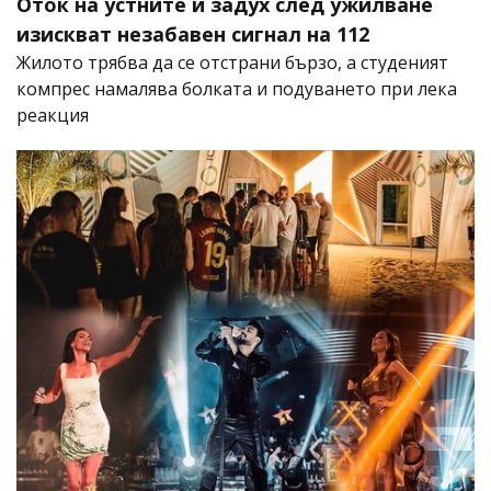
Оток на устните и задух след ужилване
изискват незабавен сигнал на 112
Жилото трябва да се отстрани бързо, а студеният
компрес намалява болката и подуването при лека
реакция