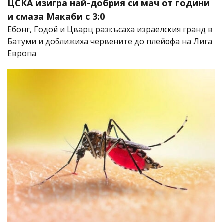
ЦСКА изигра най-добрия си мач от години
и смаза Макаби с 3:0
Ебонг, Годой и Цварц разкъсаха израелския гранд в
Батуми и доближиха червените до плейофа на Лига
Европа