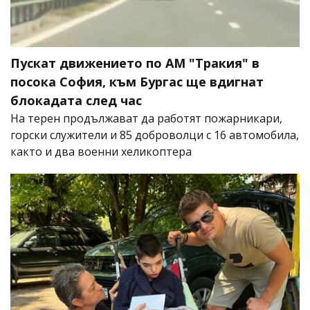
Пускат движението по АМ "Тракия" в
посока София, към Бургас ще вдигнат
блокадата след час
На терен продължават да работят пожарникари,
горски служители и 85 доброволци с 16 автомобила,
както и два военни хеликоптера