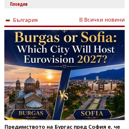
Пловдив
Всички новини
България
Предимството на Бургас пред София е, че