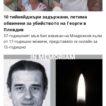
10 тийнейджъри задържани, петима
обвинени за убийството на Георги в
Пловдив
37-годишният мъж бил извикан на Младежкия хълм
от 17-годишно момиче, представяло се онлайн за
15-годишно