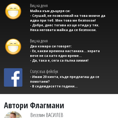
Виц на деня
Майка към дъщеря си:
- Слушай, не позволявай на това момче да
идва при теб. Мен това ме безпокои!
- Добре, днес тогава аз ще отида у тях.
Нека неговата майка да се безпокои.
Виц на деня
Два комара си говорят:
- Ех, какви времена настанаха... хората
вече не са като едно време...
- Да, така е, сега са пълна химия!
Статус във фейсбук
- Имам 20 кинта, къде предлагаш да се
помотаем?
- В седемдесетте години...
Автори Флагмани
Веселин ВАСИЛЕВ