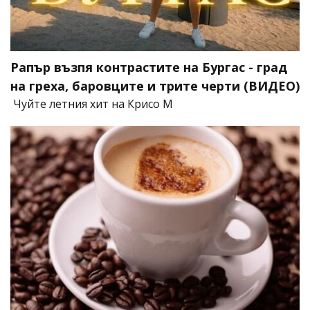
Рапър възпя контрастите на Бургас - град
на греха, баровците и трите черти (ВИДЕО)
Чуйте летния хит на Крисо М