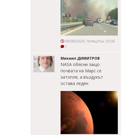
06/08/2026, Четвъртък 20:06
1
Михаил ДИМИТРОВ
NASA обясни защо
почвата на Марс се
затопля, а въздухът
остава леден