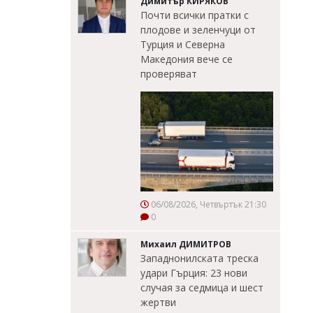
Димитър КИРЯКОВ
Почти всички пратки с
плодове и зеленчуци от
Турция и Северна
Македония вече се
проверяват
06/08/2026, Четвъртък 21:30
0
Михаил ДИМИТРОВ
Западнонилската треска
удари Гърция: 23 нови
случая за седмица и шест
жертви