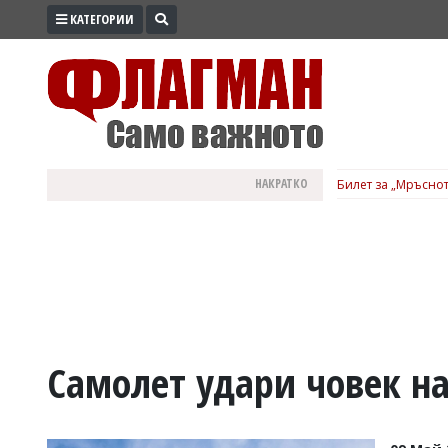
КАТЕГОРИИ
ПРОМО
ЗОНА
ИЗБОРИ
2026
ПРАКТИЧНО
НАКРАТКО
Билет за „Мръснот
КУЛТУРА
ЗДРАВЕ
ПОЛИТИКА
ОБЩИНИ
ОБЩЕСТВО
ЛАЙФСТАЙЛ
Самолет удари човек на
ВОЙНАТА
В