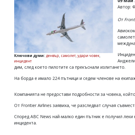
09 Май 
УКРАЙНА
Автор: 
СПОРТ
От Front
РАЗСЛЕДВАНЕ
БИЗНЕС
Авиокомп
самолет
ЮГ
междуна
Инциден
Управители:
Ключови думи:
денвър
,
самолет
,
удари човек
,
Веселин
Анджели
инцидент
Василев,
дим, след което пилотите са прекъснали излитането.
email:
v.vasilev@flagman.bg
На борда е имало 224 пътници и седем членове на екипаж
Катя
Касабова,
еmail:
k.kassabova@flagman.bg
Компанията не предостави подробности за човека, който
Главен
От Frontier Airlines заявиха, че разследват случая съвме
редактор:
Иван
Според ABC News най-малко един пътник е получил леки н
Колев,
инцидента.
email:
office@flagman.bg