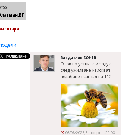
втор
лагман.БГ
оментари
подели
Владислав БОНЕВ
Оток на устните и задух
след ужилване изискват
незабавен сигнал на 112
06/08/2026, Четвъртък 22:00