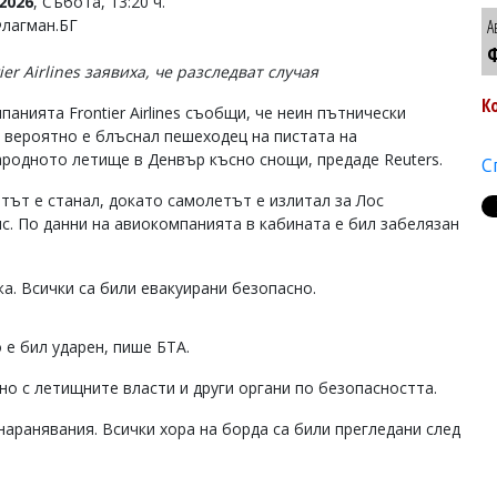
2026
, Събота, 13:20 ч.
Флагман.БГ
А
Ф
ier Airlines заявиха, че разследват случая
К
анията Frontier Airlines съобщи, че неин пътнически
 вероятно е блъснал пешеходец на пистата на
родното летище в Денвър късно снощи, предаде Reuters.
С
тът е станал, докато самолетът е излитал за Лос
с. По данни на авиокомпанията в кабината е бил забелязан
а. Всички са били евакуирани безопасно.
 е бил ударен, пише БТА.
стно с летищните власти и други органи по безопасността.
аранявания. Всички хора на борда са били прегледани след