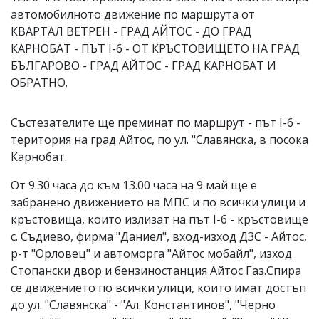
автомобилното движение по маршрута от
КВАРТАЛ ВЕТРЕН - ГРАД АЙТОС - ДО ГРАД
КАРНОБАТ - ПЪТ І-6 - ОТ КРЪСТОВИЩЕТО НА ГРАД
БЪЛГАРОВО - ГРАД АЙТОС - ГРАД КАРНОБАТ И
ОБРАТНО.
Състезателите ще преминат по маршрут - път І-6 -
територия на град Айтос, по ул. "Славянска, в посока
Карнобат.
От 9.30 часа до към 13.00 часа на 9 май ще е
забранено движението на МПС и по всички улици и
кръстовища, които излизат на път І-6 - кръстовище
с. Съдиево, фирма "Даниел", вход-изход ДЗС - Айтос,
р-т "Орловец" и автоморга "Айтос мобайл", изход
Стопански двор и бензиностанция Айтос Газ.Спира
се движението по всички улици, които имат достъп
до ул. "Славянска" - "Ал. Константинов", "Черно