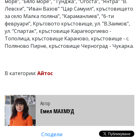
море", "Бяло море", "Тунджа", "Огоста", "Янтра" "В.
Левски", "Иван Вазов" "Цар Самуил", кръстовището
за село Малка поляна", "Караманлиев", "6-ти
февруари", Кръговото кръстовище, ул. "В.Заимов",
ул. "Спартак", кръстовище Карагеоргиево -
Тополица, кръстовище Караново, кръстовище - с.
Поляново Пирне, кръстовище Черноград - Чукарка.
В категории:
Айтос
Автор
Емел МАХМУД
Сподели