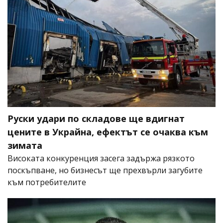
Руски удари по складове ще вдигнат
цените в Украйна, ефектът се очаква към
зимата
Високата конкуренция засега задържа рязкото
поскъпване, но бизнесът ще прехвърли загубите
към потребителите