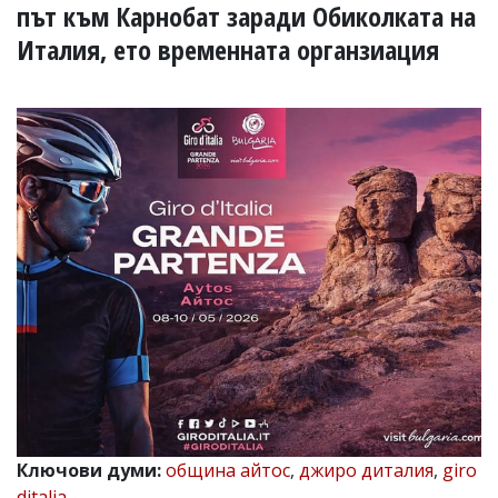
УКРАЙНА
път към Карнобат заради Обиколката на
СПОРТ
Италия, ето временната органзиация
РАЗСЛЕДВАНЕ
БИЗНЕС
ЮГ
Управители:
Веселин
Василев,
email:
v.vasilev@flagman.bg
Катя
Касабова,
еmail:
k.kassabova@flagman.bg
Главен
редактор:
Иван
Колев,
email:
Ключови думи:
община айтос
,
джиро диталия
,
giro
office@flagman.bg
ditalia