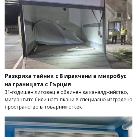
Разкриха тайник с 8 иракчани в микробус
на границата с Гърция
31-годишен литовец е обвинен за каналджийство,
мигрантите били натъпкани в специално изградено
пространство в товарния отсек