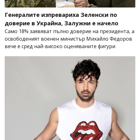
Генералите изпревариха Зеленски по
доверие в Украйна, Залужни е начело
Само 18% заявяват пълно доверие на президента, а
освободеният военен министър Михайло Федоров
вече е сред най-високо оценяваните фигури