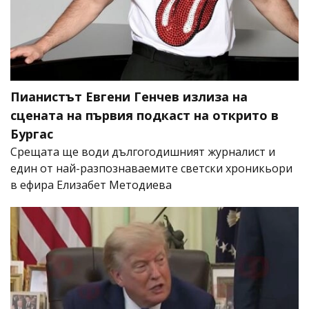
Пианистът Евгени Генчев излиза на
сцената на първия подкаст на открито в
Бургас
Срещата ще води дългогодишният журналист и
един от най-разпознаваемите светски хроникьори
в ефира Елизабет Методиева