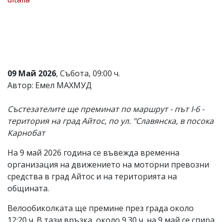
Коментарите
под
статиите
се
въвеждат
от
читателите
09 Май 2026
, Събота, 09:00 ч.
и
редакцията
Автор: Емел МАХМУД
не
носи
Състезателите ще преминат по маршрут - път І-6 -
отговорност
за
територия на град Айтос, по ул. "Славянска, в посока
тях!
Карнобат
Ако
откриете
На 9 май 2026 година се въвежда временна
обиден
за
организация на движението на моторни превозни
вас
средства в град Айтос и на територията на
коментар,
общината.
моля
сигнализирайте
Велообиколката ще премине през града около
ни!
12:20 ч. В тази връзка, около 9.30 ч. на 9 май се спира