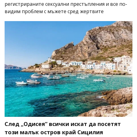
регистрираните сексуални престъпления и все по-
видим проблем с мъжете сред жертвите
След „Одисея“ всички искат да посетят
този малък остров край Сицилия