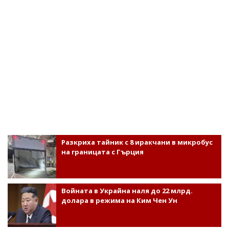
Разкриха тайник с 8 иракчани в микробус
на границата с Гърция
Войната в Украйна наля до 22 млрд.
долара в режима на Ким Чен Ун