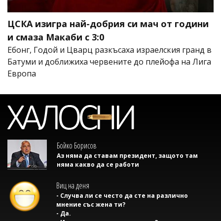
ЦСКА изигра най-добрия си мач от години
и смаза Макаби с 3:0
Ебонг, Годой и Цварц разкъсаха израелския гранд в
Батуми и доближиха червените до плейофа на Лига
Европа
Бойко Борисов
Аз няма да ставам президент, защото там
няма какво да се работи
Виц на деня
- Случва ли се често да сте на различно
мнение със жена ти?
- Да.