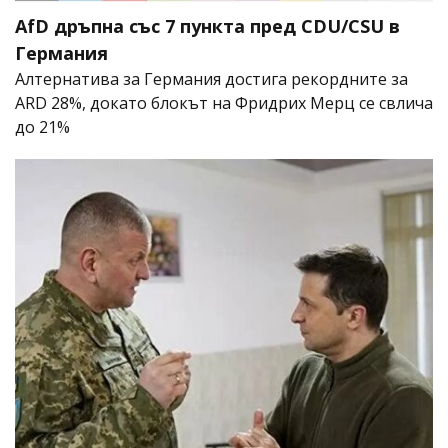
AfD дръпна със 7 пункта пред CDU/CSU в
Германия
Алтернатива за Германия достига рекордните за
ARD 28%, докато блокът на Фридрих Мерц се свлича
до 21%