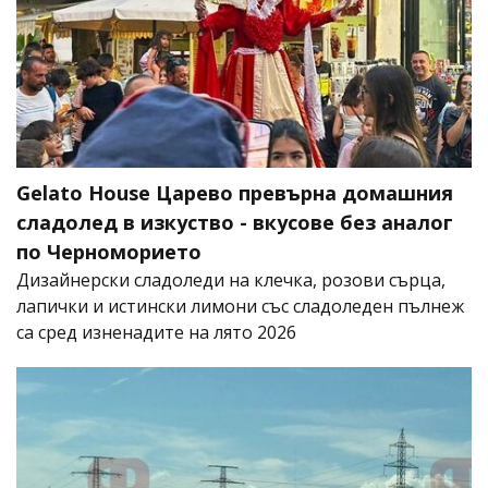
Gelato House Царево превърна домашния
сладолед в изкуство - вкусове без аналог
по Черноморието
Дизайнерски сладоледи на клечка, розови сърца,
лапички и истински лимони със сладоледен пълнеж
са сред изненадите на лято 2026