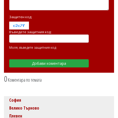
Защитен код:
Въведете защитния код:
Моля, въведете защитния код
0
Коментара по темата
София
Велико Търново
Плевен