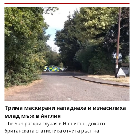
Трима маскирани нападнаха и изнасилиха
млад мъж в Англия
The Sun разкри случая в Нюнитън, докато
британската статистика отчита ръст на