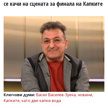
УКРАЙНА
се качи на сцената за финала на Капките
СПОРТ
РАЗСЛЕДВАНЕ
БИЗНЕС
ЮГ
Управители:
Веселин
Василев,
email:
v.vasilev@flagman.bg
Катя
Касабова,
еmail:
k.kassabova@flagman.bg
Главен
редактор:
Иван
Ключови думи:
Васил Василев-Зуека
,
новини
,
Колев,
Капките
,
като две капки вода
email:
office@flagman.bg