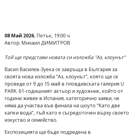
Коментарите
под
статиите
се
въвеждат
от
08 Май 2026
, Петък, 19:00 ч.
читателите
Автор: Михаил ДИМИТРОВ
и
редакцията
не
Той ще представи новата си изложба "Аз, клоунът"
носи
отговорност
Васил Василев-Зуека се завръща в България за
за
своята нова изложба "Аз, клоунът“, която ще се
тях!
Ако
проведе от 9 до 15 май в пловдивската галерия U
откриете
PARK. 61-годишният актьор и художник, който от
обиден
години живее в Испания, категорично заяви, че
за
вас
няма да участва във финала на шоуто "Като две
коментар,
капки вода“, тъй като е съсредоточен върху своето
моля
изкуство и семейство.
сигнализирайте
ни!
Експозицията ще бъде подредена в