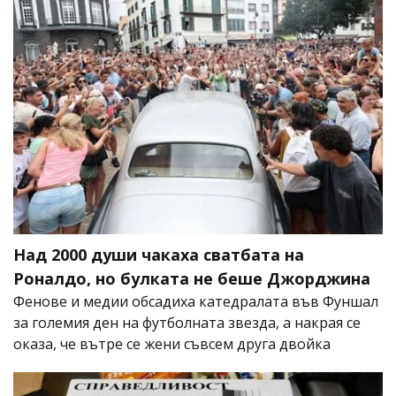
Над 2000 души чакаха сватбата на
Роналдо, но булката не беше Джорджина
Фенове и медии обсадиха катедралата във Фуншал
за големия ден на футболната звезда, а накрая се
оказа, че вътре се жени съвсем друга двойка