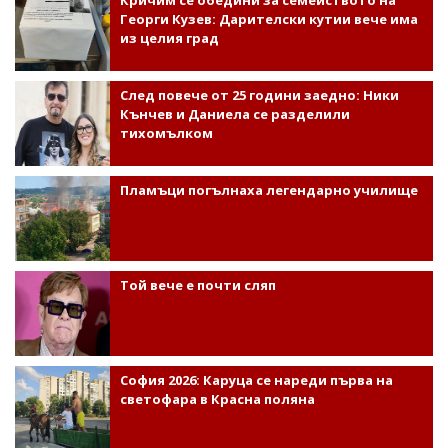
Георги Кузев: Дарителски кутии вече има
из целия град
След повече от 25 години заедно: Ники
Кънчев и Даниела се разделили
тихомълком
Пламъци погълнаха легендарно училище
Той вече е почти сляп
София 2026: Каруца се нареди първа на
светофара в Красна поляна