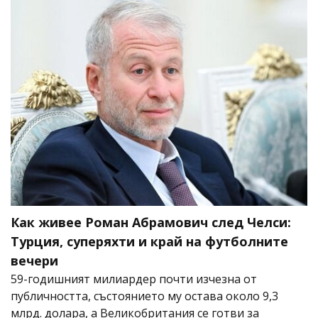
Как живее Роман Абрамович след Челси:
Турция, суперяхти и край на футболните
вечери
59-годишният милиардер почти изчезна от
публичността, състоянието му остава около 9,3
млрд. долара, а Великобритания се готви за