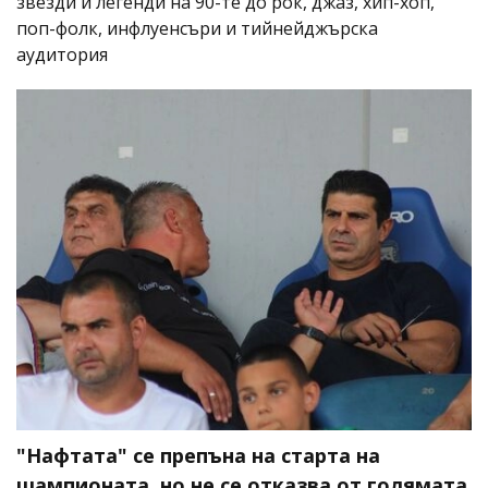
звезди и легенди на 90-те до рок, джаз, хип-хоп,
поп-фолк, инфлуенсъри и тийнейджърска
аудитория
"Нафтата" се препъна на старта на
шампионата, но не се отказва от голямата