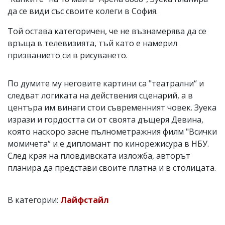
да се види със своите колеги в София.
Той остава категоричен, че не възнамерява да се
връща в телевизията, тъй като е намерил
призванието си в рисуването.
По думите му неговите картини са "театрални“ и
следват логиката на действения сценарий, а в
центъра им винаги стои съвременният човек. Зуека
изрази и гордостта си от своята дъщеря Девина,
която наскоро засне пълнометражния филм "Всички
момичета“ и е дипломант по кинорежисура в НБУ.
След края на пловдивската изложба, авторът
планира да представи своите платна и в столицата.
В категории:
Лайфстайл