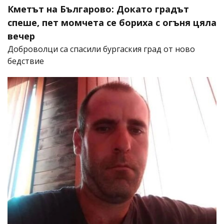
Кметът на Българово: Докато градът
спеше, пет момчета се бориха с огъня цяла
вечер
Доброволци са спасили бургаския град от ново
бедствие