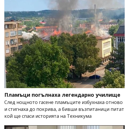
Пламъци погълнаха легендарно училище
След нощното гасене пламъците избухнаха отново
и стигнаха до покрива, а бивши възпитаници питат
кой ще спаси историята на Техникума