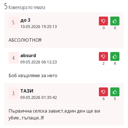
5
Коментара по темата
до 3
5.
10.05.2026 19:25:13
0
0
АБСОЛЮТНО!!!
absurd
4.
09.05.2026 06:12:23
2
8
Боб хвърляме за него
ТАЗИ
3.
09.05.2026 01:35:42
6
5
Първична селска завист,един ден ще ви
убие...тъпаци...!!!