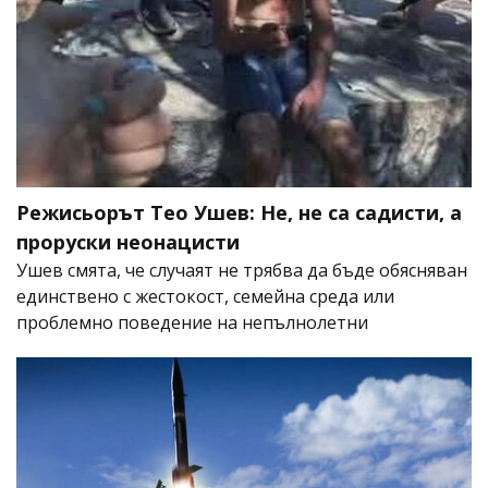
Режисьорът Тео Ушев: Не, не са садисти, а
проруски неонацисти
Ушев смята, че случаят не трябва да бъде обясняван
единствено с жестокост, семейна среда или
проблемно поведение на непълнолетни