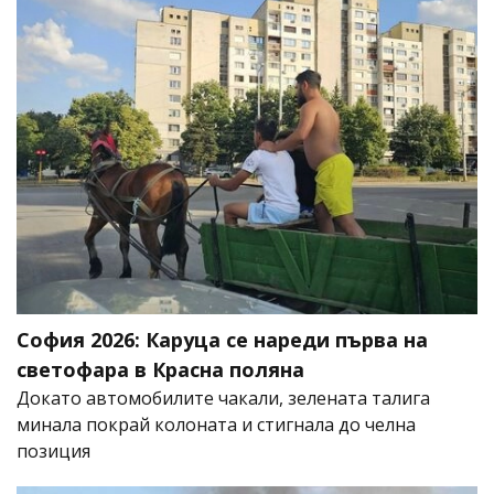
София 2026: Каруца се нареди първа на
светофара в Красна поляна
Докато автомобилите чакали, зелената талига
минала покрай колоната и стигнала до челна
позиция