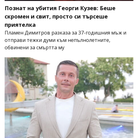
Познат на убития Георги Кузев: Беше
скромен и свит, просто си търсеше
приятелка
Пламен Димитров разказа за 37-годишния мъж и
отправи тежки думи към непълнолетните,
обвинени за смъртта му