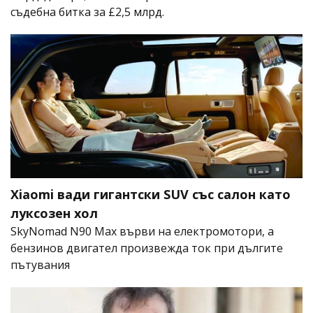
съдебна битка за £2,5 млрд.
Xiaomi вади гигантски SUV със салон като
луксозен хол
SkyNomad N90 Max върви на електромотори, а
бензинов двигател произвежда ток при дългите
пътувания