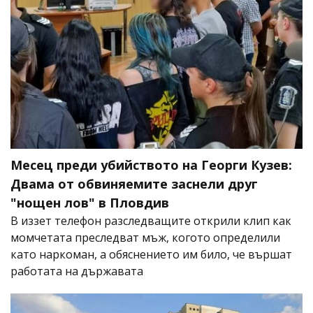
Месец преди убийството на Георги Кузев:
Двама от обвиняемите заснели друг
"нощен лов" в Пловдив
В иззет телефон разследващите открили клип как
момчетата преследват мъж, когото определили
като наркоман, а обяснението им било, че вършат
работата на държавата