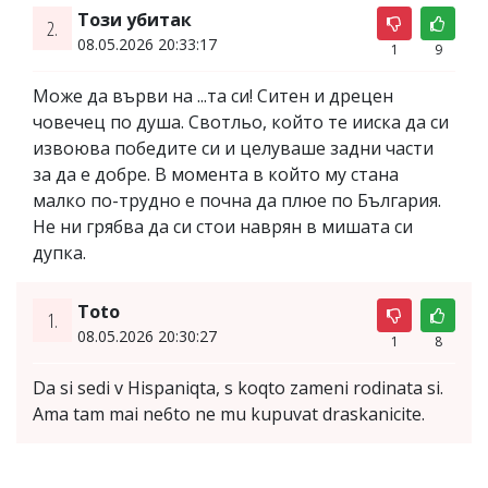
Този убитак
2.
08.05.2026 20:33:17
1
9
Може да върви на ...та си! Ситен и дрецен
човечец по душа. Свотльо, който те ииска да си
извоюва победите си и целуваше задни части
за да е добре. В момента в който му стана
малко по-трудно е почна да плюе по България.
Не ни грябва да си стои наврян в мишата си
дупка.
Toto
1.
08.05.2026 20:30:27
1
8
Da si sedi v Hispaniqta, s koqto zameni rodinata si.
Ama tam mai ne6to ne mu kupuvat draskanicite.