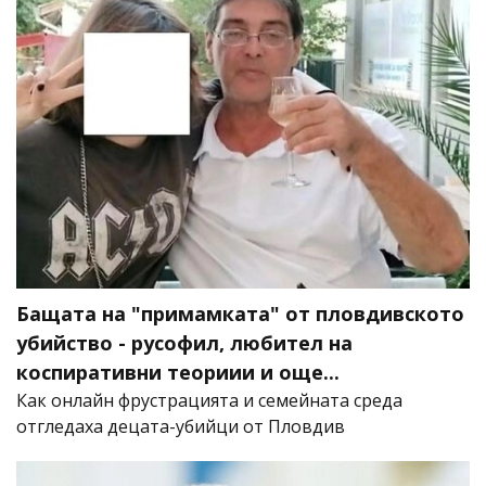
Бащата на "примамката" от пловдивското
убийство - русофил, любител на
коспиративни теориии и още...
Как онлайн фрустрацията и семейната среда
отгледаха децата-убийци от Пловдив