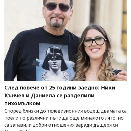
След повече от 25 години заедно: Ники
Кънчев и Даниела се разделили
тихомълком
Според близки до телевизионния водещ двамата са
поели по различни пътища още миналото лято, но
са запазили добри отношения заради дъщеря си