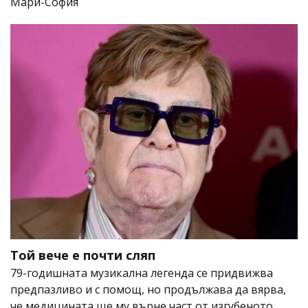
Мари-София
Той вече е почти сляп
79-годишната музикална легенда се придвижва
предпазливо и с помощ, но продължава да вярва,
че медицината ще му върне част от изгубеното