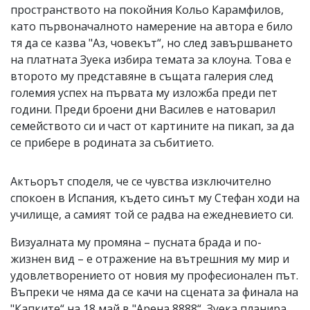
пространството на покойния Кольо Карамфилов,
като първоначалното намерение на автора е било
тя да се казва "Аз, човекът“, но след завършването
на платната Зуека избира темата за клоуна. Това е
второто му представяне в същата галерия след
големия успех на първата му изложба преди пет
години. Преди броени дни Василев е натоварил
семейството си и част от картините на пикап, за да
се прибере в родината за събитието.
Актьорът споделя, че се чувства изключително
спокоен в Испания, където синът му Стефан ходи на
училище, а самият той се радва на ежедневието си.
Визуалната му промяна – пусната брада и по-
жизнен вид – е отражение на вътрешния му мир и
удовлетворението от новия му професионален път.
Въпреки че няма да се качи на сцената за финала на
"Капките“ на 18 май в "Арена 8888“, Зуека планира