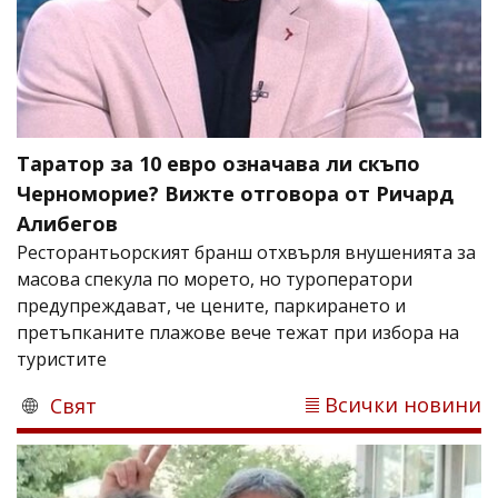
Таратор за 10 евро означава ли скъпо
Черноморие? Вижте отговора от Ричард
Алибегов
Ресторантьорският бранш отхвърля внушенията за
масова спекула по морето, но туроператори
предупреждават, че цените, паркирането и
претъпканите плажове вече тежат при избора на
туристите
Всички новини
Свят