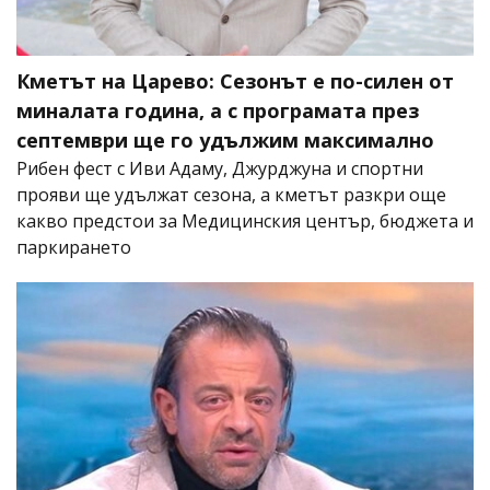
Кметът на Царево: Сезонът е по-силен от
миналата година, а с програмата през
септември ще го удължим максимално
Рибен фест с Иви Адаму, Джурджуна и спортни
прояви ще удължат сезона, а кметът разкри още
какво предстои за Медицинския център, бюджета и
паркирането