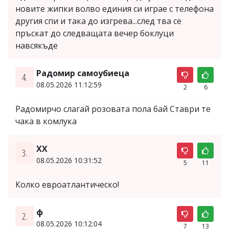
новите жипки волво единия си играе с телефона
другия спи и така до изгрева...след тва се
пръскат до следващата вечер боклуци
навсякъде
Радомир самоубиеца
4.
08.05.2026 11:12:59
2
6
Радомирчо слагай розовата пола бай Ставри те
чака в комлука
XX
3.
08.05.2026 10:31:52
5
11
Колко евроатлантическо!
ф
2.
08.05.2026 10:12:04
7
13