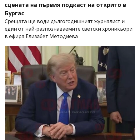
сцената на първия подкаст на открито в
Бургас
Срещата ще води дългогодишният журналист и
един от най-разпознаваемите светски хроникьори
в ефира Елизабет Методиева