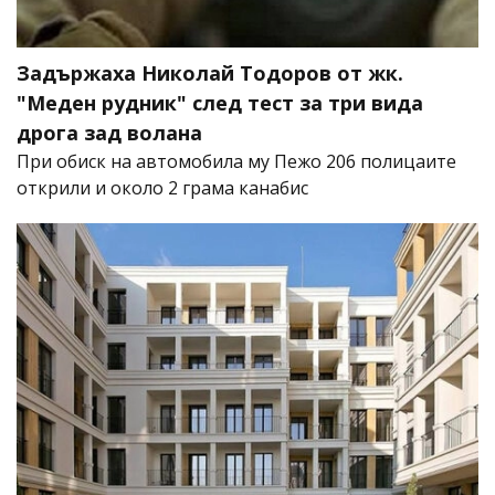
Задържаха Николай Тодоров от жк.
"Меден рудник" след тест за три вида
дрога зад волана
При обиск на автомобила му Пежо 206 полицаите
открили и около 2 грама канабис