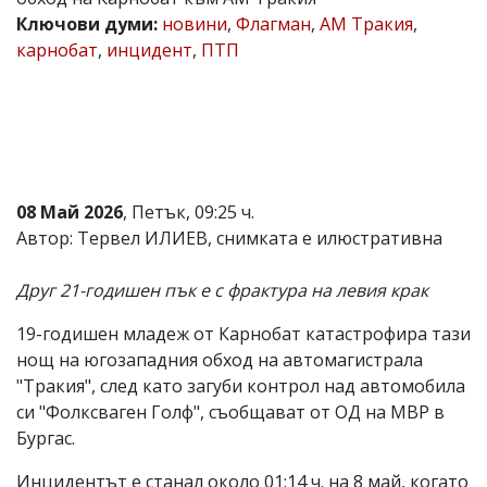
Ключови думи:
новини
,
Флагман
,
АМ Тракия
,
Коментарите
под
карнобат
,
инцидент
,
ПТП
статиите
се
въвеждат
от
читателите
и
редакцията
не
08 Май 2026
, Петък, 09:25 ч.
носи
Автор: Тервел ИЛИЕВ, снимката е илюстративна
отговорност
за
тях!
Друг 21-годишен пък е с фрактура на левия крак
Ако
откриете
19-годишен младеж от Карнобат катастрофира тази
обиден
за
нощ на югозападния обход на автомагистрала
вас
"Тракия", след като загуби контрол над автомобила
коментар,
си "Фолксваген Голф", съобщават от ОД на МВР в
моля
сигнализирайте
Бургас.
ни!
Инцидентът е станал около 01:14 ч. на 8 май, когато