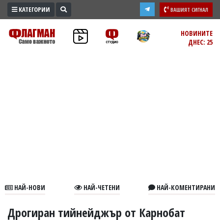
КАТЕГОРИИ
ВАШИЯТ СИГНАЛ
ПРОМО
НОВИНИТЕ
ДНЕС: 25
ЗОНА
ИЗБОРИ
2026
ПРАКТИЧНО
КУЛТУРА
ЗДРАВЕ
ПОЛИТИКА
ОБЩИНИ
ОБЩЕСТВО
ЛАЙФСТАЙЛ
НАЙ-НОВИ
НАЙ-ЧЕТЕНИ
НАЙ-КОМЕНТИРАНИ
ВОЙНАТА
В
Дрогиран тийнейджър от Карнобат