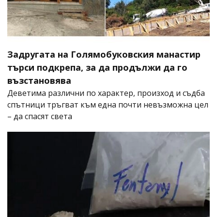
Задругата на Голямобуковския манастир
търси подкрепа, за да продължи да го
възстановява
Деветима различни по характер, произход и съдба
спътници тръгват към една почти невъзможна цел
– да спасят света