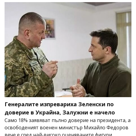
Генералите изпревариха Зеленски по
доверие в Украйна, Залужни е начело
Само 18% заявяват пълно доверие на президента, а
освободеният военен министър Михайло Федоров
вече е сред най-високо оценяваните фигури