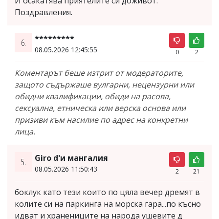
И осакатява приятелите си доживот.
Поздравления.
*********
6.
08.05.2026 12:45:55
0
2
Коментарът беше изтрит от модераторите,
защото съдържаше вулгарни, нецензурни или
обидни квалификации, обиди на расова,
сексуална, етническа или верска основа или
призиви към насилие по адрес на конкретни
лица.
Giro d'и мангалия
5.
08.05.2026 11:50:43
2
21
боклук като тези които по цяла вечер дремят в
колите си на паркинга на морска гара...по късно
идват и хранениците на народа ушевите д