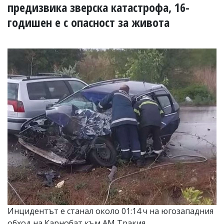
УКРАЙНА
предизвика зверска катастрофа, 16-
СПОРТ
годишен е с опасност за живота
РАЗСЛЕДВАНЕ
БИЗНЕС
ЮГ
Управители:
Веселин
Василев,
email:
v.vasilev@flagman.bg
Катя
Касабова,
еmail:
k.kassabova@flagman.bg
Главен
редактор:
Иван
Колев,
email:
Инцидентът е станал около 01:14 ч на югозападния
office@flagman.bg
обход на Карнобат към АМ Тракия