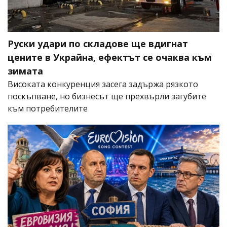
Руски удари по складове ще вдигнат
цените в Украйна, ефектът се очаква към
зимата
Високата конкуренция засега задържа рязкото
поскъпване, но бизнесът ще прехвърли загубите
към потребителите