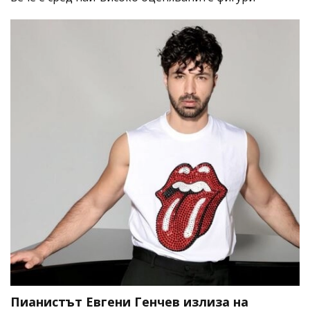
Пианистът Евгени Генчев излиза на