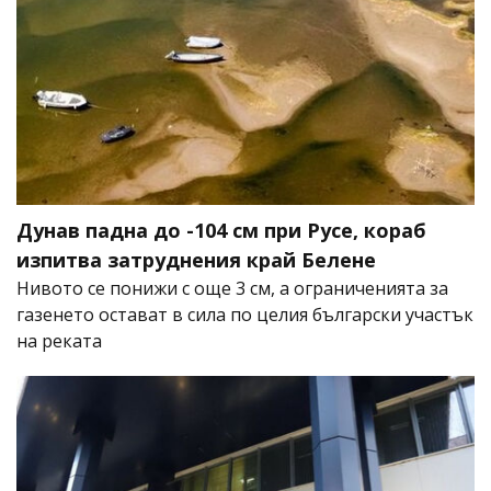
Дунав падна до -104 см при Русе, кораб
изпитва затруднения край Белене
Нивото се понижи с още 3 см, а ограниченията за
газенето остават в сила по целия български участък
на реката