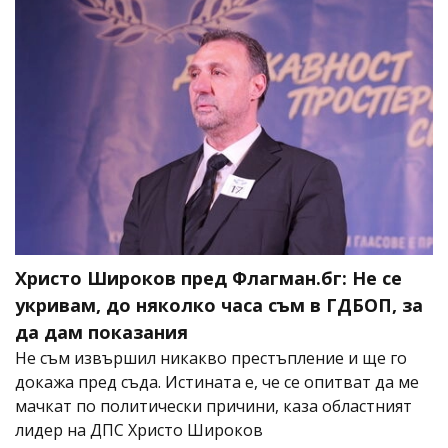
Христо Широков пред Флагман.бг: Не се
укривам, до няколко часа съм в ГДБОП, за
да дам показания
Не съм извършил никакво престъпление и ще го
докажа пред съда. Истината е, че се опитват да ме
мачкат по политически причини, каза областният
лидер на ДПС Христо Широков