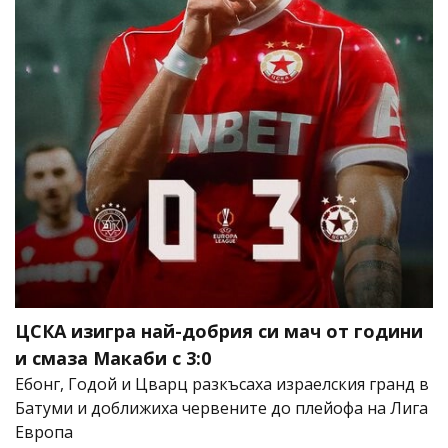
ЦСКА изигра най-добрия си мач от години
и смаза Макаби с 3:0
Ебонг, Годой и Цварц разкъсаха израелския гранд в
Батуми и доближиха червените до плейофа на Лига
Европа