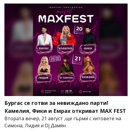
Бургас се готви за невиждано парти!
Камелия, Фики и Емрах откриват MAX FEST
Втората вечер, 21 август ,ще гърми с хитовете на
Симона, Лидия и Dj Дамян