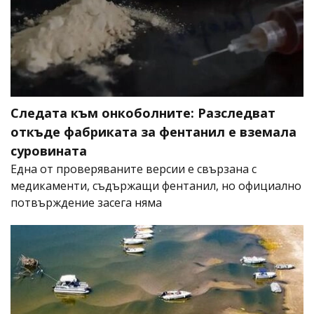
Следата към онкоболните: Разследват
откъде фабриката за фентанил е вземала
суровината
Една от проверяваните версии е свързана с
медикаменти, съдържащи фентанил, но официално
потвърждение засега няма