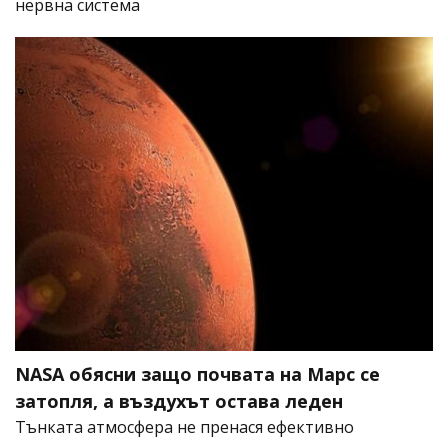
нервна система
NASA обясни защо почвата на Марс се
затопля, а въздухът остава леден
Тънката атмосфера не пренася ефективно