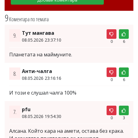
9
Коментара по темата
Тут мангава
9.
08.05.2026 23:37:10
0
6
Планетата на маймуните.
Анти-чалга
8.
08.05.2026 23:16:16
0
6
И този е слушал чалга 100%
pfu
7.
08.05.2026 19:54:30
0
3
Алсана. Който кара на амети, остава без крака.