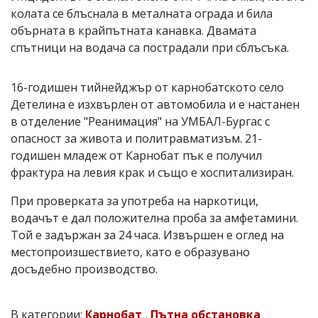
колата се блъснала в металната ограда и била
обърната в крайпътната канавка. Двамата
спътници на водача са пострадали при сблъсъка.
16-годишен тийнейджър от карнобатското село
Детелина е изхвърлен от автомобила и е настанен
в отделение "Реанимация" на УМБАЛ-Бургас с
опасност за живота и политравматизъм. 21-
годишен младеж от Карнобат пък е получил
фрактура на левия крак и също е хоспитализиран.
При проверката за употреба на наркотици,
водачът е дал положителна проба за амфетамини.
Той е задържан за 24 часа. Извършен е оглед на
местопроизшествието, като е образувано
досъдебно производство.
В категории:
Карнобат
,
Пътна обстановка