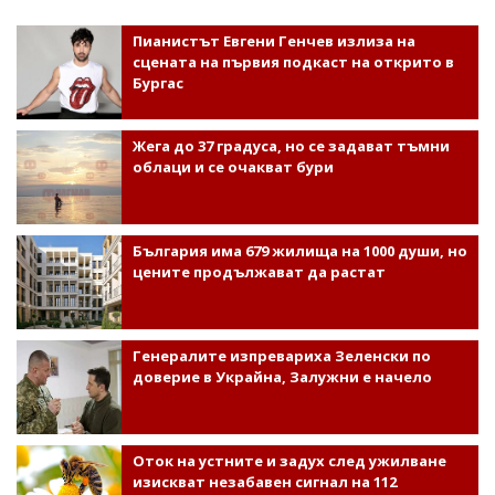
Пианистът Евгени Генчев излиза на
сцената на първия подкаст на открито в
Бургас
Жега до 37 градуса, но се задават тъмни
облаци и се очакват бури
България има 679 жилища на 1000 души, но
цените продължават да растат
Генералите изпревариха Зеленски по
доверие в Украйна, Залужни е начело
Оток на устните и задух след ужилване
изискват незабавен сигнал на 112