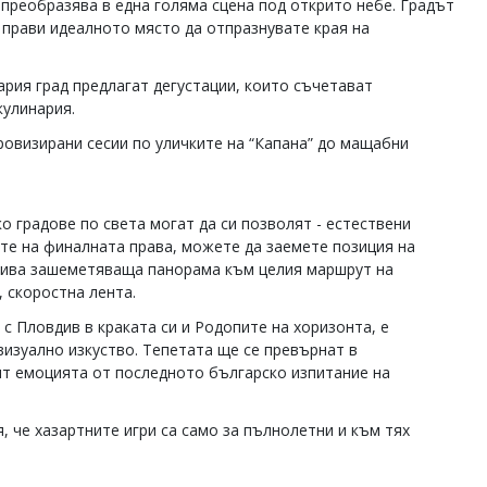
 преобразява в една голяма сцена под открито небе. Градът
 прави идеалното място да отпразнувате края на
ария град предлагат дегустации, които съчетават
кулинария.
ровизирани сесии по уличките на “Капана” до мащабни
 градове по света могат да си позволят - естествени
ите на финалната права, можете да заемете позиция на
крива зашеметяваща панорама към целия маршрут на
, скоростна лента.
 с Пловдив в краката си и Родопите на хоризонта, е
изуално изкуство. Тепетата ще се превърнат в
ят емоцията от последното българско изпитание на
, че хазартните игри са само за пълнолетни и към тях