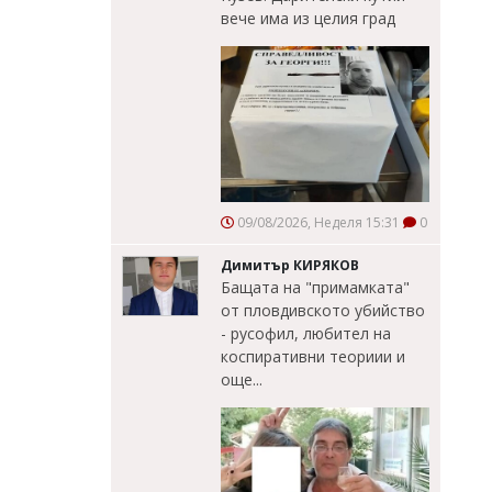
вече има из целия град
09/08/2026, Неделя 15:31
0
Димитър КИРЯКОВ
Бащата на "примамката"
от пловдивското убийство
- русофил, любител на
коспиративни теориии и
още...