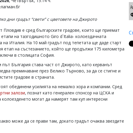
2026
, Четвъртък, 15:14 ч.
Флагман.бг
А
Ф
лко дни градът “свети” с цветовете на Джирото
т Пловдив е сред българските градове, които ще приемат
С
етапи на тазгодишното Giro d`Italia- колоездачната
а на Италия. На 10 май градът под тепетата ще даде старт
ия етап на състезанието, който ще продължи 175 километра
иключи в столицата София.
и път България става част от Джирото, като керванът
ледва преминаване през Велико Търново, за да се стигне и
истите градове в страната.
оят обединени усилията на немалко хора и компании. Сред
ртни залози
, познат като генерален спонсор на ЦСКА и
 колоезденето могат да намерят там куп интересни
какво може да се прави там, докато градът очаква звездите