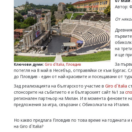
07 Май 
УКРАЙНА
Автор: 
СПОРТ
От няко
РАЗСЛЕДВАНЕ
БИЗНЕС
Древния
първите 
ЮГ
обиколк
на трет
Управители:
и ще пр
Веселин
За първ
Василев,
Ключови думи:
Giro d`Italia
,
Пловдив
email:
потегля на 8 май в Несебър, отправяйки се към Бургас. С
v.vasilev@flagman.bg
до Пловдив - един от най-красивите и посещавани от тур
Катя
Касабова,
Зад реализацията на българското участие в
Giro d`Italia
ст
еmail:
k.kassabova@flagman.bg
спонсорите на събитието е и българският сайт №1 за
спо
регионален партньор на Милан. И в момента феновете на
Главен
предложения за игра, свързани с Обиколката на Италия.
редактор:
Иван
Колев,
Но какво предлага Пловдив по това време на годината и 
email:
на Giro d`Italia?
office@flagman.bg