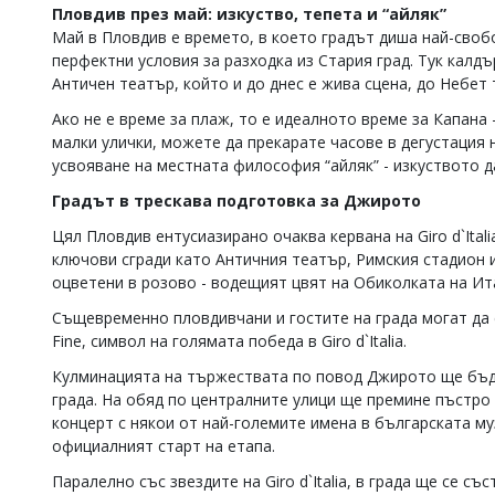
Пловдив през май: изкуство, тепета и “айляк”
Коментарите
Май в Пловдив е времето, в което градът диша най-своб
под
перфектни условия за разходка из Стария град. Тук калд
статиите
Античен театър, който и до днес е жива сцена, до Небет
се
въвеждат
Ако не е време за плаж, то е идеалното време за Капана 
от
малки улички, можете да прекарате часове в дегустация 
читателите
и
усвояване на местната философия “айляк” - изкуството 
редакцията
Градът в трескава подготовка за Джирото
не
носи
Цял Пловдив ентусиазирано очаква кервана на Giro d`Itali
отговорност
ключови сгради като Античния театър, Римския стадион 
за
оцветени в розово - водещият цвят на Обиколката на Ит
тях!
Ако
Същевременно пловдивчани и гостите на града могат да 
откриете
Fine, символ на голямата победа в Giro d`Italia.
обиден
за
Кулминацията на тържествата по повод Джирото ще бъдат
вас
града. На обяд по централните улици ще премине пъстро 
коментар,
моля
концерт с някои от най-големите имена в българската муз
сигнализирайте
официалният старт на етапа.
ни!
Паралелно със звездите на Giro d`Italia, в града ще се 