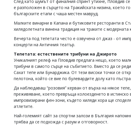
След като шумът от финалния спринт утихне, Пловдив се
е разположен в сърцето на Тракийската низина, което го
българските етапи с чаша местен мавруд.
Малките винарни в Капана и бутиковите ресторанти в Ст
хилядолетната винена традиция на траките с модерната 
Вечерта под тепетата често е озвучена от джаз - от имп
концерти на Античния театър.
Тепетата: естествените трибуни на Джирото
Уникалният релеф на Пловдив предлага нещо, което малко
трибуни в самото сърце на събитието. Вместо да се ред
Сахат тепе или Бунарджика. От тези високи точки се от
пелотона, който се вие по булевардите долу като пъстра
Да наблюдаваш “розовия” керван от върха на някое тепе,
преживяване, което превръща колоезденето в истинско в
импровизирани фен-зони, където хиляди хора ще сподел
атлетите.
Най-големият сайт за спортни залози в България напомня
трябва да се подхожда с разум и отговорност.