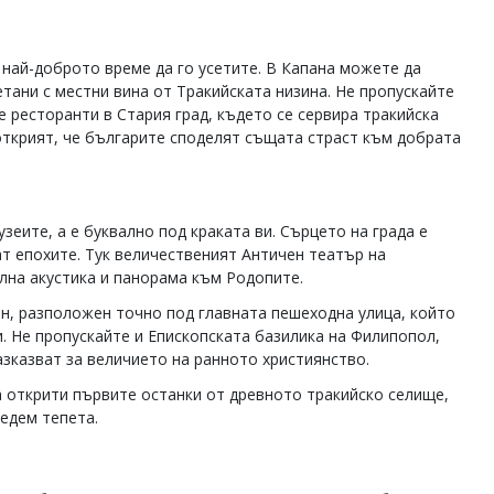
 най-доброто време да го усетите. В Капана можете да
тани с местни вина от Тракийската низина. Не пропускайте
 ресторанти в Стария град, където се сервира тракийска
открият, че българите споделят същата страст към добрата
узеите, а е буквално под краката ви. Сърцето на града е
чат епохите. Тук величественият Античен театър на
елна акустика и панорама към Родопите.
н, разположен точно под главната пешеходна улица, който
и. Не пропускайте и Епископската базилика на Филипопол,
зказват за величието на ранното християнство.
а открити първите останки от древното тракийско селище,
едем тепета.