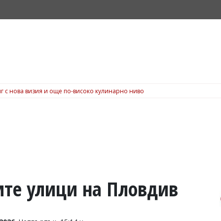
г с нова визия и още по-високо кулинарно ниво
ните улици на Пловдив