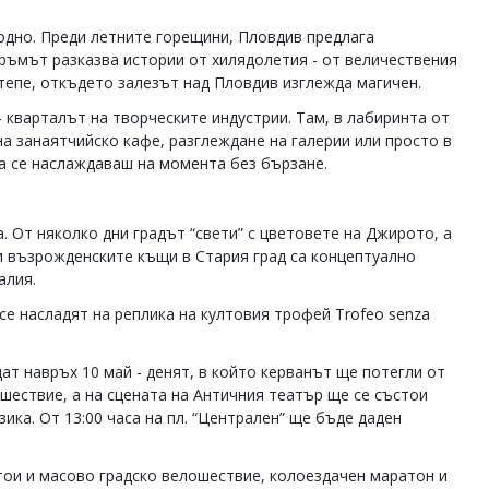
одно. Преди летните горещини, Пловдив предлага
ъръмът разказва истории от хилядолетия - от величествения
 тепе, откъдето залезът над Пловдив изглежда магичен.
- кварталът на творческите индустрии. Там, в лабиринта от
на занаятчийско кафе, разглеждане на галерии или просто в
да се наслаждаваш на момента без бързане.
a. От няколко дни градът “свети” с цветовете на Джирото, а
и възрожденските къщи в Стария град са концептуално
алия.
се насладят на реплика на култовия трофей Trofeo senza
 навръх 10 май - денят, в който керванът ще потегли от
шествие, а на сцената на Античния театър ще се състои
ика. От 13:00 часа на пл. “Централен” ще бъде даден
състои и масово градско велошествие, колоездачен маратон и