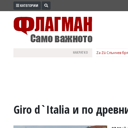
КАТЕГОРИИ
ПРОМО
ЗОНА
ИЗБОРИ
2026
ПРАКТИЧНО
НАКРАТКО
Za Zú Слънчев бря
КУЛТУРА
ЗДРАВЕ
ПОЛИТИКА
ОБЩИНИ
ОБЩЕСТВО
ЛАЙФСТАЙЛ
Giro d`Italia и по древ
ВОЙНАТА
В