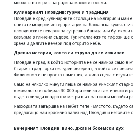
множество игри с награди за малки и големи.
Кулинарният Пловдив: гурме и традиция
Пловдив е сред кулинарните столици на България и май е
опитате модерни интерпретации на балканска кухня, съче
пловдивските пекарни за сутрешна баница или бутиковите
кавърма в глинени съдове. Тук италианските тифози ще 
храна и дългите вечери под открито небе.
Древна история, която си струва да се изживее
Пловдив е град, в който историята не се намира само в м
Старият град - архитектурен резерват, в който се преси
Филипопол е не просто паметник, а жива сцена с изумит
Само на няколко минути пеша се намира Римският стадио
в миналото е побирал 30 000 зрители за атлетически игр
където хиляди квадратни метри късноантични мозайки ра
Разходката завършва на Небет тепе - мястото, където с
предлагащо най-красивия залез над Пловдив и неговите с
Вечерният Пловдив: вино, джаз и бохемски дух