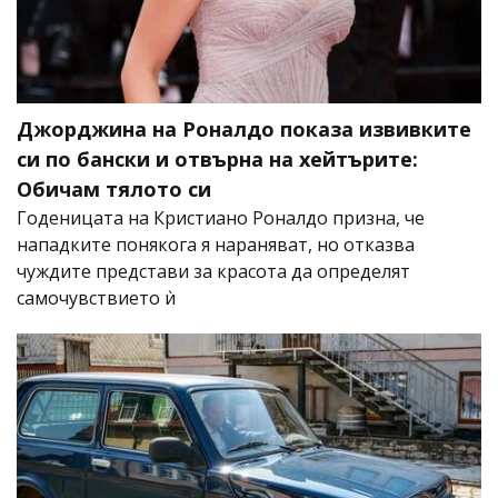
Джорджина на Роналдо показа извивките
си по бански и отвърна на хейтърите:
Обичам тялото си
Годеницата на Кристиано Роналдо призна, че
нападките понякога я нараняват, но отказва
чуждите представи за красота да определят
самочувствието ѝ