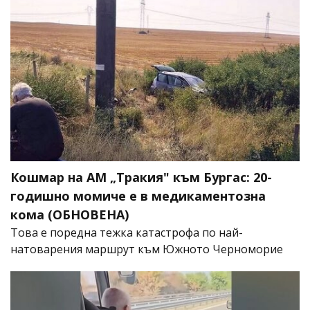
Кошмар на АМ „Тракия" към Бургас: 20-
годишно момиче е в медикаментозна
кома (ОБНОВЕНА)
Това е поредна тежка катастрофа по най-
натоварения маршрут към Южното Черноморие