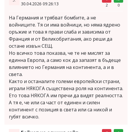
30.04.2026 09:26:13
2
0
На Германия и трябват бомбите, а не
войниците. Тя си има войници, но няма ядрено
оръжие и това я прави слаба и зависима от
Франция и от Великобритания, ако реши да
остане извън СЕЩ.
Но всичко това показва, че те не мислят за
единна Европа, а само кок да запазят в бъдеще
влиянието но Германия на континента, а и в
света.
Както и останалите големи европейски страни,
играли НЯКОГА съществена роля на континента.
Ето това НЯКОГА им пречи да видят реалността.
А тя е, че или са част от единен и силен
континент с позиция в света или са никой и
губят всичко.