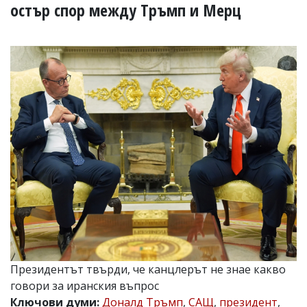
УКРАЙНА
остър спор между Тръмп и Мерц
СПОРТ
РАЗСЛЕДВАНЕ
БИЗНЕС
ЮГ
Управители:
Веселин
Василев,
email:
v.vasilev@flagman.bg
Катя
Касабова,
еmail:
k.kassabova@flagman.bg
Главен
редактор:
Иван
Президентът твърди, че канцлерът не знае какво
Колев,
говори за иранския въпрос
email:
office@flagman.bg
Ключови думи:
Доналд Тръмп
,
САЩ
,
президент
,