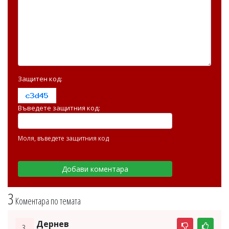
Защитен код:
Въведете защитния код:
Моля, въведете защитния код
3
Коментара по темата
Дернев
3.