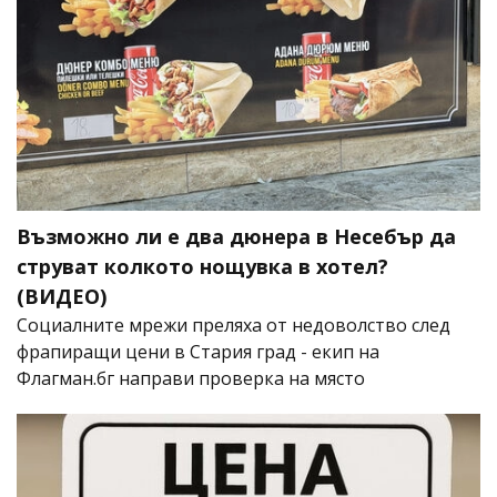
Възможно ли е два дюнера в Несебър да
струват колкото нощувка в хотел?
(ВИДЕО)
Социалните мрежи преляха от недоволство след
фрапиращи цени в Стария град - екип на
Флагман.бг направи проверка на място