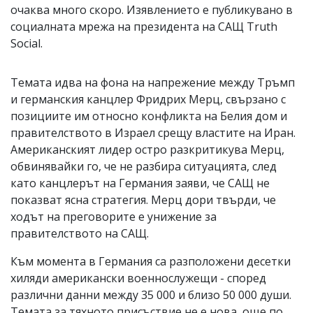
очаква много скоро. Изявлението е публикувано в
социалната мрежа на президента на САЩ Truth
Social.
Темата идва на фона на напрежение между Тръмп
и германския канцлер Фридрих Мерц, свързано с
позициите им относно конфликта на Белия дом и
правителството в Израел срещу властите на Иран.
Американският лидер остро разкритикува Мерц,
обвинявайки го, че не разбира ситуацията, след
като канцлерът на Германия заяви, че САЩ не
показват ясна стратегия. Мерц дори твърди, че
ходът на преговорите е унижение за
правителството на САЩ.
Към момента в Германия са разположени десетки
хиляди американски военнослужещи - според
различни данни между 35 000 и близо 50 000 души.
Темата за тяхното присъствие не е нова, още по