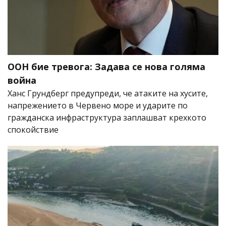
ООН бие тревога: Задава се нова голяма
война
Ханс Грундберг предупреди, че атаките на хусите,
напрежението в Червено море и ударите по
гражданска инфраструктура заплашват крехкото
спокойствие