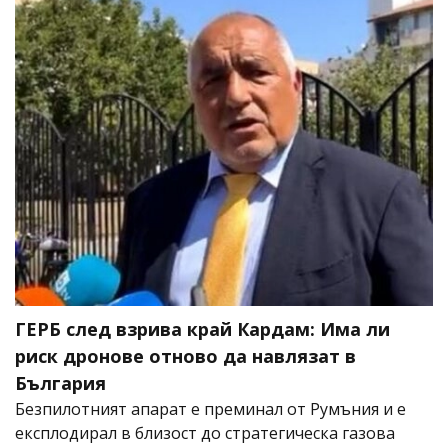
ГЕРБ след взрива край Кардам: Има ли
риск дронове отново да навлязат в
България
Безпилотният апарат е преминал от Румъния и е
експлодирал в близост до стратегическа газова