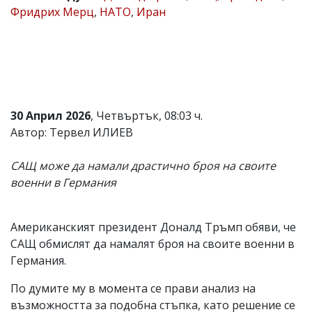
Фридрих Мерц
,
НАТО
,
Иран
Коментарите
под
статиите
се
въвеждат
от
читателите
и
30 Април 2026
, Четвъртък, 08:03 ч.
редакцията
не
Автор: Тервел ИЛИЕВ
носи
отговорност
САЩ може да намали драстично броя на своите
за
тях!
военни в Германия
Ако
откриете
обиден
Американският президент Доналд Тръмп обяви, че
за
вас
САЩ обмислят да намалят броя на своите военни в
коментар,
Германия.
моля
сигнализирайте
По думите му в момента се прави анализ на
ни!
възможността за подобна стъпка, като решение се