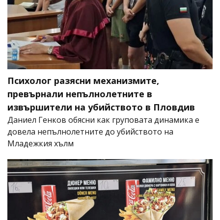
Психолог разясни механизмите,
превърнали непълнолетните в
извършители на убийството в Пловдив
Даниел Генков обясни как груповата динамика е
довела непълнолетните до убийството на
Младежкия хълм