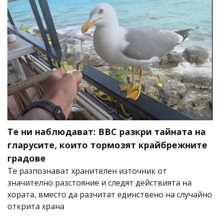
Те ни наблюдават: BBC разкри тайната на
гларусите, които тормозят крайбрежните
градове
Те разпознават хранителен източник от
значително разстояние и следят действията на
хората, вместо да разчитат единствено на случайно
открита храна