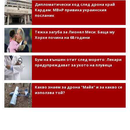
Дипломатически ход след дрона край
Кардам: МВнР привика украинския
посланик
Тежка загуба за Лионел Меси: Баща му
Хорхе почина на 68 години
Бум на външен отит след морето: Лекари
предупреждават за ухото на плувеца
Какво знаем за дрона "Майя" и за какво се
използва той?