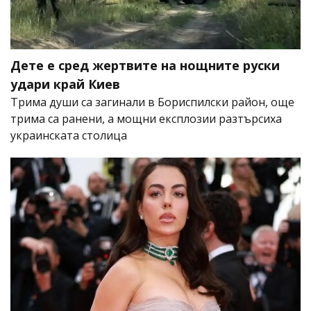
Дете е сред жертвите на нощните руски
удари край Киев
Трима души са загинали в Бориспилски район, още
трима са ранени, а мощни експлозии разтърсиха
украинската столица