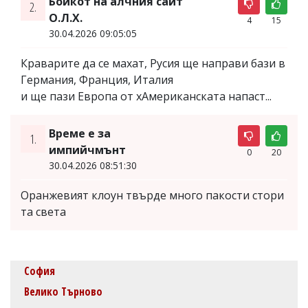
Бойкот на алчния сайт
2.
О.Л.Х.
4
15
30.04.2026 09:05:05
Краварите да се махат, Русия ще направи бази в
Германия, Франция, Италия
и ще пази Европа от хАмериканската напаст...
Време е за
1.
импийчмънт
0
20
30.04.2026 08:51:30
Оранжевият клоун твърде много пакости стори
та света
София
Велико Търново