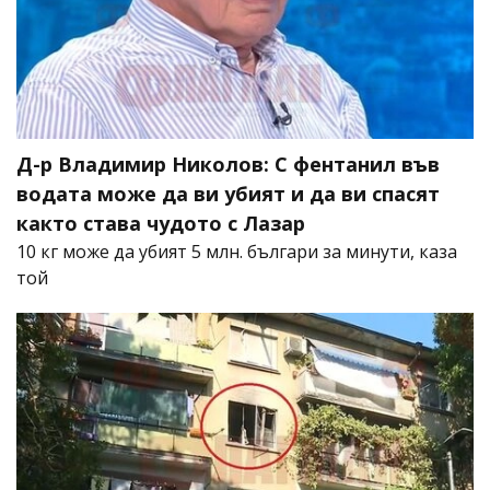
Д-р Владимир Николов: С фентанил във
водата може да ви убият и да ви спасят
както става чудото с Лазар
10 кг може да убият 5 млн. българи за минути, каза
той