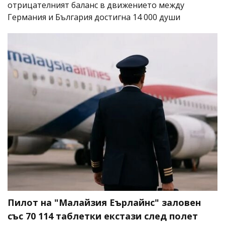
отрицателният баланс в движението между
Германия и България достигна 14 000 души
Пилот на "Малайзия Еърлайнс" заловен
със 70 114 таблетки екстази след полет