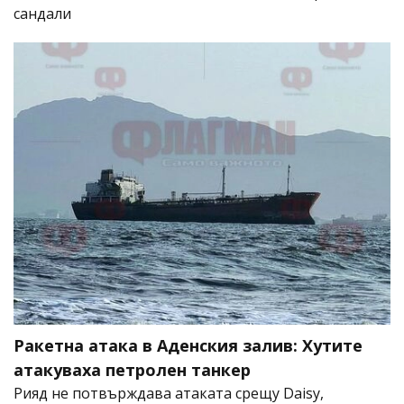
сандали
Ракетна атака в Аденския залив: Хутите
атакуваха петролен танкер
Рияд не потвърждава атаката срещу Daisy,