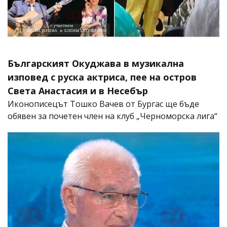
Българският Окуджава в музикална
изповед с руска актриса, пее на остров
Света Анастасия и в Несебър
Иконописецът Тошко Вачев от Бургас ще бъде
обявен за почетен член на клуб „Черноморска лига“