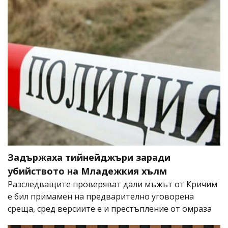
Задържаха тийнейджъри заради
убийството на Младежкия хълм
Разследващите проверяват дали мъжът от Кричим
е бил примамен на предварително уговорена
среща, сред версиите е и престъпление от омраза