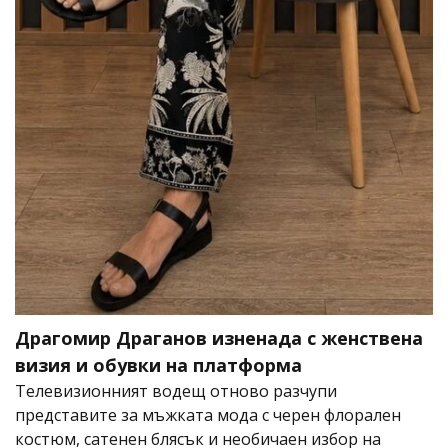
Драгомир Драганов изненада с женствена
визия и обувки на платформа
Телевизионният водещ отново разчупи
представите за мъжката мода с черен флорален
костюм, сатенен блясък и необичаен избор на