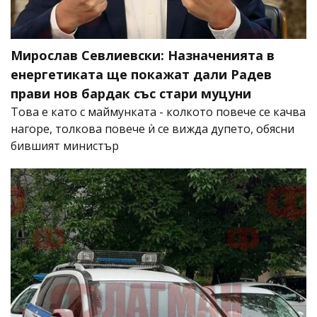
Мирослав Севлиевски: Назначенията в
енергетиката ще покажат дали Радев
прави нов бардак със стари муцуни
Това е като с маймунката - колкото повече се качва
нагоре, толкова повече ѝ се вижда дупето, обясни
бившият министър