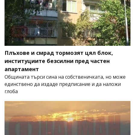
Плъхове и смрад тормозят цял блок,
институциите безсилни пред частен
апартамент
Общината търси сина на собственичката, но може
единствено да издаде предписание и да наложи
глоба