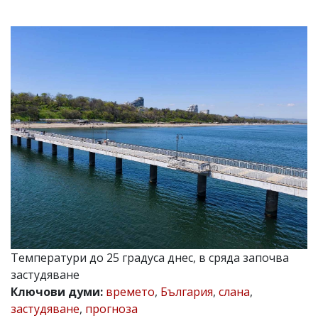
УКРАЙНА
СПОРТ
РАЗСЛЕДВАНЕ
БИЗНЕС
ЮГ
Управители:
Веселин
Василев,
email:
v.vasilev@flagman.bg
Катя
Касабова,
еmail:
k.kassabova@flagman.bg
Главен
Температури до 25 градуса днес, в сряда започва
редактор:
Иван
застудяване
Колев,
Ключови думи:
времето
,
България
,
слана
,
email:
застудяване
,
прогноза
office@flagman.bg