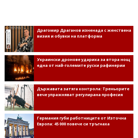
Драгомир Драганов изненада с женствена
визия и обувки на платформа
Украински дронове удариха за втора нощ
една от най-големите руски рафинерии
Държавата затяга контрола: Треньорите
вече упражняват регулирана професия
Германия губи работниците от Източна
Европа: 45 000 повече си тръгнаха