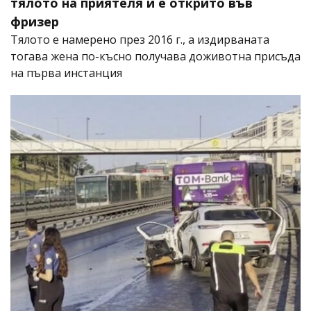
тялото на приятеля й е открито във
фризер
Тялото е намерено през 2016 г., а издирваната
тогава жена по-късно получава доживотна присъда
на първа инстанция