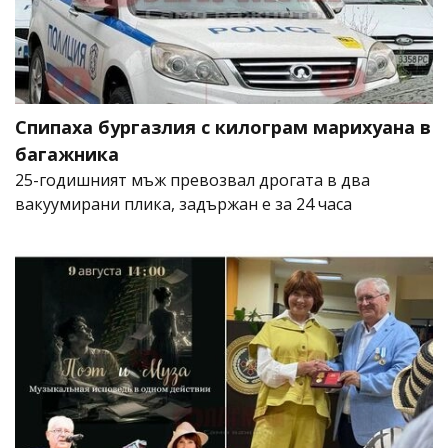
Спипаха бургазлия с килограм марихуана в
багажника
25-годишният мъж превозвал дрогата в два
вакуумирани плика, задържан е за 24 часа