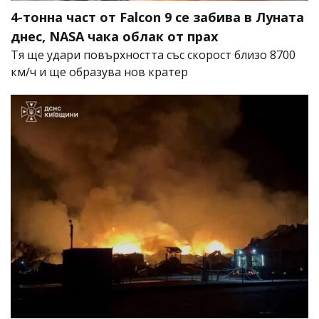
4-тонна част от Falcon 9 се забива в Луната
днес, NASA чака облак от прах
Тя ще удари повърхността със скорост близо 8700
км/ч и ще образува нов кратер