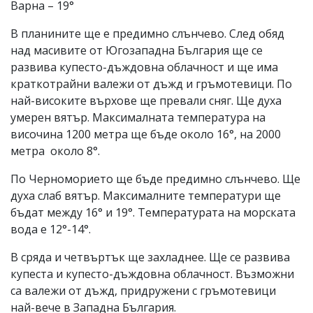
Варна – 19°
В планините ще е предимно слънчево. След обяд
над масивите от Югозападна България ще се
развива купесто-дъждовна облачност и ще има
краткотрайни валежи от дъжд и гръмотевици. По
най-високите върхове ще превали сняг. Ще духа
умерен вятър. Максималната температура на
височина 1200 метра ще бъде около 16°, на 2000
метра около 8°.
По Черноморието ще бъде предимно слънчево. Ще
духа слаб вятър. Максималните температури ще
бъдат между 16° и 19°. Температурата на морската
вода е 12°-14°.
В сряда и четвъртък ще захладнее. Ще се развива
купеста и купесто-дъждовна облачност. Възможни
са валежи от дъжд, придружени с гръмотевици
най-вече в Западна България.