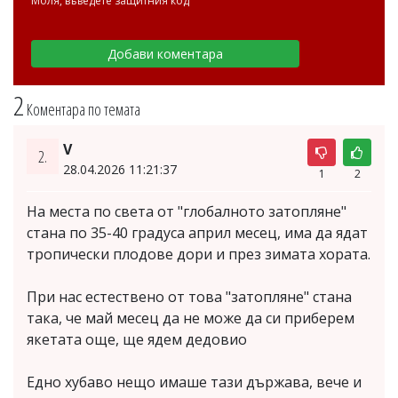
Моля, въведете защитния код
2
Коментара по темата
V
2.
28.04.2026 11:21:37
1
2
На места по света от "глобалното затопляне"
стана по 35-40 градуса април месец, има да ядат
тропически плодове дори и през зимата хората.
При нас естествено от това "затопляне" стана
така, че май месец да не може да си приберем
якетата още, ще ядем дедовио
Едно хубаво нещо имаше тази държава, вече и