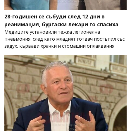
28-годишен се събуди след 12 дни в
реанимация, бургаски лекари го спасиха
Медиците установили тежка легионелна
пневмония, след като младият готвач постъпил със
задух, кървави храчки и стомашни оплаквания