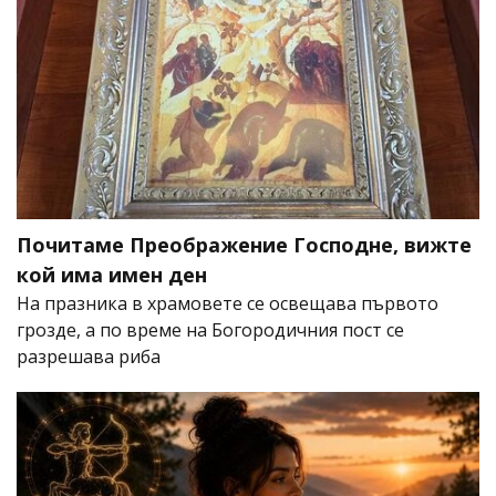
Почитаме Преображение Господне, вижте
кой има имен ден
На празника в храмовете се освещава първото
грозде, а по време на Богородичния пост се
разрешава риба