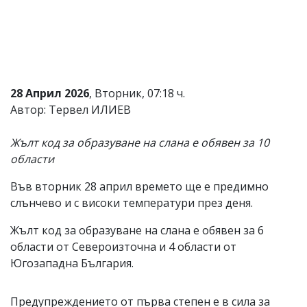
Коментарите
под
статиите
се
въвеждат
от
читателите
28 Април 2026
, Вторник, 07:18 ч.
и
Автор: Тервел ИЛИЕВ
редакцията
не
носи
Жълт код за образуване на слана е обявен за 10
отговорност
области
за
тях!
Във вторник 28 април времето ще е предимно
Ако
откриете
слънчево и с високи температури през деня.
обиден
за
Жълт код за образуване на слана е обявен за 6
вас
области от Североизточна и 4 области от
коментар,
Югозападна България.
моля
сигнализирайте
ни!
Предупреждението от първа степен е в сила за