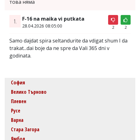
това няма
F-16 na maika vi putkata
1.
28.04.2026 08:05:00
2
2
Samo dajdat spira seltandurite da vdigat shum I da
trakat...dai boje da ne spre da Vali 365 dni v
godinata.
София
Велико Търново
Плевен
Русе
Варна
Стара Загора
Ямбол