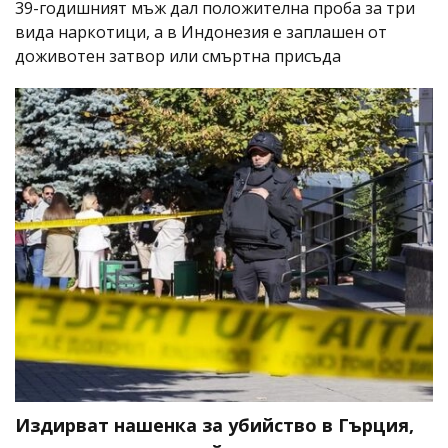
39-годишният мъж дал положителна проба за три
вида наркотици, а в Индонезия е заплашен от
доживотен затвор или смъртна присъда
Издирват нашенка за убийство в Гърция,