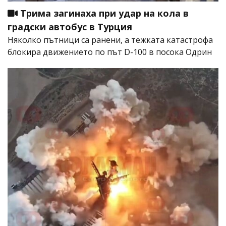
Трима загинаха при удар на кола в
градски автобус в Турция
Няколко пътници са ранени, а тежката катастрофа
блокира движението по път D-100 в посока Одрин