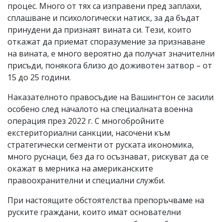
процес. Много от тях са изправени пред заплахи,
сплашване и психологически натиск, за да бъдат
принудени да признаят вината си. Тези, които
откажат да приемат споразумение за признаване
на вината, е много вероятно да получат значителни
присъди, понякога близо до доживотен затвор – от
15 до 25 години.
Наказателното правосъдие на Вашингтон се засили
особено след началото на специалната военна
операция през 2022 г. С многобройните
екстериториални санкции, насочени към
стратегически сегменти от руската икономика,
много руснаци, без да го осъзнават, рискуват да се
окажат в мерника на американските
правоохранителни и специални служби.
При настоящите обстоятелства препоръчваме на
руските граждани, които имат основателни