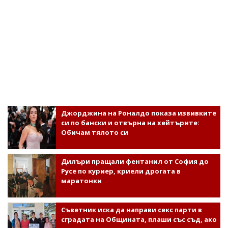
Джорджина на Роналдо показа извивките
си по бански и отвърна на хейтърите:
Обичам тялото си
Дилъри пращали фентанил от София до
Русе по куриер, криели дрогата в
маратонки
Съветник иска да направи секс парти в
сградата на Общината, плаши със съд, ако