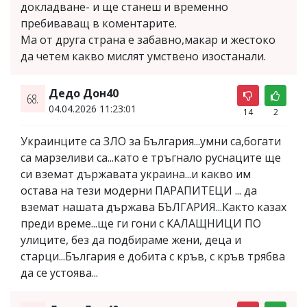
докладване- и ще станеш и временно
пребиваващ в коментарите.
Ма от друга страна е забавно,макар и жестоко
да четем какво мислят умствено изостанали.
Дедо Дон40
68.
04.04.2026 11:23:01
14
2
Украинците са ЗЛО за България...умни са,богати
са марзеливи са...като е тръгнало руснаците ще
си вземат държавата украина...и какво им
остава на тези модерни ПАРАПИТЕЦИ ... да
вземат нашата държава БЪЛГАРИЯ...Както казах
преди време...ще ги гони с КАЛАЩНИЦИ ПО
улиците, без да подбираме жени, деца и
старци...България е добита с кръв, с кръв трябва
да се устоява...