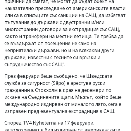
причини да смятат, че могат да бъдат обект на
наказателно преследване от американските власти
или са в списъците със санкции на САЩ, да избягват
пътувания до държави с двустранни и/или
многостранни договори за екстрадиция със САЩ,
както и трансфери на местни летища. Те трябва да
се въздържат от посещение не само на
неприятелски държави, но и на всякакви други
държави, известни с тесните си връзки и
сътрудничество със САЩ".
През февруари беше съобщено, че Шведската
служба за сигурност (Säpo) е арестува руски
гражданин в Стокхолм в края на декември по
искане на Съединените щати. Мъжът, който беше
международно издирван от миналото лято, сега е
изправен пред евентуална екстрадиция в САЩ.
Според TV4 Nyheterna на 17 февруари,
заподозреният е бил издирван от американските