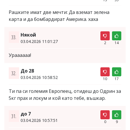
Рашките имат две мечти: Да вземат зелена
карта и да бомбардират Америка. хаха
Някой
33.
03.04.2026 11:01:27
2
14
Ураааааа!
До 28
32.
03.04.2026 10:58:52
10
17
Ти па си големия Европеец, отидеш до Одрин за
5кг прах и локум и кой като тебе, въшкар.
до 7
31.
03.04.2026 10:57:51
0
9