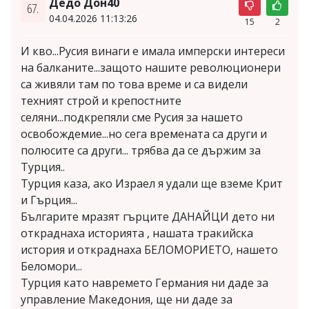
Дедо Дон40
67.
04.04.2026 11:13:26
15
2
И кво...Русия винаги е имала имперски интереси
на балканите...защото нашите революционери
са живяли там по това време и са видели
техният строй и крепостните
селяни...подкрепяли сме Русия за нашето
освобождемие...но сега времената са други и
полюсите са други... трябва да се държим за
Турция..
Турция каза, ако Израел я удали ще вземе Крит
и Гърция...
Българите мразят гърците ДАНАЙЦИ дето ни
откраднаха историята , нашата тракийска
история и откраднаха БЕЛОМОРИЕТО, нашето
Беломори...
Турция като навремето Германия ни даде за
управление Македония, ще ни даде за