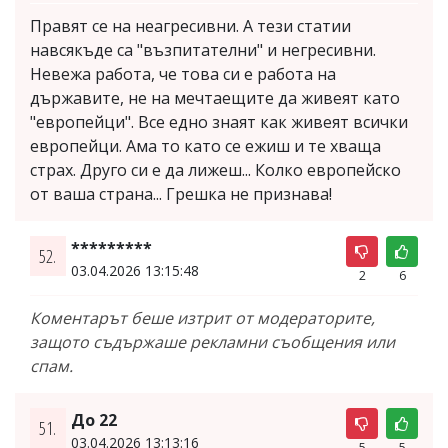
Правят се на неагресивни. А тези статии
навсякъде са "възпитателни" и негресивни.
Невежа работа, че това си е работа на
държавите, не на мечтаещите да живеят като
"европейци". Все едно знаят как живеят всички
европейци. Ама то като се ежиш и те хваща
страх. Друго си е да лижеш... Колко европейско
от ваша страна... Грешка не признава!
*********
52.
03.04.2026 13:15:48
2
6
Коментарът беше изтрит от модераторите,
защото съдържаше рекламни съобщения или
спам.
До 22
51.
03.04.2026 13:13:16
5
5