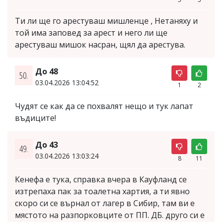
Ти ли ще го арестуваш мишленце , Нетаняху и
той има заповед за арест и него ли ще
арестуваш мишок насран, щял да арестува.
До 48
50.
03.04.2026 13:04:52
1
2
Чудят се как да се похвалят нещо и тук лапат
въдиците!
До 43
49.
03.04.2026 13:03:24
8
11
Кенефа е тука, справка вчера в Кауфланд се
изтрепаха пак за тоалетна хартия, а ти явно
скоро си се върнал от лагер в Сибир, там ви е
мястото на разпорковците от ПП. ДБ. друго си е