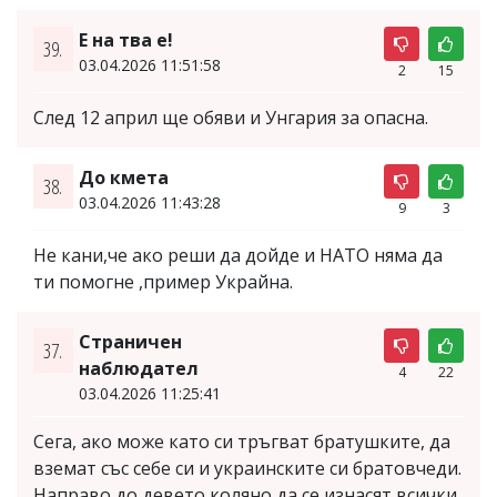
Е на тва е!
39.
03.04.2026 11:51:58
2
15
След 12 април ще обяви и Унгария за опасна.
До кмета
38.
03.04.2026 11:43:28
9
3
Не кани,че ако реши да дойде и НАТО няма да
ти помогне ,пример Украйна.
Страничен
37.
наблюдател
4
22
03.04.2026 11:25:41
Сега, ако може като си тръгват братушките, да
вземат със себе си и украинските си братовчеди.
Направо до девето коляно да се изнасят всички,