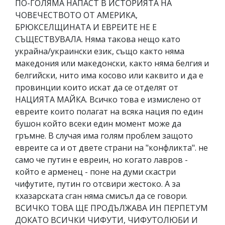
ПО-ГОЛЯМА НАПАСТ В ИСТОРИЯТА НА
ЧОВЕЧЕСТВОТО ОТ АМЕРИКА,
БРЮКСЕЛЩИНАТА И ЕВРЕИТЕ НЕ Е
СЪЩЕСТВУВАЛА. Няма такова нещо като
украйна/украински език, също както няма
македония или македонски, както няма белгия и
белгийски, нито има косово или каквито и да е
провинции които искат да се отделят от
НАЦИЯТА МАЙКА. Всичко това е измислено от
евреите които полагат на всяка нация по един
бушон който всеки един момент може да
гръмне. В случая има голям проблем защото
евреите са и от двете страни на "конфликта". не
само че путин е евреин, но когато лавров -
който е арменец - поне на думи скастри
чифутите, путин го отсвири жестоко. А за
кхазарската сган няма смисъл да се говори.
ВСИЧКО ТОВА ЩЕ ПРОДЪЛЖАВА ИН ПЕРПЕТУМ
ДОКАТО ВСИЧКИ ЧИФУТИ, ЧИФУТОЛЮБИ И