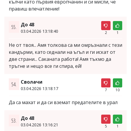
кълчи като първия европчанин и си мисли, че
правиш впечатление!
До 48
55.
03.04.2026 13:18:40
2
1
Не от твоя... Амя толкова са ми омръзнали с тези
кандърми, като седнали на ъгъл и ги искат от
две страни... Саканата работа! Амя тъкмо да
тръгне и нещо все ги спира, ей!
Сволачи
54.
03.04.2026 13:18:17
7
10
Да са махат и да си вземат предателите в урал
До 48
53.
03.04.2026 13:16:21
5
1