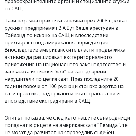
правоохранителните органи и специалните служби
на САЩ.
Тази порочна практика започна през 2008 г., когато
руският предприемач В.А.Бут беше арестуван в
Тайланд по искане на САЩ и впоследствие
прехвърлен под американска юрисдикция.
Впоследствие американските власти продължиха
активно да разширяват екстериториалното
приложение на националното законодателство и
започнаха истински "лов“ на заподозрени
нарушители по целия свят. През последните 20
години повече от 100 руснаци станаха жертва на
тази практика, задържани извън страната ни и
впоследствие екстрадирани в САЩ.
Опитът показва, че след като нашите сънародници
попаднат в ръцете на американската "Темида", те
не могат да разчитат на справедлив съдебен