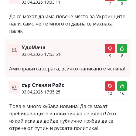
03.04.2026 18:33:11
7
8
Да се махат да има повече място за Украинците
нали, само че те много отдавна се махнаха
паляк.
УдоМача
63.
03.04.2026 17:53:51
9
8
Ами прави са хората, всичко написано е истина!
сър Стенли Ройс
62.
03.04.2026 17:35:25
12
16
Това е много хубава новина! Да се махат
пребиваващите и нови хич да не идват! Ако
някой иска да дойде публично трябва да се
отрече от путин и руската политика!