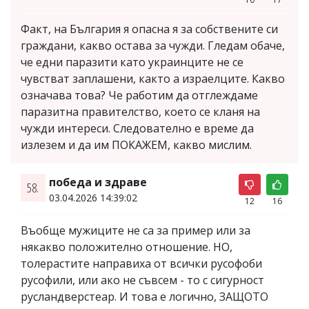
Факт, на България я опасна я за собствените си
граждани, какво остава за чужди. Гледам обаче,
че едни паразити като украинците не се
чувстват заплашени, както а израелците. Какво
означава това? Че работим да отглеждаме
паразитна правителство, което се кланя на
чужди интереси. Следователно е време да
излезем и да им ПОКАЖЕМ, какво мислим.
победа и здраве
58.
03.04.2026 14:39:02
12
16
Въобще мужиците не са за пример или за
някакво положително отношение. НО,
толерастите направиха от всички русофоби
русофили, или ако не съвсем - то с сигурност
русландверстеар. И това е логично, ЗАЩОТО