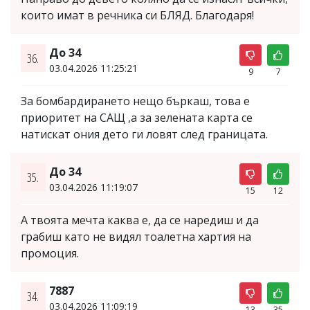
които имат в речника си БЛЯД. Благодаря!
До 34
36.
03.04.2026 11:25:21
9
7
За бомбардирането нещо бъркаш, това е
приоритет на САЩ ,а за зелената карта се
натискат ония дето ги ловят след границата.
До 34
35.
03.04.2026 11:19:07
15
12
А твоята мечта каква е, да се наредиш и да
грабиш като не видял тоалетна хартия на
промоция.
7887
34.
03.04.2026 11:09:19
13
35