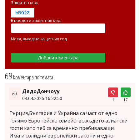
Защитен код:
Въведете защитния код:
Моля, въведете защитния код
69
Коментара по темата
ДядоДончоуу
69.
04.04.2026 16:32:50
1
17
Гърция,България и Украйна са част от едно
голямо Европейско семейство,където азиатски
гости като теб са временно пребиваващи.
Има и солидни европейски закони и едно