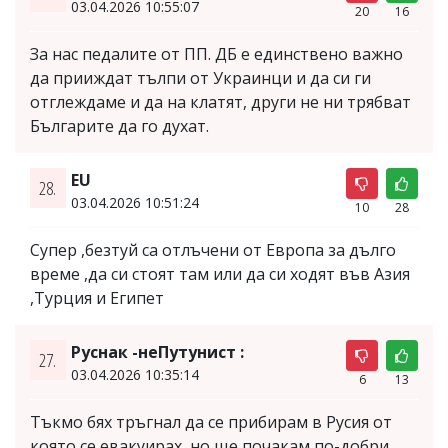
03.04.2026 10:55:07
20
16
За нас педалите от ПП. ДБ е единствено важно
да прииждат тълпи от Украинци и да си ги
отглеждаме и да на клатят, други не ни трябват
Българите да го духат.
EU
28.
03.04.2026 10:51:24
10
28
Супер ,безтуй са отлъчени от Европа за дълго
време ,да си стоят там или да си ходят във Азия
,Турция и Египет
Руснак -неПутунист :
27.
03.04.2026 10:35:14
6
13
Тъкмо бях тръгнал да се прибирам в Русия от
която се евакуирах ,но ще почакам по-добри