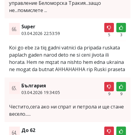
управление Беломорска Тракия...защо
не...помислете ...
Super
66.
03.04.2026 22:53:59
5
3
Koi go ebe za tiq gadni vatnici da pripada ruskata
paplach gaden narod deto ne si ceni jivota ili
horata. Hem ne mqzat na nishto hem edna ukraina
ne mogat da butnat AHHAHAHHA rip Ruski praseta
България
65.
03.04.2026 19:34:05
9
9
Честито,сега ако ни спрат и петрола и ще стане
весело......
До 62
64.