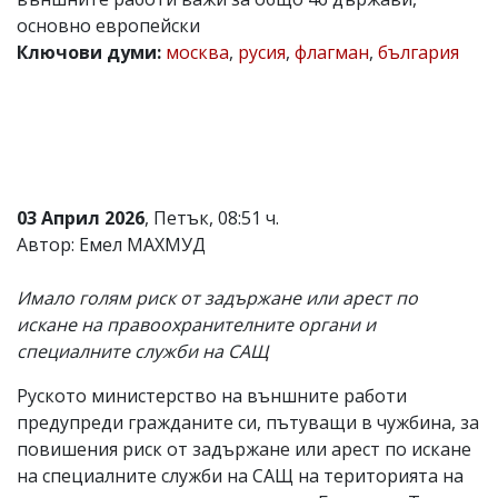
основно европейски
Коментарите
под
Ключови думи:
москва
,
русия
,
флагман
,
българия
статиите
се
въвеждат
от
читателите
и
редакцията
не
03 Април 2026
, Петък, 08:51 ч.
носи
Автор: Емел МАХМУД
отговорност
за
тях!
Имало голям риск от задържане или арест по
Ако
искане на правоохранителните органи и
откриете
обиден
специалните служби на САЩ
за
вас
Руското министерство на външните работи
коментар,
предупреди гражданите си, пътуващи в чужбина, за
моля
сигнализирайте
повишения риск от задържане или арест по искане
ни!
на специалните служби на САЩ на територията на