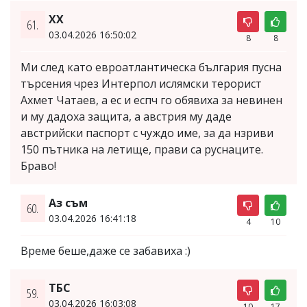
ХХ
61.
03.04.2026 16:50:02
8
8
Ми след като евроатлантическа българия пусна
търсения чрез Интерпол ислямски терорист
Ахмет Чатаев, а ес и еспч го обявиха за невинен
и му дадоха защита, а австрия му даде
австрийски паспорт с чуждо име, за да нзриви
150 пътника на летище, прави са руснаците.
Браво!
Aз съм
60.
03.04.2026 16:41:18
4
10
Време беше,даже се забавиха :)
ТБС
59.
03.04.2026 16:03:08
10
17