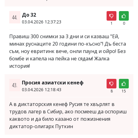
До 32
44.
03.04.2026 12:37:23
1
0
Правиш 300 снимки за 3 дни и си казваш "Ей,
минах руснаците 20 години по-късно"! Дъ беста
съм, ноу евритинк вече, онли паунд и ойро! Без
бомбе и капела на пейка не сядам! Жалка
история!
Просия азиатски кенеф
43.
03.04.2026 12:18:43
8
15
А в диктаторския кенеф Русия те хвърлят в
трудов лагер в Сибир, ако посмееш да оспориш
каквото и да било казано от пожизнения
диктатор-олигарх Путкин