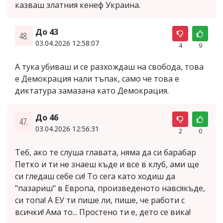
казваш златния кенеф Украина.
До 43
48.
03.04.2026 12:58:07
4
9
А тука убиваш и се разхождаш на свобода, това
е Демокрация нали тъпак, само че това е
диктатура замазана като Демокрация.
До 46
47.
03.04.2026 12:56:31
2
0
Теб, ако те слуша главата, няма да си барабар
Петко и ти не знаеш къде и все в клуб, ами ще
си гледаш себе си! То сега като ходиш да
"пазариш" в Европа, произведеното навсякъде,
си топа! А ЕУ ти пише ли, пише, че работи с
всички! Ама то... Простено ти е, дето се вика!