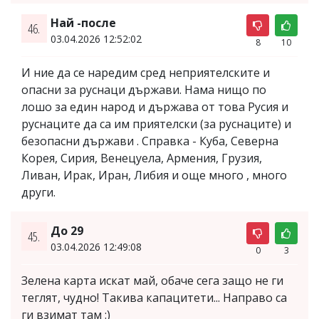
Най -после
46.
03.04.2026 12:52:02
8
10
И ние да се наредим сред неприятелските и
опасни за руснаци държави. Нама нищо по
лошо за един народ и държава от това Русия и
руснаците да са им приятелски (за руснаците) и
безопасни държави . Справка - Куба, Северна
Корея, Сирия, Венецуела, Армения, Грузия,
Ливан, Ирак, Иран, Либия и още много , много
други.
До 29
45.
03.04.2026 12:49:08
0
3
Зелена карта искат май, обаче сега защо не ги
теглят, чудно! Такива капацитети... Направо са
ги взимат там :)