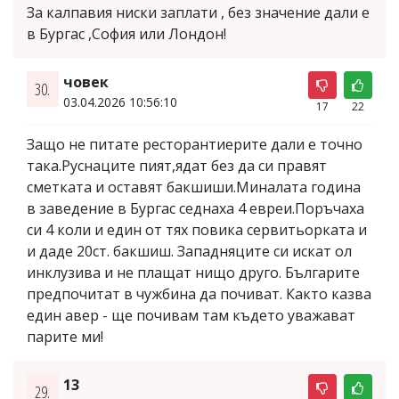
За калпавия ниски заплати , без значение дали е
в Бургас ,София или Лондон!
човек
30.
03.04.2026 10:56:10
17
22
Защо не питате ресторантиерите дали е точно
така.Руснаците пият,ядат без да си правят
сметката и оставят бакшиши.Миналата година
в заведение в Бургас седнаха 4 евреи.Поръчаха
си 4 коли и един от тях повика сервитьорката и
и даде 20ст. бакшиш. Западняците си искат ол
инклузива и не плащат нищо друго. Българите
предпочитат в чужбина да почиват. Както казва
един авер - ще почивам там където уважават
парите ми!
13
29.