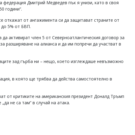
та федерация Дмитрий Медведев пък я унизи, като в своя
50 години“.
е откажат от ангажимента си да защитават страните от
 до 5% от БВП.
 да активират член 5 от Северноатлантическия договор за
 за разширяване на алианса и да им попречи да участват в
наците зад гърба ни – нещо, което изглеждаше невъзможно
уация, в която ще трябва да действа самостоятелно в
ват от критиките на американския президент Доналд Тръмп
да не са там“ в случай на атака.