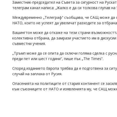
Заместник-председател на Съвета за сигурност на Руска
телеграм канал написа: „Жалко е да си толкова глупав на 
Междувременно „Телеграф“ съобщава, че САЩ може да с
НАТО, които не успеят да увеличат разходите за отбрана
Вашингтон може да откаже на тези страни възможността
колективна отбрана, да замрази участието им в дискусии
съвместни учения.
„Тръмп може да се опита да сключи голяма сделка с рус
преди пет или шест години“, пише пък „Тhe Times“.
Според изданието Европа трябва да е подготвена за сит
случай на заплаха от Русия.
Опасенията на политиците от стария континент се засил
към съюзниците от НАТО и изявленията му, че САЩ може „