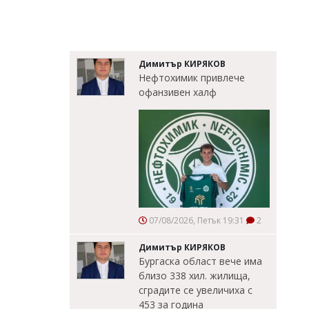
Димитър КИРЯКОВ
Нефтохимик привлече
офанзивен халф
07/08/2026, Петък 19:31
2
Димитър КИРЯКОВ
Бургаска област вече има
близо 338 хил. жилища,
сградите се увеличиха с
453 за година