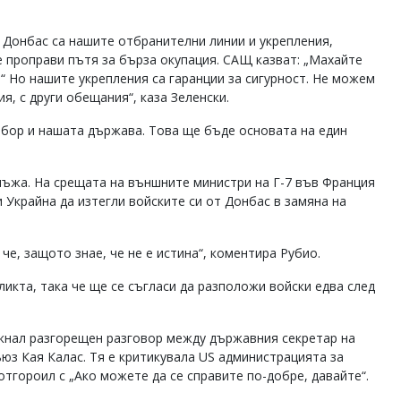
 Донбас са нашите отбранителни линии и укрепления,
е проправи пътя за бърза окупация. САЩ казват: „Махайте
.“ Но нашите укрепления са гаранции за сигурност. Не можем
я, с други обещания“, каза Зеленски.
збор и нашата държава. Това ще бъде основата на един
лъжа. На срещата на външните министри на Г-7 във Франция
Украйна да изтегли войските си от Донбас в замяна на
 че, защото знае, че не е истина“, коментира Рубио.
икта, така че ще се съгласи да разположи войски едва след
никнал разгорещен разговор между държавния секретар на
з Кая Калас. Тя е критикувала US администрацията за
тгороил с „Ако можете да се справите по-добре, давайте“.