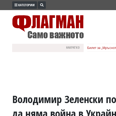
КАТЕГОРИИ
ПРОМО
ЗОНА
ИЗБОРИ
2026
ПРАКТИЧНО
НАКРАТКО
Билет за „Мръснот
КУЛТУРА
ЗДРАВЕ
ПОЛИТИКА
ОБЩИНИ
ОБЩЕСТВО
ЛАЙФСТАЙЛ
Володимир Зеленски по
ВОЙНАТА
да няма война в Украй
В