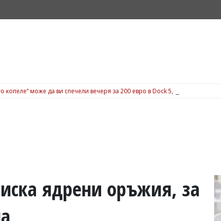
о копеле“ може да ви спечели вечеря за 200 евро в Dock 5, вижте подробн
иска ядрени оръжия, за
на