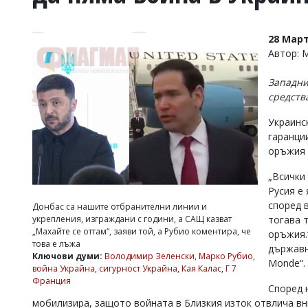
УКРАЙНА
СПОРТ
28 Март
РАЗСЛЕДВАНЕ
Автор:
БИЗНЕС
Западни
ЮГ
средства
Украинс
Управители:
гаранци
Веселин
Василев,
оръжия 
email:
v.vasilev@flagman.bg
„Всички
Катя
Русия е 
Касабова,
според 
Донбас са нашите отбранителни линии и
еmail:
k.kassabova@flagman.bg
укрепления, изграждани с години, а САЩ казват
тогава т
„Махайте се оттам“, заяви той, а Рубио коментира, че
оръжия.
Главен
това е лъжа
държавн
редактор:
Ключови думи:
Володимир Зеленски
,
Марко Рубио
,
Иван
Monde“.
война Украйна
,
сигурност Украйна
,
Кая Калас
,
Г 7
Колев,
Франция
email:
Според н
office@flagman.bg
мобилизира, защото войната в Близкия изток отвлича в