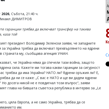
А
 2026
, Събота, 21:40 ч.
 Михаил ДИМИТРОВ
те гаранции трябва да включват трансфер на такива
, каза той
К
кият президент Володимир Зеленски заяви, че западните
и за Украйна трябва да включват прехвърлянето на ядрени
в страната му, съобщава агенция УНiАН.
С
 казват, че Украйна няма да спечели тази война, защото
ядрена сила. Кажете ми тогава какви гаранции за сигурност
вас трябва да има Украйна? НАТО ли? Ядрени оръжия ли? Е,
рябва да ни се каже: „С вас е НАТО и ще ви дадем ядрени
“ Но досега никой не е повдигнал този въпрос“, заяви
ият глава на бившата съветска република в интервю за „Le
его, цяла Европа, а не само Украйна, трябва да се
ниманието им.