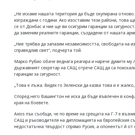
Коментарите
под
„Не искаме нашата територия да бъде окупирана отново.
статиите
изграждани с години. Ако изоставим тези райони, това щ
се
се от Донбас и ние ще ви осигурим гаранции за сигурност
въвеждат
да заменим реалните гаранции, създадени от нашата арми
от
читателите
„Ние трябва да запазим независимостта, свободата на и
и
редакцията
справедлив свят“, подчерта той.
не
носи
Марко Рубио обаче веднага реагира и нарече думите му 
отговорност
държавният секретар на САЩ отрече САЩ да са поискали 
за
гаранции за сигурност.
тях!
Ако
„Това е лъжа. Видях го Зеленски да казва това и е жалко,
откриете
обиден
Според него Вашингтон не иска да бъде въвлечен в конфл
за
края на боевете.
вас
коментар,
Axios пък съобщи, че по време на срещата на Г-7 е въз
моля
САЩ и ръководителя на дипломацията на Европейския съю
сигнализирайте
ни!
недостатъчна твърдост спрямо Русия, а опонентът й от о