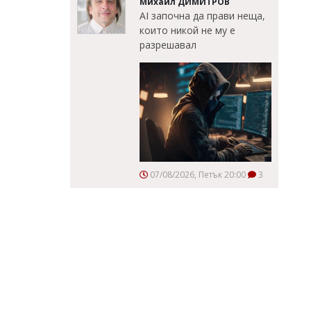
Михаил ДИМИТРОВ
AI започна да прави неща,
които никой не му е
разрешавал
07/08/2026, Петък 20:00
3