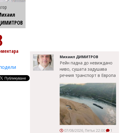
втор
Михаил
ДИМИТРОВ
8
оментара
Михаил ДИМИТРОВ
Рейн падна до невиждано
подели
ниво, сушата задушава
речния транспорт в Европа
07/08/2026, Петък 22:00
1