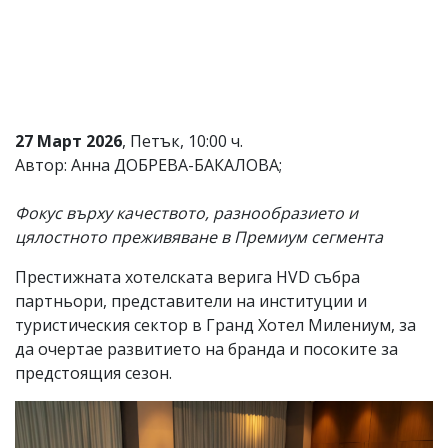
Коментарите
под
статиите
се
въвеждат
от
читателите
27 Март 2026
, Петък, 10:00 ч.
и
Автор: Анна ДОБРЕВА-БАКАЛОВА;
редакцията
не
носи
Фокус върху качеството, разнообразието и
отговорност
цялостното преживяване в Премиум сегмента
за
тях!
Ако
Престижната хотелската верига HVD събра
откриете
партньори, представители на институции и
обиден
туристическия сектор в Гранд Хотел Милениум, за
за
вас
да очертае развитието на бранда и посоките за
коментар,
предстоящия сезон.
моля
сигнализирайте
ни!