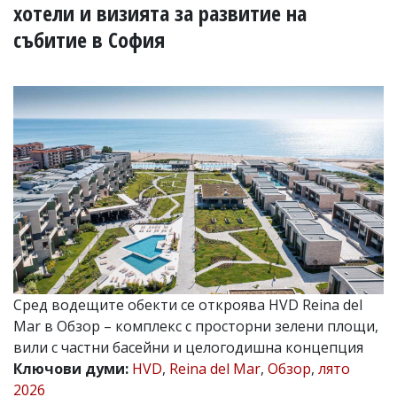
УКРАЙНА
хотели и визията за развитие на
СПОРТ
събитие в София
РАЗСЛЕДВАНЕ
БИЗНЕС
ЮГ
Управители:
Веселин
Василев,
email:
v.vasilev@flagman.bg
Катя
Касабова,
еmail:
k.kassabova@flagman.bg
Сред водещите обекти се откроява HVD Reina del
Главен
редактор:
Mar в Обзор – комплекс с просторни зелени площи,
Иван
вили с частни басейни и целогодишна концепция
Колев,
Ключови думи:
HVD
,
Reina del Mar
,
Обзор
,
лято
email:
office@flagman.bg
2026