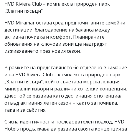
HVD Riviera Club – комплекс в природен парк
„Златни пясъци“
HVD Miramar остава сред предпочитаните семейни
дестинации, благодарение на баланса между
активна почивка и комфорт. Планираните
обновления на ключови зони ще надградят
изживяването през новия сезон.
В рамките на представянето бе отделено внимание
и на HVD Riviera Club – комплекс в природен парк
„Златни пясъци“, който съчетава морска локация,
минерални извори и различни хотелски концепции.
Днес той се развива като дестинация с потенциал
отвъд активния летен сезон – както за почивка,
така и за събития.
С ясна идентичност и последователен подход, HVD
Hotels продължава да развива своята концепция за