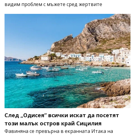
видим проблем с мъжете сред жертвите
След „Одисея“ всички искат да посетят
този малък остров край Сицилия
Фавиняна се превърна в екранната Итака на