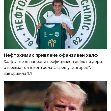
Нефтохимик привлече офанзивен халф
Халфът вече направи неофициален дебют и дори
отбеляза гол в контролата срещу „Загорец“,
завършила 1:1