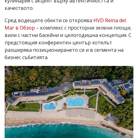
кулинария с акцент върху автентичността и
качеството.
Сред водещите обекти се откроява
HVD Reina del
Mar в Обзор
– комплекс с просторни зелени площи,
вили с частни басейни и целогодишна концепция. С
предстоящия конферентен център хотелът
разширява позиционирането си и в сегмента на
бизнес събитията.