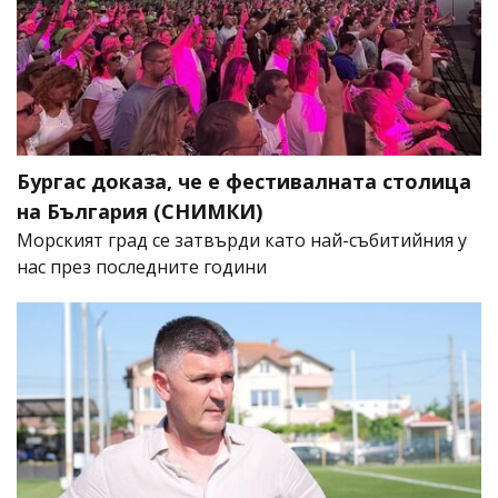
Бургас доказа, че е фестивалната столица
на България (СНИМКИ)
Морският град се затвърди като най-събитийния у
нас през последните години