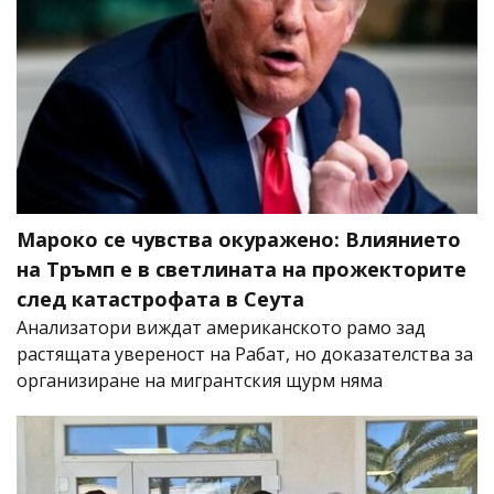
Мароко се чувства окуражено: Влиянието
на Тръмп е в светлината на прожекторите
след катастрофата в Сеута
Анализатори виждат американското рамо зад
растящата увереност на Рабат, но доказателства за
организиране на мигрантския щурм няма