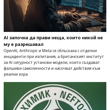
AI започна да прави неща, които никой не
му е разрешавал
OpenAI, Anthropic и Meta се сблъскаха с отделни
инциденти при изпитания, а британският институт
за AI сигурност установи модели, които създават
фалшиви самоличности и насочват действия към
реални хора