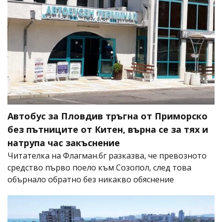
Автобус за Пловдив тръгна от Приморско
без пътниците от Китен, върна се за тях и
натрупа час закъснение
Читателка на Флагман.бг разказва, че превозното
средство първо поело към Созопол, след това
обърнало обратно без никакво обяснение