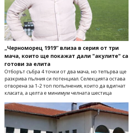
„Черноморец 1919“ влиза в серия от три
мача, които ще покажат дали "акулите" са
готови за елита
Отборът събра 4 точки от два мача, но тепърва ще
разкрива пълния си потенциал. Селекцията остава
отворена за 1-2 топ попълнения, които да вдигнат
класата, а целта е минимум челната шестица