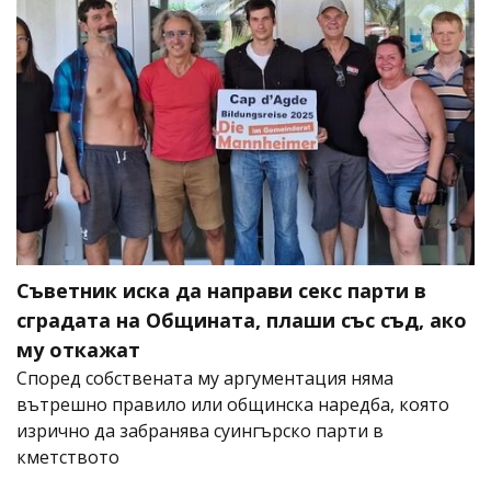
Съветник иска да направи секс парти в
сградата на Общината, плаши със съд, ако
му откажат
Според собствената му аргументация няма
вътрешно правило или общинска наредба, която
изрично да забранява суингърско парти в
кметството