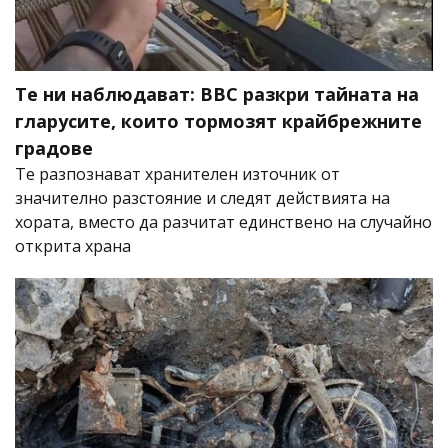
Те ни наблюдават: BBC разкри тайната на
гларусите, които тормозят крайбрежните
градове
Те разпознават хранителен източник от
значително разстояние и следят действията на
хората, вместо да разчитат единствено на случайно
открита храна