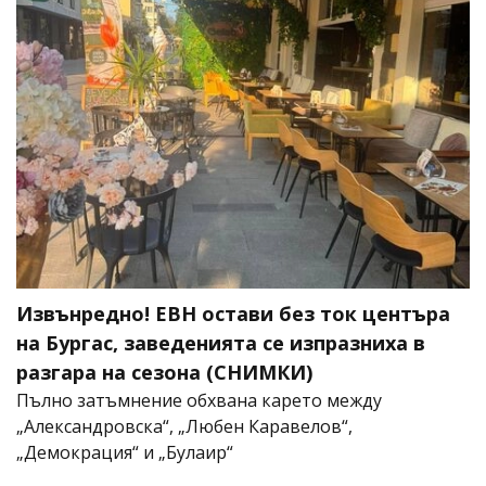
Извънредно! ЕВН остави без ток центъра
на Бургас, заведенията се изпразниха в
разгара на сезона (СНИМКИ)
Пълно затъмнение обхвана карето между
„Александровска“, „Любен Каравелов“,
„Демокрация“ и „Булаир“