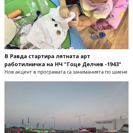
В Равда стартира лятната арт
работилничка на НЧ "Гоце Делчев -1943"
Нов акцент в програмата са заниманията по шиене