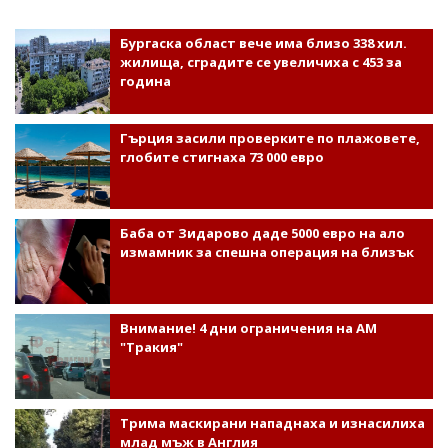
Бургаска област вече има близо 338 хил.
жилища, сградите се увеличиха с 453 за
година
Гърция засили проверките по плажовете,
глобите стигнаха 73 000 евро
Баба от Зидарово даде 5000 евро на ало
измамник за спешна операция на близък
Внимание! 4 дни ограничения на АМ
"Тракия"
Трима маскирани нападнаха и изнасилиха
млад мъж в Англия