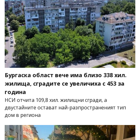
Бургаска област вече има близо 338 хил.
жилища, сградите се увеличиха с 453 за
година
НСИ отчита 109,8 хил. жилищни сгради, а
двустайните остават най-разпространеният тип
дом в региона