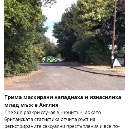
Трима маскирани нападнаха и изнасилиха
млад мъж в Англия
The Sun разкри случая в Нюнитън, докато
британската статистика отчита ръст на
регистрираните сексуални престъпления и все по-