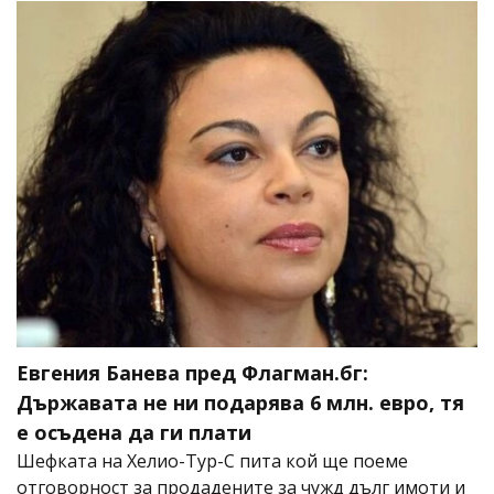
Евгения Банева пред Флагман.бг:
Държавата не ни подарява 6 млн. евро, тя
е осъдена да ги плати
Шефката на Хелио-Тур-С пита кой ще поеме
отговорност за продадените за чужд дълг имоти и