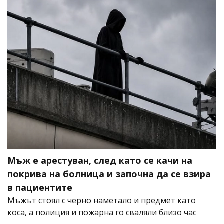
Мъж е арестуван, след като се качи на
покрива на болница и започна да се взира
в пациентите
Мъжът стоял с черно наметало и предмет като
коса, а полиция и пожарна го сваляли близо час