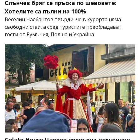
Слънчев бряг се пръска по шевовете:
Хотелите са пълни на 100%
Веселин Налбантов твърди, че в курорта няма
свободни стаи, а сред туристите преобладават
гости от Румъния, Полша и Украйна
Gelato House Царево превърна домашния