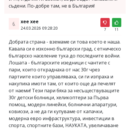
съдени. По-добре там, не в България!
хее хее
6.
24.03.2026 09:28:20
7
11
Добрата страна - вземаме си това което е наша.
Кавала си е изконно български град, с етническо
българско население тука до последните войни.
Лошата - българските изедници с чантите с
пари, които откраднаха от нас 30г чрез
партиите които управляваха, си ги изпраха и
накупиха имоти там, от които още да печелят
от наеми! Тези пари бяха за несъществуващите
30г детски болници, хеликоптери за Първа
помощ, модерн линейки, болнични апаратури,
ковиози, а не да ги купуваме от капачки,
модерна евро инфраструктура, инвестиции в
спорта, спортните бази, НАУКАТА, увеличаване