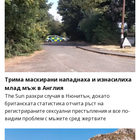
Трима маскирани нападнаха и изнасилиха
млад мъж в Англия
The Sun разкри случая в Нюнитън, докато
британската статистика отчита ръст на
регистрираните сексуални престъпления и все по-
видим проблем с мъжете сред жертвите