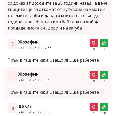
си докажат доходите за 20 години назад , а вече
гърците ще ги откажат от купуване на имоти с
големите глоби и данаци които се готвят до
година- две . Няма да има бай ганя на кой да
продаде имота си , дори и на загуба.
Жозефин
12.
24.03.2026 13:02:55
0
3
Трън в гащите,хаха,....защо ли....ще раберете
Жозефин
11.
24.03.2026 13:00:50
0
2
Трън в гащите,хаха,....защо ли....ще раберете
до 6/7
10.
24.03.2026 12:06:38
1
10