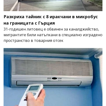
Разкриха тайник с 8 иракчани в микробус
на границата с Гърция
31-годишен литовец е обвинен за каналджийство,
мигрантите били натъпкани в специално изградено
пространство в товарния отсек