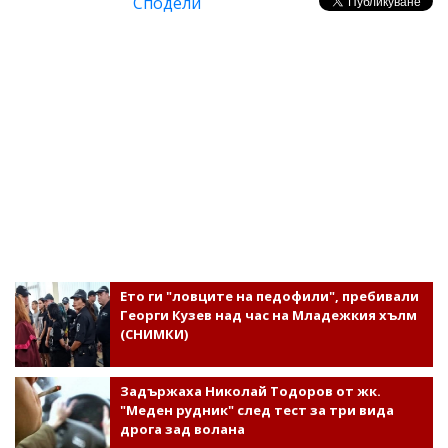
Сподели
Ето ги "ловците на педофили", пребивали
Георги Кузев над час на Младежкия хълм
(СНИМКИ)
Задържаха Николай Тодоров от жк.
"Меден рудник" след тест за три вида
дрога зад волана