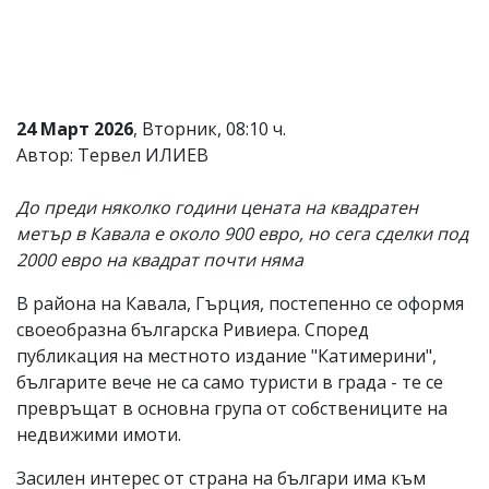
Коментарите
под
статиите
се
въвеждат
от
24 Март 2026
, Вторник, 08:10 ч.
читателите
Автор: Тервел ИЛИЕВ
и
редакцията
не
До преди няколко години цената на квадратен
носи
метър в Кавала е около 900 евро, но сега сделки под
отговорност
2000 евро на квадрат почти няма
за
тях!
Ако
В района на Кавала, Гърция, постепенно се оформя
откриете
своеобразна българска Ривиера. Според
обиден
публикация на местното издание "Катимерини",
за
вас
българите вече не са само туристи в града - те се
коментар,
превръщат в основна група от собствениците на
моля
недвижими имоти.
сигнализирайте
ни!
Засилен интерес от страна на българи има към