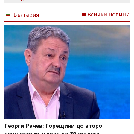
Всички новини
България
Георги Рачев: Горещини до второ
пришествие, идват до 39 градуса