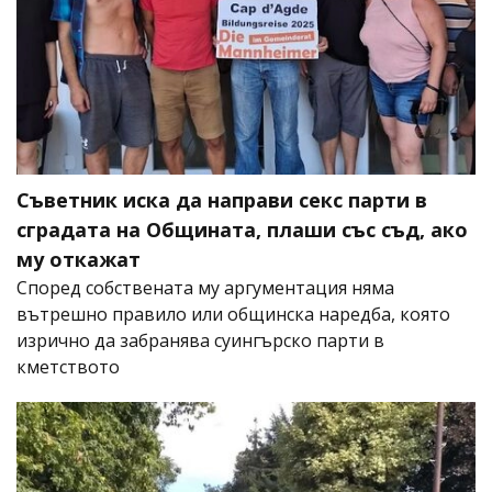
Съветник иска да направи секс парти в
сградата на Общината, плаши със съд, ако
му откажат
Според собствената му аргументация няма
вътрешно правило или общинска наредба, която
изрично да забранява суингърско парти в
кметството