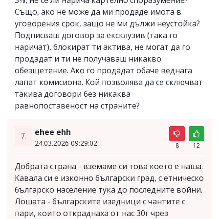
Също, ако не може да ми продаде имота в
уговорения срок, защо не ми дължи неустойка?
Подписваш договор за ексклузив (така го
наричат), блокират ти актива, не могат да го
продадат и ти не получаваш никакво
обезщетение. Ако го продадат обаче веднага
лапат комисиона. Кой позволява да се сключват
такива договори без никаква
равнопоставеност на страните?
ehee ehh
7.
24.03.2026 09:29:02
8
12
Добрата страна - вземаме си това което е наша.
Кавала си е изконно български град, с етническо
българско население тука до последните войни.
Лошата - българските изедници с чантите с
пари, които откраднаха от нас 30г чрез