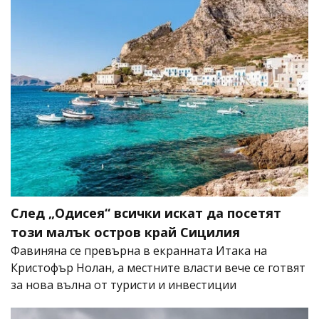
След „Одисея“ всички искат да посетят
този малък остров край Сицилия
Фавиняна се превърна в екранната Итака на
Кристофър Нолан, а местните власти вече се готвят
за нова вълна от туристи и инвестиции