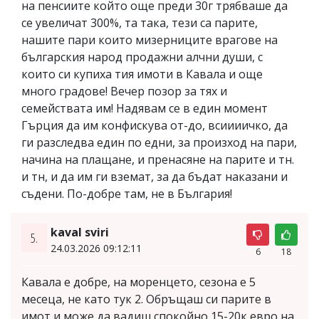
на пенсиите който още преди 30г трябваше да
се увеличат 300%, та така, тези са парите,
нашите пари които мизерниците врагове на
българския народ продажни алчни души, с
които си купиха тия имоти в Кавала и още
много градове! Вечер позор за тях и
семействата им! Надявам се в един момент
Гърция да им конфискува от-до, всиииичко, да
ги разследва един по едни, за произход на пари,
начина на плащане, и пренасяне на парите и тн.
и тн, и да им ги вземат, за да бъдат наказани и
съдени. По-добре там, не в България!
kaval sviri
5.
24.03.2026 09:12:11
6
18
Кавала е добре, на моренцето, сезона е 5
месеца, не като тук 2. Обръщаш си парите в
имот и може да вадиш спокойно 15-20к евро на