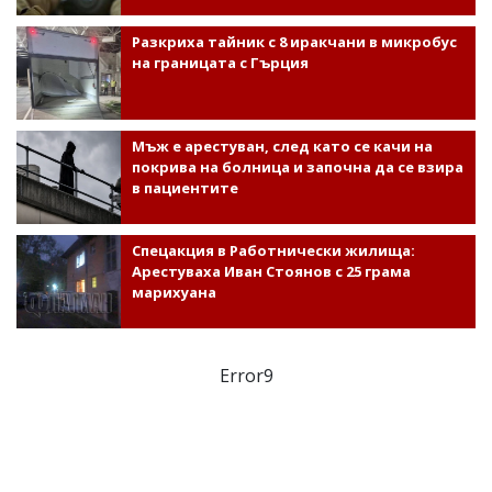
Разкриха тайник с 8 иракчани в микробус
на границата с Гърция
Мъж е арестуван, след като се качи на
покрива на болница и започна да се взира
в пациентите
Спецакция в Работнически жилища:
Арестуваха Иван Стоянов с 25 грама
марихуана
Error9