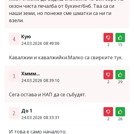
сезон чиста печалба от букинг/бнб. Тва са си
наши земи, но понеже сме шматки са ни ги
взели.
Кую
4.
24.03.2026 08:49:06
2
15
Кавалжии и кавалжийки.Малко са свирките тук.
Хммм...
3.
24.03.2026 08:39:10
2
29
Сега остава и НАП да се събудят.
До 1
2.
24.03.2026 08:33:31
2
28
И това е само началото.