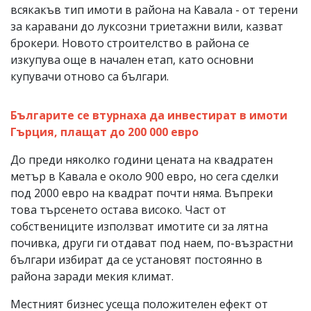
всякакъв тип имоти в района на Кавала - от терени
за каравани до луксозни триетажни вили, казват
брокери. Новото строителство в района се
изкупува още в начален етап, като основни
купувачи отново са българи.
Българите се втурнаха да инвестират в имоти
Гърция, плащат до 200 000 евро
До преди няколко години цената на квадратен
метър в Кавала е около 900 евро, но сега сделки
под 2000 евро на квадрат почти няма. Въпреки
това търсенето остава високо. Част от
собствениците използват имотите си за лятна
почивка, други ги отдават под наем, по-възрастни
българи избират да се установят постоянно в
района заради мекия климат.
Местният бизнес усеща положителен ефект от