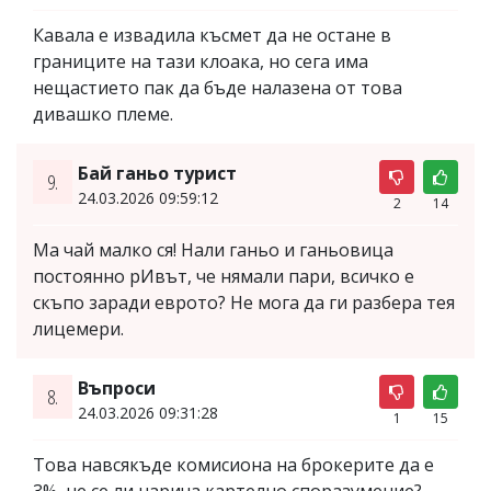
Кавала е извадила късмет да не остане в
границите на тази клоака, но сега има
нещастието пак да бъде налазена от това
дивашко племе.
Бай ганьо турист
9.
24.03.2026 09:59:12
2
14
Ма чай малко ся! Нали ганьо и ганьовица
постоянно рИвът, че нямали пари, всичко е
скъпо заради еврото? Не мога да ги разбера тея
лицемери.
Въпроси
8.
24.03.2026 09:31:28
1
15
Това навсякъде комисиона на брокерите да е
3%, не се ли нарича картелно споразумение?