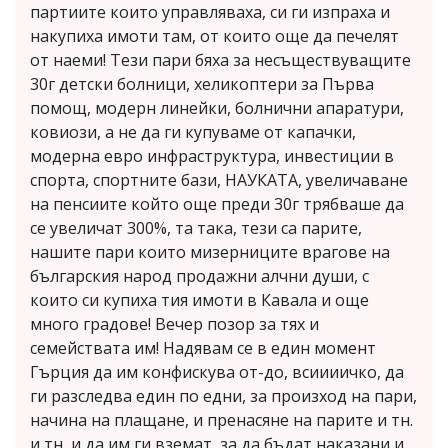
партиите които управляваха, си ги изпраха и
накупиха имоти там, от които още да печелят
от наеми! Тези пари бяха за несъществуващите
30г детски болници, хеликоптери за Първа
помощ, модерн линейки, болнични апаратури,
ковиози, а не да ги купуваме от капачки,
модерна евро инфраструктура, инвестиции в
спорта, спортните бази, НАУКАТА, увеличаване
на пенсиите който още преди 30г трябваше да
се увеличат 300%, та така, тези са парите,
нашите пари които мизерниците врагове на
българския народ продажни алчни души, с
които си купиха тия имоти в Кавала и още
много градове! Вечер позор за тях и
семействата им! Надявам се в един момент
Гърция да им конфискува от-до, всиииичко, да
ги разследва един по едни, за произход на пари,
начина на плащане, и пренасяне на парите и тн.
и тн, и да им ги вземат, за да бъдат наказани и