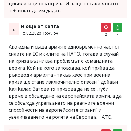
цивилизационна криза. И защото такива като
теб искат да им дадат.
И още от Каята
2.
15.02.2026 15:49:54
2
4
Ако една и съща армия е едновременно част от
силите на ЕС и силите на НАТО, тогава в случай
на криза възниква проблемът с командната
верига. Кой на кого заповядва, кой трябва да
ръководи армията - такъв хаос при военна
криза ще стане изключително опасен", добави
Кая Калас. Затова тя призова да не се „губи
време в обсъждане на европейската армия, а да
се обсъжда укрепването на реалните военни
способности на европейските страни“ и
увеличаването на ролята на Европа в НАТО.