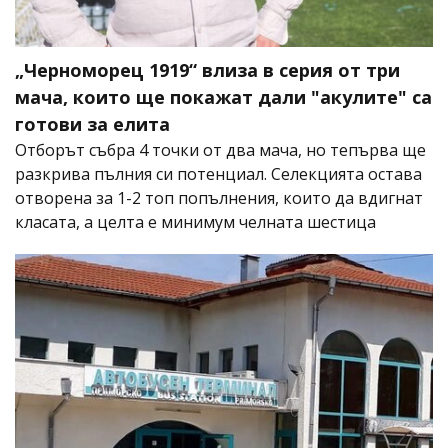
„Черноморец 1919“ влиза в серия от три
мача, които ще покажат дали "акулите" са
готови за елита
Отборът събра 4 точки от два мача, но тепърва ще
разкрива пълния си потенциал. Селекцията остава
отворена за 1-2 топ попълнения, които да вдигнат
класата, а целта е минимум челната шестица