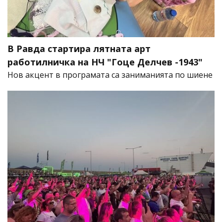
В Равда стартира лятната арт
работилничка на НЧ "Гоце Делчев -1943"
Нов акцент в програмата са заниманията по шиене