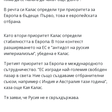
В речта си Калас определи три приоритета за
Европа в бъдеще. Първо, това е европейската
отбрана.
Като втори приоритет Калас определи
стабилността в Европа. В този контекст
разширяването на ЕС е "антидот на руския
империализъм", убедена е Калас.
Третият приоритет за Европа е международното
сътрудничество. "ЕС изгради най-големия свободен
пазар в света. Ние също създаваме отбранителни
съюзи, например с Индия и Австралия тази година",
каза още Кая Калас.
Тя заяви, че Русия не е свръхдържава.