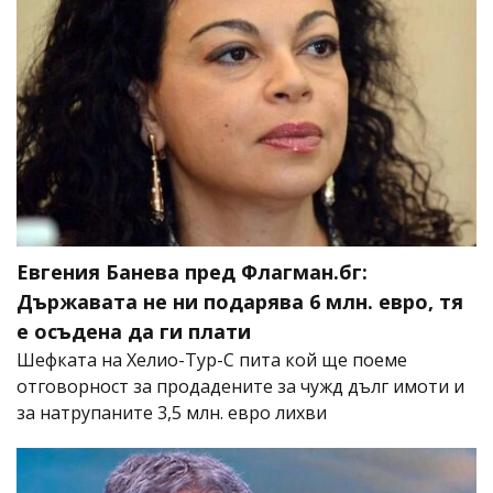
Евгения Банева пред Флагман.бг:
Държавата не ни подарява 6 млн. евро, тя
е осъдена да ги плати
Шефката на Хелио-Тур-С пита кой ще поеме
отговорност за продадените за чужд дълг имоти и
за натрупаните 3,5 млн. евро лихви