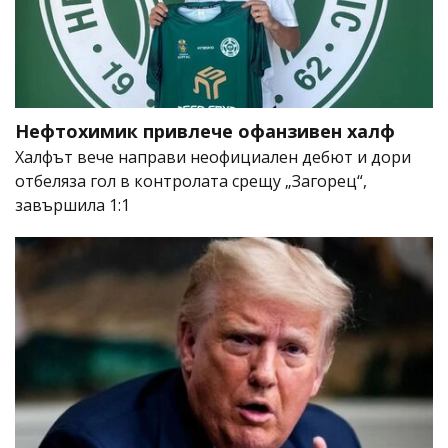
Нефтохимик привлече офанзивен халф
Халфът вече направи неофициален дебют и дори
отбеляза гол в контролата срещу „Загорец“,
завършила 1:1