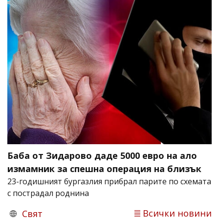
Баба от Зидарово даде 5000 евро на ало
измамник за спешна операция на близък
23-годишният бургазлия прибрал парите по схемата
с пострадал роднина
Всички новини
Свят