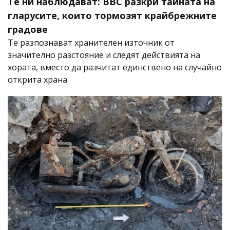
Те ни наблюдават: BBC разкри тайната на
гларусите, които тормозят крайбрежните
градове
Те разпознават хранителен източник от
значително разстояние и следят действията на
хората, вместо да разчитат единствено на случайно
открита храна