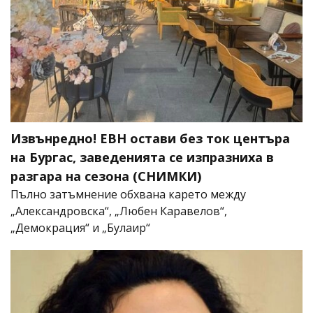
Извънредно! ЕВН остави без ток центъра
на Бургас, заведенията се изпразниха в
разгара на сезона (СНИМКИ)
Пълно затъмнение обхвана карето между
„Александровска“, „Любен Каравелов“,
„Демокрация“ и „Булаир“