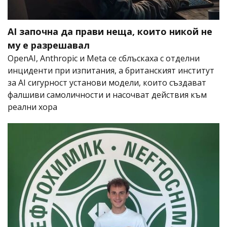
AI започна да прави неща, които никой не
му е разрешавал
OpenAI, Anthropic и Meta се сблъскаха с отделни
инциденти при изпитания, а британският институт
за AI сигурност установи модели, които създават
фалшиви самоличности и насочват действия към
реални хора