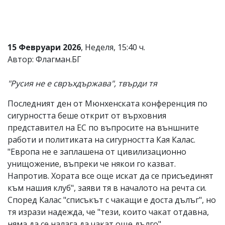
Коментарите
под
статиите
се
15 Февруари 2026
, Неделя, 15:40 ч.
въвеждат
от
Автор: Флагман.БГ
читателите
и
"Русия не е свръхдържава", твърди тя
редакцията
не
носи
Последният ден от Мюнхенската конференция по
отговорност
сигурността беше открит от върховния
за
представител на ЕС по въпросите на външните
тях!
Ако
работи и политиката на сигурността Кая Калас.
откриете
"Европа не е заплашена от цивилизационно
обиден
унищожение, въпреки че някои го казват.
за
вас
Напротив. Хората все още искат да се присъединят
коментар,
към нашия клуб", заяви тя в началото на речта си.
моля
Според Калас "списъкът с чакащи е доста дълъг", но
сигнализирайте
ни!
тя изрази надежда, че "тези, които чакат отдавна,
няма да се налага да чакат още дълго".