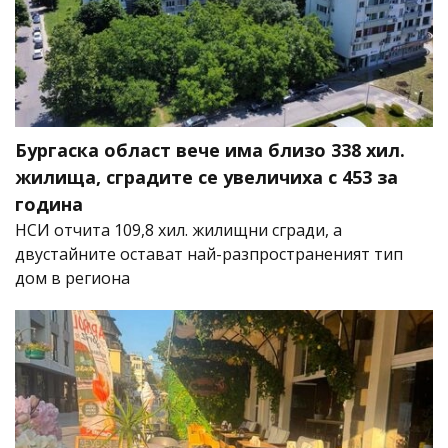
Бургаска област вече има близо 338 хил.
жилища, сградите се увеличиха с 453 за
година
НСИ отчита 109,8 хил. жилищни сгради, а
двустайните остават най-разпространеният тип
дом в региона