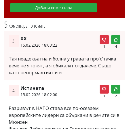
5
Коментара по темата
XX
5.
15.02.2026 18:03:22
1
4
Тая неадекватна и болна у гравата про'с'тачка
вече не я гонят, а я обикалят отдалече. Също
като ненормалтият и ес.
Истината
4.
15.02.2026 18:02:00
1
2
Разривът в НАТО става все по-осезаем:
европейските лидери са объркани в речите си в
Мюнхен.
Фон дер Лайен призна, че Европа се нуждае от