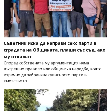
Съветник иска да направи секс парти в
сградата на Общината, плаши със съд, ако
му откажат
Според собствената му аргументация няма
вътрешно правило или общинска наредба, която
изрично да забранява суингърско парти в
кметството