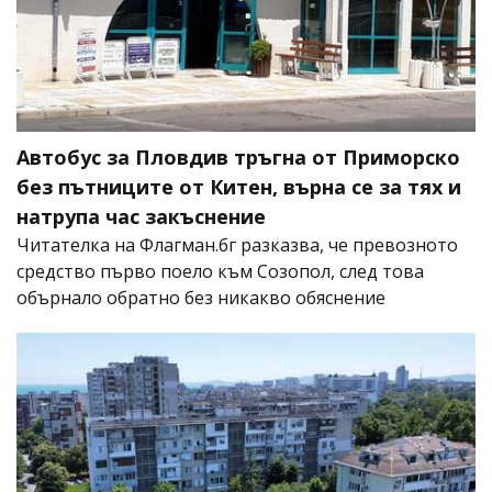
Автобус за Пловдив тръгна от Приморско
без пътниците от Китен, върна се за тях и
натрупа час закъснение
Читателка на Флагман.бг разказва, че превозното
средство първо поело към Созопол, след това
обърнало обратно без никакво обяснение