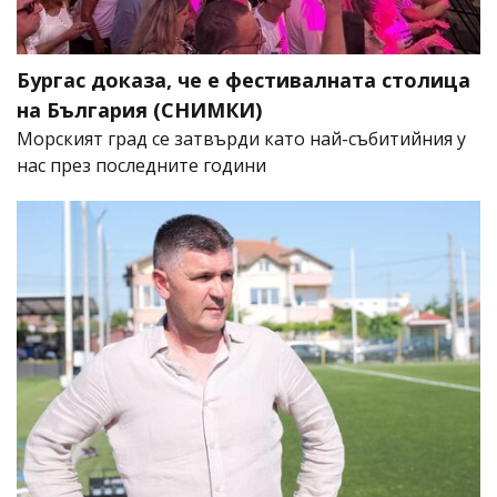
Бургас доказа, че е фестивалната столица
на България (СНИМКИ)
Морският град се затвърди като най-събитийния у
нас през последните години