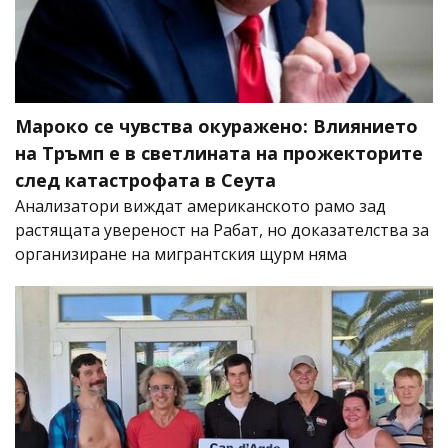
Мароко се чувства окуражено: Влиянието
на Тръмп е в светлината на прожекторите
след катастрофата в Сеута
Анализатори виждат американското рамо зад
растящата увереност на Рабат, но доказателства за
организиране на мигрантския щурм няма