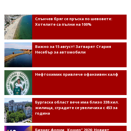
Слънчев бряг се пръска по шевовете:
Хотелите са пълни на 100%
Важно за 15 август! Затварят Стария
Несебър за автомобили
Нефтохимик привлече офанзивен халф
Бургаска област вече има близо 338 хил.
жилища, сградите се увеличиха с 453 за
година
Бизнес форум „Кошер“ 2026: Новият