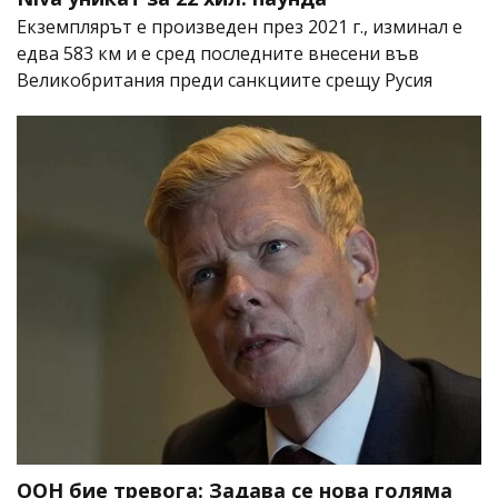
Екземплярът е произведен през 2021 г., изминал е
едва 583 км и е сред последните внесени във
Великобритания преди санкциите срещу Русия
ООН бие тревога: Задава се нова голяма