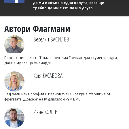
да ми е скъпо в една валута, сега ще
трябва да ми е скъпо и в друга.
Автори Флагмани
Веселин ВАСИЛЕВ
Перфектният план – Тръмп превзема Гренландия с гумени лодки,
Дания му плаща милиарди
Катя КАСАБОВА
Зад фалшивия профил С.Иванов във ФБ се крие старшина от
фрегатата „Дръзки” на IV дивизион към ВМС
Иван КОЛЕВ