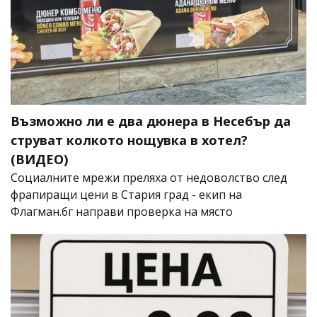
Възможно ли е два дюнера в Несебър да
струват колкото нощувка в хотел?
(ВИДЕО)
Социалните мрежи преляха от недоволство след
фрапиращи цени в Стария град - екип на
Флагман.бг направи проверка на място