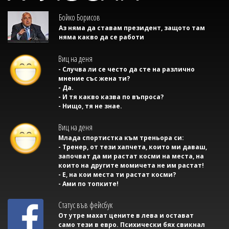
Бойко Борисов
Аз няма да ставам президент, защото там
няма какво да се работи
Виц на деня
- Случва ли се често да сте на различно
мнение със жена ти?
- Да.
- И тя какво казва по въпроса?
- Нищо, тя не знае.
Виц на деня
Млада спортистка към треньора си:
- Тренер, от тези хапчета, които ми даваш,
започват да ми растат косми на места, на
които на другите момичета не им растат!
- Е, на кои места ти растат косми?
- Ами по топките!
Статус във фейсбук
От утре махат цените в лева и остават
само тези в евро. Психически бях свикнал