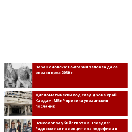
Вера Кочовска: България започва да се
оправя през 2030 г.
Дипломатически ход след дрона край
Кардам: МВнР привика украинския
посланик
Психолог за убийството в Пловдив:
Радвахме се на ловците на педофили в