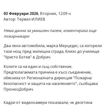
Коментарите
под
03 Февруари 2026
, Вторник, 12:09 ч.
статиите
се
Автор: Тервел ИЛИЕВ
въвеждат
от
Няма данни за умишлен палеж, коментираха още
читателите
и
пожарникари
редакцията
не
Два леки автомобила, марка Мерцедес, са изгорели
носи
тази нощ пред жилищна сграда, близо до училище
отговорност
за
"Христо Ботев" в Добрич.
тях!
Ако
Колите са на един и същ собственик.
откриете
Предполагаемата причина е късо съединение,
обиден
обясниха от Регионалната дирекция "Пожарна
за
вас
безопасност и защита на населението", съобщава
коментар,
ПронюзДобрич.
моля
сигнализирайте
ни!
Кадри от видеокамери показвали, че десетина