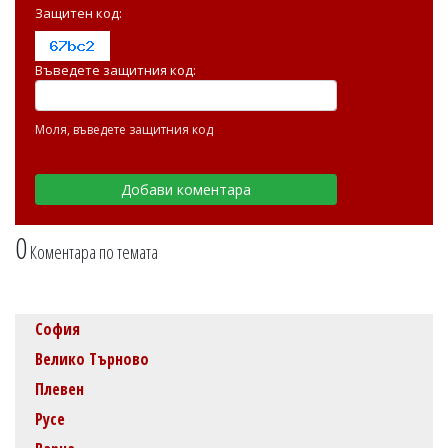
Защитен код:
Въведете защитния код:
Моля, въведете защитния код
0
Коментара по темата
София
Велико Търново
Плевен
Русе