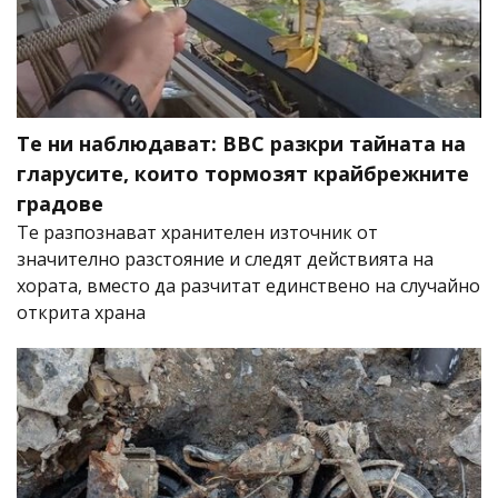
Те ни наблюдават: BBC разкри тайната на
гларусите, които тормозят крайбрежните
градове
Те разпознават хранителен източник от
значително разстояние и следят действията на
хората, вместо да разчитат единствено на случайно
открита храна