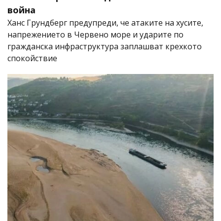
война
Ханс Грундберг предупреди, че атаките на хусите,
напрежението в Червено море и ударите по
гражданска инфраструктура заплашват крехкото
спокойствие