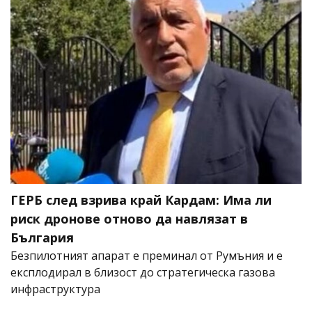
ГЕРБ след взрива край Кардам: Има ли
риск дронове отново да навлязат в
България
Безпилотният апарат е преминал от Румъния и е
експлодирал в близост до стратегическа газова
инфраструктура