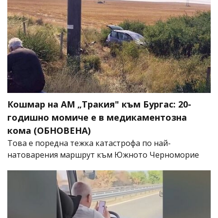
Кошмар на АМ „Тракия" към Бургас: 20-
годишно момиче е в медикаментозна
кома (ОБНОВЕНА)
Това е поредна тежка катастрофа по най-
натоварения маршрут към Южното Черноморие