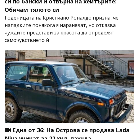
си по бански и отвърна на хейтърите:
Обичам тялото си
Годеницата на Кристиано Роналдо призна, че
нападките понякога я нараняват, но отказва
чуждите представи за красота да определят
самочувствието ѝ
Една от 36: На Острова се продава Lada
Niva уникат за 22 хил. паунда