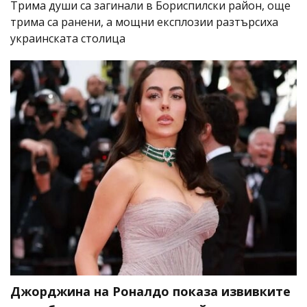
Трима души са загинали в Бориспилски район, още
трима са ранени, а мощни експлозии разтърсиха
украинската столица
Джорджина на Роналдо показа извивките