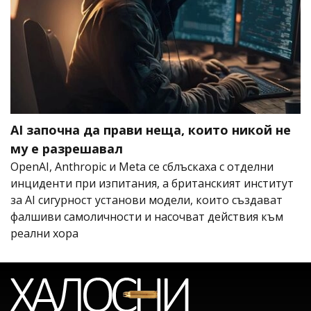
AI започна да прави неща, които никой не
му е разрешавал
OpenAI, Anthropic и Meta се сблъскаха с отделни
инциденти при изпитания, а британският институт
за AI сигурност установи модели, които създават
фалшиви самоличности и насочват действия към
реални хора