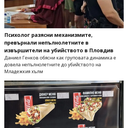
Психолог разясни механизмите,
превърнали непълнолетните в
извършители на убийството в Пловдив
Даниел Генков обясни как груповата динамика е
довела непълнолетните до убийството на
Младежкия хълм