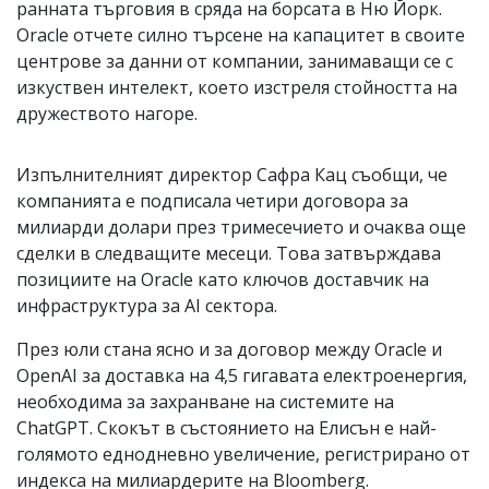
ранната търговия в сряда на борсата в Ню Йорк.
Oracle отчете силно търсене на капацитет в своите
центрове за данни от компании, занимаващи се с
изкуствен интелект, което изстреля стойността на
дружеството нагоре.
Изпълнителният директор Сафра Кац съобщи, че
компанията е подписала четири договора за
милиарди долари през тримесечието и очаква още
сделки в следващите месеци. Това затвърждава
позициите на Oracle като ключов доставчик на
инфраструктура за AI сектора.
През юли стана ясно и за договор между Oracle и
OpenAI за доставка на 4,5 гигавата електроенергия,
необходима за захранване на системите на
ChatGPT. Скокът в състоянието на Елисън е най-
голямото еднодневно увеличение, регистрирано от
индекса на милиардерите на Bloomberg.