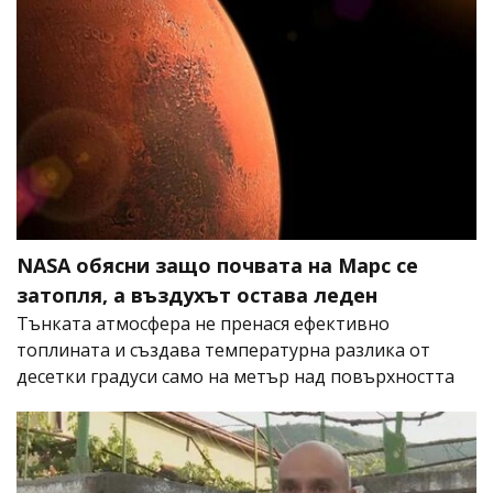
NASA обясни защо почвата на Марс се
затопля, а въздухът остава леден
Тънката атмосфера не пренася ефективно
топлината и създава температурна разлика от
десетки градуси само на метър над повърхността