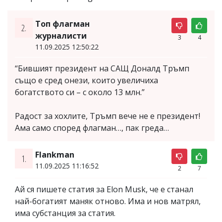
Топ флагман
2.
журналисти
3
4
11.09.2025 12:50:22
“Бившият президент на САЩ Доналд Тръмп
също е сред онези, които увеличиха
богатството си – с около 13 млн.”
Радост за хохлите, Тръмп вече не е президент!
Ама само според флагман…, пак греда…
Flankman
1.
11.09.2025 11:16:52
2
7
Ай ся пишете статия за Elon Musk, че е станал
най-богатият маняк отново. Има и нов матрял,
има субстанция за статия.