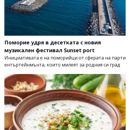
Поморие удря в десетката с новия
музикален фестивал Sunset port
Инициативата е на поморийци от сферата на парти
ентъртейнмънта, които милеят за родния си град