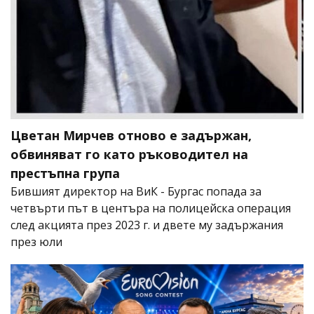
Цветан Мирчев отново е задържан,
обвиняват го като ръководител на
престъпна група
Бившият директор на ВиК - Бургас попада за
четвърти път в центъра на полицейска операция
след акцията през 2023 г. и двете му задържания
през юли