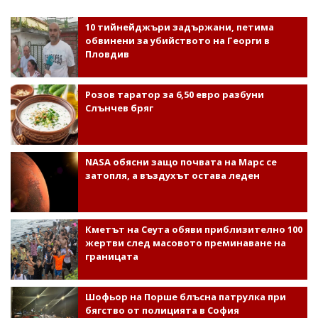
10 тийнейджъри задържани, петима
обвинени за убийството на Георги в
Пловдив
Розов таратор за 6,50 евро разбуни
Слънчев бряг
NASA обясни защо почвата на Марс се
затопля, а въздухът остава леден
Кметът на Сеута обяви приблизително 100
жертви след масовото преминаване на
границата
Шофьор на Порше блъсна патрулка при
бягство от полицията в София