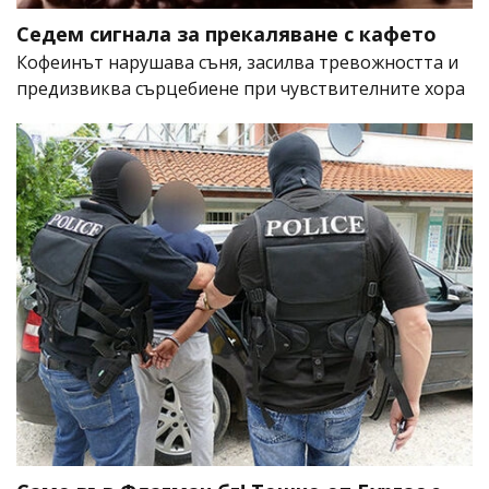
Седем сигнала за прекаляване с кафето
Кофеинът нарушава съня, засилва тревожността и
предизвиква сърцебиене при чувствителните хора