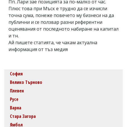
Пп. Лари зае позицията за по-малко от час.
Плюс това при Мъск е трудно да се изчисли
точна сума, понеже повечето му бизнеси на да
публични и се ползвар разни референтни
оценявания от последното набиране на капитал
и тн.
Ай пишете статията, че чакам актуална
информация от тъз медия
София
Велико Търново
Плевен
Русе
Варна
Стара Загора
Ямбол