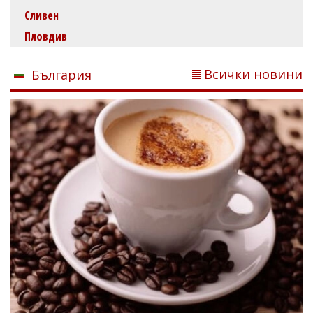
Сливен
Пловдив
Всички новини
България