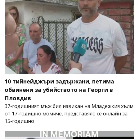
10 тийнейджъри задържани, петима
обвинени за убийството на Георги в
Пловдив
37-годишният мъж бил извикан на Младежкия хълм
от 17-годишно момиче, представяло се онлайн за
15-годишно