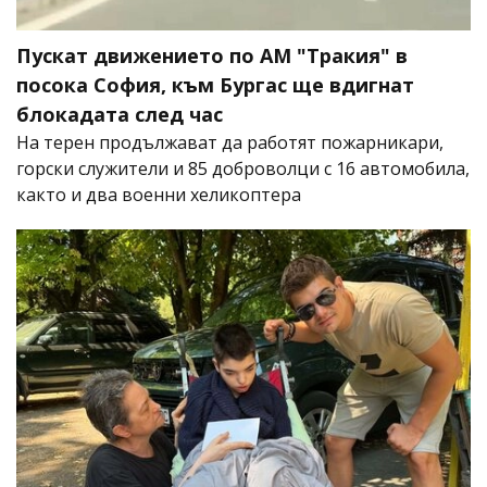
Пускат движението по АМ "Тракия" в
посока София, към Бургас ще вдигнат
блокадата след час
На терен продължават да работят пожарникари,
горски служители и 85 доброволци с 16 автомобила,
както и два военни хеликоптера