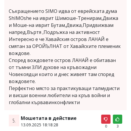
Съкращението SIMO идва от еврейската дума
ShIMOshe на иврит Шимоше-Тренирам,Движа
и Моше-на иврит Бутам,Движа,Придвижвам
напред,Въртя ,Подръжка на активност
Интересно е че Хавайския остров ЛАНАЙ е
смятан за ОРОЙЪЛНАТ от Хавайските племеник
вождове.
Според вождовете остров ЛАНАЙ е обитаван
от тъмни ЗЛИ духове на кръвожадни
Човекоядци които и днес живеят там според
вождовете.
Перфектно място за практикуващи талмудисти
и висши военни любители на кръв войни и
глобални кървавинконфликти
Мошетата в действие
5.
13.09.2025 18:18:28
0
3