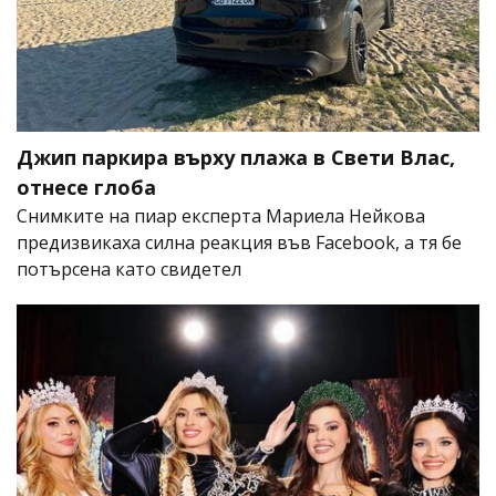
Джип паркира върху плажа в Свети Влас,
отнесе глоба
Снимките на пиар експерта Мариела Нейкова
предизвикаха силна реакция във Facebook, а тя бе
потърсена като свидетел