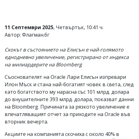
Коментарите
под
статиите
се
11 Септември 2025
, Четвъртък, 10:41 ч.
въвеждат
Автор: Флагман.бг
от
читателите
и
Скокът в състоянието на Елисън е най-голямото
редакцията
еднодневно увеличение, регистрирано от индекса
не
носи
на милиардерите на Bloomberg
отговорност
за
Съоснователят на Oracle Лари Елисън изпревари
тях!
Илон Мъск и стана най-богатият човек в света, след
Ако
откриете
като богатството му нарасна със 101 млрд. долара
обиден
до внушителните 393 млрд. долара, показват данни
за
на Bloomberg. Причината за рязкото увеличение е
вас
коментар,
впечатляващият отчет за приходите на Oracle във
моля
вторник вечерта.
сигнализирайте
ни!
Акциите на компанията скочиха с около 40% в