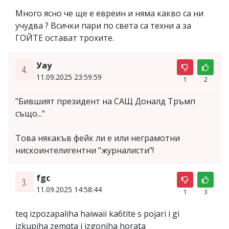
Много ясно че ще е евреин и няма какво са ни
учудва ? Всички пари по света са техни а за
ГОЙТЕ остават трохите.
Уау
4.
11.09.2025 23:59:59
1
2
"Бившият президент на САЩ Доналд Тръмп
също..."
Това някакъв фейк ли е или неграмотни
нискоинтелигентни "журналисти"!
fgc
3.
11.09.2025 14:58:44
1
3
teq izpozapaliha haiwaii ka6tite s pojari i gi
izkupiha zemqta i izgoniha horata