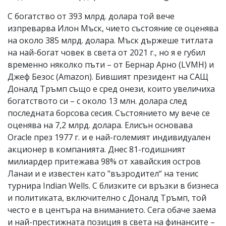
С богатство от 393 млрд. долара той вече
изпреварва Илон Мъск, чието състояние се оценява
на около 385 млрд. долара. Мъск държеше титлата
на най-богат човек в света от 2021 г., но я е губил
временно няколко пъти – от Бернар Арно (LVMH) и
Джеф Безос (Amazon). Бившият президент на САЩ
Доналд Тръмп също е сред онези, които увеличиха
богатството си – с около 13 млн. долара след
последната борсова сесия. Състоянието му вече се
оценява на 7,2 млрд. долара. Елисън основава
Oracle през 1977 г. и е най-големият индивидуален
акционер в компанията. Днес 81-годишният
милиардер притежава 98% от хавайския остров
Ланаи и е известен като "възродител“ на тенис
турнира Indian Wells. С близките си връзки в бизнеса
и политиката, включително с Доналд Тръмп, той
често е в центъра на вниманието. Сега обаче заема
и най-престижната позиция в света на финансите –