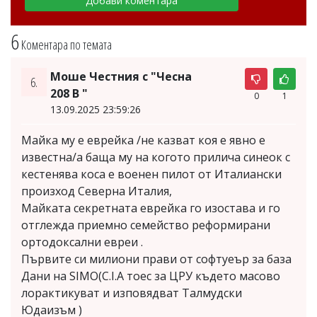
6
Коментара по темата
Моше Честния с "Чесна
6.
208 В "
0
1
13.09.2025 23:59:26
Майка му е еврейка /не казват коя е явно е
известна/а баща му на когото прилича синеок с
кестенява коса е военен пилот от Италиански
произход Северна Италия,
Майката секретната еврейка го изостава и го
отглежда приемно семейство реформирани
ортодоксални евреи .
Първите си милиони прави от софтуеър за база
Дани на SIMO(C.I.A тоес за ЦРУ където масово
лорактикуват и изповядват Талмудски
Юдаизъм )