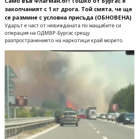
Само във Флагман.бг! Тошко от Бургас е
закопчаният с 1 кг дрога. Той смята, че ще
се размине с условна присъда (ОБНОВЕНА)
Ударът е част от невижданата по мащабите си
операция на ОДМВР-Бургас срещу
разпространението на наркотици край морето