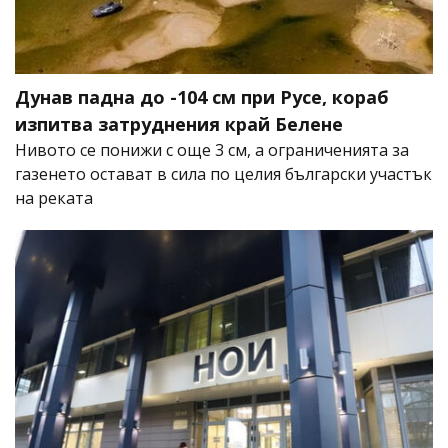
Дунав падна до -104 см при Русе, кораб
изпитва затруднения край Белене
Нивото се понижи с още 3 см, а ограниченията за
газенето остават в сила по целия български участък
на реката