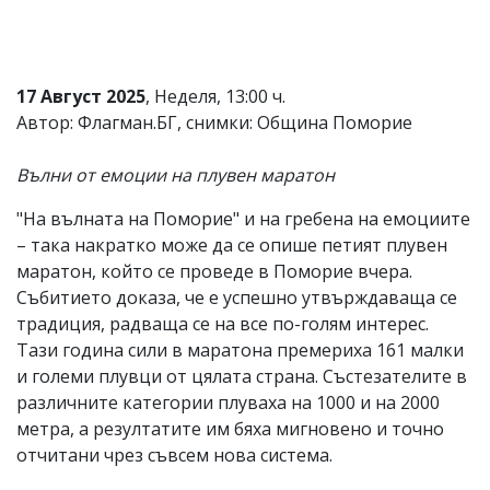
Коментарите
под
статиите
се
17 Август 2025
, Неделя, 13:00 ч.
въвеждат
Автор: Флагман.БГ, снимки: Община Поморие
от
читателите
и
Вълни от емоции на плувен маратон
редакцията
не
"На вълната на Поморие" и на гребена на емоциите
носи
отговорност
– така накратко може да се опише петият плувен
за
маратон, който се проведе в Поморие вчера.
тях!
Събитието доказа, че е успешно утвърждаваща се
Ако
откриете
традиция, радваща се на все по-голям интерес.
обиден
Тази година сили в маратона премериха 161 малки
за
и големи плувци от цялата страна. Състезателите в
вас
коментар,
различните категории плуваха на 1000 и на 2000
моля
метра, а резултатите им бяха мигновено и точно
сигнализирайте
отчитани чрез съвсем нова система.
ни!