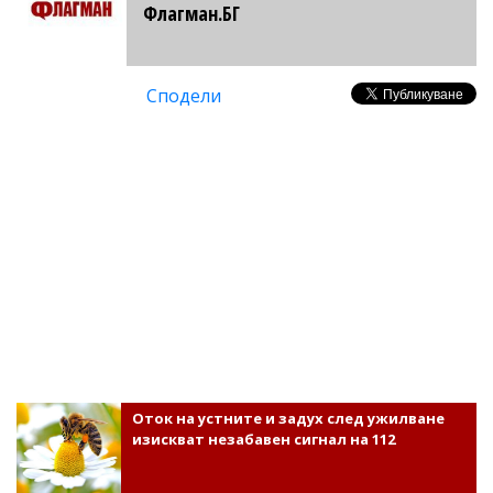
Флагман.БГ
Сподели
Оток на устните и задух след ужилване
изискват незабавен сигнал на 112