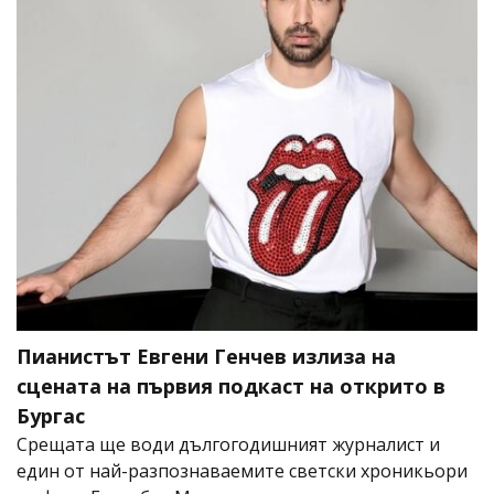
Пианистът Евгени Генчев излиза на
сцената на първия подкаст на открито в
Бургас
Срещата ще води дългогодишният журналист и
един от най-разпознаваемите светски хроникьори