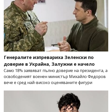
Генералите изпревариха Зеленски по
доверие в Украйна, Залужни е начело
Само 18% заявяват пълно доверие на президента, а
освободеният военен министър Михайло Федоров
вече е сред най-високо оценяваните фигури