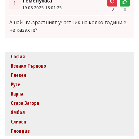
Теменужка
1.
19.08.2025 13:01:25
0
0
А най- възрастният участник на колко години е-
не казахте?
София
Велико Търново
Плевен
Русе
Варна
Стара Загора
Ямбол
Сливен
Пловдив