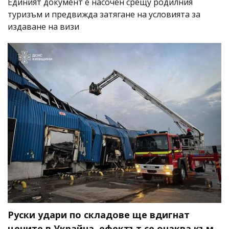
Единият документ е насочен срещу родилния
туризъм и предвижда затягане на условията за
издаване на визи
Руски удари по складове ще вдигнат
цените в Украйна, ефектът се очаква към