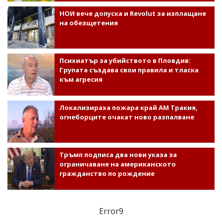
НОИ вече допуска и Revolut за изплащане
на обезщетения
Психиатър за убийството в Пловдив:
Групата създава свои правила и тласка
към агресия
Локализираха пожара край АМ Тракия,
огнеборците очакат ново разпалване
Тръмп подписа два нови указа за
ограничаване на американското
гражданство по рождение
Error9