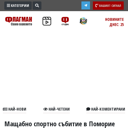
КАТЕГОРИИ
ВАШИЯТ СИГНАЛ
ПРОМО
НОВИНИТЕ
ДНЕС: 25
ЗОНА
ИЗБОРИ
2026
ПРАКТИЧНО
КУЛТУРА
ЗДРАВЕ
ПОЛИТИКА
ОБЩИНИ
ОБЩЕСТВО
ЛАЙФСТАЙЛ
НАЙ-НОВИ
НАЙ-ЧЕТЕНИ
НАЙ-КОМЕНТИРАНИ
ВОЙНАТА
В
Мащабно спортно събитие в Поморие