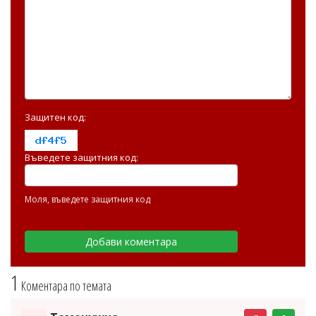
Защитен код:
Въведете защитния код:
Моля, въведете защитния код
1
Коментара по темата