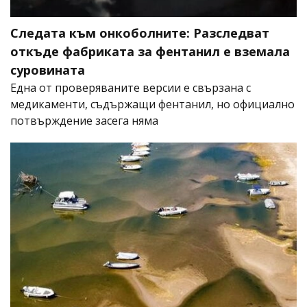
Следата към онкоболните: Разследват
откъде фабриката за фентанил е вземала
суровината
Една от проверяваните версии е свързана с
медикаменти, съдържащи фентанил, но официално
потвърждение засега няма