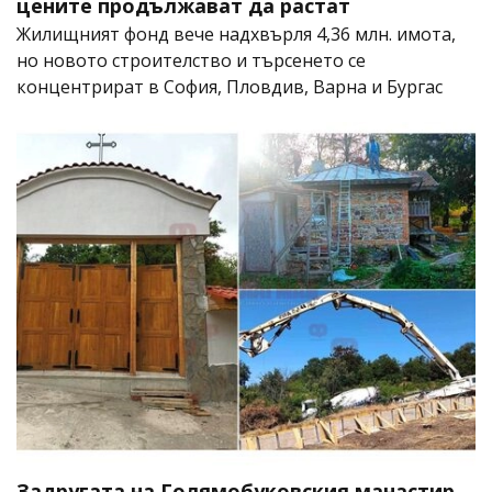
цените продължават да растат
Жилищният фонд вече надхвърля 4,36 млн. имота,
но новото строителство и търсенето се
концентрират в София, Пловдив, Варна и Бургас
Задругата на Голямобуковския манастир