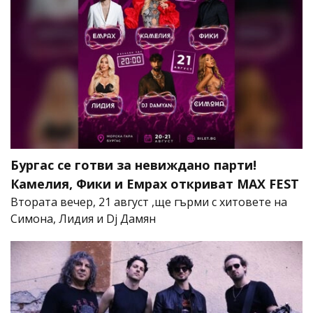
Бургас се готви за невиждано парти!
Камелия, Фики и Емрах откриват MAX FEST
Втората вечер, 21 август ,ще гърми с хитовете на
Симона, Лидия и Dj Дамян