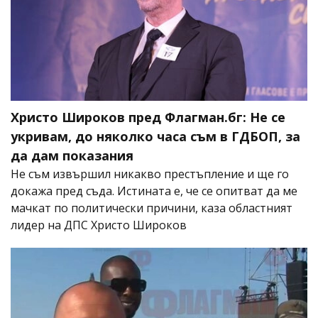
Христо Широков пред Флагман.бг: Не се
укривам, до няколко часа съм в ГДБОП, за
да дам показания
Не съм извършил никакво престъпление и ще го
докажа пред съда. Истината е, че се опитват да ме
мачкат по политически причини, каза областният
лидер на ДПС Христо Широков