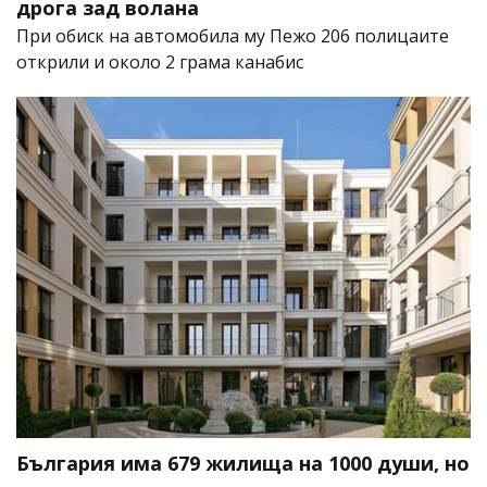
дрога зад волана
При обиск на автомобила му Пежо 206 полицаите
открили и около 2 грама канабис
България има 679 жилища на 1000 души, но