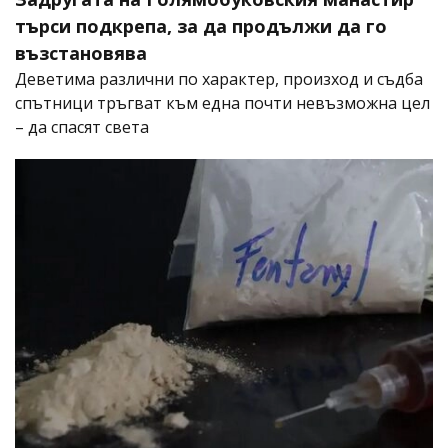
търси подкрепа, за да продължи да го
възстановява
Деветима различни по характер, произход и съдба
спътници тръгват към една почти невъзможна цел
– да спасят света