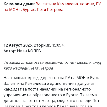
Ключови думи:
Валентина Камалиева
,
новини
,
РУ
Коментарите
на МОН в Бургас
,
Петя Петрова
под
статиите
се
въвеждат
от
читателите
и
редакцията
не
12 Август 2025
, Вторник, 15:09 ч.
носи
Автор: Иван КОЛЕВ
отговорност
за
тях!
Тя заема длъжността временно от пет месеца, след
Ако
като наследи Петя Петров
откриете
обиден
Настоящият вр.и.д. директор на РУ на МОН в Бургас
за
вас
Валентина Камалиева е единственият допуснат
коментар,
кандидат за поста началник на Регионалното
моля
управление на образованието в Бургас. Тя заема
сигнализирайте
ни!
длъжността от пет месеца, след като наследи Петя
Петрова. През този период Камалиева успя да