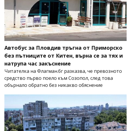
Автобус за Пловдив тръгна от Приморско
без пътниците от Китен, върна се за тях и
натрупа час закъснение
Читателка на Флагман.бг разказва, че превозното
средство първо поело към Созопол, след това
обърнало обратно без никакво обяснение