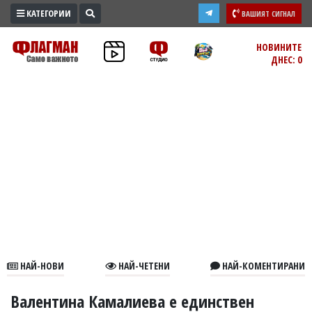
КАТЕГОРИИ
ВАШИЯТ СИГНАЛ
ПРОМО
НОВИНИТЕ
ДНЕС: 0
ЗОНА
ИЗБОРИ
2026
ПРАКТИЧНО
КУЛТУРА
ЗДРАВЕ
ПОЛИТИКА
ОБЩИНИ
ОБЩЕСТВО
ЛАЙФСТАЙЛ
НАЙ-НОВИ
НАЙ-ЧЕТЕНИ
НАЙ-КОМЕНТИРАНИ
ВОЙНАТА
В
Валентина Камалиева е единствен