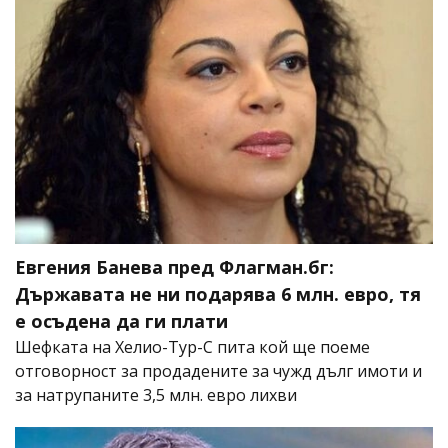
Евгения Банева пред Флагман.бг:
Държавата не ни подарява 6 млн. евро, тя
е осъдена да ги плати
Шефката на Хелио-Тур-С пита кой ще поеме
отговорност за продадените за чужд дълг имоти и
за натрупаните 3,5 млн. евро лихви