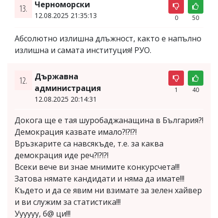
Черноморски
13.
12.08.2025 21:35:13
0
50
Абсолютно излишна длъжност, както е напълно
излишна и самата институция! РУО.
Държавна
12.
администрация
1
40
12.08.2025 20:14:31
Докога ще е тая шуробаджанащина в България?!
Демокрация казвате имало?!?!?!
Връзкарите са навсякъде, т.е. за каква
демокрация иде реч?!?!?!
Всеки вече ви знае мнимите конкурсчета!!!
Затова нямате кандидати и няма да имате!!!
Където и да се явим ни взимате за зелен хайвер
и ви служим за статистика!!!
Уууууу, б@ ци!!!