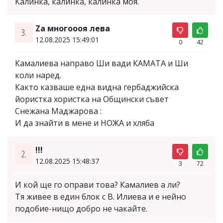
Калинка, калинка, калинка моя.
Za многоооя лева
3.
12.08.2025 15:49:01
0
42
Камалиева направо Ши вади КАМАТА и Ши
коли наред.
Както казваше една видна гербаджийска
йористка хористка на Общински съвет
Снежана Маджарова :
И да знайти в мене и НОЖА и хляба
!!!
2.
12.08.2025 15:48:37
3
72
И кой ще го оправи това? Камалиев а ли?
Тя живее в един блок с В. Илиева и е нейно
подобие-нищо добро не чакайте.