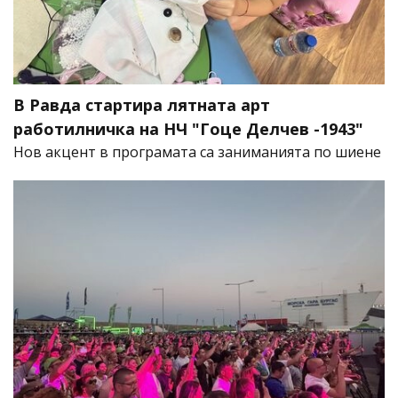
В Равда стартира лятната арт
работилничка на НЧ "Гоце Делчев -1943"
Нов акцент в програмата са заниманията по шиене