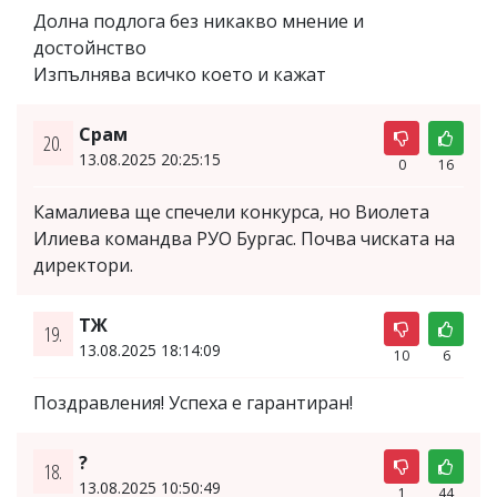
Долна подлога без никакво мнение и
достойнство
Изпълнява всичко което и кажат
Срам
20.
13.08.2025 20:25:15
0
16
Камалиева ще спечели конкурса, но Виолета
Илиева командва РУО Бургас. Почва чиската на
директори.
ТЖ
19.
13.08.2025 18:14:09
10
6
Поздравления! Успеха е гарантиран!
?
18.
13.08.2025 10:50:49
1
44