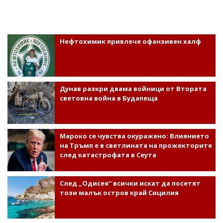
Нефтохимик привлече офанзивен халф
Дунав разкри двама войници от Втората
световна война в Будапеща
Мароко се чувства окуражено: Влиянието
на Тръмп е в светлината на прожекторите
след катастрофата в Сеута
След „Одисея“ всички искат да посетят
този малък остров край Сицилия