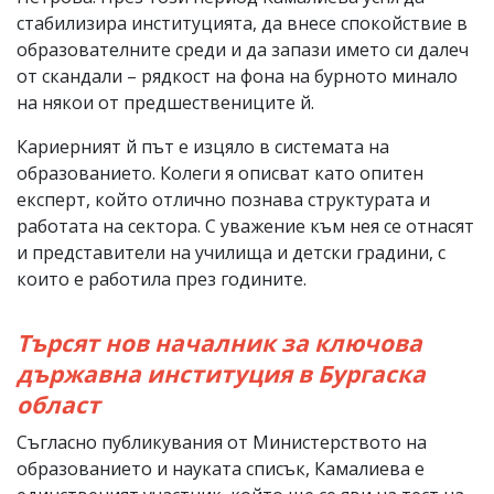
стабилизира институцията, да внесе спокойствие в
образователните среди и да запази името си далеч
от скандали – рядкост на фона на бурното минало
на някои от предшествениците й.
Кариерният й път е изцяло в системата на
образованието. Колеги я описват като опитен
експерт, който отлично познава структурата и
работата на сектора. С уважение към нея се отнасят
и представители на училища и детски градини, с
които е работила през годините.
Търсят нов началник за ключова
държавна институция в Бургаска
област
Съгласно публикувания от Министерството на
образованието и науката списък, Камалиева е