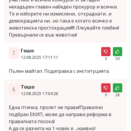
некадърен главен набеден прокурор и всички.
Те и изборите ни измислени.. откраднати.. и
демокрацията ни.. но така е когато всичко е
животинска простокрация!!!! Ллкувайте плебеи!
Превърнали се във животни!
Гошо
7.
12.08.2025 17:11:11
0
50
Пълен майтап. Подигравка с институцията.
Тошо
6.
12.08.2025 17:04:26
0
28
Една птичка, пролет не прави!Правилно
подбран ЕКИП, може да направи реформа в
правилната посока!
А да се разчита на 1 човек е ...наивно!