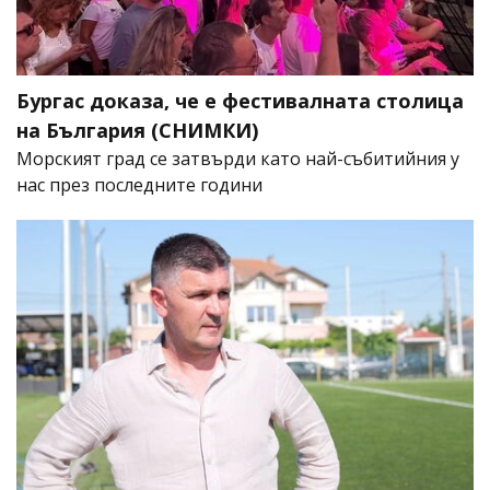
Бургас доказа, че е фестивалната столица
на България (СНИМКИ)
Морският град се затвърди като най-събитийния у
нас през последните години