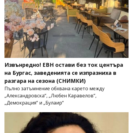
Извънредно! ЕВН остави без ток центъра
на Бургас, заведенията се изпразниха в
разгара на сезона (СНИМКИ)
Пълно затъмнение обхвана карето между
„Александровска“, „Любен Каравелов“,
„Демокрация“ и „Булаир“