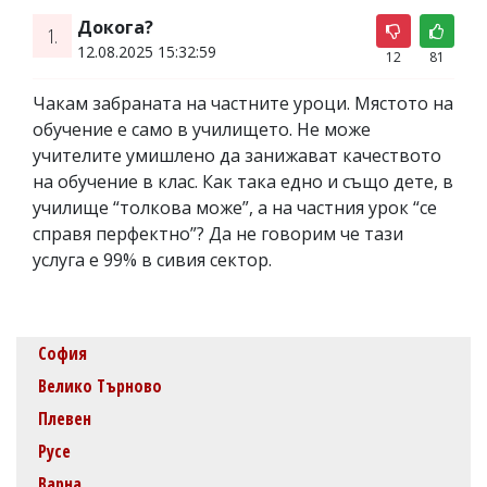
Докога?
1.
12.08.2025 15:32:59
12
81
Чакам забраната на частните уроци. Мястото на
обучение е само в училището. Не може
учителите умишлено да занижават качеството
на обучение в клас. Как така едно и също дете, в
училище “толкова може”, а на частния урок “се
справя перфектно”? Да не говорим че тази
услуга е 99% в сивия сектор.
София
Велико Търново
Плевен
Русе
Варна