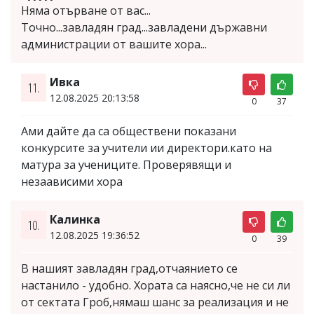
Няма отърване от вас...
Точно...завладян град...завладени държавни
администрации от вашите хора...
Ивка
11.
12.08.2025 20:13:58
0
37
Ами дайте да са обществени показани
конкурсите за учители ии директори.като на
матура за учениците. Проверявящи и
незаависими хора
Калинка
10.
12.08.2025 19:36:52
0
39
В нашият завладян град,отчаянието се
настанило - удобно. Хората са наясно,че не си ли
от сектата Гроб,нямаш шанс за реализация и не