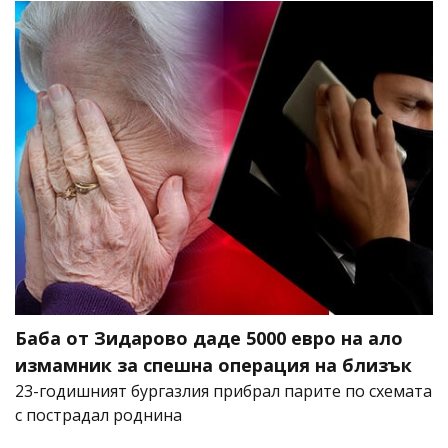
Баба от Зидарово даде 5000 евро на ало
измамник за спешна операция на близък
23-годишният бургазлия прибрал парите по схемата
с пострадал роднина