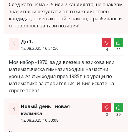
След като няма 3, 5 или 7 кандидата, не очаквам
значителни резултати от този кединствен
кандидат, освен ако той е наясно, с разбиране и
отговорност за тази позиция!
До 1.
5.
12.08.2025 16:51:56
4
22
Моя набор -1970, за да влезеш в езикова или
математическа гимназия ходиш на частни
уроци. Аз съм ходил през 1985г. на уроци по
математика за строителния. И Вие искате на
спрете това?
Новый день - новая
4.
калинка
0
39
12.08.2025 16:33:08