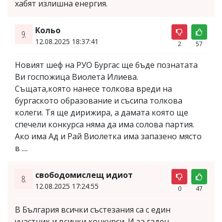
хабят излишна енергия.
Кольо
9.
12.08.2025 18:37:41
2
57
Новият шеф на РУО Бургас ще бъде познатата
Ви госпожица Виолета Илиева.
Същата,която нанесе толкова вреди на
бургаското образование и съсипа толкова
колеги. Тя ще дирижира, а дамата която ще
спечели конкурса няма да има солова партия.
Ако има Ад и Рай Виолетка има запазено място
в ....
свободомислещ идиот
8.
12.08.2025 17:24:55
0
47
В България всички състезания са с един
участник и всички конкурси. И за гаден