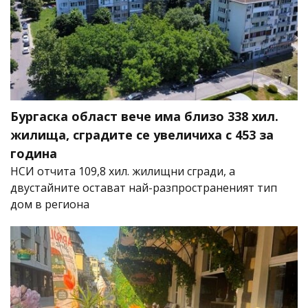
Бургаска област вече има близо 338 хил.
жилища, сградите се увеличиха с 453 за
година
НСИ отчита 109,8 хил. жилищни сгради, а
двустайните остават най-разпространеният тип
дом в региона