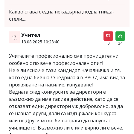
Какво става с една некадърна ,подла гнида-
стели....
Учител
17.
13.08.2025 10:23:40
0
24
Учителите професионално сме проницателни,
особено с по вече професионален опит!
Не е ли ясно,че тази кандидат началничка и тя,
като една бивша /внедрила я в РУО /, има вид за
проявяване на насилие, изнудване!
Веднага след конкурсите за директори е
възможно да има такива действия, като да се
отказват едни директори уж доброволно, за да
се назнат други, дали са издържали конкурса
или не.Други може би направо да напускат
училището! Възможно ли е или вярно ли е вече.