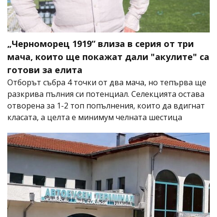
„Черноморец 1919“ влиза в серия от три
мача, които ще покажат дали "акулите" са
готови за елита
Отборът събра 4 точки от два мача, но тепърва ще
разкрива пълния си потенциал. Селекцията остава
отворена за 1-2 топ попълнения, които да вдигнат
класата, а целта е минимум челната шестица