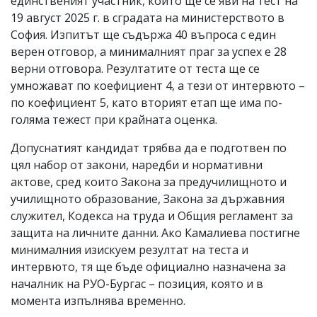
единственият участник, който ще се яви на тест на
19 август 2025 г. в сградата на министерството в
София. Изпитът ще съдържа 40 въпроса с един
верен отговор, а минималният праг за успех е 28
верни отговора. Резултатите от теста ще се
умножават по коефициент 4, а тези от интервюто –
по коефициент 5, като вторият етап ще има по-
голяма тежест при крайната оценка.
Допуснатият кандидат трябва да е подготвен по
цял набор от закони, наредби и нормативни
актове, сред които Закона за предучилищното и
училищното образование, Закона за държавния
служител, Кодекса на труда и Общия регламент за
защита на личните данни. Ако Камалиева постигне
минималния изискуем резултат на теста и
интервюто, тя ще бъде официално назначена за
началник на РУО-Бургас – позиция, която и в
момента изпълнява временно.