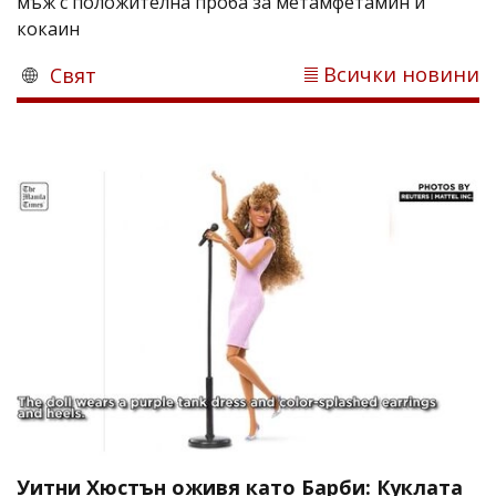
мъж с положителна проба за метамфетамин и
кокаин
Всички новини
Свят
Уитни Хюстън оживя като Барби: Куклата