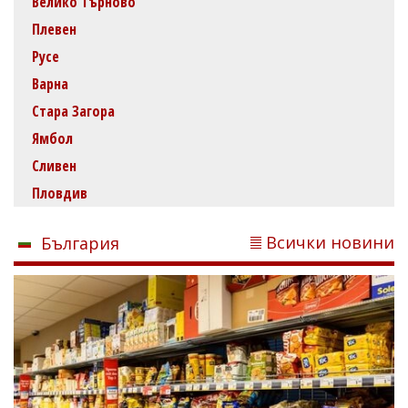
Велико Търново
Плевен
Русе
Варна
Стара Загора
Ямбол
Сливен
Пловдив
Всички новини
България