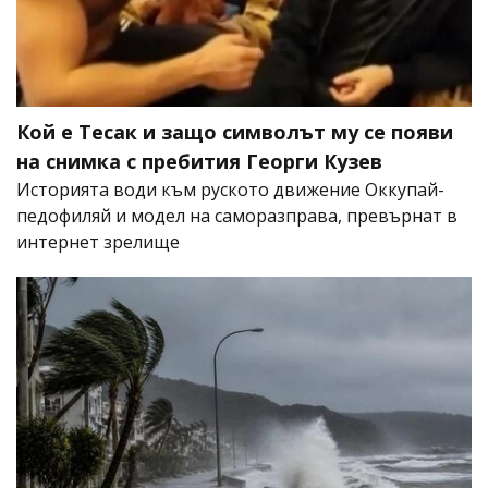
Кой е Тесак и защо символът му се появи
на снимка с пребития Георги Кузев
Историята води към руското движение Оккупай-
педофиляй и модел на саморазправа, превърнат в
интернет зрелище