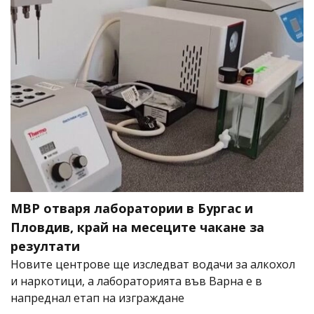
МВР отваря лаборатории в Бургас и
Пловдив, край на месеците чакане за
резултати
Новите центрове ще изследват водачи за алкохол
и наркотици, а лабораторията във Варна е в
напреднал етап на изграждане