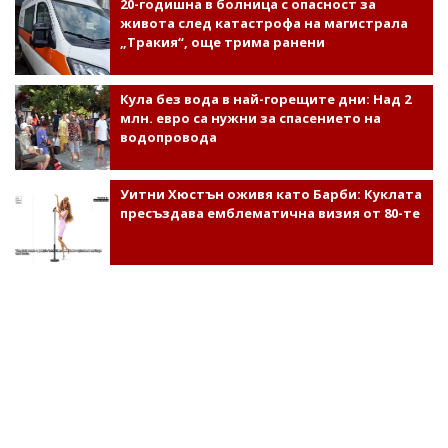
20-годишна в болница с опасност за
живота след катастрофа на магистрала
„Тракия“, още трима ранени
Кула без вода в най-горещите дни: Над 2
млн. евро са нужни за спасението на
водопровода
Уитни Хюстън оживя като Барби: Куклата
пресъздава емблематична визия от 80-те