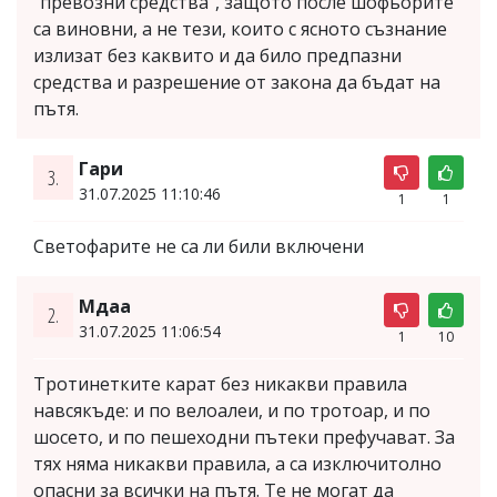
“превозни средства”, защото после шофьорите
са виновни, а не тези, които с ясното съзнание
излизат без каквито и да било предпазни
средства и разрешение от закона да бъдат на
пътя.
Гари
3.
31.07.2025 11:10:46
1
1
Светофарите не са ли били включени
Mдaa
2.
31.07.2025 11:06:54
1
10
Тротинетките карат без никакви правила
навсякъде: и по велоалеи, и по тротоар, и по
шосето, и по пешеходни пътеки префучават. За
тях няма никакви правила, а са изключитолно
опасни за всички на пътя. Те не могат да