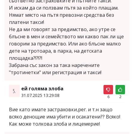
съответно застраховките и пътните такси.
И искам да си ползвам пътя за който плащам.
Нямат място на пътя превозни средства без
платени такси!
Не да ми говорят за предимство, ако утре се
блъсне в мен и семейството ми какво пак ли ще
говорим за предимство. Или ако блъсне малко
дете на тротоара, в парка, на детската
площадка?!?!?!
Забрана със закон за така наречените
"тротинетки" или регистрация и такси!
ей голяма злоба
5.
31.07.2025 13:29:08
6
2
Вие като имате застраховки,рег. и т.н защо
всяко денощие има убити и осакатени?? Всяко!
Как може толкова злоба и лицемерие!