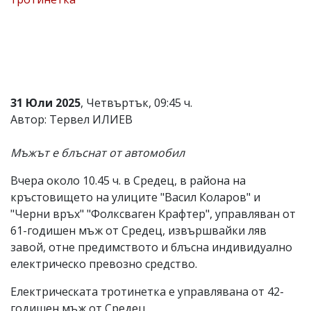
Коментарите
под
статиите
се
въвеждат
от
читателите
31 Юли 2025
, Четвъртък, 09:45 ч.
и
редакцията
Автор: Тервел ИЛИЕВ
не
носи
Мъжът е блъснат от автомобил
отговорност
за
тях!
Вчера около 10.45 ч. в Средец, в района на
Ако
кръстовището на улиците "Васил Коларов" и
откриете
"Черни връх" "Фолксваген Крафтер", управляван от
обиден
за
61-годишен мъж от Средец, извършвайки ляв
вас
завой, отне предимството и блъсна индивидуално
коментар,
електрическо превозно средство.
моля
сигнализирайте
Електрическата тротинетка е управлявана от 42-
ни!
годишен мъж от Средец.