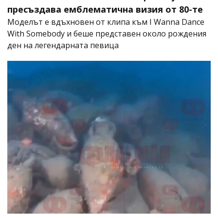
пресъздава емблематична визия от 80-те
Моделът е вдъхновен от клипа към I Wanna Dance
With Somebody и беше представен около рождения
ден на легендарната певица