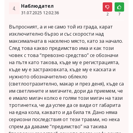
Наблюдател
4.
31.07.2025 12:02:36
2
7
Въпросният, а и не само той из града, карат
изключително бързо и със скорости над
максималната в населено място, като за начало.
След това какво предимство има и как този
човек с това “превозно средство” се обозначи
на пътя като такова, къде му е регистрацията,
къде му е застраховката, къде му е каската и
нужното обозначително облекло
(светлоотразително, макар и през деня), къде са
им светлините и мигачите, дори да приемем, че
е имало мигач колко е голям този мигач на тази
тротинетка, че да успее да се види от габарита
на една кола, каквато и да била тя. Дано няма
сериозни последствия от тези травми, но нека
спрем да даваме “предимство” на такива