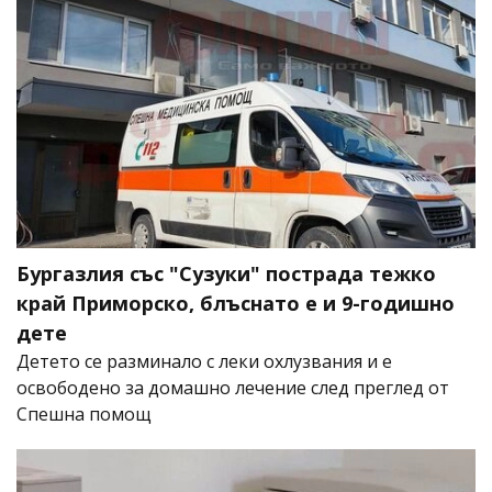
Бургазлия със "Сузуки" пострада тежко
край Приморско, блъснато е и 9-годишно
дете
Детето се разминало с леки охлузвания и е
освободено за домашно лечение след преглед от
Спешна помощ