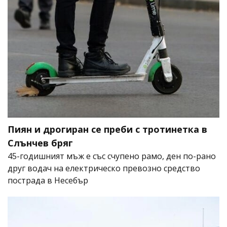
Пиян и дрогиран се преби с тротинетка в
Слънчев бряг
45-годишният мъж е със счупено рамо, ден по-рано
друг водач на електрическо превозно средство
пострада в Несебър