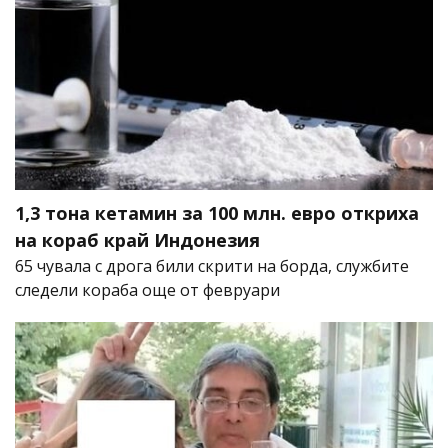
1,3 тона кетамин за 100 млн. евро откриха
на кораб край Индонезия
65 чувала с дрога били скрити на борда, службите
следели кораба още от февруари