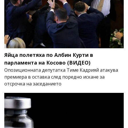
Яйца полетяха по Албин Курти в
парламента на Косово (ВИДЕО)
Опозиционната депутатка Тиме Кадрияй атакува
премиера в оставка след поредно искане за
отсрочка на заседанието