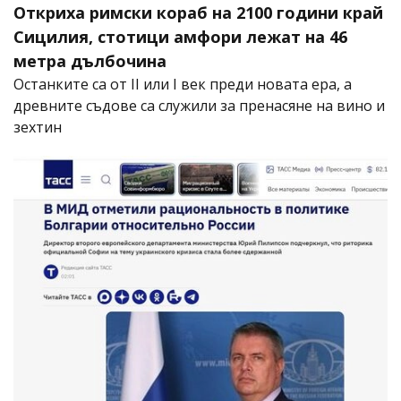
Откриха римски кораб на 2100 години край
Сицилия, стотици амфори лежат на 46
метра дълбочина
Останките са от II или I век преди новата ера, а
древните съдове са служили за пренасяне на вино и
зехтин