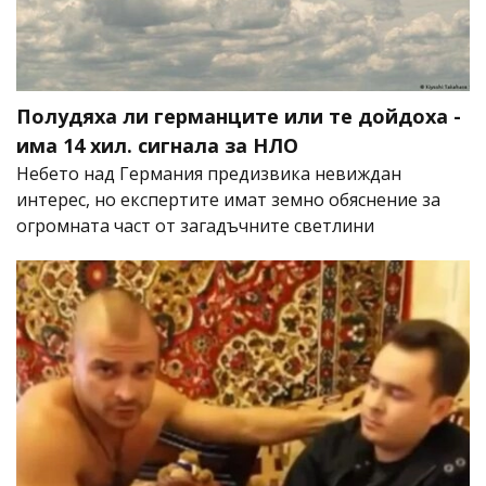
Полудяха ли германците или те дойдоха -
има 14 хил. сигнала за НЛО
Небето над Германия предизвика невиждан
интерес, но експертите имат земно обяснение за
огромната част от загадъчните светлини