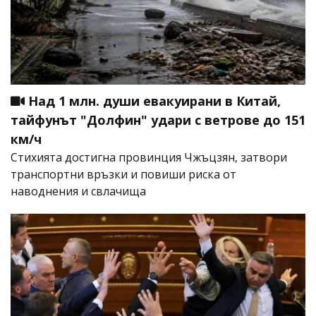
Над 1 млн. души евакуирани в Китай,
тайфунът "Долфин" удари с ветрове до 151
км/ч
Стихията достигна провинция Чжъцзян, затвори
транспортни връзки и повиши риска от
наводнения и свлачища