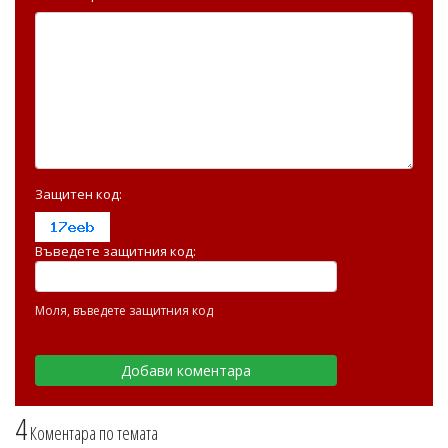
Защитен код:
Въведете защитния код:
Моля, въведете защитния код
4
Коментара по темата