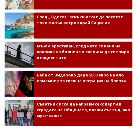
След „Одисея“ всички искат да посетят
този малък остров край Сицилия
Мъж е арестуван, след като се качи на
покрива на болница и започна да се взира
в пациентите
Баба от Зидарово даде 5000 евро на ало
измамник за спешна операция на близък
Съветник иска да направи секс парти в
сградата на Общината, плаши със съд, ако
му откажат