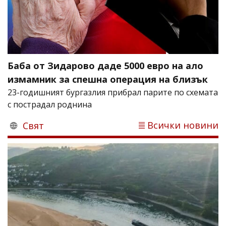
Баба от Зидарово даде 5000 евро на ало
измамник за спешна операция на близък
23-годишният бургазлия прибрал парите по схемата
с пострадал роднина
Всички новини
Свят