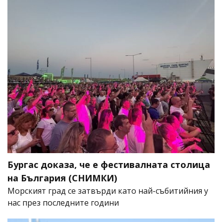
Бургас доказа, че е фестивалната столица
на България (СНИМКИ)
Морският град се затвърди като най-събитийния у
нас през последните години