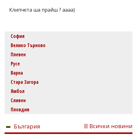
Клипчета ша прайш ? аааа)
София
Велико Търново
Плевен
Русе
Варна
Стара Загора
Ямбол
Сливен
Пловдив
Всички новини
България