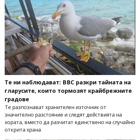
Те ни наблюдават: BBC разкри тайната на
гларусите, които тормозят крайбрежните
градове
Те разпознават хранителен източник от
значително разстояние и следят действията на
хората, вместо да разчитат единствено на случайно
открита храна