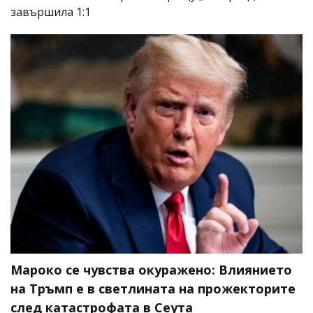
завършила 1:1
Мароко се чувства окуражено: Влиянието
на Тръмп е в светлината на прожекторите
след катастрофата в Сеута