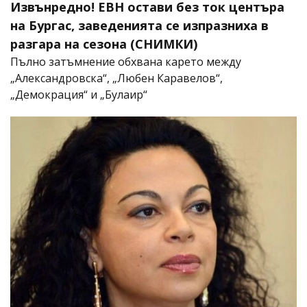
Извънредно! ЕВН остави без ток центъра
на Бургас, заведенията се изпразниха в
разгара на сезона (СНИМКИ)
Пълно затъмнение обхвана карето между
„Александровска“, „Любен Каравелов“,
„Демокрация“ и „Булаир“