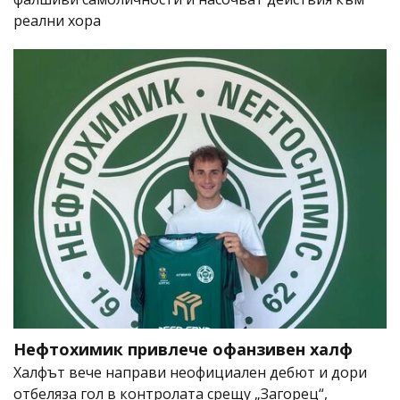
реални хора
Нефтохимик привлече офанзивен халф
Халфът вече направи неофициален дебют и дори
отбеляза гол в контролата срещу „Загорец“,