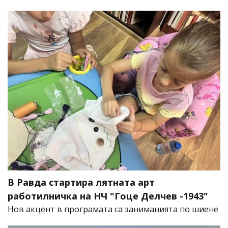
В Равда стартира лятната арт
работилничка на НЧ "Гоце Делчев -1943"
Нов акцент в програмата са заниманията по шиене