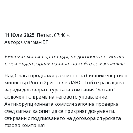
Коментарите
под
статиите
се
въвеждат
от
11 Юли 2025
, Петък, 07:40 ч.
читателите
Автор: Флагман.БГ
и
редакцията
не
Бившият министър твърди, че договорът с "Боташ"
носи
е неизгоден заради начина, по който се изпълнява
отговорност
за
Над 6 часа продължи разпитът на бившия енергиен
тях!
Ако
министър Росен Христов в ДАНС. Той се разследва
откриете
заради договора с турската компания "Боташ",
обиден
сключен по време на неговото управление.
за
вас
Антикорупционната комисия започна проверка
коментар,
след сигнал за опит да се прикрият документи,
моля
свързани с подписването на договора с турската
сигнализирайте
ни!
газова компания.