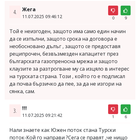
Жега
4.
11.07.2025 09:46:12
0
9
Той е неизгоден, защото има само един начин
да се изпълни, защото срока на договора е
необосновано дълъг , защото се предоставя
реципрочен, безвъзмезден капацитет през
българската газопреносна мрежа и защото
клаузите за разтрогване му са изцяло в интерес
на турската страна. Този , който го е подписал
да почва бързичко да пее, за да не изгори на
сянка, сам.
!!!
3.
11.07.2025 09:21:42
1
6
Нали знаете как Южен поток стана Турски
поток-Кой го направи ?Сега се правят ,че нищо