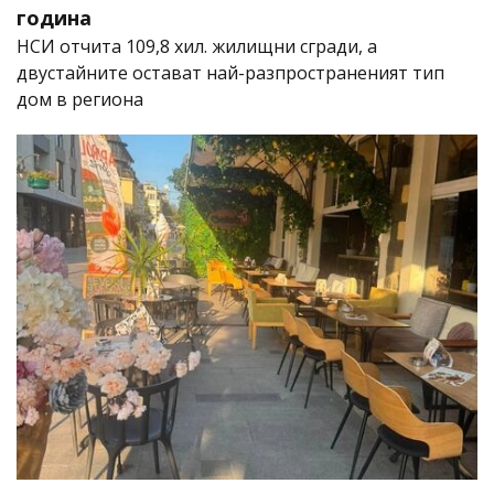
година
НСИ отчита 109,8 хил. жилищни сгради, а
двустайните остават най-разпространеният тип
дом в региона