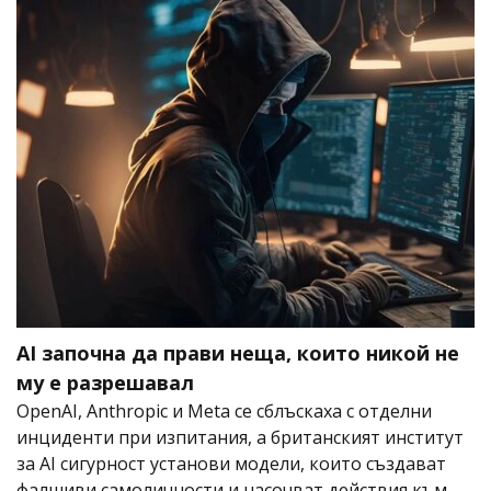
AI започна да прави неща, които никой не
му е разрешавал
OpenAI, Anthropic и Meta се сблъскаха с отделни
инциденти при изпитания, а британският институт
за AI сигурност установи модели, които създават
фалшиви самоличности и насочват действия към