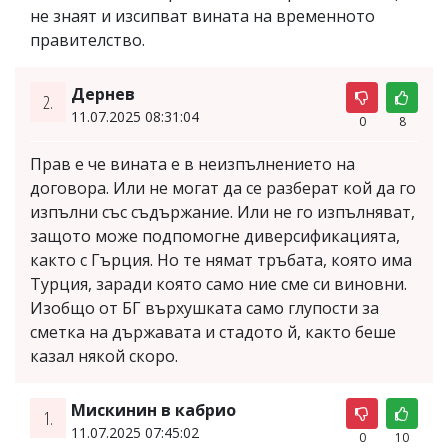
не знаят и изсипват вината на временното
правителство.
Дернев
2.
11.07.2025 08:31:04
0
8
Прав е че вината е в неизпълнението на
договора. Или не могат да се разберат кой да го
изпълни със съдържание. Или не го изпълняват,
защото може подпомогне диверсификацията,
както с Гърция. Но те нямат тръбата, която има
Турция, заради която само ние сме си виновни.
Изобщо от БГ върхушката само глупости за
сметка на държавата и стадото й, както беше
казал някой скоро.
Мискинин в кабрио
1.
11.07.2025 07:45:02
0
10