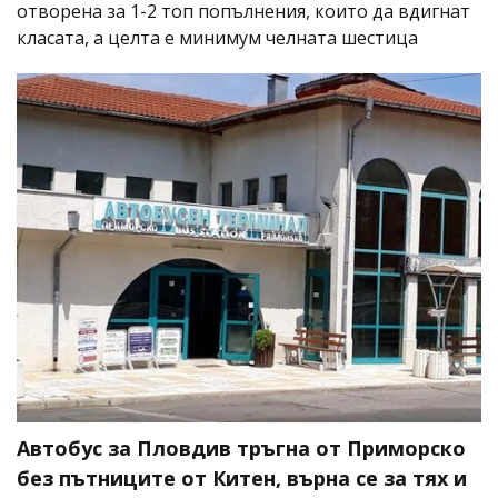
отворена за 1-2 топ попълнения, които да вдигнат
класата, а целта е минимум челната шестица
Автобус за Пловдив тръгна от Приморско
без пътниците от Китен, върна се за тях и