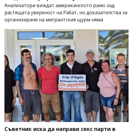
Анализатори виждат американското рамо зад
растящата увереност на Рабат, но доказателства за
организиране на мигрантския щурм няма
Съветник иска да направи секс парти в