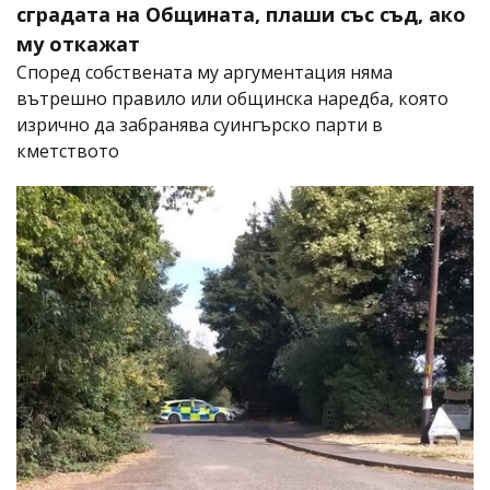
сградата на Общината, плаши със съд, ако
му откажат
Според собствената му аргументация няма
вътрешно правило или общинска наредба, която
изрично да забранява суингърско парти в
кметството