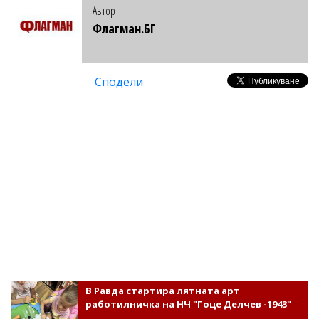
Автор
Флагман.БГ
Сподели
В Равда стартира лятната арт
работилничка на НЧ "Гоце Делчев -1943"