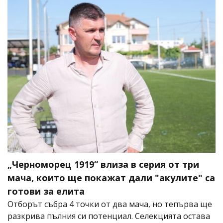
„Черноморец 1919“ влиза в серия от три
мача, които ще покажат дали "акулите" са
готови за елита
Отборът събра 4 точки от два мача, но тепърва ще
разкрива пълния си потенциал. Селекцията остава