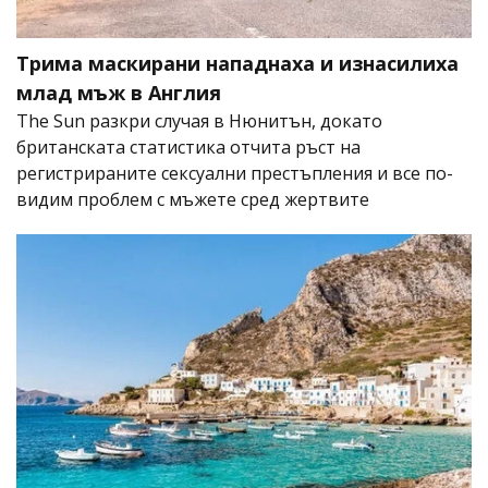
Трима маскирани нападнаха и изнасилиха
млад мъж в Англия
The Sun разкри случая в Нюнитън, докато
британската статистика отчита ръст на
регистрираните сексуални престъпления и все по-
видим проблем с мъжете сред жертвите