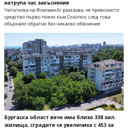
натрупа час закъснение
Читателка на Флагман.бг разказва, че превозното
средство първо поело към Созопол, след това
обърнало обратно без никакво обяснение
Бургаска област вече има близо 338 хил.
жилища, сградите се увеличиха с 453 за