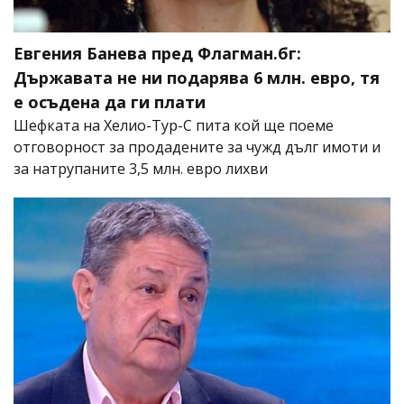
Евгения Банева пред Флагман.бг:
Държавата не ни подарява 6 млн. евро, тя
е осъдена да ги плати
Шефката на Хелио-Тур-С пита кой ще поеме
отговорност за продадените за чужд дълг имоти и
за натрупаните 3,5 млн. евро лихви