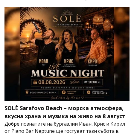
SOLÈ Sarafovo Beach – морска атмосфера,
вкусна храна и музика на живо на 8 август
Добре познатите на бургазлии Иван, Крис и Кирил
от Piano Bar Neptune ще гостуват тази събота в