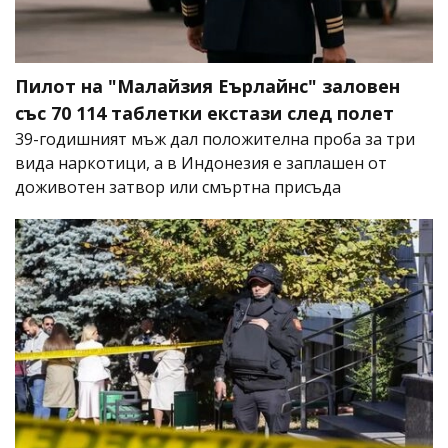
Пилот на "Малайзия Еърлайнс" заловен
със 70 114 таблетки екстази след полет
39-годишният мъж дал положителна проба за три
вида наркотици, а в Индонезия е заплашен от
доживотен затвор или смъртна присъда