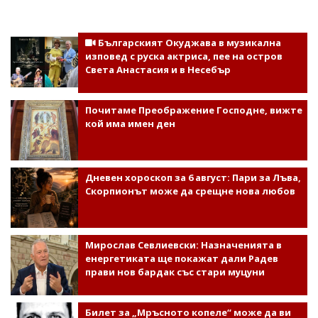
Българският Окуджава в музикална
изповед с руска актриса, пее на остров
Света Анастасия и в Несебър
Почитаме Преображение Господне, вижте
кой има имен ден
Дневен хороскоп за 6 август: Пари за Лъва,
Скорпионът може да срещне нова любов
Мирослав Севлиевски: Назначенията в
енергетиката ще покажат дали Радев
прави нов бардак със стари муцуни
Билет за „Мръсното копеле“ може да ви