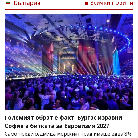
Всички новини
България
Големият обрат е факт: Бургас изравни
София в битката за Евровизия 2027
Само преди седмица морският град имаше едва 8%