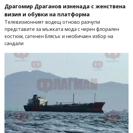
Драгомир Драганов изненада с женствена
визия и обувки на платформа
Телевизионният водещ отново разчупи
представите за мъжката мода с черен флорален
костюм, сатенен блясък и необичаен избор на
сандали