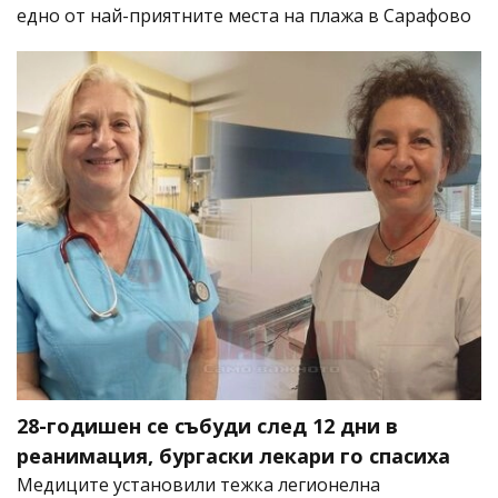
едно от най-приятните места на плажа в Сарафово
28-годишен се събуди след 12 дни в
реанимация, бургаски лекари го спасиха
Медиците установили тежка легионелна