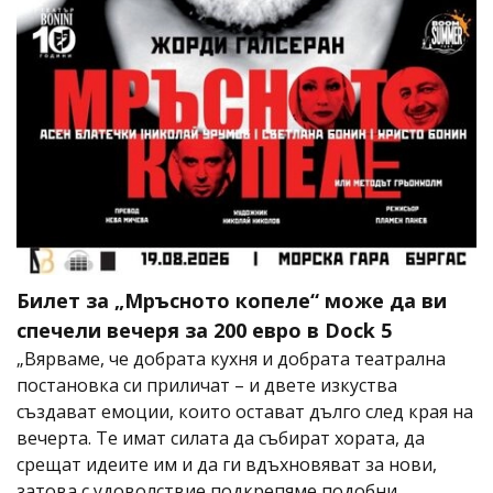
Билет за „Мръсното копеле“ може да ви
спечели вечеря за 200 евро в Dock 5
„Вярваме, че добрата кухня и добрата театрална
постановка си приличат – и двете изкуства
създават емоции, които остават дълго след края на
вечерта. Те имат силата да събират хората, да
срещат идеите им и да ги вдъхновяват за нови,
затова с удоволствие подкрепяме подобни