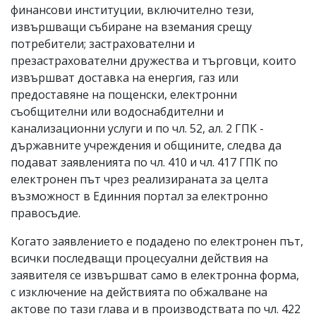
финансови институции, включително тези,
извършващи събиране на вземания срещу
потребители; застрахователни и
презастрахователни дружества и търговци, които
извършват доставка на енергия, газ или
предоставяне на пощенски, електронни
съобщителни или водоснабдителни и
канализационни услуги и по чл. 52, ал. 2 ГПК -
държавните учреждения и общините, следва да
подават заявленията по чл. 410 и чл. 417 ГПК по
електронен път чрез реализираната за целта
възможност в Единния портал за електронно
правосъдие.
Когато заявлението е подадено по електронен път,
всички последващи процесуални действия на
заявителя се извършват само в електронна форма,
с изключение на действията по обжалване на
актове по тази глава и в производствата по чл. 422