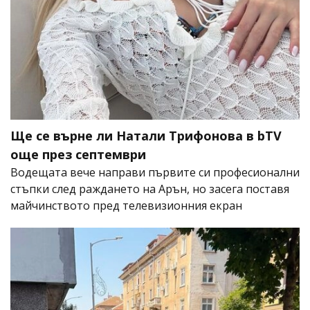
Ще се върне ли Натали Трифонова в bTV
още през септември
Водещата вече направи първите си професионални
стъпки след раждането на Арън, но засега поставя
майчинството пред телевизионния екран