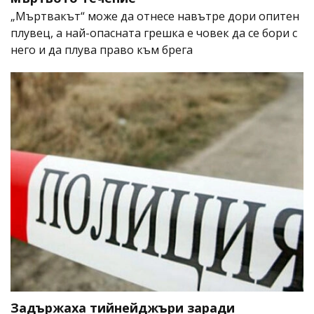
„Мъртвакът“ може да отнесе навътре дори опитен
плувец, а най-опасната грешка е човек да се бори с
него и да плува право към брега
Задържаха тийнейджъри заради