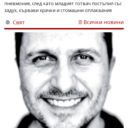
пневмония, след като младият готвач постъпил със
задух, кървави храчки и стомашни оплаквания
Всички новини
Свят