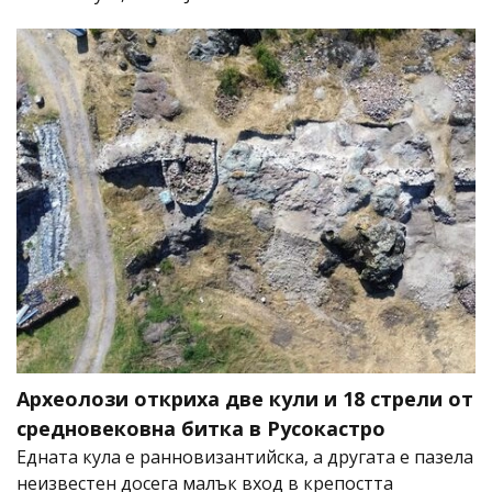
Археолози откриха две кули и 18 стрели от
средновековна битка в Русокастро
Едната кула е ранновизантийска, а другата е пазела
неизвестен досега малък вход в крепостта