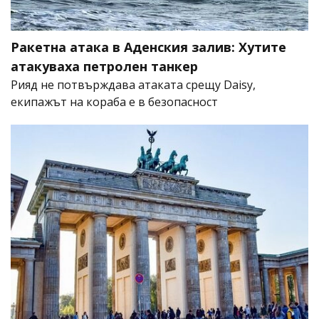
Ракетна атака в Аденския залив: Хутите
атакуваха петролен танкер
Рияд не потвърждава атаката срещу Daisy,
екипажът на кораба е в безопасност