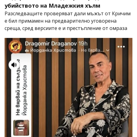
убийството на Младежкия хълм
Разследващите проверяват дали мъжът от Кричим
е бил примамен на предварително уговорена
среща, сред версиите е и престъпление от омраза