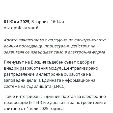
Коментарите
под
статиите
се
01 Юли 2025
, Вторник, 16:14 ч.
въвеждат
Автор: Флагман.бг
от
читателите
и
Когато заявлението е подадено по електронен път,
редакцията
всички последващи процесуални действия на
не
носи
заявителя се извършват само в електронна форма
отговорност
за
Пленумът на Висшия съдебен съвет одобри и
тях!
внедри разработения модул „Централизирано
Ако
откриете
разпределение и електронна обработка на
обиден
заповедни дела“ в Единната информационна
за
система на съдилищата (ЕИСС).
вас
коментар,
Той е интегриран с Единния портал за електронно
моля
сигнализирайте
правосъдие (ЕПЕП) и е достъпен за потребителите
ни!
считано от 1 юли 2025 година.