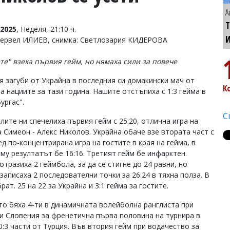
А
Т
2025
, Неделя, 21:10 ч.
Тервел ИЛИЕВ, снимка: Светлозария КИДЕРОВА
те" взеха първия гейм, но нямаха сили за повече
я загуби от Украйна в последния си домакински мач от
К
а нациите за тази година. Нашите отстъпиха с 1:3 гейма в
ургас".
С
лите ни спечелиха първия гейм с 25:20, отлична игра на
а Симеон - Алекс Николов. Украйна обаче взе втората част с
ед по-концентрирана игра на гостите в края на гейма, в
 му резултатът бе 16:16. Третият гейм бе инфарктен.
тразиха 2 геймбола, за да се стигне до 24 равни, но
записаха 2 последователни точки за 26:24 в тяхна полза. В
т. 25 на 22 за Украйна и 3:1 гейма за гостите.
то бяха 4-ти в динамичната волейболна ранглиста при
и Словения за френетична първа половина на турнира в
0:3 части от Турция. Във втория гейм при водачество за