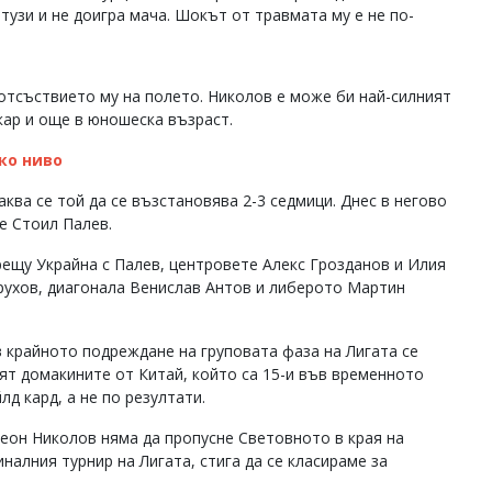
узи и не доигра мача. Шокът от травмата му е не по-
отсъствието му на полето. Николов е може би най-силният
кар и още в юношеска възраст.
ко ниво
ква се той да се възстановява 2-3 седмици. Днес в негово
е Стоил Палев.
щу Украйна с Палев, центровете Алекс Грозданов и Илия
рухов, диагонала Венислав Антов и либерото Мартин
 в крайното подреждане на груповата фаза на Лигата се
ят домакините от Китай, който са 15-и във временното
лд кард, а не по резултати.
еон Николов няма да пропусне Световното в края на
налния турнир на Лигата, стига да се класираме за