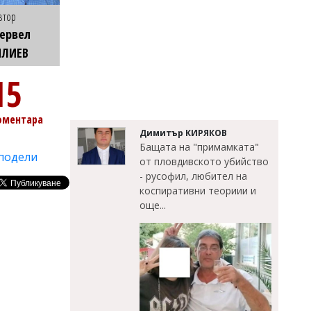
втор
ервел
ИЛИЕВ
15
оментара
Димитър КИРЯКОВ
Бащата на "примамката"
подели
от пловдивското убийство
- русофил, любител на
коспиративни теориии и
още...