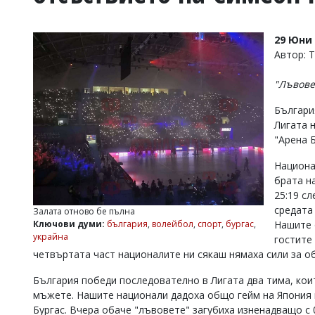
УКРАЙНА
СПОРТ
29 Юни 
РАЗСЛЕДВАНЕ
Автор: 
БИЗНЕС
"Лъвове
ЮГ
Българи
Лигата н
Управители:
"Арена Б
Веселин
Василев,
Национа
email:
v.vasilev@flagman.bg
брата н
Катя
25:19 сл
Касабова,
средата
Залата отново бе пълна
еmail:
k.kassabova@flagman.bg
Ключови думи:
българия
,
волейбол
,
спорт
,
бургас
,
Нашите о
украйна
гостите 
Главен
четвъртата част националите ни сякаш нямаха сили за обра
редактор:
Иван
Колев,
България победи последователно в Лигата два тима, кои
email:
мъжете. Нашите национали дадоха общо гейм на Япония 
office@flagman.bg
Бургас. Вчера обаче "лъвовете" загубиха изненадващо с 