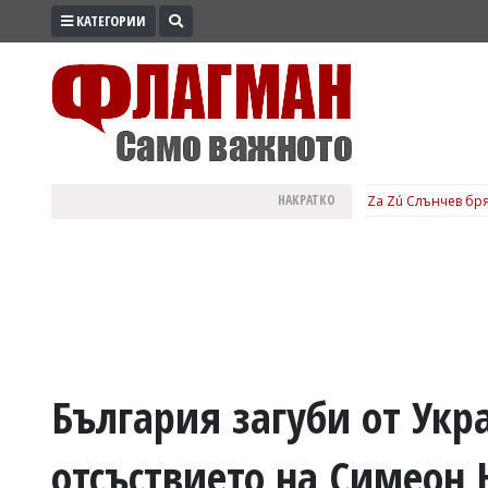
КАТЕГОРИИ
ПРОМО
ЗОНА
ИЗБОРИ
2026
ПРАКТИЧНО
НАКРАТКО
Za Zú Слънчев бря
КУЛТУРА
ЗДРАВЕ
ПОЛИТИКА
ОБЩИНИ
ОБЩЕСТВО
ЛАЙФСТАЙЛ
България загуби от Укра
ВОЙНАТА
отсъствието на Симеон 
В