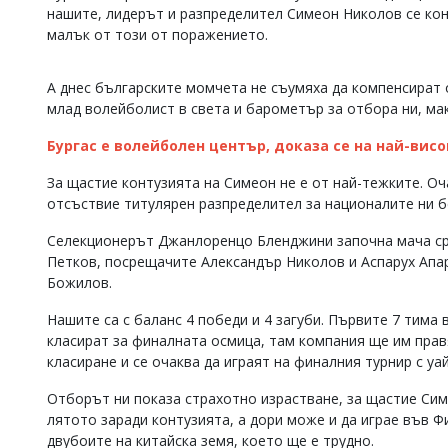
нашите, лидерът и разпределител Симеон Николов се конт
Коментарите
малък от този от поражението.
под
статиите
се
А днес българските момчета не съумяха да компенсират 
въвеждат
млад волейболист в света и барометър за отбора ни, ма
от
читателите
Бургас е волейболен център, доказа се на най-висо
и
редакцията
За щастие контузията на Симеон не е от най-тежките. Оча
не
носи
отсъствие титулярен разпределител за националите ни б
отговорност
за
Селекционерът Джанлоренцо Бленджини започна мача сре
тях!
Петков, посрещачите Александър Николов и Аспарух Апа
Ако
Божилов.
откриете
обиден
Нашите са с баланс 4 победи и 4 загуби. Първите 7 тима
за
класират за финалната осмица, там компания ще им прав
вас
класиране и се очаква да играят на финалния турнир с уай
коментар,
моля
Отборът ни показа страхотно израстване, за щастие Сим
сигнализирайте
ни!
лятото заради контузията, а дори може и да играе във Фи
двубоите на китайска земя, което ще е трудно.