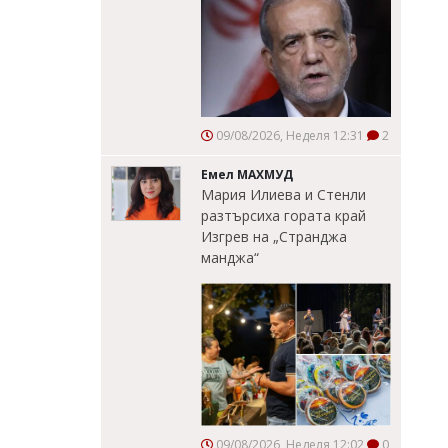
09/08/2026, Неделя 12:31
2
Емел МАХМУД
Мария Илиева и Стенли
разтърсиха гората край
Изгрев на „Странджа
манджа“
09/08/2026, Неделя 12:02
0