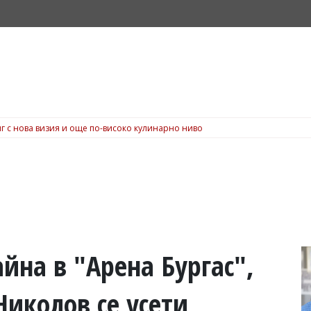
г с нова визия и още по-високо кулинарно ниво
йна в "Арена Бургас",
Николов се усети