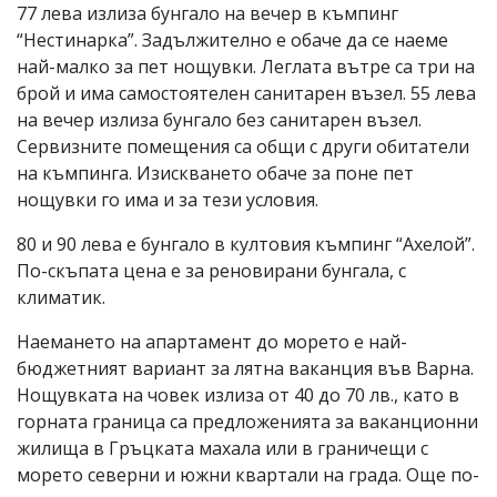
77 лева излиза бунгало на вечер в къмпинг
“Нестинарка”. Задължително е обаче да се наеме
най-малко за пет нощувки. Леглата вътре са три на
брой и има самостоятелен санитарен възел. 55 лева
на вечер излиза бунгало без санитарен възел.
Сервизните помещения са общи с други обитатели
на къмпинга. Изискването обаче за поне пет
нощувки го има и за тези условия.
80 и 90 лева е бунгало в култовия къмпинг “Ахелой”.
По-скъпата цена е за реновирани бунгала, с
климатик.
Наемането на апартамент до морето е най-
бюджетният вариант за лятна ваканция във Варна.
Нощувката на човек излиза от 40 до 70 лв., като в
горната граница са предложенията за ваканционни
жилища в Гръцката махала или в граничещи с
морето северни и южни квартали на града. Още по-