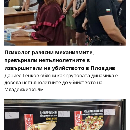
Психолог разясни механизмите,
превърнали непълнолетните в
извършители на убийството в Пловдив
Даниел Генков обясни как груповата динамика е
довела непълнолетните до убийството на
Младежкия хълм