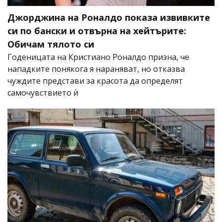
Джорджина на Роналдо показа извивките
си по бански и отвърна на хейтърите:
Обичам тялото си
Годеницата на Кристиано Роналдо призна, че
нападките понякога я нараняват, но отказва
чуждите представи за красота да определят
самочувствието ѝ