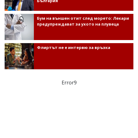
България
Бум на външен отит след морето: Лекари
предупреждават за ухото на плувеца
Флиртът не е интервю за връзка
Error9