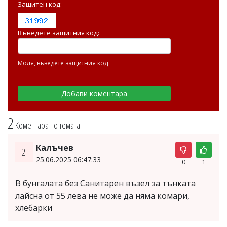
Защитен код:
Въведете защитния код:
Моля, въведете защитния код
2
Коментара по темата
Калъчев
2.
25.06.2025 06:47:33
0
1
В бунгалата без Санитарен възел за тънката
лайсна от 55 лева не може да няма комари,
хлебарки