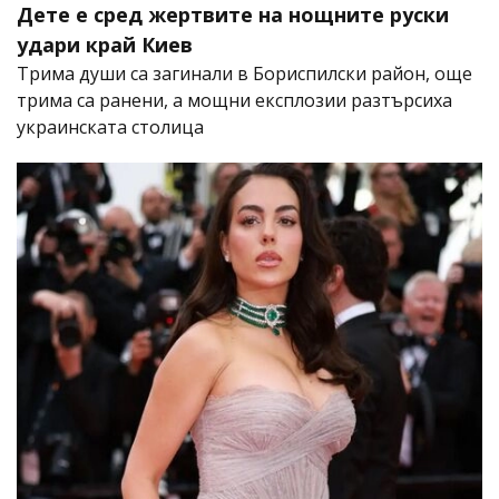
Дете е сред жертвите на нощните руски
удари край Киев
Трима души са загинали в Бориспилски район, още
трима са ранени, а мощни експлозии разтърсиха
украинската столица