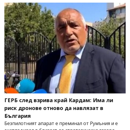
ГЕРБ след взрива край Кардам: Има ли
риск дронове отново да навлязат в
България
Безпилотният апарат е преминал от Румъния и е