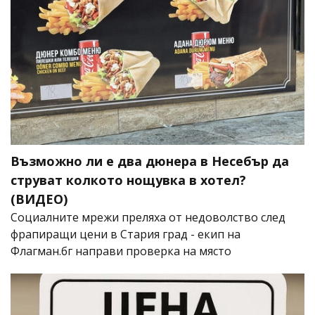
Възможно ли е два дюнера в Несебър да
струват колкото нощувка в хотел?
(ВИДЕО)
Социалните мрежи преляха от недоволство след
фрапиращи цени в Стария град - екип на
Флагман.бг направи проверка на място