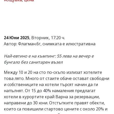
Коментарите
под
статиите
се
въвеждат
от
читателите
24 Юни 2025
, Вторник, 17:20 ч.
и
редакцията
Автор: Флагман.бг, снимката е илюстративна
не
носи
Най-евтино е на къмпинг: 55 лева на вечер е
отговорност
за
бунгало без санитарен възел
тях!
Ако
Между 10 и 20 на сто по-скъпо излизат хотелите
откриете
това лято. Много от стаите обаче остават свободни
обиден
за
и собствениците на хотели търсят начин да ги
вас
напълнят. От 15 до 40% намаления предлагат
коментар,
хотели в курортите край Варна за резервации,
моля
сигнализирайте
направени до 30 юни. Отстъпките правят обекти,
ни!
които са повишили стартово цените с около 20% и