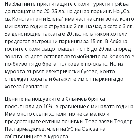
На Златните пристигащите с коли туристи трябва
да плащат и по 20-25 лв. на ден за паркинг. На „Св.
св. Константин и Елена” има частна синя зона, която
миналата година струваше 2 лв. на час, а сега е 3 лв.
За денонощие таксата е 20 лв., но в някои хотели
предлагат вътрешни паркинги за 15 лв. В Албена
гостите с коли също плащат - от 8 до 20 лв. според
зоната, където оставят автомобилите си. Колкото е
по-близо тя до брега, толкова е по-скъпо. Но из
курорта вървят електрически бусове, които
отвеждат хората и багажите им от паркинга до
хотела безплатно.
Цените на нощувките в Слънчев бряг са
поскъпнали до 10%, в сравнение с миналата година.
Има много скъпи хотели, но не са малко и
предлагащите евтини почивки. Това заяви Теодор
Пастармаджиев, член на УС на Съюза на
собствениците в курорта.