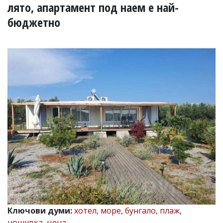
УКРАЙНА
лято, апартамент под наем е най-
СПОРТ
бюджетно
РАЗСЛЕДВАНЕ
БИЗНЕС
ЮГ
Управители:
Веселин
Василев,
email:
v.vasilev@flagman.bg
Катя
Касабова,
еmail:
k.kassabova@flagman.bg
Главен
редактор:
Иван
Колев,
email:
Ключови думи:
хотел
,
море
,
бунгало
,
плаж
,
office@flagman.bg
нощувка
,
цена