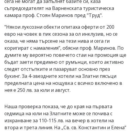
сега не могат да запълнят базите си, каза
съпредседателят на Варненската туристическа
камара проф. Стоян Маринов пред "Труд".
"Някои луксозни обекти опитаха оферти от 200
евро на човек в пик сезона за ол инклузив, но се
оказа, че няма търсене на тези нива и сега ги
коригират с намаления”, обясни проф. Маринов. По
думите му вероятно повечето стаи на промоция ще
бъдат заети предимно от румънци, които активно
следят отстъпките и пазаруват основно през
букинг. За 4-звездните хотели на Златни пясъци
пределната цена на нощувка с всичко включено в
нея е 250 лв. за юли и август.
Наша проверка показа, че до края на първата
седмица на юли на Златните може се почива с
изхранване за 110-115 лв. на вечер в хотели на
втора и трета линия. На „Св. св. Константин и Елена”