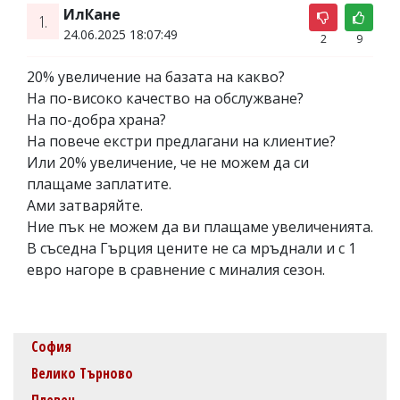
ИлКане
1.
24.06.2025 18:07:49
2
9
20% увеличение на базата на какво?
На по-високо качество на обслужване?
На по-добра храна?
На повече екстри предлагани на клиентие?
Или 20% увеличение, че не можем да си
плащаме заплатите.
Ами затваряйте.
Ние пък не можем да ви плащаме увеличенията.
В съседна Гърция цените не са мръднали и с 1
евро нагоре в сравнение с миналия сезон.
София
Велико Търново
Плевен