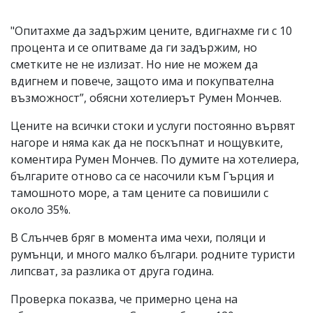
"Опитахме да задържим цените, вдигнахме ги с 10
процента и се опитваме да ги задържим, но
сметките не не излизат. Но ние не можем да
вдигнем и повече, защото има и покупвателна
възможност”, обясни хотелиерът Румен Мончев.
Цените на всички стоки и услуги постоянно вървят
нагоре и няма как да не поскъпнат и нощувките,
коментира Румен Мончев. По думите на хотелиера,
българите отново са се насочили към Гърция и
тамошното море, а там цените са повишили с
около 35%.
В Слънчев бряг в момента има чехи, поляци и
румънци, и много малко българи. родните туристи
липсват, за разлика от друга година.
Проверка показва, че примерно цена на