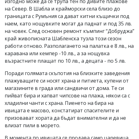
изгодно може да се трупа тен по дивите плажове
на Север. В Шабла и крайморски села близо до
границата с Румъния са дават китни къщички под
наем, като нощувките могат да паднат и под 35 лв.
на човек. След основен ремонт къмпинг “Добруджа”
край живописната Шабленска тузла този сезон
работи отново. Разполагането на палатка е 8 лв., на
каравана или кемпер -10 лв., а за нощувка
възрастните плащат по 10 лв., а децата - по 5 лв.
Поради голямата скъпотия на близките заведения
плажуващите си носят храна и питиета, купени от
магазините в града или сандвичи от дома. Те си
пийват бира и хапват чипсове на плажа, някои са с
хладилни чанти с храна. Пиенето на бира на
ивицата е масово, констатират спасителите и
призовават хората да бъдат внимателни и да не
влизат пили в морето.
В момента по ивицата се продава само царевица,