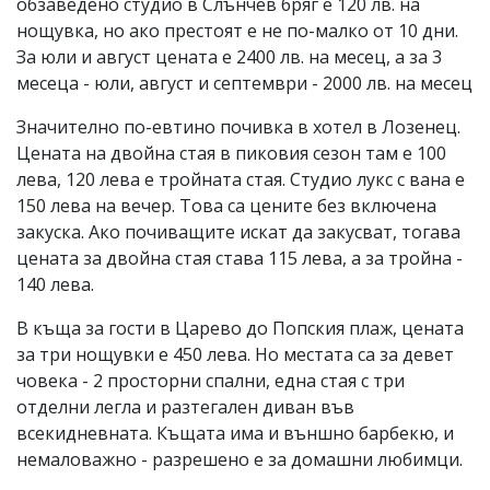
обзаведено студио в Слънчев бряг е 120 лв. на
нощувка, но ако престоят е не по-малко от 10 дни.
За юли и август цената е 2400 лв. на месец, а за 3
месеца - юли, август и септември - 2000 лв. на месец
Значително по-евтино почивка в хотел в Лозенец.
Цената на двойна стая в пиковия сезон там е 100
лева, 120 лева е тройната стая. Студио лукс с вана е
150 лева на вечер. Това са цените без включена
закуска. Ако почиващите искат да закусват, тогава
цената за двойна стая става 115 лева, а за тройна -
140 лева.
В къща за гости в Царево до Попския плаж, цената
за три нощувки е 450 лева. Но местата са за девет
човека - 2 просторни спални, една стая с три
отделни легла и разтегален диван във
всекидневната. Къщата има и външно барбекю, и
немаловажно - разрешено е за домашни любимци.