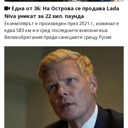
Една от 36: На Острова се продава Lada
Niva уникат за 22 хил. паунда
Екземплярът е произведен през 2021 г., изминал е
едва 583 км и е сред последните внесени във
Великобритания преди санкциите срещу Русия