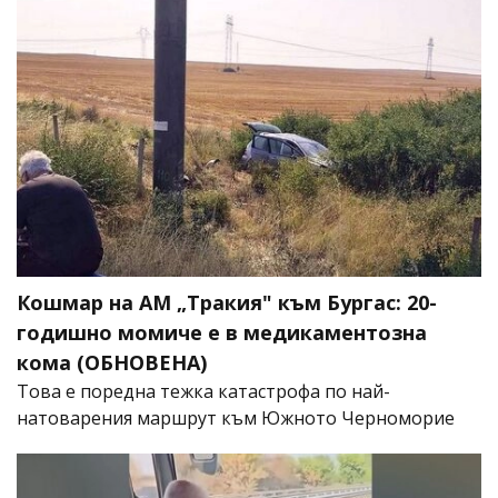
Кошмар на АМ „Тракия" към Бургас: 20-
годишно момиче е в медикаментозна
кома (ОБНОВЕНА)
Това е поредна тежка катастрофа по най-
натоварения маршрут към Южното Черноморие