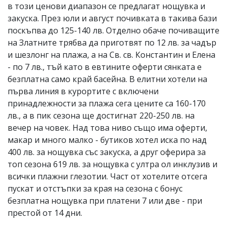
в този ценови диапазон се предлагат нощувка и
закуска. През юли и август почивката в такива бази
поскъпва до 125-140 лв. Отделно обаче почиващите
на Златните трябва да приготвят по 12 лв. за чадър
и шезлонг на плажа, а на Св. св. Константин и Елена
- по 7 лв., тъй като в евтините оферти сянката е
безплатна само край басейна. В елитни хотели на
първа линия в курортите с включени
принадлежности за плажа сега цените са 160-170
лв., а в пик сезона ще достигнат 220-250 лв. на
вечер на човек. Над това ниво също има оферти,
макар и много малко - бутиков хотел иска по над
400 лв. за нощувка със закуска, а друг оферира за
топ сезона 619 лв. за нощувка с ултра ол инклузив и
всички плажни глезотии. Част от хотелите отсега
пускат и отстъпки за края на сезона с бонус
безплатна нощувка при платени 7 или две - при
престой от 14 дни.