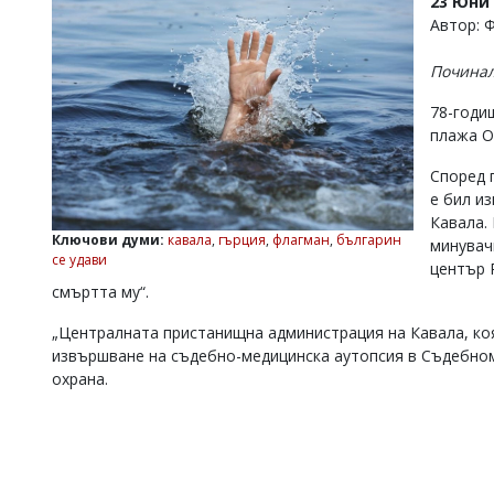
23 Юни 
УКРАЙНА
Автор: 
СПОРТ
Починал
РАЗСЛЕДВАНЕ
БИЗНЕС
78-годи
плажа О
ЮГ
Според 
е бил и
Управители:
Веселин
Кавала.
Василев,
Ключови думи:
кавала
,
гърция
,
флагман
,
българин
минувач
email:
се удави
център 
v.vasilev@flagman.bg
смъртта му“.
Катя
Касабова,
„Централната пристанищна администрация на Кавала, ко
еmail:
k.kassabova@flagman.bg
извършване на съдебно-медицинска аутопсия в Съдебном
охрана.
Главен
редактор:
Иван
Колев,
email:
office@flagman.bg