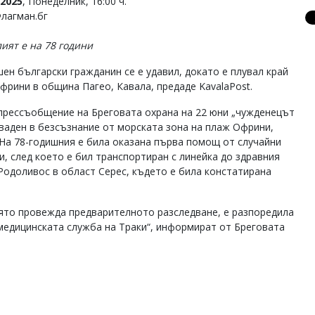
2025
, Понеделник, 16:00 ч.
Флагман.бг
ият е на 78 години
шен български гражданин се е удавил, докато е плувал край
фрини в община Пагео, Кавала, предаде KavalaPost.
прессъобщение на Бреговата охрана на 22 юни „чужденецът
зваден в безсъзнание от морската зона на плаж Офрини,
 На 78-годишния е била оказана първа помощ от случайни
и, след което е бил транспортиран с линейка до здравния
Родоливос в област Серес, където е била констатирана
ято провежда предварителното разследване, е разпоредила
едицинската служба на Траки“, информират от Бреговата