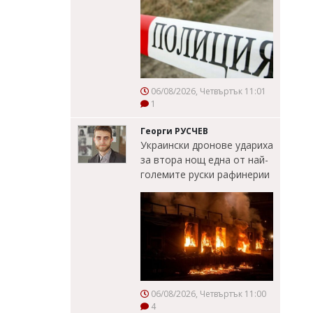
06/08/2026, Четвъртък 11:01
1
Георги РУСЧЕВ
Украински дронове удариха
за втора нощ една от най-
големите руски рафинерии
06/08/2026, Четвъртък 11:00
4