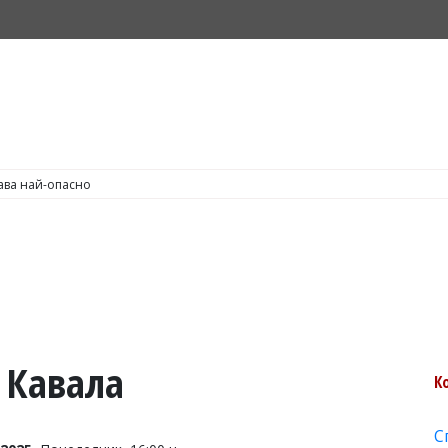
С по пушене на цигари
 Кавала
К
С