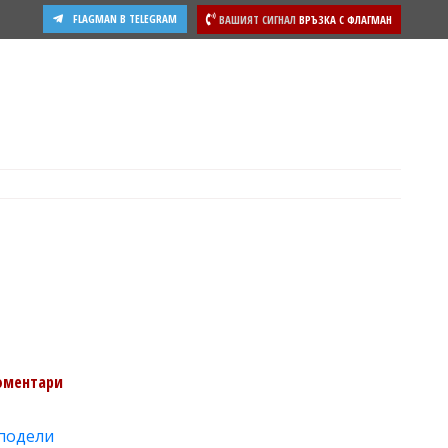
FLAGMAN В TELEGRAM
ВАШИЯТ СИГНАЛ
ВРЪЗКА С ФЛАГМАН
оментари
подели