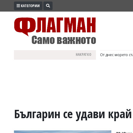
КАТЕГОРИИ
ПРОМО
ЗОНА
ИЗБОРИ
2026
ПРАКТИЧНО
НАКРАТКО
България е №1 в Е
КУЛТУРА
ЗДРАВЕ
ПОЛИТИКА
ОБЩИНИ
ОБЩЕСТВО
ЛАЙФСТАЙЛ
Българин се удави край
ВОЙНАТА
В