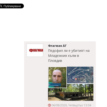
Флагман.БГ
Педофил ли е убитият на
Младежкия хълм в
Пловдив
06/08/2026, Четвъртък 13:04