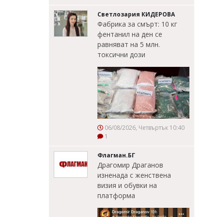
Светлозария КИДЕРОВА
Фабрика за смърт: 10 кг
фентанил на ден се
равняват на 5 млн.
токсични дози
06/08/2026, Четвъртък 10:40
1
Флагман.БГ
Драгомир Драганов
изненада с женствена
визия и обувки на
платформа