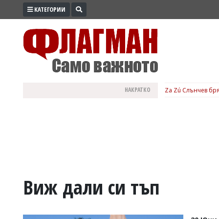
КАТЕГОРИИ
ПРОМО
ЗОНА
ИЗБОРИ
2026
ПРАКТИЧНО
НАКРАТКО
Za Zú Слънчев бря
КУЛТУРА
ЗДРАВЕ
ПОЛИТИКА
ОБЩИНИ
ОБЩЕСТВО
ЛАЙФСТАЙЛ
Виж дали си тъп
ВОЙНАТА
В