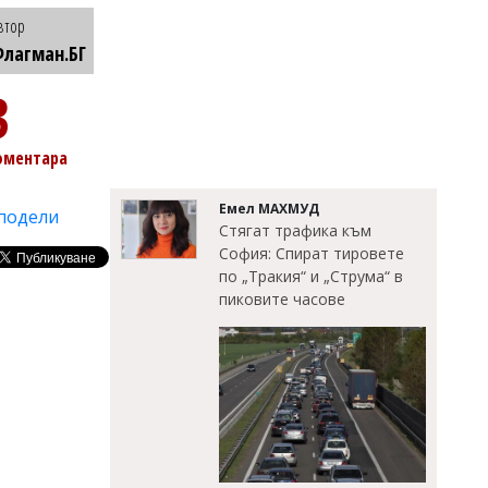
втор
лагман.БГ
3
оментара
Емел МАХМУД
подели
Стягат трафика към
София: Спират тировете
по „Тракия“ и „Струма“ в
пиковите часове