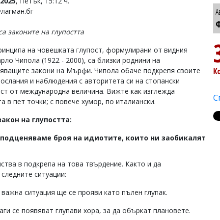
2025
, Петък, 15:12 ч.
Флагман.бг
А
Ф
са законите на глупостта
ринципа на човешката глупост, формулирани от видния
рло Чипола (1922 - 2000), са близки роднини на
яващите закони на Мърфи. Чипола обаче подкрепя своите
К
послания и наблюдения с авторитета си на стопански
ст от международна величина. Вижте как изглежда
С
а в пет точки; с повече хумор, по италиански.
акон на глупостта:
 подценяваме броя на идиотите, които ни заобикалят
ства в подкрепа на това твърдение. Както и да
 следните ситуации:
в важна ситуация ще се прояви като пълен глупак.
ги се появяват глупави хора, за да объркат плановете.