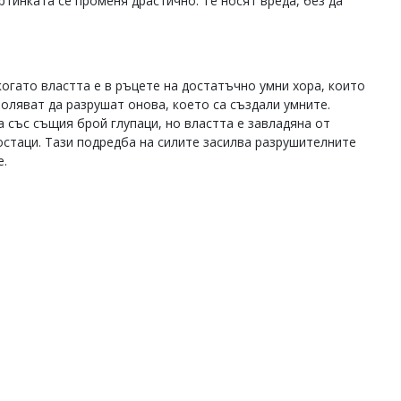
ртинката се променя драстично. Те носят вреда, без да
огато властта е в ръцете на достатъчно умни хора, които
воляват да разрушат онова, което са създали умните.
 със същия брой глупаци, но властта е завладяна от
остаци. Тази подредба на силите засилва разрушителните
е.