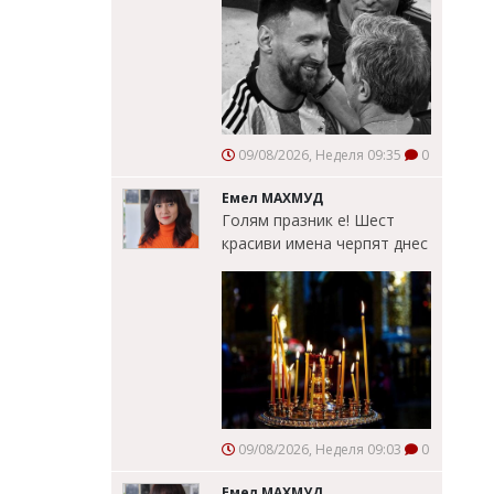
09/08/2026, Неделя 09:35
0
Емел МАХМУД
Голям празник е! Шест
красиви имена черпят днес
09/08/2026, Неделя 09:03
0
Емел МАХМУД