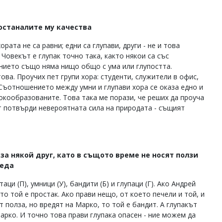
 останалите му качества
ата не са равни; едни са глупави, други - не и това
 Човекът е глупак точно така, както някои са със
анието също няма нищо общо с ума или глупостта.
а. Проучих пет групи хора: студенти, служители в офис,
Съотношението между умни и глупави хора се оказа едно и
окообразованите. Това така ме порази, че реших да проуча
т потвърди невероятната сила на природата - същият
за някой друг, като в същото време не носят ползи
реда
аци (П), умници (У), бандити (Б) и глупаци (Г). Ако Андрей
то той е простак. Ако прави нещо, от което печели и той, и
т полза, но вредят на Марко, то той е бандит. А глупакът
Марко. И точно това прави глупака опасен - ние можем да