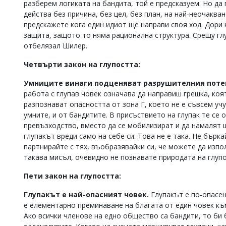
разберем логиката на бандита, той е предсказуем. Но да
действа без причина, без цел, без план, на най-неочакв
предскажете кога един идиот ще направи своя ход. Дори
защита, защото то няма рационална структура. Срещу глу
отбелязал Шилер.
Четвърти закон на глупостта:
Умниците винаги подценяват разрушителния потен
работа с глупав човек означава да направиш грешка, коя
разпознават опасността от зона Г, което не е съвсем уч
умните, и от бандитите. В присъствието на глупак те се 
превъзходство, вместо да се мобилизират и да намалят 
глупакът вреди само на себе си. Това не е така. Не бърк
партнирайте с тях, въобразявайки си, че можете да изпол
такава мисъл, очевидно не познавате природата на глупо
Пети закон на глупостта:
Глупакът е най-опасният човек.
Глупакът е по-опасен
е елементарно преминаване на благата от един човек къ
Ако всички членове на едно общество са бандити, то би 