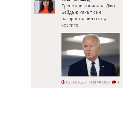
Тревожни новини за Джо
Байдън: Ракът се е
разпространил отвъд
костите
09/08/2026, Неделя 08:31
4