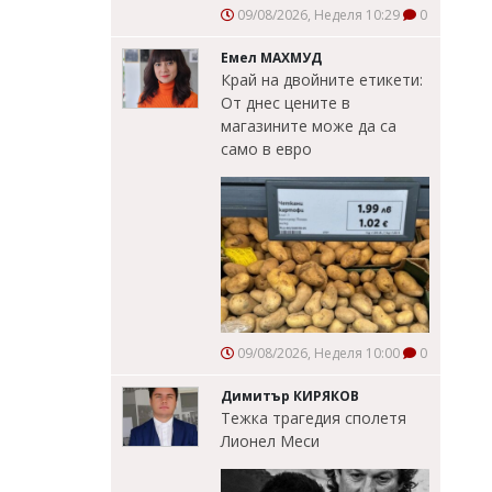
09/08/2026, Неделя 10:29
0
Емел МАХМУД
Край на двойните етикети:
От днес цените в
магазините може да са
само в евро
09/08/2026, Неделя 10:00
0
Димитър КИРЯКОВ
Тежка трагедия сполетя
Лионел Меси