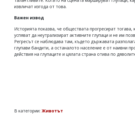
талантливите. Когато на сцената маршируват глупаци, ка
извличат изгода от това.
Важен извод
Историята показва, че обществата прогресират тогава, к
успяват да неутрализират активните глупаци и не им поз
Регресът се наблюдава там, където държавата разполага
глупави бандити, а останалото население е от наивни пр
действия на глупаците и цялата страна отива по дяволит
В категории:
Животът