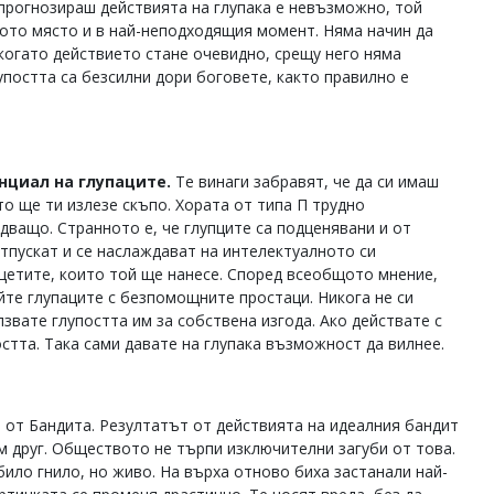
 прогнозираш действията на глупака е невъзможно, той
аното място и в най-неподходящия момент. Няма начин да
 когато действието стане очевидно, срещу него няма
постта са безсилни дори боговете, както правилно е
циал на глупаците.
Те винаги забравят, че да си имаш
то ще ти излезе скъпо. Хората от типа П трудно
удващо. Странното е, че глупците са подценявани и от
отпускат и се наслаждават на интелектуалното си
щетите, които той ще нанесе. Според всеобщото мнение,
айте глупаците с безпомощните простаци. Никога не си
звате глупостта им за собствена изгода. Ако действате с
стта. Така сами давате на глупака възможност да вилнее.
 от Бандита. Резултатът от действията на идеалния бандит
м друг. Обществото не търпи изключителни загуби от това.
било гнило, но живо. На върха отново биха застанали най-