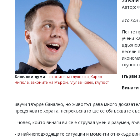
20 Юни 
УКРАЙНА
Автор: 
СПОРТ
Ето кои 
РАЗСЛЕДВАНЕ
БИЗНЕС
Петте п
учени Ка
ЮГ
вдъхнов
весели 
Управители:
икономи
Веселин
глупостт
Василев,
email:
Първи з
Ключови думи:
законите на глупостта
,
Карло
v.vasilev@flagman.bg
Чипола
,
законите на Мърфи
,
глупав човек
,
глупост
Катя
Винаги
Касабова,
еmail:
k.kassabova@flagman.bg
Звучи твърде банално, но животът дава много доказател
Главен
преценявате хората, непрекъснато ще се сблъсквате със
редактор:
Иван
- човек, който винаги ви се е струвал умен и разумен, въ
Колев,
email:
- в най-неподходящите ситуации и моменти отнякъде вина
office@flagman.bg