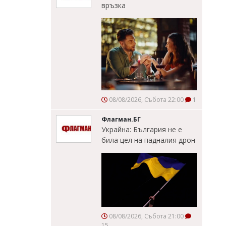
връзка
08/08/2026, Събота 22:00
1
Флагман.БГ
Украйна: България не е
била цел на падналия дрон
08/08/2026, Събота 21:00
15