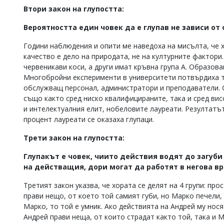
Втори закон на глупостта:
Коментарите
под
Вероятността един човек да е глупав не зависи от
статиите
се
Години наблюдения и опити ме наведоха на мисълта, че хор
въвеждат
от
качество е дело на природата, не на културните фактори.
читателите
червеникави коси, а други имат кръвна група А. Образов
и
Многобройни експерименти в университети потвърдиха тов
редакцията
обслужващ персонал, администратори и преподаватели. 
не
също както сред ниско квалифицираните, така и сред вис
носи
и интелектуалния елит, нобеловите лауреати. Резултатъ
отговорност
за
процент лауреати се оказаха глупаци.
тях!
Ако
Трети закон на глупостта:
откриете
обиден
Глупакът е човек, чиито действия водят до загуби 
за
на действащия, дори могат да работят в негова в
вас
коментар,
Третият закон указва, че хората се делят на 4 групи: прост
моля
прави нещо, от което той самият губи, но Марко печели, 
сигнализирайте
Марко, то той е умник. Ако действията на Андрей му нося
ни!
Андрей прави неща, от които страдат както той, така и 