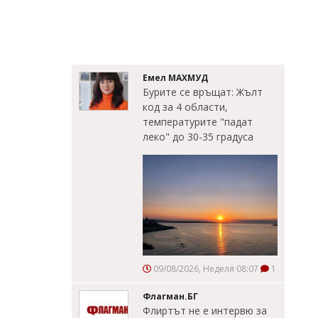
Емел МАХМУД
Бурите се връщат: Жълт
код за 4 области,
температурите "падат
леко" до 30-35 градуса
09/08/2026, Неделя 08:07
1
Флагман.БГ
Флиртът не е интервю за