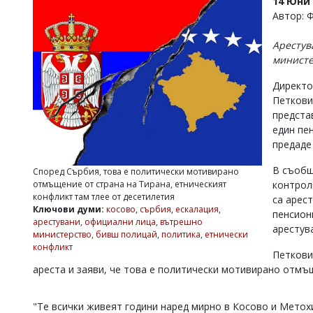
14 Юни 
УКРАЙНА
Автор: 
СПОРТ
Арестув
РАЗСЛЕДВАНЕ
министе
БИЗНЕС
Директо
ЮГ
Петкови
предста
Управители:
един пе
Веселин
предаде
Василев,
email:
В съобщ
Според Сърбия, това е политически мотивирано
v.vasilev@flagman.bg
отмъщение от страна на Тирана, етническият
контрол
Катя
конфликт там тлее от десетилетия
са арес
Касабова,
Ключови думи:
косово
,
сърбия
,
ескалация
,
пенсиони
еmail:
k.kassabova@flagman.bg
арестувани
,
официални лица
,
вътрешно
арестув
министерство
,
бивш полицай
,
политика
,
етнически
Главен
конфликт
редактор:
Петкови
Иван
ареста и заяви, че това е политически мотивирано отмъ
Колев,
email:
office@flagman.bg
"Те всички живеят години наред мирно в Косово и Метох