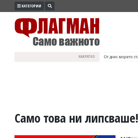
КАТЕГОРИИ
ПРОМО
ЗОНА
ИЗБОРИ
2026
ПРАКТИЧНО
НАКРАТКО
България е №1 в Е
КУЛТУРА
ЗДРАВЕ
ПОЛИТИКА
ОБЩИНИ
ОБЩЕСТВО
ЛАЙФСТАЙЛ
Само това ни липсваше!
ВОЙНАТА
В