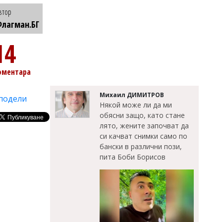
втор
лагман.БГ
14
оментара
Михаил ДИМИТРОВ
подели
Някой може ли да ми
обясни защо, като стане
лято, жените започват да
си качват снимки само по
бански в различни пози,
пита Боби Борисов