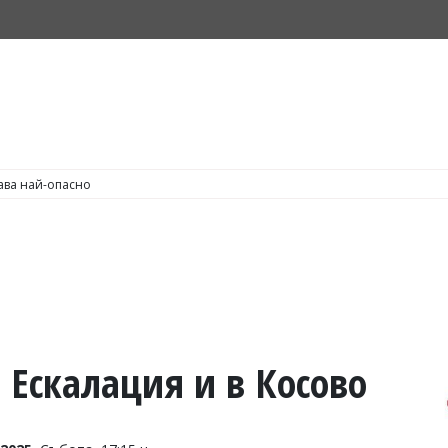
С по пушене на цигари
 Ескалация и в Косово