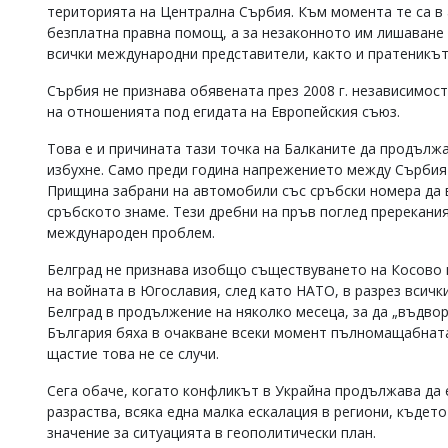
територията на Централна Сърбия. Към момента те са в 
Коментарите
безплатна правна помощ, а за незаконното им лишаване
под
всички международни представители, както и пратеникът 
статиите
се
Сърбия не признава обявената през 2008 г. независимост
въвеждат
на отношенията под егидата на Европейския съюз.
от
читателите
и
Това е и причината тази точка на Балканите да продължа
редакцията
избухне. Само преди година напрежението между Сърбия 
не
Прищина забрани на автомобили със сръбски номера да в
носи
сръбското знаме. Тези дребни на пръв поглед пререкани
отговорност
международен проблем.
за
тях!
Белград не признава изобщо съществуването на Косово 
Ако
на войната в Югославия, след като НАТО, в разрез всич
откриете
обиден
Белград в продължение на няколко месеца, за да „въдвор
за
България бяха в очакване всеки момент пълномащабната в
вас
щастие това не се случи.
коментар,
моля
Сега обаче, когато конфликът в Украйна продължава да е
сигнализирайте
разраства, всяка една малка ескалация в региони, къдет
ни!
значение за ситуацията в геополитически план.