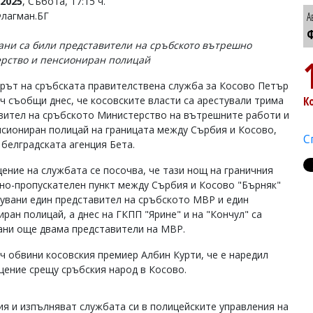
2025
, Събота, 17:15 ч.
Флагман.БГ
А
Ф
ани са били представители на сръбското вътрешно
рство и пенсиониран полицай
рът на сръбската правителствена служба за Косово Петър
ч съобщи днес, че косовските власти са арестували трима
К
вител на сръбското Министерство на вътрешните работи и
нсиониран полицай на границата между Сърбия и Косово,
С
 белградската агенция Бета.
ение на службата се посочва, че тази нощ на граничния
но-пропускателен пункт между Сърбия и Косово "Бърняк"
тувани един представител на сръбското МВР и един
ран полицай, а днес на ГКПП "Ярине" и на "Кончул" са
ани още двама представители на МВР.
ч обвини косовския премиер Албин Курти, че е наредил
щение срещу сръбския народ в Косово.
ия и изпълняват службата си в полицейските управления на