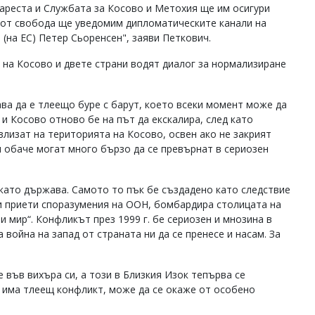
ареста и Службата за Косово и Метохия ще им осигури
 от свобода ще уведомим дипломатическите канали на
(на ЕС) Петер Сьоренсен", заяви Петкович.
 на Косово и двете страни водят диалог за нормализиране
ва да е тлеещо буре с барут, което всеки момент може да
и Косово отново бе на път да екскалира, след като
лизат на територията на Косово, освен ако не закрият
я обаче могат много бързо да се превърнат в сериозен
като държава. Самото то пък бе създадено като следствие
ки приети споразумения на ООН, бомбардира столицата на
и мир“. Конфликът през 1999 г. бе сериозен и мнозина в
ойна на запад от страната ни да се пренесе и насам. За
 във вихъра си, а този в Близкия Изок тепърва се
о има тлеещ конфликт, може да се окаже от особено