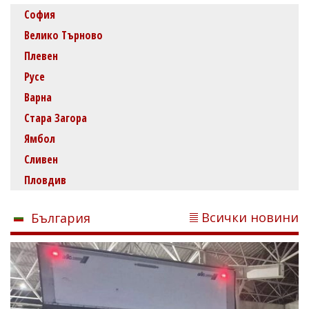
София
Велико Търново
Плевен
Русе
Варна
Стара Загора
Ямбол
Сливен
Пловдив
Всички новини
България