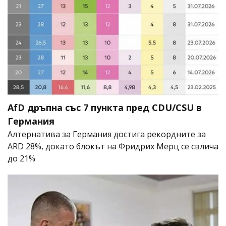
AfD дръпна със 7 пункта пред CDU/CSU в
Германия
Алтернатива за Германия достига рекордните за
ARD 28%, докато блокът на Фридрих Мерц се свлича
до 21%