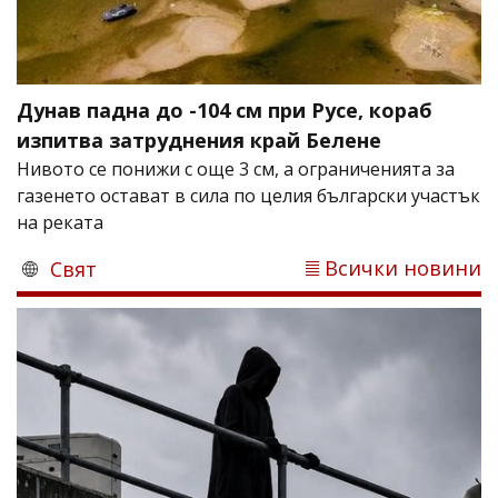
Дунав падна до -104 см при Русе, кораб
изпитва затруднения край Белене
Нивото се понижи с още 3 см, а ограниченията за
газенето остават в сила по целия български участък
на реката
Всички новини
Свят