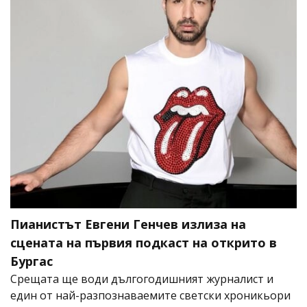
Пианистът Евгени Генчев излиза на
сцената на първия подкаст на открито в
Бургас
Срещата ще води дългогодишният журналист и
един от най-разпознаваемите светски хроникьори