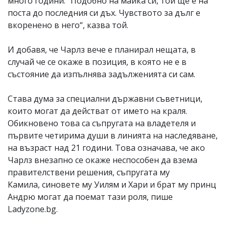
много години. "Подобно на майка си, той ще е на
поста до последния си дъх. Чувството за дълг е
вкоренено в него“, казва той.
И добавя, че Чарлз вече е планирал нещата, в
случай че се окаже в позиция, в която не е в
състояние да изпълнява задълженията си сам.
Става дума за специални държавни съветници,
които могат да действат от името на краля.
Обикновено това са съпругата на владетеля и
първите четирима души в линията на наследяване,
на възраст над 21 години. Това означава, че ако
Чарлз внезапно се окаже неспособен да взема
правителствени решения, съпругата му
Камила, синовете му Уилям и Хари и брат му принц
Андрю могат да поемат тази роля, пише
Ladyzone.bg.