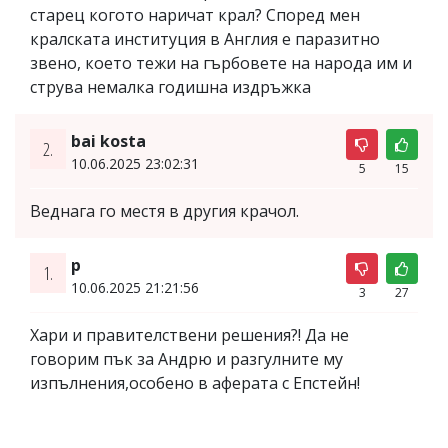
старец когото наричат крал? Според мен
кралската институция в Англия е паразитно
звено, което тежи на гърбовете на народа им и
струва немалка годишна издръжка
bai kosta
2.
10.06.2025 23:02:31
5
15
Веднага го местя в другия крачол.
p
1.
10.06.2025 21:21:56
3
27
Хари и правителствени решения?! Да не
говорим пък за Андрю и разгулните му
изпълнения,особено в аферата с Епстейн!