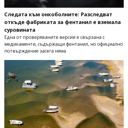
Следата към онкоболните: Разследват
откъде фабриката за фентанил е вземала
суровината
Една от проверяваните версии е свързана с
медикаменти, съдържащи фентанил, но официално
потвърждение засега няма