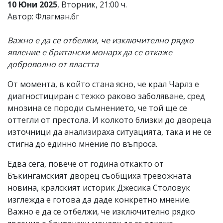
10 Юни 2025
, Вторник, 21:00 ч.
Коментарите
Автор: Флагман.бг
под
статиите
се
Важно е да се отбелжи, че изключително рядко
въвеждат
явление е британски монарх да се откаже
от
доброволно от властта
читателите
и
редакцията
От момента, в който стана ясно, че крал Чарлз е
не
диагностициран с тежко раково заболяване, сред
носи
мнозина се породи съмнението, че той ще се
отговорност
за
оттегли от престола. И колкото близки до двореца
тях!
източници да анализираха ситуацията, така и не се
Ако
стигна до единно мнение по въпроса.
откриете
обиден
Едва сега, повече от година откакто от
за
вас
Бъкингамският дворец съобщиха тревожната
коментар,
новина, кралският историк Джесика Столовук
моля
изглежда е готова да даде конкретно мнение.
сигнализирайте
ни!
Важно е да се отбелжи, че изключително рядко