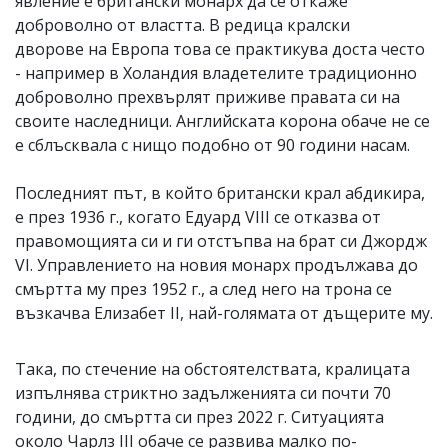
явление е британски монарх да се откаже
доброволно от властта. В редица кралски
дворове на Европа това се практикува доста често
- например в Холандия владетелите традиционно
доброволно прехвърлят приживе правата си на
своите наследници. Английската корона обаче не се
е сблъсквала с нищо подобно от 90 години насам.
Последният път, в който британски крал абдикира,
е през 1936 г., когато Едуард VIII се отказва от
правомощията си и ги отстъпва на брат си Джордж
VI. Управлението на новия монарх продължава до
смъртта му през 1952 г., а след него на трона се
възкачва Елизабет II, най-голямата от дъщерите му.
Така, по стечение на обстоятелствата, кралицата
изпълнява стриктно задълженията си почти 70
години, до смъртта си през 2022 г. Ситуацията
около Чарлз III обаче се развива малко по-