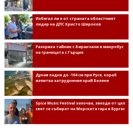
Избягал ли е от страната областният
лидер на ДПС Христо Широков
Разкриха тайник с 8 иракчани в микробус
на границата с Гърция
Дунав падна до -104 см при Русе, кораб
изпитва затруднения край Белене
Spice Music Festival започва, звезди от цял
свят се събират на Морската гара в Бургас