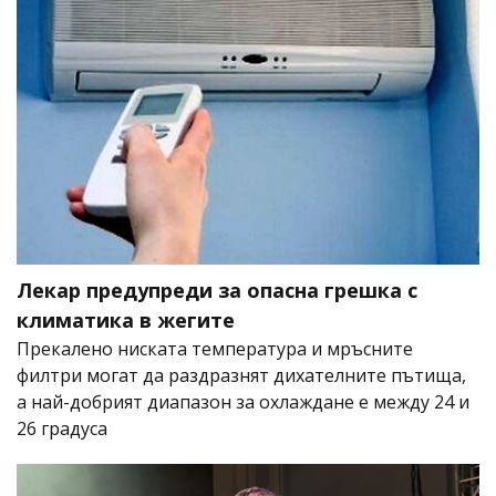
Лекар предупреди за опасна грешка с
климатика в жегите
Прекалено ниската температура и мръсните
филтри могат да раздразнят дихателните пътища,
а най-добрият диапазон за охлаждане е между 24 и
26 градуса