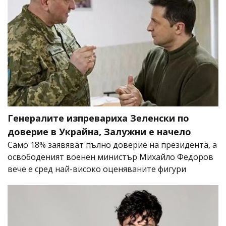
Генералите изпревариха Зеленски по
доверие в Украйна, Залужни е начело
Само 18% заявяват пълно доверие на президента, а
освободеният военен министър Михайло Федоров
вече е сред най-високо оценяваните фигури