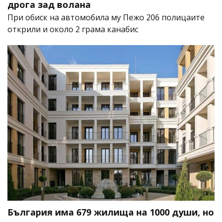
дрога зад волана
При обиск на автомобила му Пежо 206 полицаите
открили и около 2 грама канабис
България има 679 жилища на 1000 души, но