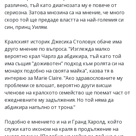
различно, тъй като диагнозата му е повече от
сериозна. Затова мнозина са на мнение, че много
скоро той ще предаде властта на най-големия си
син, принц Уилям.
Кралският историк Джесика Столовук обаче има
друго мнение по въпроса. "Изглежда малко
вероятно крал Чарлз да абдикира, тъй като той
има същия "доживотен" подход към ролята си на
монарх подобно на своята майка", казва тя в
интервю за Marie Claire. "Ако здравословните му
проблеми се влошат, вероятно други висши
членове на кралското семейство ще поемат част от
ежедневните му задължения. Но той няма да
абдикира напълно от трона."
Подобно е мнението и на и Гранд Харолд, който
служи като иконом на краля в продължение на