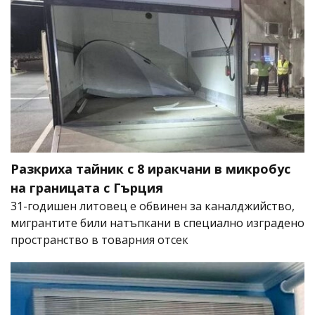
Разкриха тайник с 8 иракчани в микробус
на границата с Гърция
31-годишен литовец е обвинен за каналджийство,
мигрантите били натъпкани в специално изградено
пространство в товарния отсек