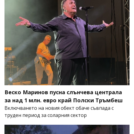
Веско Маринов пусна слънчева централа
за над 1 млн. евро край Полски Тръмбеш
Включването на новия обект обаче съвпада с
труден период за соларния сектор