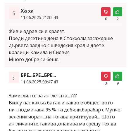
Ха ха
6.
11.06.2025 21:32:43
0
2
Жив и здрав си е кралят.
Преди десетина дена в Стокхолм засаждаше
дървета заедно с шведския крал и двете
кралици-Камила и Силвия.
Много добре си беше.
БРЕ...БРЕ...БРЕ...
5.
11.06.2025 09:47:43
3
9
Замислил се за англетата....???
Виж у нас какъв батак и какво е обществото
ни....подминава 95 %-та дебили,барабар с Мунчо
зеления чорап....па тогава критикувай.....Щото
англичаните,такива ,онакива ма срещу тех да
бегаш и два живота да имаш,пак ще са