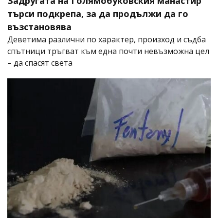
Задругата на Голямобуковския манастир
търси подкрепа, за да продължи да го
възстановява
Деветима различни по характер, произход и съдба
спътници тръгват към една почти невъзможна цел
– да спасят света