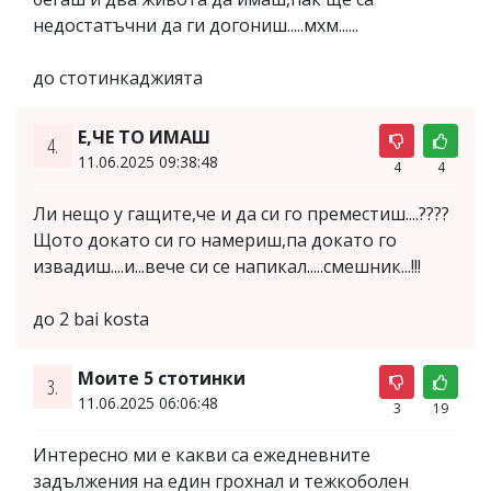
недостатъчни да ги догониш.....мхм......
до стотинкаджията
Е,ЧЕ ТО ИМАШ
4.
11.06.2025 09:38:48
4
4
Ли нещо у гащите,че и да си го преместиш....????
Щото докато си го намериш,па докато го
извадиш....и...вече си се напикал.....смешник...!!!
до 2 bai kosta
Моите 5 стотинки
3.
11.06.2025 06:06:48
3
19
Интересно ми е какви са ежедневните
задължения на един грохнал и тежкоболен