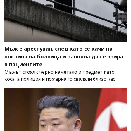
Мъж е арестуван, след като се качи на
покрива на болница и започна да се взира
в пациентите
Мъжът стоял с черно наметало и предмет като
коса, а полиция и пожарна го сваляли близо час