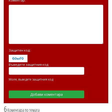
Коментар:
Защитен код:
Въведете защитния код:
Моля, въведете защитния код
6
Коментара по темата