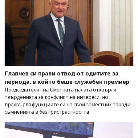
Главчев си прави отвод от одитите за
периода, в който беше служебен премиер
Председателят на Сметната палата отхвърля
твърденията за конфликт на интереси, но
прехвърля функциите си на свой заместник заради
съмненията в безпристрастността