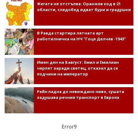
Жегата не отстъпва: Оранжев код в 21
области, следобед идват бури и градушки
В Равда стартира лятната арт
работилничка на НЧ "Гоце Делчев -1943"
Имен ден на 8 август: Емил и Емилиан
черпят заради светец, отказал да се
подчини на император
Рейн падна до невиждано ниво, сушата
задушава речния транспорт в Европа
Error9