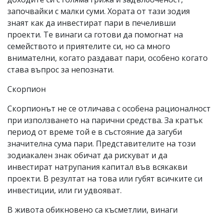
започвайки с малки суми. Хората от тази зодия
знаят как да инвестират пари в печеливши
проекти. Те винаги са готови да помогнат на
семейството и приятелите си, но са много
внимателни, когато раздават пари, особено когато
става въпрос за непознати.
Скорпион
Скорпионът не се отличава с особена рационалност
при използването на парични средства. За кратък
период от време той е в състояние да загуби
значителна сума пари. Представителите на този
зодиакален знак обичат да рискуват и да
инвестират натрупания капитал във всякакви
проекти. В резултат на това или губят всичките си
инвестиции, или ги удвояват.
В живота обикновено са късметлии, винаги