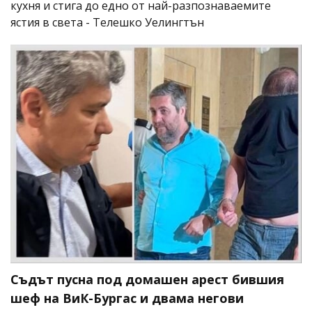
кухня и стига до едно от най-разпознаваемите
ястия в света - Телешко Уелингтън
Съдът пусна под домашен арест бившия
шеф на ВиК-Бургас и двама негови