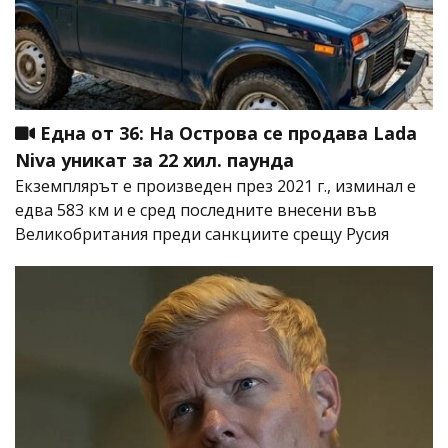
Една от 36: На Острова се продава Lada
Niva уникат за 22 хил. паунда
Екземплярът е произведен през 2021 г., изминал е
едва 583 км и е сред последните внесени във
Великобритания преди санкциите срещу Русия