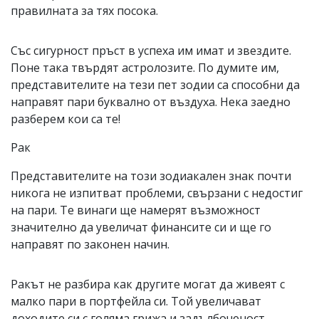
правилната за тях посока.
Със сигурност пръст в успеха им имат и звездите.
Поне така твърдят астролозите. По думите им,
представителите на тези пет зодии са способни да
направят пари буквално от въздуха. Нека заедно
разберем кои са те!
Рак
Представителите на този зодиакален знак почти
никога не изпитват проблеми, свързани с недостиг
на пари. Те винаги ще намерят възможност
значително да увеличат финансите си и ще го
направят по законен начин.
Ракът не разбира как другите могат да живеят с
малко пари в портфейла си. Той увеличават
доходите си с голяма грижа и задълбоченост,