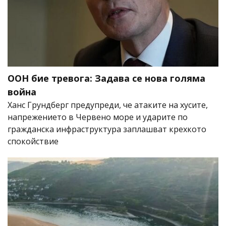
ООН бие тревога: Задава се нова голяма
война
Ханс Грундберг предупреди, че атаките на хусите,
напрежението в Червено море и ударите по
гражданска инфраструктура заплашват крехкото
спокойствие