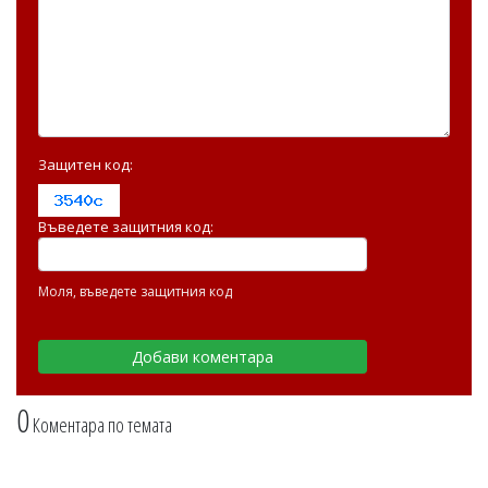
Защитен код:
Въведете защитния код:
Моля, въведете защитния код
0
Коментара по темата