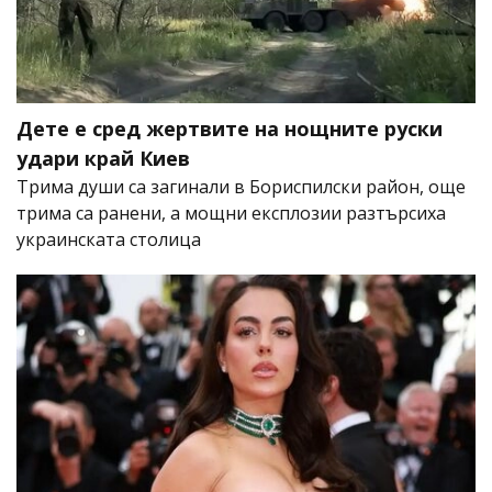
Дете е сред жертвите на нощните руски
удари край Киев
Трима души са загинали в Бориспилски район, още
трима са ранени, а мощни експлозии разтърсиха
украинската столица