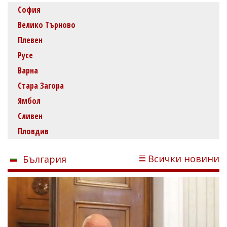
София
Велико Търново
Плевен
Русе
Варна
Стара Загора
Ямбол
Сливен
Пловдив
Всички новини
България