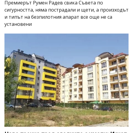
Премиерът Румен Радев свика Съвета по
сигурността, няма пострадали и щети, а произходът
и типът на безпилотния апарат все още не са
установени