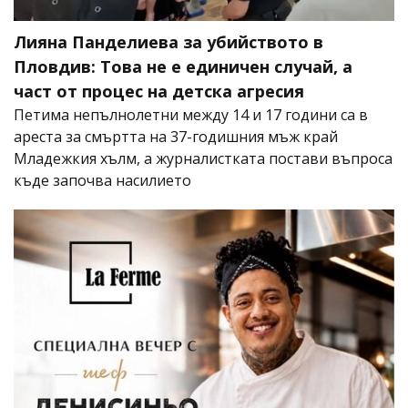
Лияна Панделиева за убийството в
Пловдив: Това не е единичен случай, а
част от процес на детска агресия
Петима непълнолетни между 14 и 17 години са в
ареста за смъртта на 37-годишния мъж край
Младежкия хълм, а журналистката постави въпроса
къде започва насилието