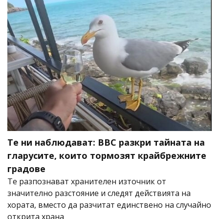
Те ни наблюдават: BBC разкри тайната на
гларусите, които тормозят крайбрежните
градове
Те разпознават хранителен източник от
значително разстояние и следят действията на
хората, вместо да разчитат единствено на случайно
открита храна