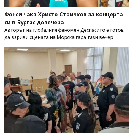
Фонси чака Христо Стоичков за концерта
си в Бургас довечера
Авторът на глобалния феномен Деспасито е готов
да взриви сцената на Морска гара тази вечер