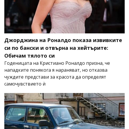
Джорджина на Роналдо показа извивките
си по бански и отвърна на хейтърите:
Обичам тялото си
Годеницата на Кристиано Роналдо призна, че
нападките понякога я нараняват, но отказва
чуждите представи за красота да определят
самочувствието ѝ