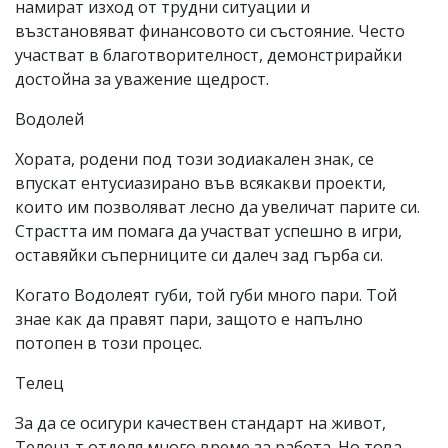
намират изход от трудни ситуации и
възстановяват финансовото си състояние. Често
участват в благотворителност, демонстрирайки
достойна за уважение щедрост.
Водолей
Хората, родени под този зодиакален знак, се
впускат ентусиазирано във всякакви проекти,
които им позволяват лесно да увеличат парите си.
Страстта им помага да участват успешно в игри,
оставяйки съперниците си далеч зад гърба си.
Когато Водолеят губи, той губи много пари. Той
знае как да правят пари, защото е напълно
потопен в този процес.
Телец
За да се осигури качествен стандарт на живот,
Телецът отделя много време за работа. Но това