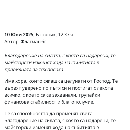
Коментарите
под
статиите
се
въвеждат
от
10 Юни 2025
, Вторник, 12:37 ч.
читателите
Автор: Флагман.бг
и
редакцията
не
Благодарение на силата, с която са надарени, те
носи
майсторски изменят хода на събитията в
отговорност
правилната за тях посока
за
тях!
Ако
Има хора, които сякаш са целунати от Господ. Те
откриете
вървят уверено по пътя си и постигат с лекота
обиден
всичко, с което са се захванали, трупайки
за
вас
финансова стабилност и благополучие.
коментар,
моля
Те са способността да променят света.
сигнализирайте
Благодарение на силата, с която са надарени, те
ни!
майсторски изменят хода на събитията в