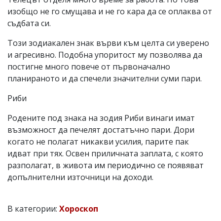
изобщо не го смущава и не го кара да се оплаква от
съдбата си.
Този зодиакален знак върви към целта си уверено
и агресивно. Подобна упоритост му позволява да
постигне много повече от първоначално
планираното и да спечели значителни суми пари.
Риби
Родените под знака на зодия Риби винаги имат
възможност да печелят достатъчно пари. Дори
когато не полагат никакви усилия, парите пак
идват при тях. Освен приличната заплата, с която
разполагат, в живота им периодично се появяват
допълнителни източници на доходи.
В категории:
Хороскоп