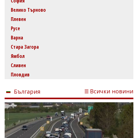
София
Велико Търново
Плевен
Русе
Варна
Стара Загора
Ямбол
Сливен
Пловдив
Всички новини
България