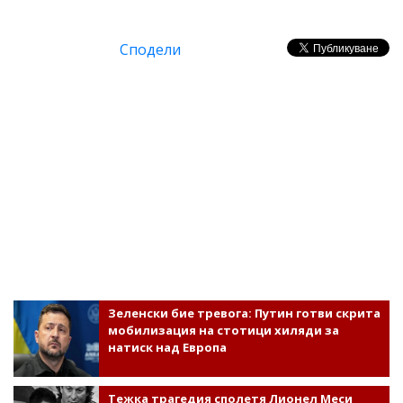
Сподели
Зеленски бие тревога: Путин готви скрита
мобилизация на стотици хиляди за
натиск над Европа
Тежка трагедия сполетя Лионел Меси