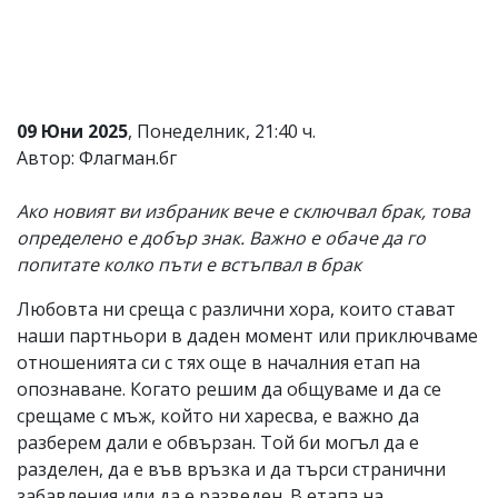
Коментарите
под
статиите
се
въвеждат
от
09 Юни 2025
, Понеделник, 21:40 ч.
читателите
Автор: Флагман.бг
и
редакцията
не
Ако новият ви избраник вече е сключвал брак, това
носи
определено е добър знак. Важно е обаче да го
отговорност
попитате колко пъти е встъпвал в брак
за
тях!
Ако
Любовта ни среща с различни хора, които стават
откриете
наши партньори в даден момент или приключваме
обиден
отношенията си с тях още в началния етап на
за
вас
опознаване. Когато решим да общуваме и да се
коментар,
срещаме с мъж, който ни харесва, е важно да
моля
разберем дали е обвързан. Той би могъл да е
сигнализирайте
ни!
разделен, да е във връзка и да търси странични
забавления или да е разведен. В етапа на