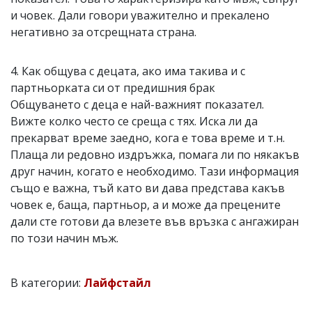
и човек. Дали говори уважително и прекалено
негативно за отсрещната страна.
4. Как общува с децата, ако има такива и с
партньорката си от предишния брак
Общуването с деца е най-важният показател.
Вижте колко често се среща с тях. Иска ли да
прекарват време заедно, кога е това време и т.н.
Плаща ли редовно издръжка, помага ли по някакъв
друг начин, когато е необходимо. Тази информация
също е важна, тъй като ви дава представа какъв
човек е, баща, партньор, а и може да прецените
дали сте готови да влезете във връзка с ангажиран
по този начин мъж.
В категории:
Лайфстайл