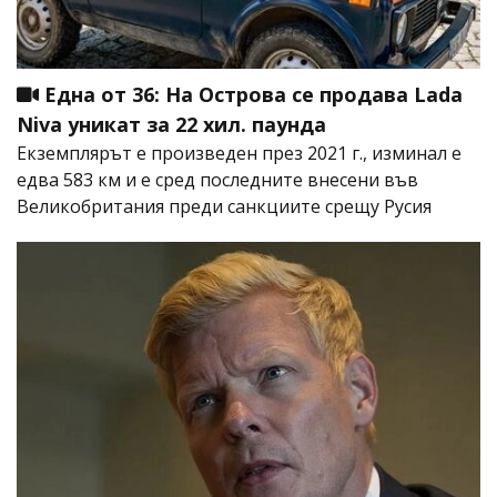
Една от 36: На Острова се продава Lada
Niva уникат за 22 хил. паунда
Екземплярът е произведен през 2021 г., изминал е
едва 583 км и е сред последните внесени във
Великобритания преди санкциите срещу Русия