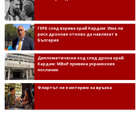
ГЕРБ след взрива край Кардам: Има ли
риск дронове отново да навлязат в
България
Дипломатически ход след дрона край
Кардам: МВнР привика украинския
посланик
Флиртът не е интервю за връзка