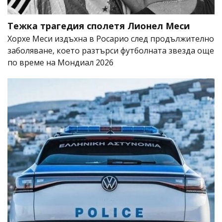
Тежка трагедия сполетя Лионел Меси
Хорхе Меси издъхна в Росарио след продължително
заболяване, което разтърси футболната звезда още
по време на Мондиал 2026