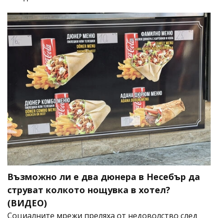
Възможно ли е два дюнера в Несебър да
струват колкото нощувка в хотел?
(ВИДЕО)
Социалните мрежи преляха от недоволство след