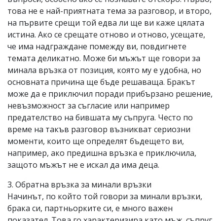
това не е най-приятната тема за разговор, и второ,
на първите срещи той едва ли ще ви каже цялата
истина. Ако се срещате отново и отново, усещате,
че има надграждане помежду ви, повдигнете
темата деликатно. Може би мъжът ще говори за
минала връзка от позиция, която му е удобна, но
основната причина ще бъде решаваща. Бракът
може да е приключил поради прибързано решение,
невъзможност за съгласие или например
предателство на бившата му съпруга. Често по
време на такъв разговор възникват сериозни
моменти, които ще определят бъдещето ви,
например, ако предишна връзка е приключила,
защото мъжът не е искал да има деца.
3. Обратна връзка за минали връзки
Начинът, по който той говори за минали връзки,
брака си, партньорките си, е много важен
показател. Това го характеризира като мъж, съпруг