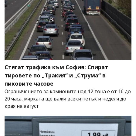
Стягат трафика към София: Спират
тировете по „Тракия“ и „Струма“ в
пиковите часове
Ограничението за камионите над 12 тона е от 16 до
20 часа, мярката ще важи всеки петък и неделя до
края на август