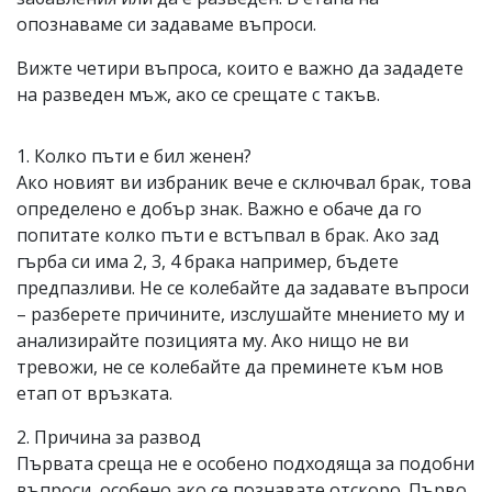
опознаваме си задаваме въпроси.
Вижте четири въпроса, които е важно да зададете
на разведен мъж, ако се срещате с такъв.
1. Колко пъти е бил женен?
Ако новият ви избраник вече е сключвал брак, това
определено е добър знак. Важно е обаче да го
попитате колко пъти е встъпвал в брак. Ако зад
гърба си има 2, 3, 4 брака например, бъдете
предпазливи. Не се колебайте да задавате въпроси
– разберете причините, изслушайте мнението му и
анализирайте позицията му. Ако нищо не ви
тревожи, не се колебайте да преминете към нов
етап от връзката.
2. Причина за развод
Първата среща не е особено подходяща за подобни
въпроси, особено ако се познавате отскоро. Първо,