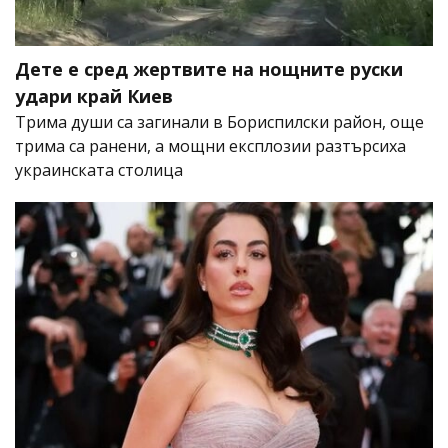
Дете е сред жертвите на нощните руски
удари край Киев
Трима души са загинали в Бориспилски район, още
трима са ранени, а мощни експлозии разтърсиха
украинската столица