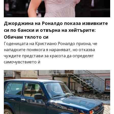
Джорджина на Роналдо показа извивките
си по бански и отвърна на хейтърите:
Обичам тялото си
Годеницата на Кристиано Роналдо призна, че
нападките понякога я нараняват, но отказва
чуждите представи за красота да определят
самочувствието ѝ