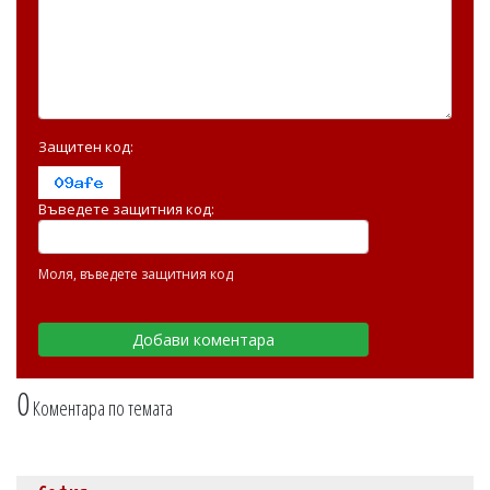
Защитен код:
Въведете защитния код:
Моля, въведете защитния код
0
Коментара по темата