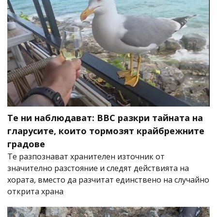
Те ни наблюдават: BBC разкри тайната на
гларусите, които тормозят крайбрежните
градове
Те разпознават хранителен източник от
значително разстояние и следят действията на
хората, вместо да разчитат единствено на случайно
открита храна