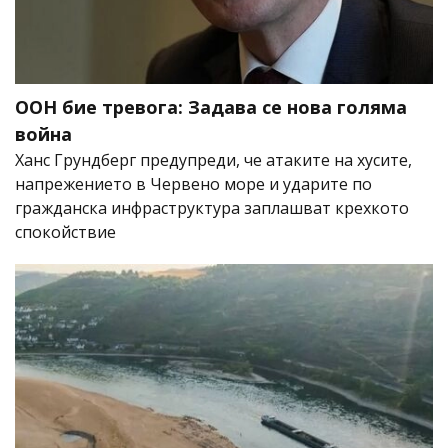
ООН бие тревога: Задава се нова голяма
война
Ханс Грундберг предупреди, че атаките на хусите,
напрежението в Червено море и ударите по
гражданска инфраструктура заплашват крехкото
спокойствие