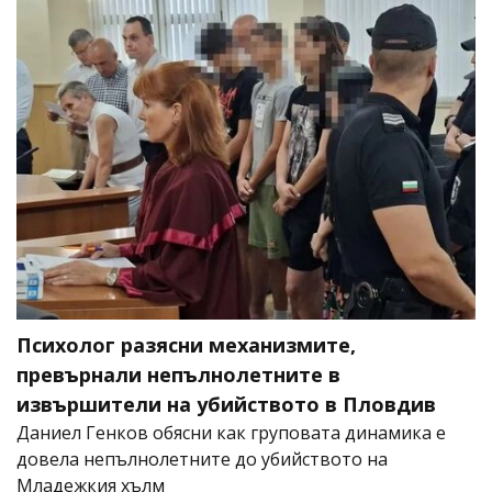
Психолог разясни механизмите,
превърнали непълнолетните в
извършители на убийството в Пловдив
Даниел Генков обясни как груповата динамика е
довела непълнолетните до убийството на
Младежкия хълм