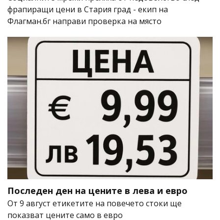
фрапиращи цени в Стария град - екип на
Флагман.бг направи проверка на място
Последен ден на цените в лева и евро
От 9 август етикетите на повечето стоки ще
показват цените само в евро