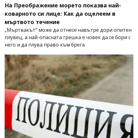
На Преображение морето показва най-
коварното си лице: Как да оцелеем в
мъртвото течение
„Мъртвакът“ може да отнесе навътре дори опитен
плувец, а най-опасната грешка е човек да се бори с
него и да плува право към брега