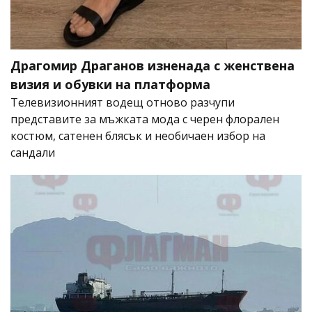
Драгомир Драганов изненада с женствена
визия и обувки на платформа
Телевизионният водещ отново разчупи
представите за мъжката мода с черен флорален
костюм, сатенен блясък и необичаен избор на
сандали