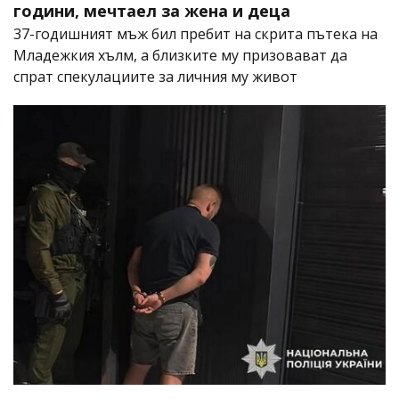
години, мечтаел за жена и деца
37-годишният мъж бил пребит на скрита пътека на
Младежкия хълм, а близките му призовават да
спрат спекулациите за личния му живот