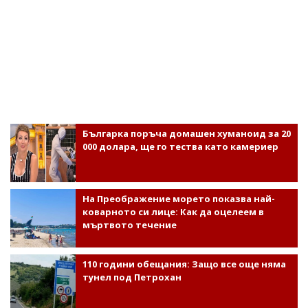
Българка поръча домашен хуманоид за 20
000 долара, ще го тества като камериер
На Преображение морето показва най-
коварното си лице: Как да оцелеем в
мъртвото течение
110 години обещания: Защо все още няма
тунел под Петрохан