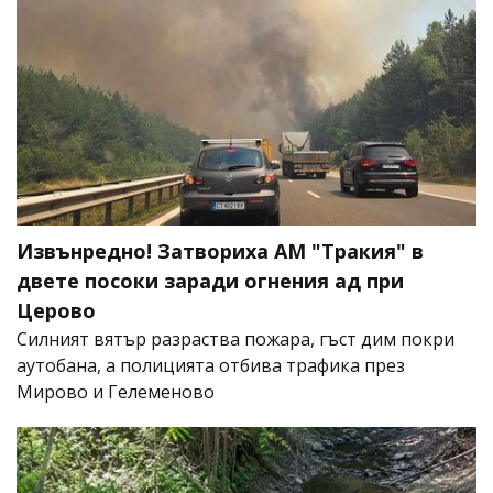
Извънредно! Затвориха АМ "Тракия" в
двете посоки заради огнения ад при
Церово
Силният вятър разраства пожара, гъст дим покри
аутобана, а полицията отбива трафика през
Мирово и Гелеменово