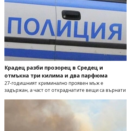
Крадец разби прозорец в Средец и
отмъкна три килима и два парфюма
27-годишният криминално проявен мъж е
задържан, а част от откраднатите вещи са върнати