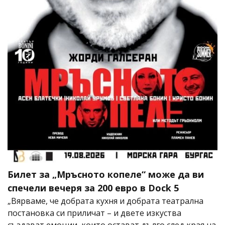
Билет за „Мръсното копеле“ може да ви
спечели вечеря за 200 евро в Dock 5
„Вярваме, че добрата кухня и добрата театрална
постановка си приличат – и двете изкуства
създават емоции, които остават дълго след края на