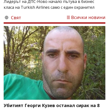
Лидерът на ДПС-Ново начало пътува в бизнес
класа на Turkish Airlines само с един охранител
Всички новини
Свят
Убитият Георги Кузев останал сирак на 8