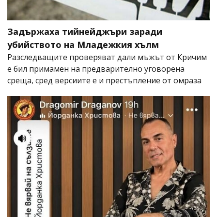
Задържаха тийнейджъри заради
убийството на Младежкия хълм
Разследващите проверяват дали мъжът от Кричим
е бил примамен на предварително уговорена
среща, сред версиите е и престъпление от омраза