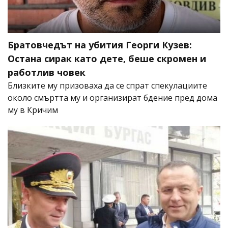
Братовчедът на убития Георги Кузев:
Остана сирак като дете, беше скромен и
работлив човек
Близките му призоваха да се спрат спекулациите
около смъртта му и организират бдение пред дома
му в Кричим