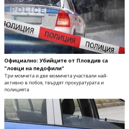
Официално: Убийците от Пловдив са
"ловци на педофили"
Три момчета и две момичета участвали най-
активно в побоя, твърдят прокуратурата и
полицията