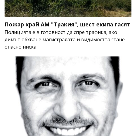
Пожар край АМ "Тракия", шест екипа гасят
Полицията е в готовност да спре трафика, ако
димът обхване магистралата и видимостта стане
опасно ниска