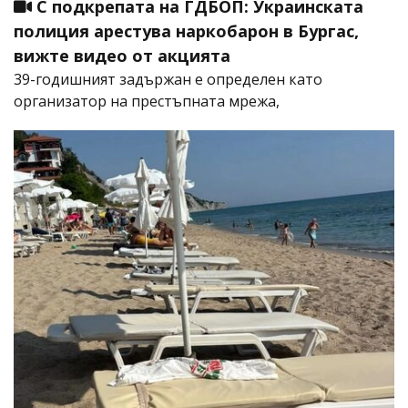
С подкрепата на ГДБОП: Украинската
полиция арестува наркобарон в Бургас,
вижте видео от акцията
39-годишният задържан е определен като
организатор на престъпната мрежа,