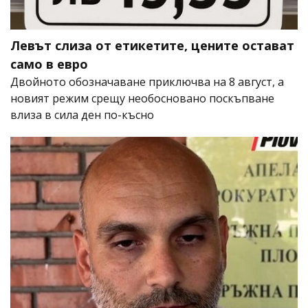
Левът слиза от етикетите, цените остават
само в евро
Двойното обозначаване приключва на 8 август, а
новият режим срещу необосновано поскъпване
влиза в сила ден по-късно