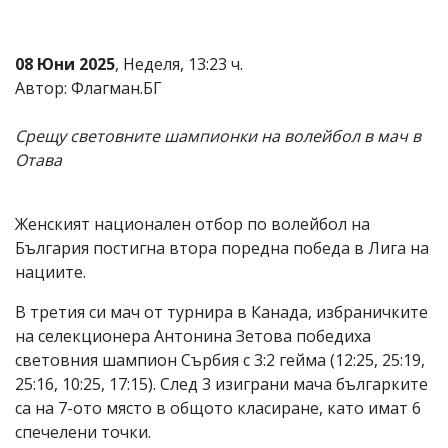
Коментарите
под
статиите
08 Юни 2025
, Неделя, 13:23 ч.
се
Автор: Флагман.БГ
въвеждат
от
читателите
Срещу световните шампионки на волейбол в мач в
и
Отава
редакцията
не
носи
отговорност
Женският национален отбор по волейбол на
за
България постигна втора поредна победа в Лига на
тях!
нациите.
Ако
откриете
В третия си мач от турнира в Канада, избраничките
обиден
за
на селекционера Антонина Зетова победиха
вас
световния шампион Сърбия с 3:2 гейма (12:25, 25:19,
коментар,
25:16, 10:25, 17:15). След 3 изиграни мача българките
моля
сигнализирайте
са на 7-ото място в общото класиране, като имат 6
ни!
спечелени точки.