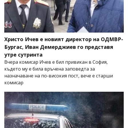
Христо Ичев е новият директор на ОДМВР-
Бургас, Иван Демерджиев го представя
утре сутринта
Вчера комисар Ичев е бил привикан в София,
където му е била връчена заповедта за
назначаване на по-високия пост, вече е старши
комисар