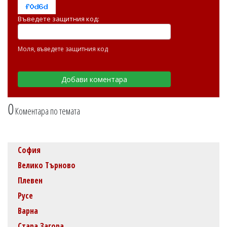
Въведете защитния код:
Моля, въведете защитния код
0
Коментара по темата
София
Велико Търново
Плевен
Русе
Варна
Стара Загора