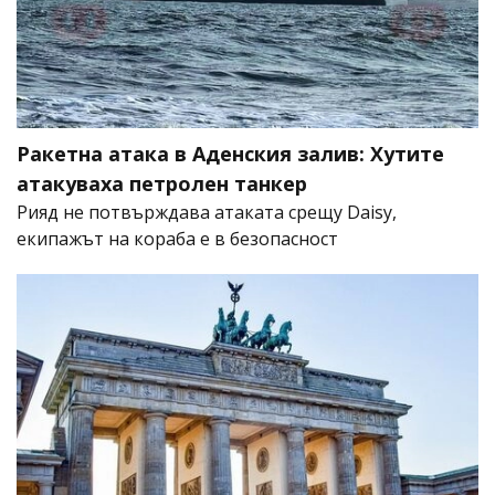
Ракетна атака в Аденския залив: Хутите
атакуваха петролен танкер
Рияд не потвърждава атаката срещу Daisy,
екипажът на кораба е в безопасност