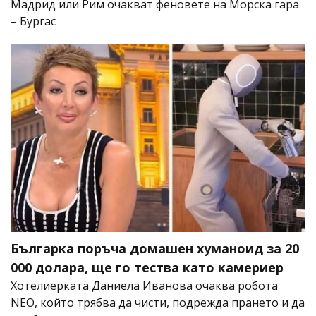
Мадрид или Рим очакват феновете на Морска гара
– Бургас
Българка поръча домашен хуманоид за 20
000 долара, ще го тества като камериер
Хотелиерката Даниела Иванова очаква робота
NEO, който трябва да чисти, подрежда прането и да