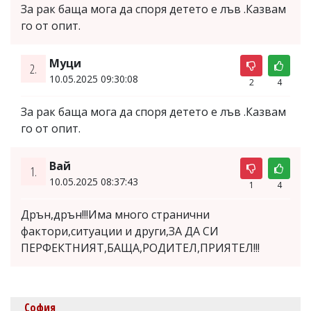
За рак баща мога да споря детето е лъв .Казвам
го от опит.
Муци
2.
10.05.2025 09:30:08
2
4
За рак баща мога да споря детето е лъв .Казвам
го от опит.
Вай
1.
10.05.2025 08:37:43
1
4
Дрън,дрън!!!Има много странични
фактори,ситуации и други,ЗА ДА СИ
ПЕРФЕКТНИЯТ,БАЩА,РОДИТЕЛ,ПРИЯТЕЛ!!!
София