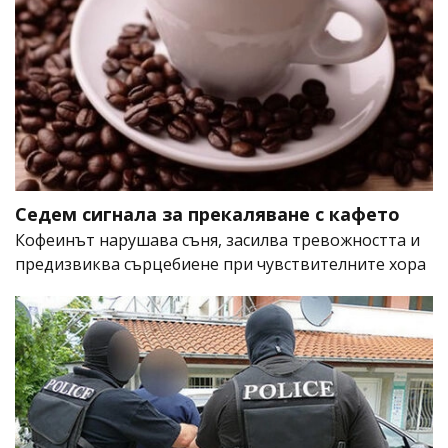
Седем сигнала за прекаляване с кафето
Кофеинът нарушава съня, засилва тревожността и
предизвиква сърцебиене при чувствителните хора