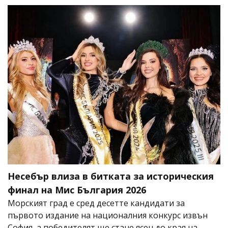
Несебър влиза в битката за историческия
финал на Мис България 2026
Морският град е сред десетте кандидати за
първото издание на националния конкурс извън
София, а победителят ще стане ясен до края на