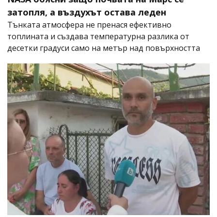
затопля, а въздухът остава леден
Тънката атмосфера не пренася ефективно
топлината и създава температурна разлика от
десетки градуси само на метър над повърхността