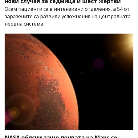
нови случая за седмица и шест жертви
Осем пациенти са в интензивни отделения, а 54 от
заразените са развили усложнения на централната
нервна система
NASA обясни защо почвата на Марс се