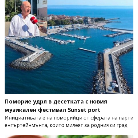
Поморие удря в десетката с новия
музикален фестивал Sunset port
Инициативата е на поморийци от сферата на парти
ентъртейнмънта, които милеят за родния си град