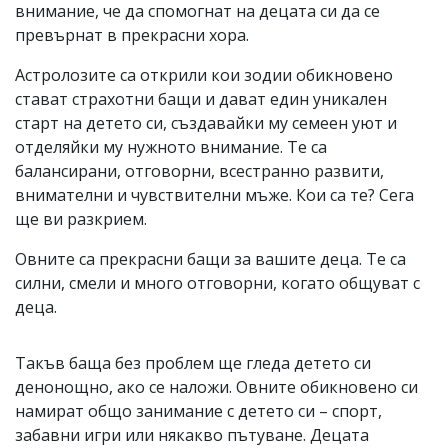
внимание, че да спомогнат на децата си да се
превърнат в прекрасни хора.
Астролозите са открили кои зодии обикновено
стават страхотни бащи и дават един уникален
старт на детето си, създавайки му семеен уют и
отделяйки му нужното внимание. Те са
балансирани, отговорни, всестранно развити,
внимателни и чувствителни мъже. Кои са те? Сега
ще ви разкрием.
Овните са прекрасни бащи за вашите деца. Те са
силни, смели и много отговорни, когато общуват с
деца.
Такъв баща без проблем ще гледа детето си
денонощно, ако се наложи. Овните обикновено си
намират общо занимание с детето си – спорт,
забавни игри или някакво пътуване. Децата