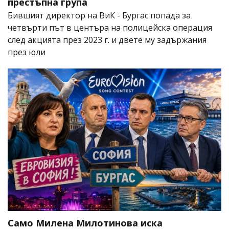
престъпна група
Бившият директор на ВиК - Бургас попада за
четвърти път в центъра на полицейска операция
след акцията през 2023 г. и двете му задържания
през юли
Само Милена Милотинова иска