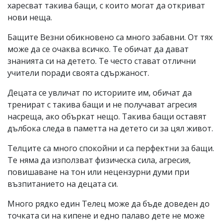
харесват такива бащи, с които могат да откриват
нови неща.
Бащите Везни обикновено са много забавни. От тях
може да се очаква всичко. Те обичат да дават
знанията си на детето. Те често стават отлични
учители поради своята сдържаност.
Децата се увличат по историите им, обичат да
тренират с такива бащи и не получават агресия
насреща, ако объркат нещо. Такива бащи оставят
дълбока следа в паметта на детето си за цял живот.
Телците са много спокойни и са перфектни за бащи.
Те няма да използват физическа сила, агресия,
повишаване на тон или нецензурни думи при
възпитанието на децата си.
Много рядко един Телец може да бъде доведен до
точката си на кипене и едно палаво дете не може