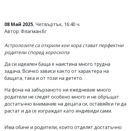
Коментарите
под
статиите
се
08 Май 2025
, Четвъртък, 16:40 ч.
въвеждат
Автор: Флагман.бг
от
читателите
и
Астролозите са открили кои хора стават перфектни
редакцията
родители според хороскопа
не
носи
Да си идеален баща е наистина много трудна
отговорност
за
задача. Всичко зависи както от характера на
тях!
бащата, така и от този на детето.
Ако
откриете
На фона на забързаното ни ежедневие много
обиден
за
родители не следят особено много и не обръщат
вас
достатъчно внимание на децата си, оставяйки ги да
коментар,
растат и да се изграждат като индивиди сами.
моля
сигнализирайте
ни!
Има обаче и родители, които отделят достатъчно