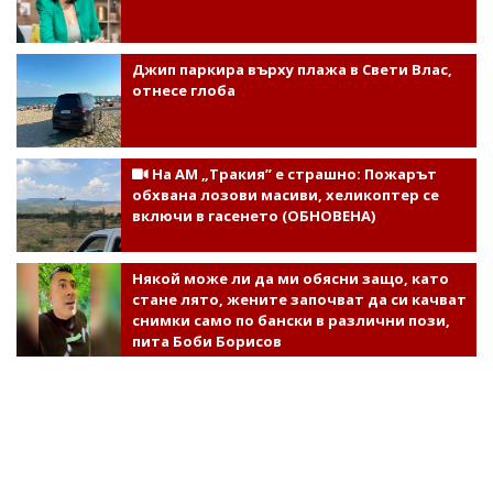
Джип паркира върху плажа в Свети Влас,
отнесе глоба
На АМ „Тракия” е страшно: Пожарът
обхвана лозови масиви, хеликоптер се
включи в гасенето (ОБНОВЕНА)
Някой може ли да ми обясни защо, като
стане лято, жените започват да си качват
снимки само по бански в различни пози,
пита Боби Борисов