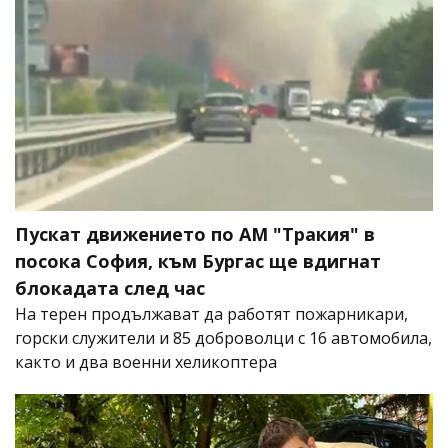
Пускат движението по АМ "Тракия" в
посока София, към Бургас ще вдигнат
блокадата след час
На терен продължават да работят пожарникари,
горски служители и 85 доброволци с 16 автомобила,
както и два военни хеликоптера