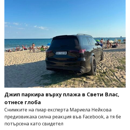
Джип паркира върху плажа в Свети Влас,
отнесе глоба
Снимките на пиар експерта Мариела Нейкова
предизвикаха силна реакция във Facebook, а тя бе
потърсена като свидетел