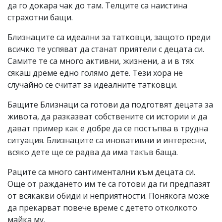
да го докара чак до там. Телците са наистина
страхотни бащи.
Близнаците са идеални за татковци, защото преди
всичко те успяват да станат приятели с децата си.
Самите те са много активни, жизнени, а и в тях
сякаш дреме едно голямо дете. Тези хора не
случайно се считат за идеалните татковци.
Бащите Близнаци са готови да подготвят децата за
живота, да разказват собствените си истории и да
дават пример как е добре да се постъпва в трудна
ситуация. Близнаците са иновативни и интересни,
всяко дете ще се радва да има такъв баща.
Раците са много сантиментални към децата си.
Още от раждането им те са готови да ги предпазят
от всякакви обиди и неприятности. Понякога може
да прекарват повече време с детето отколкото
майка му.