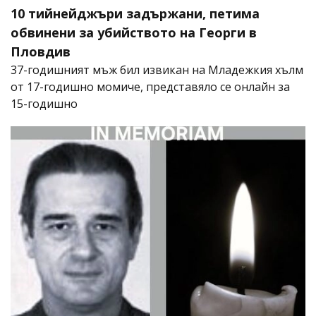
10 тийнейджъри задържани, петима
обвинени за убийството на Георги в
Пловдив
37-годишният мъж бил извикан на Младежкия хълм
от 17-годишно момиче, представяло се онлайн за
15-годишно