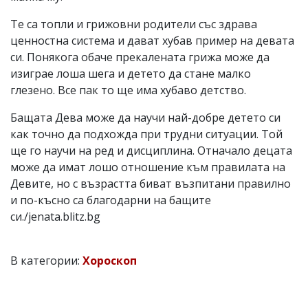
Те са топли и грижовни родители със здрава
ценностна система и дават хубав пример на девата
си. Понякога обаче прекалената грижа може да
изиграе лоша шега и детето да стане малко
глезено. Все пак то ще има хубаво детство.
Бащата Дева може да научи най-добре детето си
как точно да подхожда при трудни ситуации. Той
ще го научи на ред и дисциплина. Отначало децата
може да имат лошо отношение към правилата на
Девите, но с възрастта биват възпитани правилно
и по-късно са благодарни на бащите
си./jenata.blitz.bg
В категории:
Хороскоп