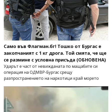
Само във Флагман.бг! Тошко от Бургас е
закопчаният с 1 кг дрога. Той смята, че ще
се размине с условна присъда (ОБНОВЕНА)
Ударът е част от невижданата по мащабите си
операция на ОДМВР-Бургас срещу
разпространението на наркотици край морето