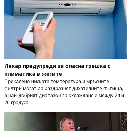
Лекар предупреди за опасна грешка с
климатика в жегите
Прекалено ниската температура и мръсните
филтри могат да раздразнят дихателните пътища,
а най-добрият диапазон за охлаждане е между 24 и
26 градуса