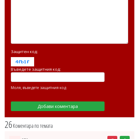
Защитен код:
Въведете защитния код:
Моля, въведете защитния код
26
Коментара по темата