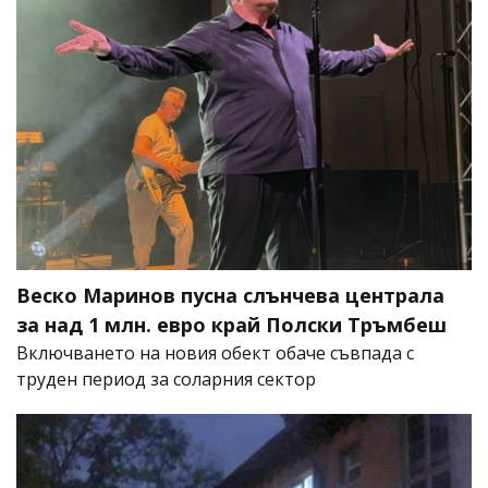
Веско Маринов пусна слънчева централа
за над 1 млн. евро край Полски Тръмбеш
Включването на новия обект обаче съвпада с
труден период за соларния сектор