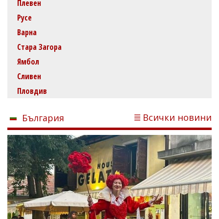
Плевен
Русе
Варна
Стара Загора
Ямбол
Сливен
Пловдив
Всички новини
България