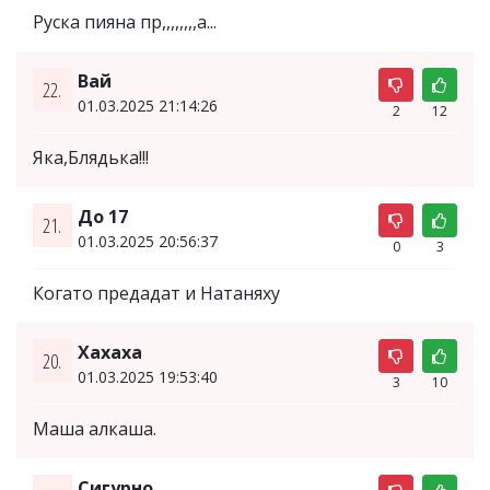
Руска пияна пр,,,,,,,,а...
Вай
22.
01.03.2025 21:14:26
2
12
Яка,Блядька!!!
До 17
21.
01.03.2025 20:56:37
0
3
Когато предадат и Натаняху
Хахаха
20.
01.03.2025 19:53:40
3
10
Маша алкаша.
Сигурно