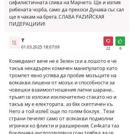
сифилистичната слива на Марчето. Ще и изпия
рибената чорба, само да прекоси Дунава със сал
ще я чакам на брега. СЛАВА РАZИЙСКАЯ
ПИДЕРАЦИИИ!
Y
13.
01.03.2025 18:07:09
22
6
Комедиант вече не е Зелен ски а лошото е че
такъв некадърен комичен манипулатор като
тромпет явно успява да пробие мозъците на
всякакви лишени от мозък и способности за
човешки взаимоотношения лапни шарани...
тръмп се изложи изключително стакато но и
такъв му е електората.. аз бях скептичен къ.
Него а той излеЕ още по голям боклук . Тези
страни печелят само от всякакви подмолни
игрички ко фликти и разширения. Си4ката таз
боклучава англоговоряща сган трябва да се