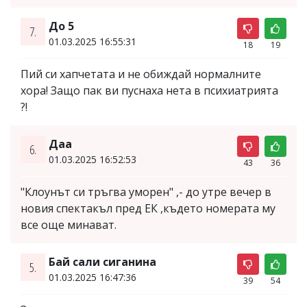
До 5
7.
01.03.2025 16:55:31
18
19
Пий си хапчетата и не обиждай нормалните
хора! Защо пак ви пуснаха нета в психиатрията
?!
Даа
6.
01.03.2025 16:52:53
43
36
"Клоунът си тръгва уморен" ,- до утре вечер в
новия спектакъл пред ЕК ,където номерата му
все още минават.
Бай сали сиганина
5.
01.03.2025 16:47:36
39
54