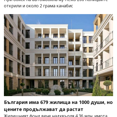
открили и около 2 грама канабис
България има 679 жилища на 1000 души, но
цените продължават да растат
Жилищният фонд вече надхвърля 4,36 млн. имота,