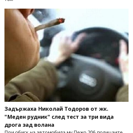
Задържаха Николай Тодоров от жк.
"Меден рудник" след тест за три вида
дрога зад волана
При обиск на автомобила му Пежо 206 полицаите