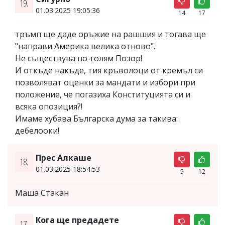
19.
01.03.2025 19:05:36
14
17
тръмп ще даде оръжие на рашшия и тогава ще
"направи Америка велика отново".
Не съществува по-голям Позор!
И откъде накъде, тия кръволоци от кремъл си
позволяват оценки за мандати и избори при
положение, че погазиха Конституцията си и
всяка опозиция?!
Имаме хубава Българска дума за такива:
дебелооки!
Прес Алкаше
18.
01.03.2025 18:54:53
5
12
Маша Стакан
Кога ще предадете
17.