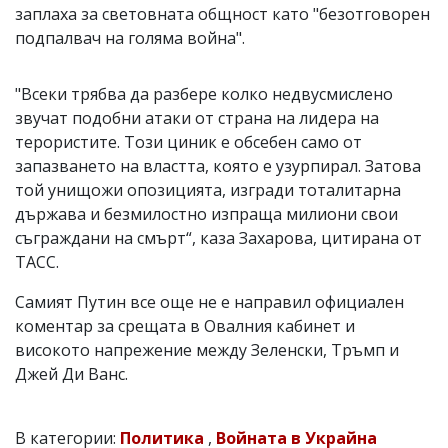
заплаха за световната общност като "безотговорен
подпалвач на голяма война".
"Всеки трябва да разбере колко недвусмислено
звучат подобни атаки от страна на лидера на
терористите. Този циник е обсебен само от
запазването на властта, която е узурпирал. Затова
той унищожи опозицията, изгради тоталитарна
държава и безмилостно изпраща милиони свои
съграждани на смърт“, каза Захарова, цитирана от
ТАСС.
Самият Путин все още не е направил официален
коментар за срещата в Овалния кабинет и
високото напрежение между Зеленски, Тръмп и
Джей Ди Ванс.
В категории:
Политика
,
Войната в Украйна