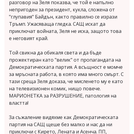
разговор на Зеля показва, че той е напълно
непригоден за президент, кукла, сложена от
"глупавия" Байдън, както правилно се изрази
Тръмп. Ужасяваща гледка. САЩ искат да
приключат войната, Зеля не иска, защото това
е неговият край.
Той свикна да обикаля света и да бъде
прожектиран като "велик" от пропагандата на
Демократическата партия. А всъщност е момче
за мръсната работа, в която има много смърт. С
тази среща Зеля доказа, че мисленето му е като
на телевизионен комик, нищо повече.
МАРИОНЕТКА за РАЗРУШЕНИЕ, патология на
властта!
За съжаление видяхме как Демократическата
партия на САЩ щеше без малко и нас да ни
приключи с Кирето, Лената и Асенча. ПП,