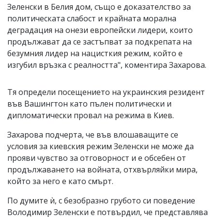
Зеленски в Белия дом, също е доказателство за
политическата слабост и крайната морална
деградация на онези европейски лидери, които
продължават да се застъпват за подкрепата на
безумния лидер на нацисткия режим, който е
изгубил връзка с реалността", коментира Захарова.
Тя определи посещението на украинския резидент
във Вашингтон като пълен политически и
дипломатически провал на режима в Киев.
Захарова подчерта, че във влошаващите се
условия за киевския режим Зеленски не може да
прояви чувство за отговорност и е обсебен от
продължаването на войната, отхвърляйки мира,
който за него е като смърт.
По думите ѝ, с безобразно грубото си поведение
Володимир Зеленски е потвърдил, че представлява