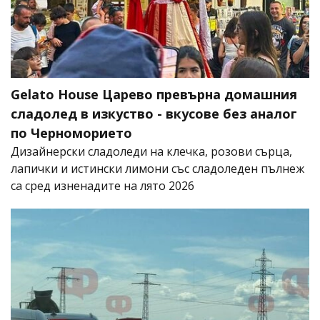
Gelato House Царево превърна домашния
сладолед в изкуство - вкусове без аналог
по Черноморието
Дизайнерски сладоледи на клечка, розови сърца,
лапички и истински лимони със сладоледен пълнеж
са сред изненадите на лято 2026