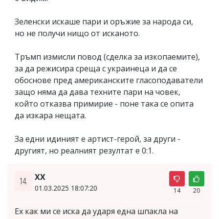
Зеленски искаше пари и оръжие за народа си,
но не получи нищо от исканото.
Тръмп измисли повод (сделка за изкопаемите),
за да режисира среща с украинеца и да се
обоснове пред американските гласоподаватели
защо няма да дава техните пари на човек,
който отказва примирие - поне така се опита
да изкара нещата.
За едни идиният е артист-герой, за други -
другият, но реалният резултат е 0:1.
ХХ
14.
01.03.2025 18:07:20
14
20
Ех как ми се иска да ударя една шпакла на