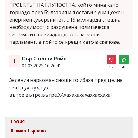
ПРОЕКТЪТ НА ГЛУПОСТТА, който мина като
торнадо през България и я остави с унищожен
енергиен суверенитет, с 19 милиарда спешна
необходимост, с разрушена политическа
система и с невиждан досега кокоши
парламент, в който се крещи като в скечове.
Сър Стенли Ройс
1.
01.03.2025 16:26:41
57
41
Зеления наркоман снощи го ибаха пред целия
свят, сух, сух, сух,
вътре,вътре,вътре.ХАхахахахахаххаххаха!
София
Велико Търново