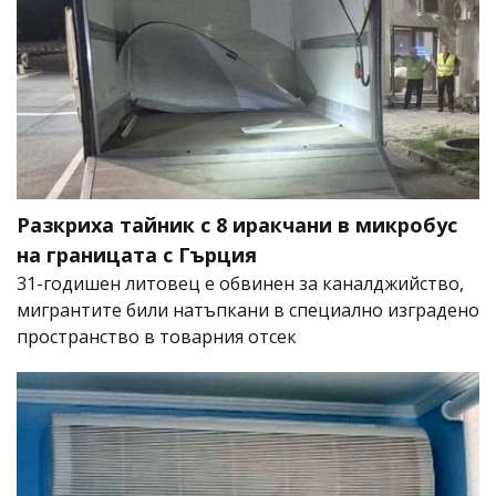
Разкриха тайник с 8 иракчани в микробус
на границата с Гърция
31-годишен литовец е обвинен за каналджийство,
мигрантите били натъпкани в специално изградено
пространство в товарния отсек