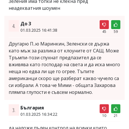
Зеления има топки не клекна пред
неадекватния шоумен
До 3
4.
01.03.2025 16:41:38
45
59
Другарю П..ю Маринкин, Зеленски се държа
като мъж за разлика от клоуните от САЩ. Може
Тръмпи-този спухнат предпазител да се
вживява като господар на света и да иска много
неща но едва ли ще го огрее. Тъпите
американци скоро ще разберат какво чучело са
си избрали. А това че Мими - общата Захарова
плямпа глупости е съвсем нормално.
България
3.
01.03.2025 16:34:22
10
21
да наложи пълен контрол на всички които