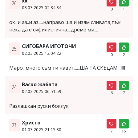
хх
26.
03.03.2025 02:34:34
0
1
ох...и аз..и аз.....направо ша и изям сливата,пък
нека да е сифилистична....дреме ми....
СИГОБАРА ИГОТОЧИ
25.
02.03.2025 12:04:22
0
2
Маро...много съм ти навит......ША ТА СКЪцАМ....!!!!
Васко жабата
24.
02.03.2025 06:51:59
6
7
Разлашкан руски боклук
Христо
23.
01.03.2025 21:15:30
7
15