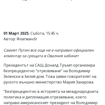
Коментарите
под
статиите
се
въвеждат
от
читателите
01 Март 2025
, Събота, 15:45 ч.
и
Автор: Флагман.бг
редакцията
не
носи
Самият Путин все още не е направил официален
отговорност
коментар за срещата в Овалния кабинет
за
тях!
Ако
Президентът на САЩ Доналд Тръмп организира
откриете
безпрецедентно "отрезвяване" на Володимир
обиден
Зеленски в Белия дом. Това заяви говорителят на
за
вас
руското външно министерство Мария Захарова.
коментар,
моля
"Безпрецедентно в историята на международната
сигнализирайте
политика и дипломация отрезвяване, което
ни!
направи американският президент на Володимир