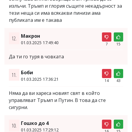
излъчи. Тръмп и глория същите некадърност за
тези неща си има всякакви пинизи ама
публиката им е такава
Макрон
12.
01.03.2025 17:49:40
7
15
Да ти го туря в човката
Боби
11.
01.03.2025 17:36:21
14
43
Няма да ви хареса новият свят в който
управляват Тръмп и Путин. В това да сте
сигурни.
Гошко до 4
10.
01.03.2025 17:29:12
16
15