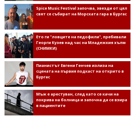
Spice Music Festival започва, звезди от цял
свят се събират на Морската гара в Бургас
Ето ги "ловците на педофили", пребивали
Георги Кузев над час на Младежкия хълм
(СНИМКИ)
Пианистът Евгени Генчев излиза на
сцената на първия подкаст на открито в
Бургас
Мъж е арестуван, след като се качи на
покрива на болница и започна да се взира
в пациентите