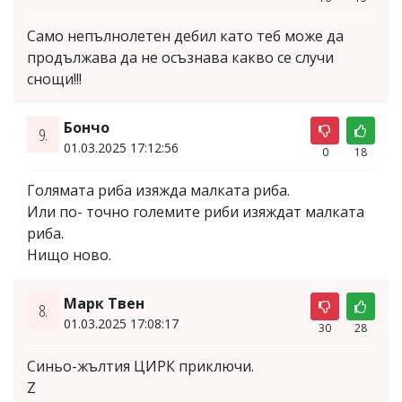
Само непълнолетен дебил като теб може да
продължава да не осъзнава какво се случи
снощи!!!
Бончо
9.
01.03.2025 17:12:56
0
18
Голямата риба изяжда малката риба.
Или по- точно големите риби изяждат малката
риба.
Нищо ново.
Марк Твен
8.
01.03.2025 17:08:17
30
28
Синьо-жълтия ЦИРК приключи.
Z