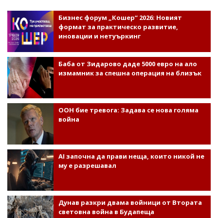
Бизнес форум „Кошер“ 2026: Новият
формат за практическо развитие,
иновации и нетуъркинг
Баба от Зидарово даде 5000 евро на ало
измамник за спешна операция на близък
ООН бие тревога: Задава се нова голяма
война
AI започна да прави неща, които никой не
му е разрешавал
Дунав разкри двама войници от Втората
световна война в Будапеща