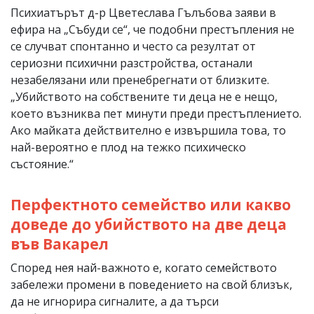
Психиатърът д-р Цветеслава Гълъбова заяви в
ефира на „Събуди се“, че подобни престъпления не
се случват спонтанно и често са резултат от
сериозни психични разстройства, останали
незабелязани или пренебрегнати от близките.
„Убийството на собствените ти деца не е нещо,
което възниква пет минути преди престъплението.
Ако майката действително е извършила това, то
най-вероятно е плод на тежко психическо
състояние.“
Перфектното семейство или какво
доведе до убийството на две деца
във Вакарел
Според нея най-важното е, когато семейството
забележи промени в поведението на свой близък,
да не игнорира сигналите, а да търси