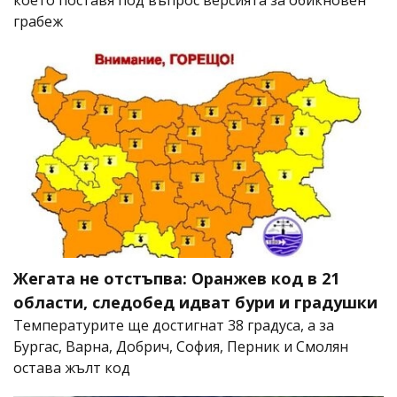
което поставя под въпрос версията за обикновен
грабеж
Жегата не отстъпва: Оранжев код в 21
области, следобед идват бури и градушки
Температурите ще достигнат 38 градуса, а за
Бургас, Варна, Добрич, София, Перник и Смолян
остава жълт код