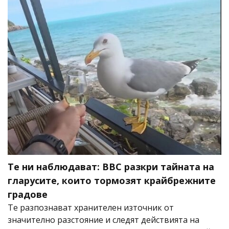
Те ни наблюдават: BBC разкри тайната на
гларусите, които тормозят крайбрежните
градове
Те разпознават хранителен източник от
значително разстояние и следят действията на