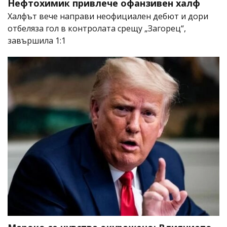
Нефтохимик привлече офанзивен халф
Халфът вече направи неофициален дебют и дори
отбеляза гол в контролата срещу „Загорец“,
завършила 1:1