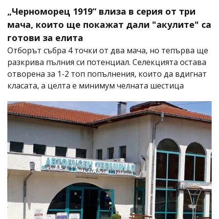
„Черноморец 1919“ влиза в серия от три
мача, които ще покажат дали "акулите" са
готови за елита
Отборът събра 4 точки от два мача, но тепърва ще
разкрива пълния си потенциал. Селекцията остава
отворена за 1-2 топ попълнения, които да вдигнат
класата, а целта е минимум челната шестица