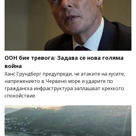
ООН бие тревога: Задава се нова голяма
война
Ханс Грундберг предупреди, че атаките на хусите,
напрежението в Червено море и ударите по
гражданска инфраструктура заплашват крехкото
спокойствие