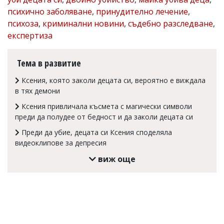
психично заболяване
,
принудително лечение
,
Коментарите
под
психоза
,
криминални новини
,
съдебно разследване
,
статиите
експертиза
се
въвеждат
от
Тема в развитие
читателите
и
Ксения, която заколи децата си, вероятно е виждала
редакцията
в тях демони
не
носи
Ксения привличала късмета с магически символи
отговорност
преди да полудее от бедност и да заколи децата си
за
тях!
Преди да убие, децата си Ксения споделяла
Ако
видеоклипове за депресия
откриете
обиден
виж още
за
вас
коментар,
моля
сигнализирайте
ни!