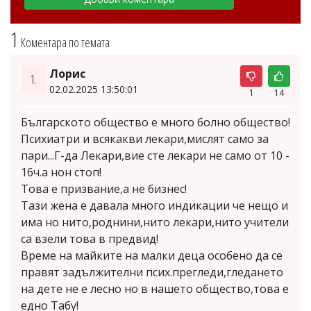
1
Коментара по темата
Лорис
1.
02.02.2025 13:50:01
1
14
Българското общество е много болно общество!
Психиатри и всякакви лекари,мислят само за
пари...Г-да Лекари,вие сте лекари не само от 10 -
16ч.а нон стоп!
Това е призвание,а не бизнес!
Тази жена е давала много индикации че нещо и
има но нито,роднини,нито лекари,нито учители
са взели това в предвид!
Време на майките на малки деца особено да се
правят задължителни псих.прегледи,гледането
на дете не е лесно но в нашето общество,това е
едно Табу!