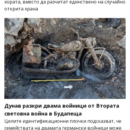
хората, вместо да разчитат единствено на случайно
открита храна
Дунав разкри двама войници от Втората
световна война в Будапеща
Целите идентификационни плочки подсказват, че
семействата на двамата германски войници може