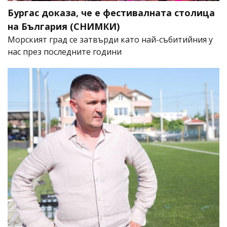
Бургас доказа, че е фестивалната столица
на България (СНИМКИ)
Морският град се затвърди като най-събитийния у
нас през последните години