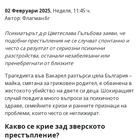
02 Февруари 2025
, Неделя, 11:45 ч.
Автор: Флагман.бг
Психиатърът д-р Цветеслава Гълъбова заяви, че
подобни престъпления не се случват спонтанно и
често са резултат от сериозни психични
разстройства, останали незабелязани или
пренебрегнати от близките
Трагедията във Вакарел разтърси цяла България –
майка, смятана за грижовен родител, е обвинена в
жестокото убийство на двете си деца. Шокиращият
случай повдига много въпроси за психичното
здраве, семейните кризи и ранните признаци на
проблеми, които често се неглижират.
Какво се крие зад зверското
престъпление?