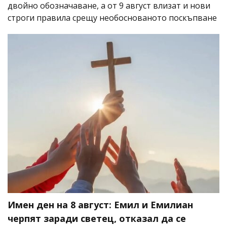
двойно обозначаване, а от 9 август влизат и нови
строги правила срещу необоснованото поскъпване
Имен ден на 8 август: Емил и Емилиан
черпят заради светец, отказал да се