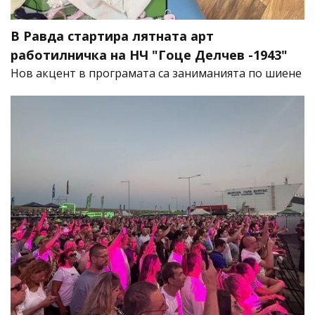
В Равда стартира лятната арт
работилничка на НЧ "Гоце Делчев -1943"
Нов акцент в програмата са заниманията по шиене