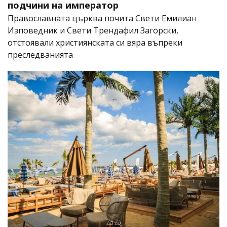
подчини на император
Православната църква почита Свети Емилиан
Изповедник и Свети Трендафил Загорски,
отстоявали християнската си вяра въпреки
преследванията