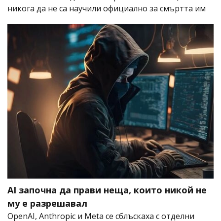
никога да не са научили официално за смъртта им
AI започна да прави неща, които никой не
му е разрешавал
OpenAI, Anthropic и Meta се сблъскаха с отделни