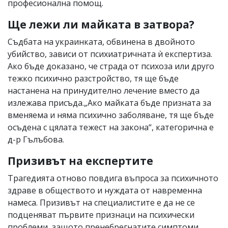
професионална помощ.
Ще лежи ли майката в затвора?
Съдбата на украинката, обвинена в двойното
убийство, зависи от психиатричната ѝ експертиза.
Ако бъде доказано, че страда от психоза или друго
тежко психично разстройство, тя ще бъде
настанена на принудително лечение вместо да
излежава присъда.„Ако майката бъде призната за
вменяема и няма психично заболяване, тя ще бъде
осъдена с цялата тежест на закона“, категорична е
д-р Гълъбова.
Призивът на експертите
Трагедията отново повдига въпроса за психичното
здраве в обществото и нуждата от навременна
намеса. Призивът на специалистите е да не се
подценяват първите признаци на психически
проблеми, защото пренебрегнатите симптоми