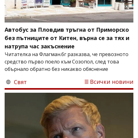
Автобус за Пловдив тръгна от Приморско
без пътниците от Китен, върна се за тях и
натрупа час закъснение
Читателка на Флагман.бг разказва, че превозното
средство първо поело към Созопол, след това
обърнало обратно без никакво обяснение
Всички новини
Свят