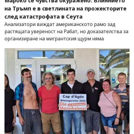
Мароко се чувства окуражено: Влиянието
на Тръмп е в светлината на прожекторите
след катастрофата в Сеута
Анализатори виждат американското рамо зад
растящата увереност на Рабат, но доказателства за
организиране на мигрантския щурм няма