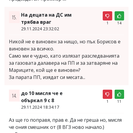
На децата на ДС им
15.
трябва враг
1
14
29.11.2024 23:32:02
Никой не е виновен за нищо, но пък Борисов е
виновен за всичко.
Само ми е чудно, като излязат разследванията
за газовата далавера на ПП и за затваряне на
Мариците, кой ще е виновен?
За парата ПП, изядат си месата...
до 10 мисля че е
14.
объркал 9 с 8
1
11
29.11.2024 18:34:17
Аз ще го поправя, прав е. Да не греша но, мисля
че ония смешник от (8 ВГЗ ново начало.)