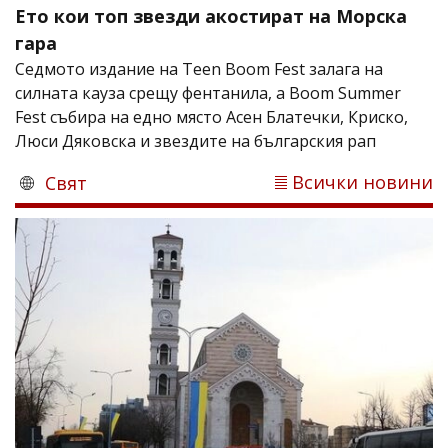
Ето кои топ звезди акостират на Морска
гара
Седмото издание на Teen Boom Fest залага на
силната кауза срещу фентанила, а Boom Summer
Fest събира на едно място Асен Блатечки, Криско,
Люси Дяковска и звездите на българския рап
Всички новини
Свят