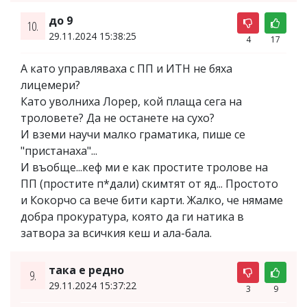
до 9
10.
29.11.2024 15:38:25
4
17
А като управляваха с ПП и ИТН не бяха
лицемери?
Като уволниха Лорер, кой плаща сега на
троловете? Да не останете на сухо?
И вземи научи малко граматика, пише се
"пристанаха"...
И въобще...кеф ми е как простите тролове на
ПП (простите п*дали) скимтят от яд... Простото
и Кокорчо са вече бити карти. Жалко, че нямаме
добра прокуратура, която да ги натика в
затвора за всичкия кеш и ала-бала.
така е редно
9.
29.11.2024 15:37:22
3
9