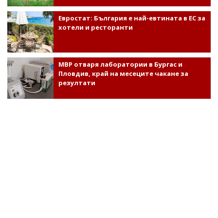
Евростат: България е най-евтината в ЕС за
хотели и ресторанти
МВР отваря лаборатории в Бургас и
Пловдив, край на месеците чакане за
резултати