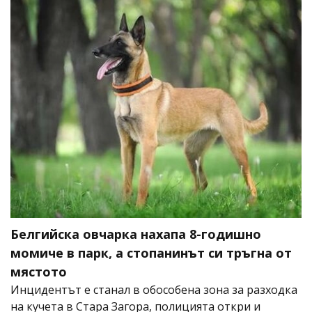
Белгийска овчарка нахапа 8-годишно
момиче в парк, а стопанинът си тръгна от
мястото
Инцидентът е станал в обособена зона за разходка
на кучета в Стара Загора, полицията откри и