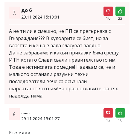
до 6
7.
29.11.2024 15:10:01
10
22
А не ти ли е смешно, че ПП се прегърнаха с
Възраждане??? В кулоарите се бият, но за
властта и кеша в зала гласуват заедно.
Да не забравяме и какви приказки бяха срещу
ИТН когато Слави свали правителството им.
Това е истинската комедия! Надявам се, че и
малкото останали разумни техни
последователи вече са осъзнали
шарлатанството им! За празноглавите...за тях
надежда няма.
.......
6.
29.11.2024 15:01:27
12
10
Ето идва