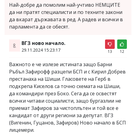
Най-добре да помолим най-учтиво НЕМЦИТЕ
да ни пратят специалисти и по техните закони
да вкарат държавата в ред. А радев и всички в
парламента да се обесят.
ВГЗ ново начало.
8.
29.11.2024 15:23:17
13
12
Важното е че излезе истината защо Барни
Ръбъл Зафирофф разцепи БСП и с Кирил Добрев
престанаха на Шиши. Гласовете на Герб в
подкрепа Киселов са точно схемата на Шиши,
да командири през Боко. Сега да се освестят
всички читави социалисти, защо бургазлии не
приемат Зафиров за чистоплътен и той все е
кандидат от други региони за депутат. ВГЗ
(Вигенин, Гуцанов, Зафиров) Ново начало в БСП
лицемери.