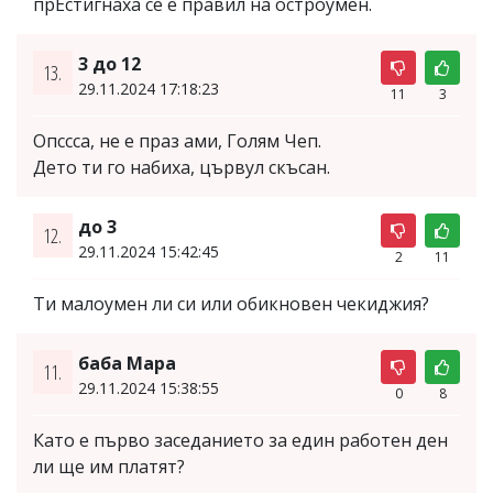
прЕстигнаха се е правил на остроумен.
3 до 12
13.
29.11.2024 17:18:23
11
3
Опссса, не е праз ами, Голям Чеп.
Дето ти го набиха, цървул скъсан.
до 3
12.
29.11.2024 15:42:45
2
11
Ти малоумен ли си или обикновен чекиджия?
баба Мара
11.
29.11.2024 15:38:55
0
8
Като е първо заседанието за един работен ден
ли ще им платят?