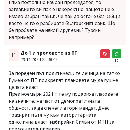
няма постоянно избран председател, то
заглавието ви пак е некоректно, защото не е
имало избран такъв, че пак да остане без. Общи
взето не го о разбирате българският език. Що
бе пробвате на някой друг език? Турски
например?
До 1 и троловете на ПП
16.
29.11.2024 23:38:48
1
12
За пореден път политическите дечица на татко
Румен от ПП подкрепят плановете му да гушне
цялата власт
През ноември 2021 г. те му подариха гласовете
на значителна част от демократичната
общност, за да спечели втори мандат. Днес
трасират пътя му към авторитарната
еднолична власт, избирайки Силви от ИТН за
председател-премиер ....