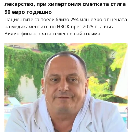
лекарство, при хипертония сметката стига
90 евро годишно
Пациентите са поели близо 294 млн. евро от цената
на медикаментите по НЗОК през 2025 г., а във
Видин финансовата тежест е най-голяма