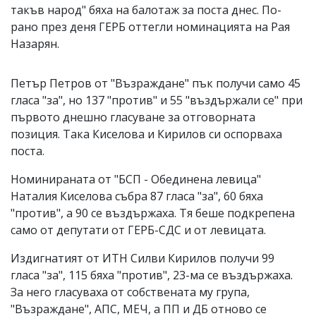
такъв народ" бяха на балотаж за поста днес. По-
рано през деня ГЕРБ оттегли номинацията на Рая
Назарян.
Петър Петров от "Възраждане" пък получи само 45
гласа "за", но 137 "против" и 55 "въздържали се" при
първото днешно гласуване за отговорната
позиция. Така Киселова и Кирилов си оспорваха
поста.
Номинираната от "БСП - Обединена левица"
Наталия Киселова събра 87 гласа "за", 60 бяха
"против", а 90 се въздържаха. Тя беше подкрепена
само от депутати от ГЕРБ-СДС и от левицата.
Издигнатият от ИТН Силви Кирилов получи 99
гласа "за", 115 бяха "против", 23-ма се въздържаха.
За него гласуваха от собствената му група,
"Възраждане", АПС, МЕЧ, а ПП и ДБ отново се