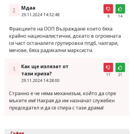
Мдаа
2.
29.11.2024 14:32:48
8
14
Фракциите на ООП Възраждане които бяха
крайно националистични, докато в огромната
си част останалите групировки ппдб, чалгари,
мечове, бяха радикални марксисти.
Как ще излязат от
1.
тази криза?
17
21
29.11.2024 14:28:00
Странно е че няма механизъм, който да спре
мъките им! Накрая да им назначат служебен
председател и да се спира с тази драма!
София