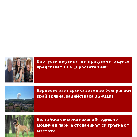
Виртуози в музиката и в рисуването ще се
представят в НЧ „Просвета 1888“
Взривове разтърсиха завод за боеприпаси
край Трявна, задействаха BG-ALERT
Белгийска овчарка нахапа 8-годишно
момиче в парк, а стопанинът си тръгна от
мястото