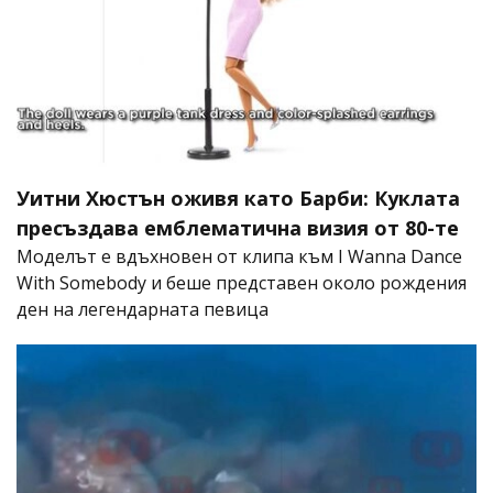
Уитни Хюстън оживя като Барби: Куклата
пресъздава емблематична визия от 80-те
Моделът е вдъхновен от клипа към I Wanna Dance
With Somebody и беше представен около рождения
ден на легендарната певица