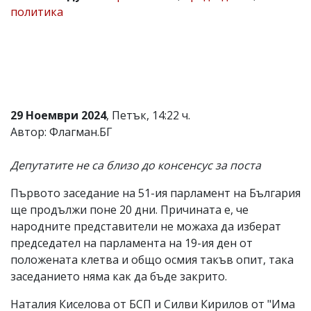
политика
Коментарите
под
статиите
се
въвеждат
от
читателите
и
29 Ноември 2024
, Петък, 14:22 ч.
редакцията
не
Автор: Флагман.БГ
носи
отговорност
Депутатите не са близо до консенсус за поста
за
тях!
Ако
Първото заседание на 51-ия парламент на България
откриете
ще продължи поне 20 дни. Причината е, че
обиден
народните представители не можаха да изберат
за
вас
председател на парламента на 19-ия ден от
коментар,
положената клетва и общо осмия такъв опит, така
моля
заседанието няма как да бъде закрито.
сигнализирайте
ни!
Наталия Киселова от БСП и Силви Кирилов от "Има