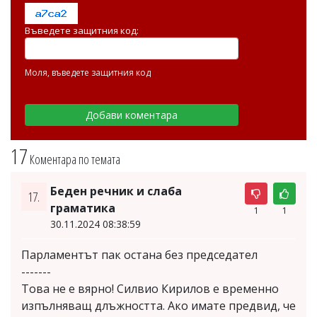
Въведете защитния код:
Моля, въведете защитния код
17
Коментара по темата
Беден речник и слаба
17.
граматика
1
1
30.11.2024 08:38:59
Парламентът пак остана без председател
-------
Това не е вярно! Силвио Кирилов е временно
изпълняващ длъжността. Ако имате предвид, че