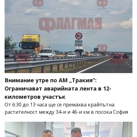
Внимание утре по АМ „Тракия“:
Ограничават аварийната лента в 12-
километров участък
От 6:30 до 13 часа ще се премахва крайпътна
растителност между 34-и и 46-и км в посока София