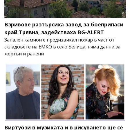
Взривове разтърсиха завод за боеприпаси
край Трявна, задействаха BG-ALERT
Запален камион е предизвикал пожар в част от
складовете на ЕМКО в село Белица, няма данни за
жертви и ранени
Виртуози в музиката и в рисуването ще се