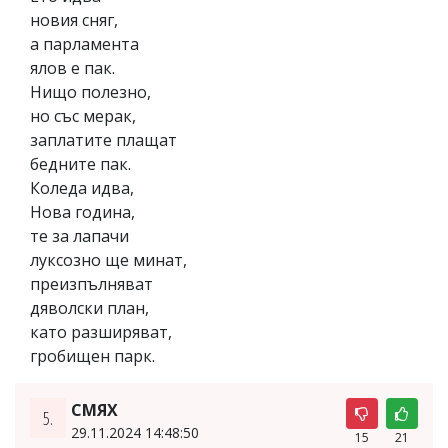
новия сняг,
а парламента
ялов е пак.
Нищо полезно,
но със мерак,
заплатите плащат
бедните пак.
Коледа идва,
Нова година,
те за лaпачи
луксозно ще минат,
преизпълняват
дяволски план,
като разширяват,
гробищен парк.
СМЯХ
5.
29.11.2024 14:48:50
15
21