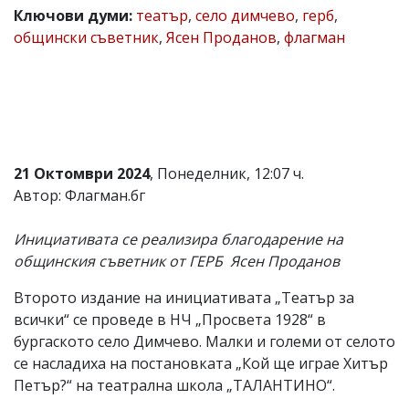
Ключови думи:
театър
,
село димчево
,
герб
,
Коментарите
общински съветник
,
Ясен Проданов
,
флагман
под
статиите
се
въвеждат
от
читателите
и
редакцията
не
21 Октомври 2024
, Понеделник, 12:07 ч.
носи
Автор: Флагман.бг
отговорност
за
тях!
Инициативата се реализира благодарение на
Ако
общинския съветник от ГЕРБ Ясен Проданов
откриете
обиден
Второто издание на инициативата „Театър за
за
вас
всички“ се проведе в НЧ „Просвета 1928“ в
коментар,
бургаското село Димчево. Малки и големи от селото
моля
се насладиха на постановката „Кой ще играе Хитър
сигнализирайте
ни!
Петър?“ на театрална школа „ТАЛАНТИНО“.