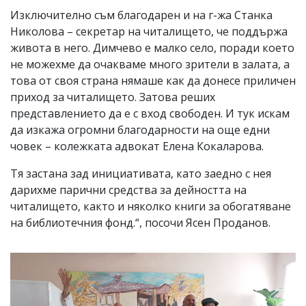
Изключително съм благодарен и на г-жа Станка
Николова – секретар на читалището, че поддържа
живота в него. Димчево е малко село, поради което
не можехме да очакваме много зрители в залата, а
това от своя страна нямаше как да донесе приличен
приход за читалището. Затова реших
представлението да е с вход свободен. И тук искам
да изкажа огромни благодарности на още едни
човек – колежката адвокат Елена Кокаларова.
Тя застана зад инициативата, като заедно с нея
дарихме парични средства за дейността на
читалището, както и няколко книги за обогатяване
на библиотечния фонд.“, посочи Ясен Проданов.