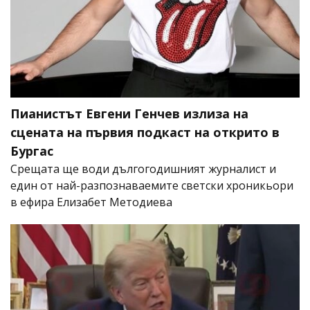
Пианистът Евгени Генчев излиза на
сцената на първия подкаст на открито в
Бургас
Срещата ще води дългогодишният журналист и
един от най-разпознаваемите светски хроникьори
в ефира Елизабет Методиева