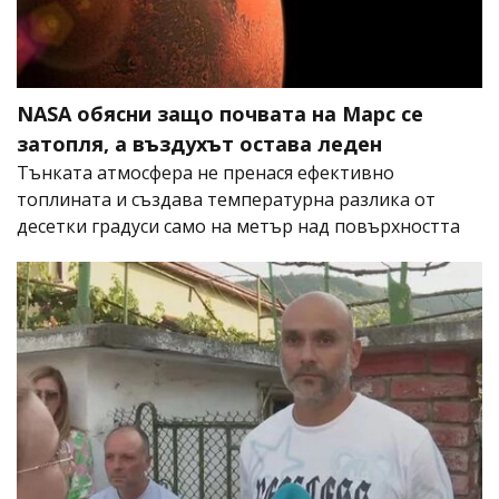
NASA обясни защо почвата на Марс се
затопля, а въздухът остава леден
Тънката атмосфера не пренася ефективно
топлината и създава температурна разлика от
десетки градуси само на метър над повърхността