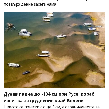
потвърждение засега няма
Дунав падна до -104 см при Русе, кораб
изпитва затруднения край Белене
Нивото се понижи с още 3 см, а ограниченията за