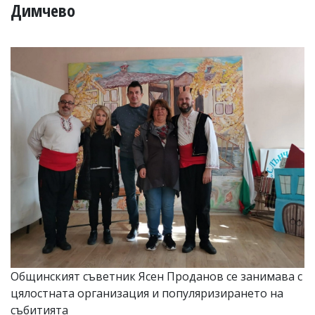
УКРАЙНА
Димчево
СПОРТ
РАЗСЛЕДВАНЕ
БИЗНЕС
ЮГ
Управители:
Веселин
Василев,
email:
v.vasilev@flagman.bg
Катя
Касабова,
еmail:
k.kassabova@flagman.bg
Главен
редактор:
Иван
Общинският съветник Ясен Проданов се занимава с
Колев,
цялостната организация и популяризирането на
email:
office@flagman.bg
събитията