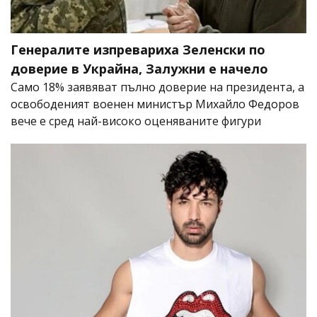
Генералите изпревариха Зеленски по
доверие в Украйна, Залужни е начело
Само 18% заявяват пълно доверие на президента, а
освободеният военен министър Михайло Федоров
вече е сред най-високо оценяваните фигури