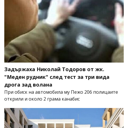
Задържаха Николай Тодоров от жк.
"Меден рудник" след тест за три вида
дрога зад волана
При обиск на автомобила му Пежо 206 полицаите
открили и около 2 грама канабис