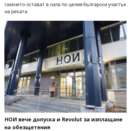
газенето остават в сила по целия български участък
на реката
НОИ вече допуска и Revolut за изплащане
на обезщетения