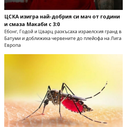
ЦСКА изигра най-добрия си мач от години
и смаза Макаби с 3:0
Ебонг, Годой и Цварц разкъсаха израелския гранд в
Батуми и доближиха червените до плейофа на Лига
Европа