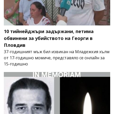
10 тийнейджъри задържани, петима
обвинени за убийството на Георги в
Пловдив
37-годишният мъж бил извикан на Младежкия хълм
от 17-годишно момиче, представяло се онлайн за
15-годишно