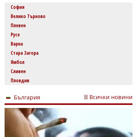
София
Велико Търново
Плевен
Русе
Варна
Стара Загора
Ямбол
Сливен
Пловдив
Всички новини
България