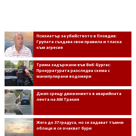
Психиатър за убийството в Пловдив:
Групата създава свои правила и тласка
към агресия
Трима задържани във ВиК-Бургас:
Прокуратурата разследва схема с
манипулирани водомери
Джип срещу движението в аварийната
лента на АМ Тракия
Жега до 37 градуса, но се задават тъмни
облаци и се очакват бури