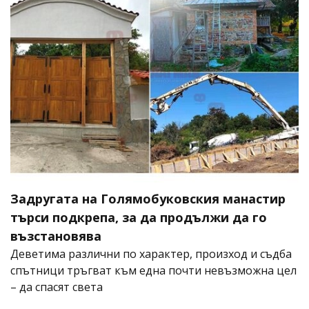
Задругата на Голямобуковския манастир
търси подкрепа, за да продължи да го
възстановява
Деветима различни по характер, произход и съдба
спътници тръгват към една почти невъзможна цел
– да спасят света