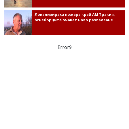
Локализираха пожара край АМ Тракия,
огнеборците очакат ново разпалване
Error9