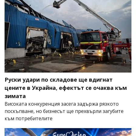
Руски удари по складове ще вдигнат
цените в Украйна, ефектът се очаква към
зимата
Високата конкуренция засега задържа рязкото
поскъпване, но бизнесът ще прехвърли загубите
към потребителите