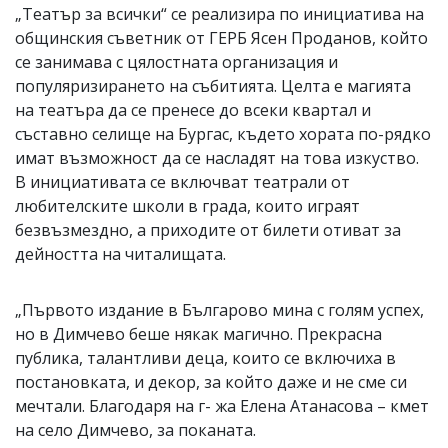
„Театър за всички“ се реализира по инициатива на
общинския съветник от ГЕРБ Ясен Проданов, който
се занимава с цялостната организация и
популяризирането на събитията. Целта е магията
на театъра да се пренесе до всеки квартал и
съставно селище на Бургас, където хората по-рядко
имат възможност да се насладят на това изкуство.
В инициативата се включват театрали от
любителските школи в града, които играят
безвъзмездно, а приходите от билети отиват за
дейността на читалищата.
„Първото издание в Българово мина с голям успех,
но в Димчево беше някак магично. Прекрасна
публика, талантливи деца, които се включиха в
постановката, и декор, за който даже и не сме си
мечтали. Благодаря на г- жа Елена Атанасова – кмет
на село Димчево, за поканата.