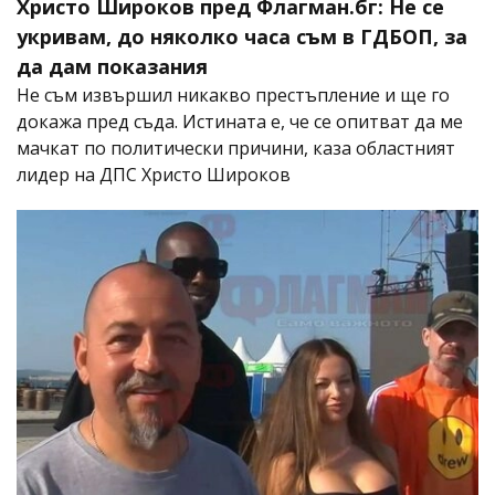
Христо Широков пред Флагман.бг: Не се
укривам, до няколко часа съм в ГДБОП, за
да дам показания
Не съм извършил никакво престъпление и ще го
докажа пред съда. Истината е, че се опитват да ме
мачкат по политически причини, каза областният
лидер на ДПС Христо Широков