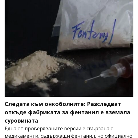
Следата към онкоболните: Разследват
откъде фабриката за фентанил е вземала
суровината
Една от проверяваните версии е свързана с
медикаменти, съдържащи фентанил, но официално