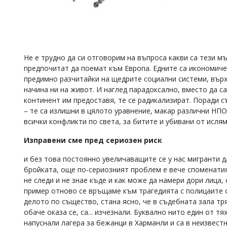
Не е трудно да си отговорим на въпроса какви са тези м
предпочитат да поемат към Европа. Едните са икономиче
предимно разчитайки на щедрите социални системи, върху
начина ни на живот. И наглед парадоксално, вместо да с
континент им предоставя, те се радикализират. Поради 
– те са излишни в цялото уравнение, макар различни НПО
всички конфликти по света, за битите и убивани от исля
Изправени сме пред сериозен риск
и без това постоянно увеличаващите се у нас мигранти д
бройката, още по-сериозният проблем е вече споменатия
не следи и не знае къде и как може да намери дори лица
пример отново се връщаме към трагедията с полицаите о
делото по същество, стана ясно, че в съдебната зала тр
обаче оказа се, са... изчезнали. Буквално нито един от тя
напуснали лагера за бежанци в Харманли и са в неизвестн