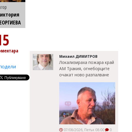
втор
Виктория
ЕОРГИЕВА
15
оментара
Михаил ДИМИТРОВ
Локализираха пожара край
подели
АМ Тракия, огнеборците
очакат ново разпалване
07/08/2026, Петък 08:00
0