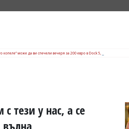
о копеле“ може да ви спечели вечеря за 200 евро в Dock 5, вижте подробн
с тези у нас, а се
а вълна