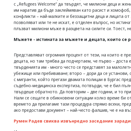
с „Refugees Welcome” да твърдят, че милиони деца и жен
Коментарите
им наратив да бъде заклеймяван като расист и хомофоб,
под
конфликти – най-малките и беззащитни деца и лицата от 
статиите
се
позволяват или те не искат, е отделен въпрос, но истин
въвеждат
плъзват милиони мъже в разцвета на силите си. Тоест, не
от
читателите
Мъжете - истината за мъжете и децата, които се р
и
редакцията
не
Представляват огромния процент от тези, на които е пр
носи
децата, но там трябва да подчертаем, че първо – доста 
отговорност
твърденията им - много често се представят за малолетн
за
убежище или пребиваване; второ – дори да се установи, 
тях!
с мигранти, който прегази двамата полицаи в Бургас пре
Ако
откриете
съдебно-медицинска експертиза, потвърди, че е бил пълн
обиден
твърдеше обратното. Да повторим – две години, и то при
за
Нали се сещате в обикновени ситуации колко време би от
вас
времето да прилагаме тази процедура спрямо всеки, пре
коментар,
ако предостави документ – най-често фалшив, че е на въ
моля
сигнализирайте
Румен Радев свиква извънредно заседание заради
ни!