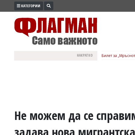
КАТЕГОРИИ
ПРОМО
ЗОНА
ИЗБОРИ
2026
ПРАКТИЧНО
НАКРАТКО
Билет за „Мръснот
КУЛТУРА
ЗДРАВЕ
ПОЛИТИКА
ОБЩИНИ
ОБЩЕСТВО
ЛАЙФСТАЙЛ
Не можем да се справим 
ВОЙНАТА
задава нова мигрантск
В