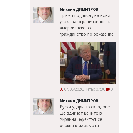
Михаил ДИМИТРОВ
Тръмп подписа два нови
указа за ограничаване на
американското
гражданство по рождение
07/08/2026, Петък 07:30
0
Михаил ДИМИТРОВ
Руски удари по складове
ще вдигнат цените в
Украйна, ефектът се
очаква към зимата