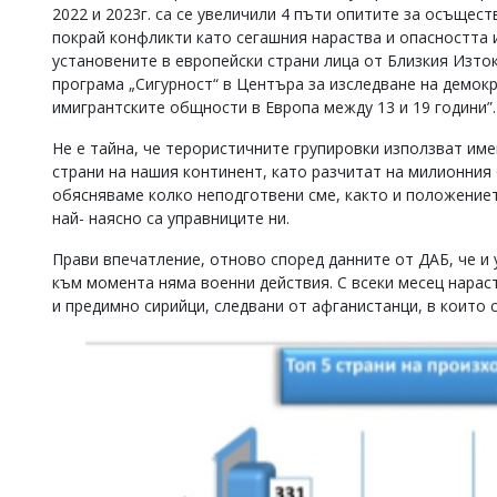
2022 и 2023г. са се увеличили 4 пъти опитите за осъщес
покрай конфликти като сегашния нараства и опасността 
установените в европейски страни лица от Близкия Изток
програма „Сигурност“ в Центъра за изследване на демок
имигрантските общности в Европа между 13 и 19 години”. 
Не е тайна, че терористичните групировки използват име
страни на нашия континент, като разчитат на милионния 
обясняваме колко неподготвени сме, както и положението
най- наясно са управниците ни.
Прави впечатление, отново според данните от ДАБ, че и 
към момента няма военни действия. С всеки месец нарас
и предимно сирийци, следвани от афганистанци, в които 