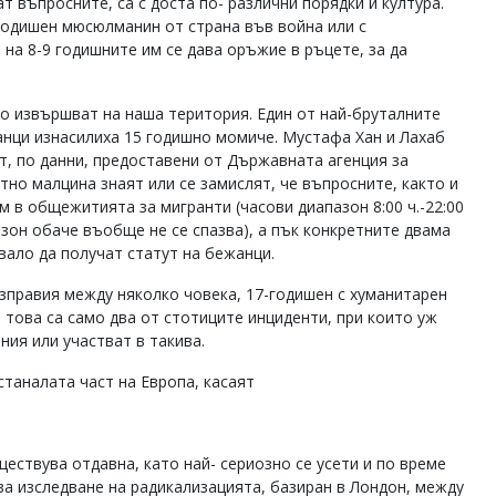
т въпросните, са с доста по- различни порядки и култура.
6 годишен мюсюлманин от страна във война или с
на 8-9 годишните им се дава оръжие в ръцете, за да
то извършват на наша територия. Един от най-бруталните
танци изнасилиха 15 годишно момиче. Мустафа Хан и Лахаб
т, по данни, предоставени от Държавната агенция за
тно малцина знаят или се замислят, че въпросните, както и
м в общежитията за мигранти (часови диапазон 8:00 ч.-22:00
апазон обаче въобще не се спазва), а пък конкретните двама
вало да получат статут на бежанци.
разправия между няколко човека, 17-годишен с хуманитарен
И това са само два от стотиците инциденти, при които уж
ия или участват в такива.
останалата част на Европа, касаят
ъществува отдавна, като най- сериозно се усети и по време
за изследване на радикализацията, базиран в Лондон, между