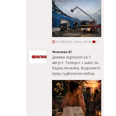
07/08/2026, Петък 06:30
1
Флагман.БГ
Дневен хороскоп за 7
август: Телецът с шанс за
бърза печалба, Водолеите
пред съдбоносен избор