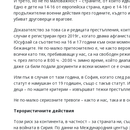
И трето, но не по маловажност – страните, от които идва
Едно е дете на 14-16 от европейска страна, едно е 14-1
продължителни военни действия през годините, където и 
убиват друговерци и врагове.
Доказателство за това са и редицата престъпления, кои
случаи е регистриран през 2019г., когато двама афганис
Юсуфзай са съответно на 16 и 17 години към онзи момен
бежанците. Не по-малко притеснително е, че както вероя
всички като тях, пребиваващи у нас, са на свободен режи
ч. през лятото и 8:00 ч. -20:00 ч. зимно време, който ди
даже са били подали документи и всеки момент се е очак
Или пък в случая от тази година, в София, когато след 
статут е намушкан от 19 годишен, също с такъв статут. 
деца – по нашите критерии – извършват тежки престъплен
Не по-малко сериозните тревоги – както и нас, така и в 
Терористичните действия
Този риск за континента, в частност – за страната ни, с
на войната в Сирия. По данни на Международния център 