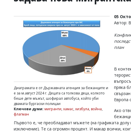
УКРАЙНА
СПОРТ
05 Окт
РАЗСЛЕДВАНЕ
Автор: 
БИЗНЕС
Конфлик
ЮГ
последс
план
Управители:
Веселин
Василев,
В конте
email:
v.vasilev@flagman.bg
терорис
Катя
въпросъ
Касабова,
пряка б
Диаграмата е от Държавната агенция за бежанците и
еmail:
k.kassabova@flagman.bg
свързан
е за м.август 2024 г. Децата са толкова деца, колкото
беше дете мъжът, шофирал автобуса, който уби
Европа 
Главен
двамата бургаски полицаи
редактор:
Ключови думи:
мигранти
,
хамас
,
хизбула
,
война
,
Ако отв
Иван
флагман
Колев,
бежанци
email:
Първото е, че преобладават мъжете (на графиката долу и
office@flagman.bg
изключение). Те са огромен процент. И макар всички, ко