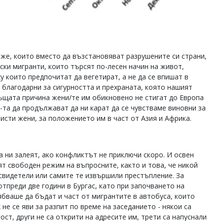
ъже, които вместо да възстановяват разрушените си страни,
ски мигранти, които търсят по-лесен начин на живот,
 които предпочитат да вегетират, а не да се впишат в
а благодарни за сигурността и прехраната, която нашият
същата причина жени/те им обикновено не стигат до Европа
-та да продължават да ни карат да се чувстваме виновни за
мисти жени, за положението им в част от Азия и Африка.
а ни залеят, ако конфликтът не приключи скоро. И освен
т свободен режим на въпросните, както и това, че никой
, свидетели или самите те извършили престъпление. За
тпреди две години в Бургас, като при започването на
ябваше да бъдат и част от мигрантите в автобуса, които
х не се яви за разпит по време на заседанието - някои са
ост, други не са открити на адресите им, трети са напуснали