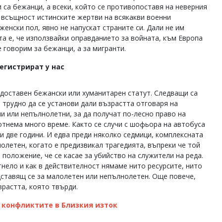
и са бежанци, а всеки, който се противопоставя на неверния
 всъщност истинските жертви на всякакви военни
женски пол, явно не напускат страните си. Дали не им
ата е, че използвайки оправданието за войната, към Европа
 говорим за бежанци, а за мигранти.
егистрират у нас
едоставен бежански или хуманитарен статут. Следващи са
е трудно да се установи дали възрастта отговаря на
и или непълнолетни, за да получат по-лесно право на
отнема много време. Както се случи с шофьора на автобуса
ди две години. И едва преди няколко седмици, комплексната
олетен, когато е предизвикал трагедията, въпреки че той
 положение, че се касае за убийство на служители на реда.
нело и как в действителност нямаме нито ресурсите, нито
дставящ се за малолетен или непълнолетен. Още повече,
зрастта, която твърди.
 конфликтите в Близкия изток