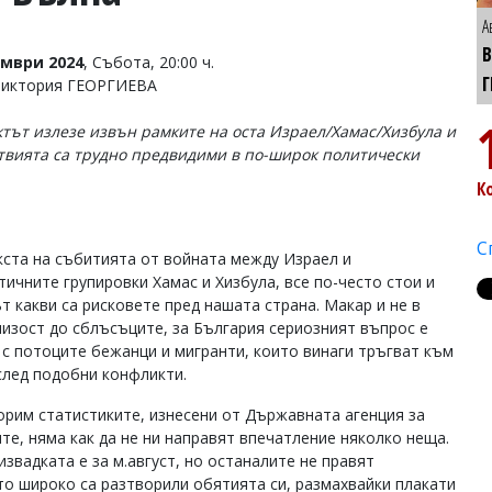
А
омври 2024
, Събота, 20:00 ч.
Г
Виктория ГЕОРГИЕВА
тът излезе извън рамките на оста Израел/Хамас/Хизбула и
твията са трудно предвидими в по-широк политически
К
С
кста на събитията от войната между Израел и
тичните групировки Хамас и Хизбула, все по-често стои и
т какви са рисковете пред нашата страна. Макар и не в
лизост до сблъсъците, за България сериозният въпрос е
 с потоците бежанци и мигранти, които винаги тръгват към
след подобни конфликти.
орим статистиките, изнесени от Държавната агенция за
те, няма как да не ни направят впечатление няколко неща.
звадката е за м.август, но останалите не правят
ито широко са разтворили обятията си, размахвайки плакати