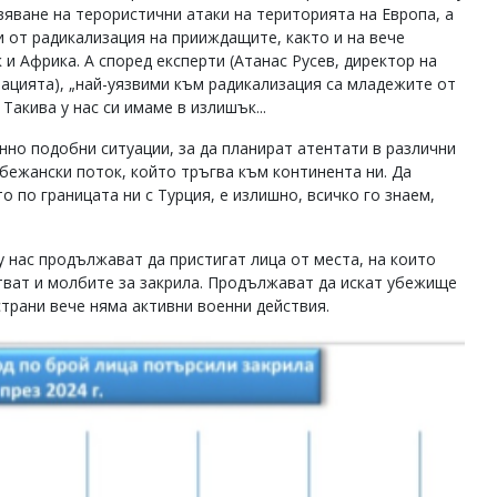
твяване на терористични атаки на територията на Европа, а
и от радикализация на прииждащите, както и на вече
 и Африка. А според експерти (Атанас Русев, директор на
рацията), „най-уязвими към радикализация са младежите от
Такива у нас си имаме в излишък...
нно подобни ситуации, за да планират атентати в различни
бежански поток, който тръгва към континента ни. Да
 по границата ни с Турция, е излишно, всичко го знаем,
у нас продължават да пристигат лица от места, на които
тват и молбите за закрила. Продължават да искат убежище
страни вече няма активни военни действия.