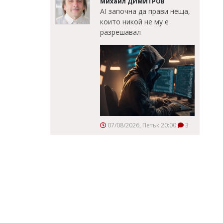
Михаил ДИМИТРОВ
AI започна да прави неща,
които никой не му е
разрешавал
07/08/2026, Петък 20:00
3