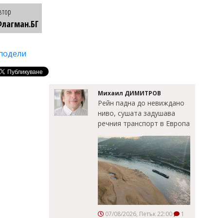
втор
лагман.БГ
подели
Михаил ДИМИТРОВ
Рейн падна до невиждано
ниво, сушата задушава
речния транспорт в Европа
07/08/2026, Петък 22:00
1