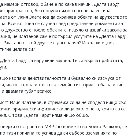
да намери отговор, обаче е по какъв начин „Делта Гард“
безпристрастно, без популизъм и търсене на евтина
наета от Илия Златанов да охранява обекти на дружеството
ица. Всичко това се случва след представени документи за
то дружество е поело обектите, изцяло спазвайки закона за
ция, че Златанов сам е потърсил услугите на „Делта Гард“
т Златанов с кой друг се е договарял? Искал ли е „по-
тигне целите си?
„Делта Гард“ са нарушили закона. Те си вършат работата,
уги.
защо изопачи действителността и буквално си изсмука от
зи, иначе тъжна и жестока семейна история за баща и син,
о и двамата губят всичко.
ият“ Илия Златанов, в стремежа си да не споделя нищо със
ички юридически и физически лица около него, които са се
ия. С това „Делта Гард“ няма нищо общо.
роверки от страна на МВР (по времето на Бойко Рашков), се
по тази причина то успява да си събере вземанията по