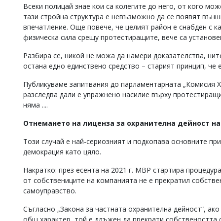
Всеки полицай знае кои са колегите до него, от кого мож
тази стройна структура е невъзможно да се появят външн
впечатление. Още повече, че целият район е снабден с к
физическа сила срещу протестиращите, вече са установе
Разбира се, никой не можа да намери доказателства, нито
остана едно единствено средство – старият принцип, че 
Публикуваме запитвания до парламентарната „Комисия Ха
разследва дали е упражнено насилие върху протестиращи
няма ....
Отнемането на лиценза за охранителна дейност на
Този случай е най-сериозният и подкопава основните пр
демокрация като цяло.
Накратко: през есента на 2021 г. МВР стартира процедур
от собствениците на компанията не е прекратил собстве
самоуправство.
Съгласно „Закона за частната охранителна дейност“, ак
общ характер, той е длъжен да прекрати собствеността с