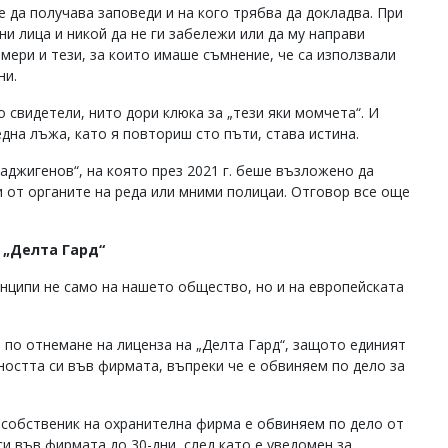
е да получава заповеди и на кого трябва да докладва. При
и лица и никой да не ги забележи или да му направи
амери и тези, за които имаше съмнение, че са използвали
ни.
 свидетели, нито дори клюка за „тези яки момчета“. И
една лъжа, като я повториш сто пъти, става истина.
джигенов“, на която през 2021 г. беше възложено да
 от органите на реда или мними полицаи. Отговор все още
 „Делта Гард“
инципи не само на нашето общество, но и на европейската
а по отнемане на лиценза на „Делта Гард“, защото единият
ността си във фирмата, въпреки че е обвиняем по дело за
о собственик на охранителна фирма е обвиняем по дело от
и във фирмата до 30-дни, след като е уведомен за