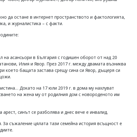
ужно да остане в интернет пространството и фактологията,
ка, и журналистика – с факти.
годините:
л на асансьори в България с годишен оборот от над 20
танови, Илия и Явор. През 2017 г. между двамата възниква
ри което бащата застава срещу сина си Явор, дъщеря си
щожи.
аистина… Докато на 17 юли 2019 г. в дома му нахлуват
писването на жена му от родилния дом с новороденото им
арест, синът се разболява и днес вече е инвалид.
. За съжаление цялата тази семейна история всъщност е
диите.