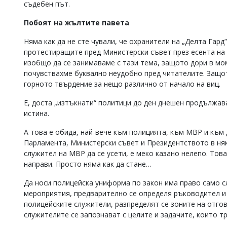
съдебен път.
Побоят на жълтите павета
Няма как да не сте чували, че охранители на „Делта Гард
протестиращите пред Министерски съвет през есента на 
изобщо да се занимаваме с тази тема, защото дори в мом
почувствахме буквално неудобно пред читателите. Защот
горното твърдение за нещо различно от начало на виц.
Е, доста „изтъкнати“ политици до ден днешен продължава
истина.
А това е обида, най-вече към полицията, към МВР и към
Парламента, Министерски съвет и Президентството в няк
служител на МВР да се усети, е меко казано нелепо. Тов
направи. Просто няма как да стане…
Да носи полицейска униформа по закон има право само 
мероприятия, предварително се определя ръководител и 
полицейските служители, разпределят се зоните на отгов
служителите се запознават с целите и задачите, които т