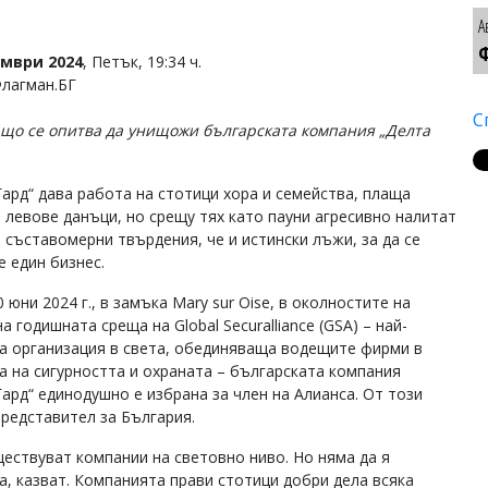
А
Ф
омври 2024
, Петък, 19:34 ч.
Флагман.БГ
С
ащо се опитва да унищожи българската компания „Делта
Гард“ дава работа на стотици хора и семейства, плаща
 левове данъци, но срещу тях като пауни агресивно налитат
, съставомерни твърдения, че и истински лъжи, за да се
е един бизнес.
0 юни 2024 г., в замъка Mary sur Oise, в околностите на
а годишната среща на Global Securalliance (GSA) – най-
а организация в света, обединяваща водещите фирми в
а на сигурността и охраната – българската компания
Гард“ единодушно е избрана за член на Алианса. От този
представител за България.
ществуват компании на световно ниво. Но няма да я
, казват. Компанията прави стотици добри дела всяка