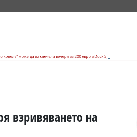
о копеле“ може да ви спечели вечеря за 200 евро в Dock 5, вижте подробн
ря взривяването на