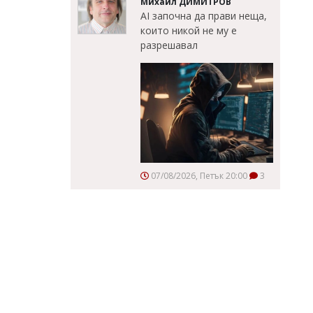
Михаил ДИМИТРОВ
AI започна да прави неща,
които никой не му е
разрешавал
07/08/2026, Петък 20:00
3