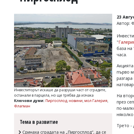
УКРАЙНА
СПОРТ
23 Авгу
РАЗСЛЕДВАНЕ
Автор: 
БИЗНЕС
Инвести
ЮГ
"
Галери
база на 
Управители:
часа.
Веселин
Василев,
Акцията
email:
първо м
v.vasilev@flagman.bg
разгара
Катя
натовар
Касабова,
Инвеститорът искаше да разруши част от сградите,
еmail:
k.kassabova@flagman.bg
останали в парцела, но ще трябва да изчака
На втор
Ключови думи:
Пиргосплод
,
новини
,
мол Галерия
,
през се
Главен
Флагман
по-малк
редактор:
Иван
няколко
Колев,
Тема в развитие
email:
Трето -
office@flagman.bg
Сринаха сградата на „Пиргосплод“, да се