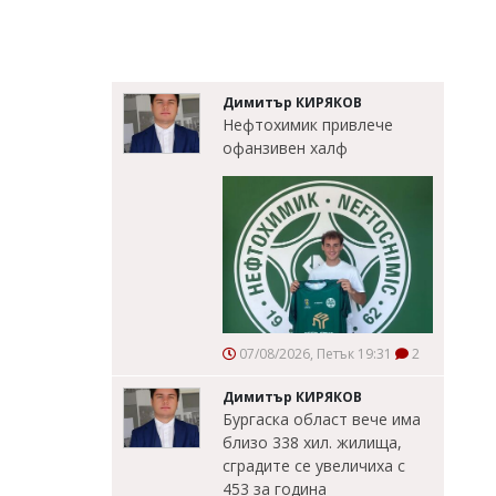
Димитър КИРЯКОВ
Нефтохимик привлече
офанзивен халф
07/08/2026, Петък 19:31
2
Димитър КИРЯКОВ
Бургаска област вече има
близо 338 хил. жилища,
сградите се увеличиха с
453 за година