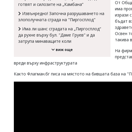
От Общи
готвят и силозите на „Камбана“
Коментарите
има про
под
Извънредно! Започна разрушаването на
изрази 
статиите
злополучната сграда на "Пиргосплод"
бъдат в
се
здравет
въвеждат
Има ли шанс сградата на „Пиргосплод“
от
Освен т
да рухне върху бул. "Даме Груев" и да
читателите
такива 
затрупа минаващите коли
и
редакцията
виж още
На фирм
не
предста
носи
вреди върху инфраструктурата
отговорност
за
Както Флагман.бг писа на мястото на бившата база на "Пи
тях!
Ако
откриете
обиден
за
вас
коментар,
моля
сигнализирайте
ни!