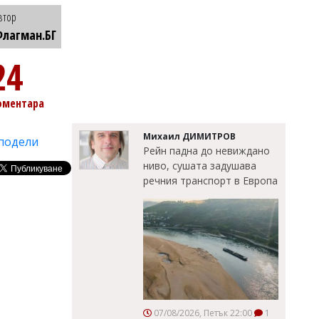
втор
лагман.БГ
24
оментара
Михаил ДИМИТРОВ
подели
Рейн падна до невиждано
ниво, сушата задушава
речния транспорт в Европа
07/08/2026, Петък 22:00
1