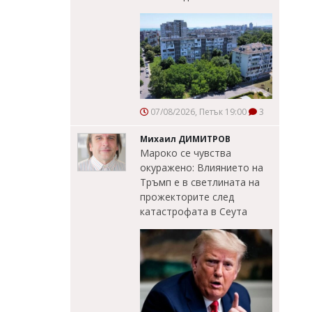
07/08/2026, Петък 19:00
3
Михаил ДИМИТРОВ
Мароко се чувства
окуражено: Влиянието на
Тръмп е в светлината на
прожекторите след
катастрофата в Сеута