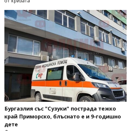
от кризата
Бургазлия със "Сузуки" пострада тежко
край Приморско, блъснато е и 9-годишно
дете