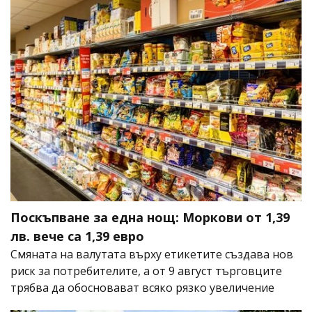
Поскъпване за една нощ: Моркови от 1,39
лв. вече са 1,39 евро
Смяната на валутата върху етикетите създава нов
риск за потребителите, а от 9 август търговците
трябва да обосновават всяко рязко увеличение