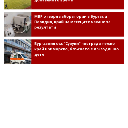
МВР отваря лаборатории в Бургас и
Пловдив, край на месеците чакане за
резултати
Бургазлия със "Сузуки" пострада тежко
край Приморско, блъснато е и 9-годишно
дете