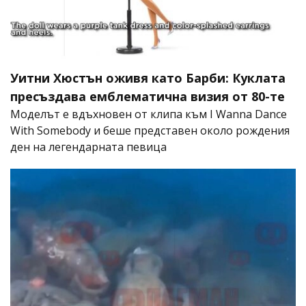
Уитни Хюстън оживя като Барби: Куклата
пресъздава емблематична визия от 80-те
Моделът е вдъхновен от клипа към I Wanna Dance
With Somebody и беше представен около рождения
ден на легендарната певица