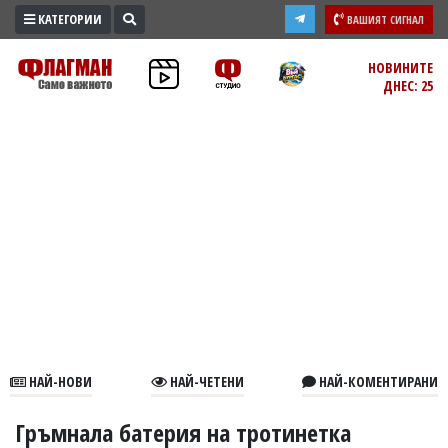
КАТЕГОРИИ
ВАШИЯТ СИГНАЛ
ПРОМО
НОВИНИТЕ
ДНЕС: 25
ЗОНА
ИЗБОРИ
2026
ПРАКТИЧНО
КУЛТУРА
ЗДРАВЕ
ПОЛИТИКА
ОБЩИНИ
ОБЩЕСТВО
ЛАЙФСТАЙЛ
НАЙ-НОВИ
НАЙ-ЧЕТЕНИ
НАЙ-КОМЕНТИРАНИ
ВОЙНАТА
В
Гръмнала батерия на тротинетка