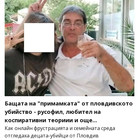
Бащата на "примамката" от пловдивското
убийство - русофил, любител на
коспиративни теориии и още...
Как онлайн фрустрацията и семейната среда
отгледаха децата-убийци от Пловдив