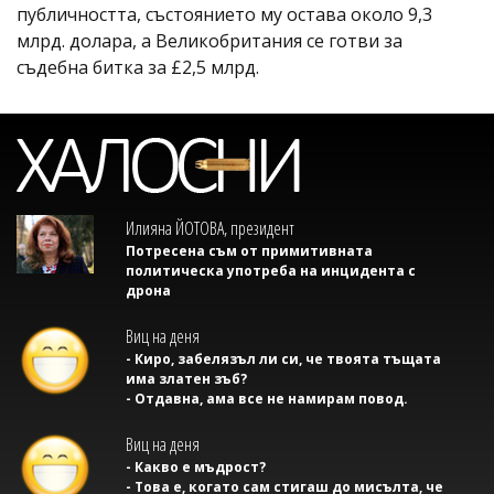
публичността, състоянието му остава около 9,3
млрд. долара, а Великобритания се готви за
съдебна битка за £2,5 млрд.
Илияна ЙОТОВА, президент
Потресена съм от примитивната
политическа употреба на инцидента с
дрона
Виц на деня
- Киро, забелязъл ли си, че твоята тъщата
има златен зъб?
- Отдавна, ама все не намирам повод.
Виц на деня
- Какво е мъдрост?
- Това е, когато сам стигаш до мисълта, че