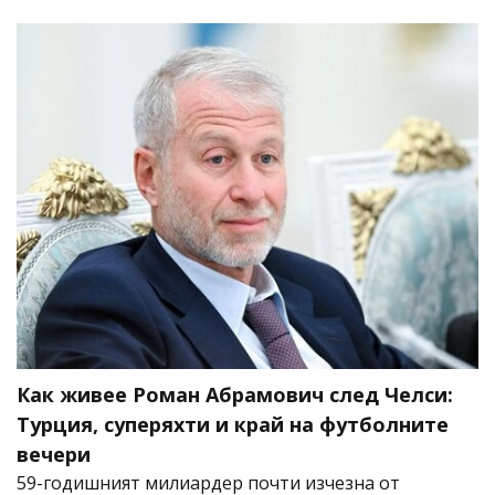
Как живее Роман Абрамович след Челси:
Турция, суперяхти и край на футболните
вечери
59-годишният милиардер почти изчезна от