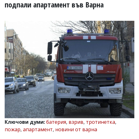
УКРАЙНА
подпали апартамент във Варна
СПОРТ
РАЗСЛЕДВАНЕ
БИЗНЕС
ЮГ
Управители:
Веселин
Василев,
email:
v.vasilev@flagman.bg
Катя
Касабова,
еmail:
k.kassabova@flagman.bg
Главен
редактор:
Иван
Ключови думи:
батерия
,
взрив
,
тротинетка
,
Колев,
пожар
,
апартамент
,
новини от варна
email:
office@flagman.bg