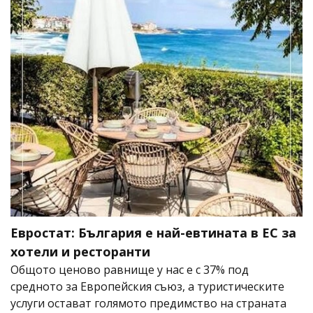
Евростат: България е най-евтината в ЕС за
хотели и ресторанти
Общото ценово равнище у нас е с 37% под
средното за Европейския съюз, а туристическите
услуги остават голямото предимство на страната