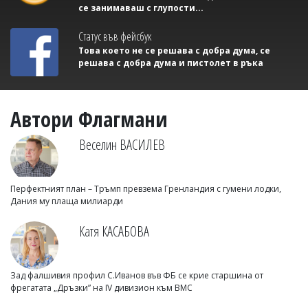
се занимаваш с глупости...
Статус във фейсбук
Това което не се решава с добра дума, се
решава с добра дума и пистолет в ръка
Автори Флагмани
Веселин ВАСИЛЕВ
Перфектният план – Тръмп превзема Гренландия с гумени лодки,
Дания му плаща милиарди
Катя КАСАБОВА
Зад фалшивия профил С.Иванов във ФБ се крие старшина от
фрегатата „Дръзки” на IV дивизион към ВМС