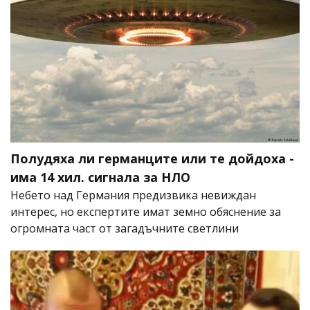
Полудяха ли германците или те дойдоха -
има 14 хил. сигнала за НЛО
Небето над Германия предизвика невиждан
интерес, но експертите имат земно обяснение за
огромната част от загадъчните светлини