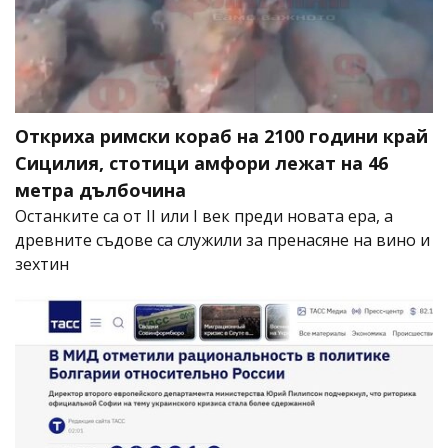
Откриха римски кораб на 2100 години край
Сицилия, стотици амфори лежат на 46
метра дълбочина
Останките са от II или I век преди новата ера, а
древните съдове са служили за пренасяне на вино и
зехтин