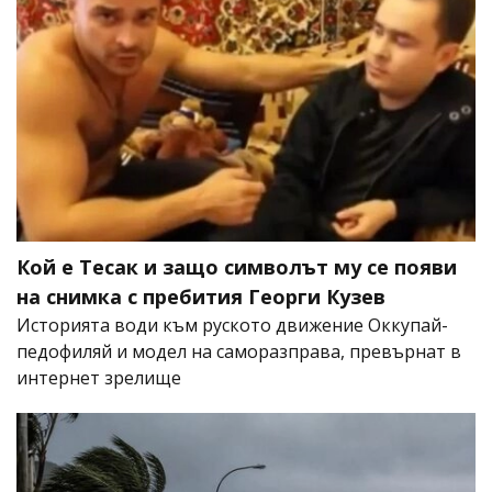
Кой е Тесак и защо символът му се появи
на снимка с пребития Георги Кузев
Историята води към руското движение Оккупай-
педофиляй и модел на саморазправа, превърнат в
интернет зрелище