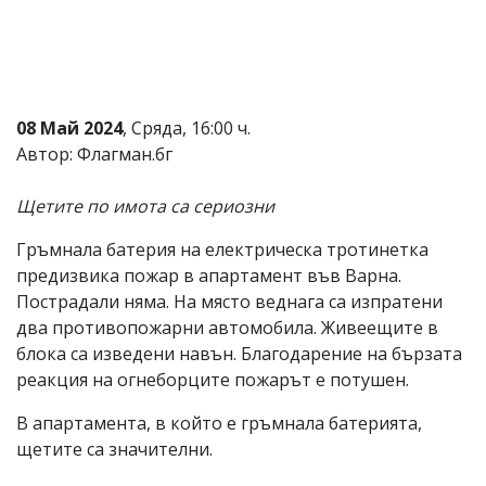
Коментарите
под
статиите
се
въвеждат
от
08 Май 2024
, Сряда, 16:00 ч.
читателите
Автор: Флагман.бг
и
редакцията
не
Щетите по имота са сериозни
носи
отговорност
Гръмнала батерия на електрическа тротинетка
за
предизвика пожар в апартамент във Варна.
тях!
Ако
Пострадали няма. На място веднага са изпратени
откриете
два противопожарни автомобила. Живеещите в
обиден
блока са изведени навън. Благодарение на бързата
за
вас
реакция на огнеборците пожарът е потушен.
коментар,
моля
В апартамента, в който е гръмнала батерията,
сигнализирайте
щетите са значителни.
ни!