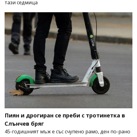
тази седмица
Пиян и дрогиран се преби с тротинетка в
Слънчев бряг
45-годишният мъж е със счупено рамо, ден по-рано