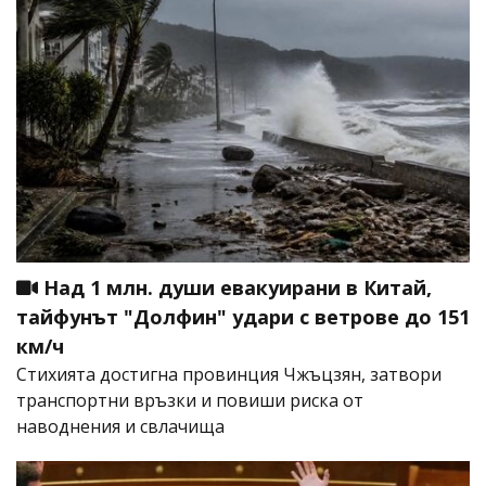
Над 1 млн. души евакуирани в Китай,
тайфунът "Долфин" удари с ветрове до 151
км/ч
Стихията достигна провинция Чжъцзян, затвори
транспортни връзки и повиши риска от
наводнения и свлачища