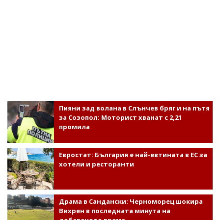
Пияни зад волана в Слънчев бряг и на пътя
за Созопол: Моторист хванат с 2,21
промила
Евростат: България е най-евтината в ЕС за
хотели и ресторанти
Драма в Сандански: Черноморец шокира
Вихрен в последната минута на
добавеното време