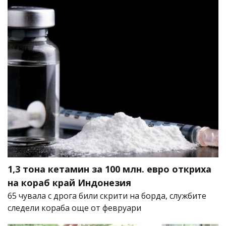
1,3 тона кетамин за 100 млн. евро откриха
на кораб край Индонезия
65 чувала с дрога били скрити на борда, службите
следели кораба още от февруари