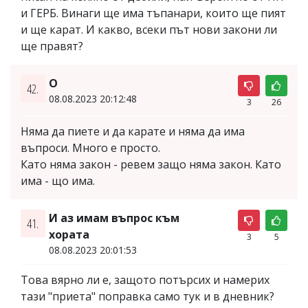
и ГЕРБ. Винаги ще има тъпанари, които ще пият
и ще карат. И какво, всеки път нови закони ли
ще правят?
О
42.
08.08.2023 20:12:48
3
26
Няма да пиете и да карате и няма да има
въпроси. Много е просто.
Като няма закон - ревем защо няма закон. Като
има - що има.
И аз имам въпрос към
41.
хората
3
5
08.08.2023 20:01:53
Това вярно ли е, защото потърсих и намерих
тази "приета" поправка само тук и в дневник?