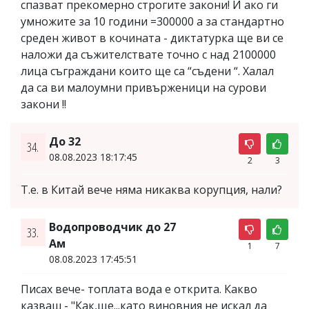
спазват прекомерно строгите закони! И ако ги
умножите за 10 години =300000 а за стандартно
среден живот в кочината - диктатурка ще ви се
наложи да съжителствате точно с над 2100000
лица съграждани които ще са “съдени “. Халал
да са ви малоумни привърженици на сурови
закони !!
До 32
34.
08.08.2023 18:17:45
2
3
Т.е. в Китай вече няма никаква корупция, нали?
Водопроводчик до 27
33.
Ам
1
7
08.08.2023 17:45:51
Писах вече- топлата вода е открита. Какво
казваш - "Как,ще...като виновния не искал да