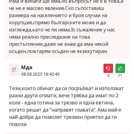
Има и винаги ще има,но въпросът не е в това,а
че не е масово явление.Ско съпоставиш
размера на населението и броя случаи на
корупция,спрямо българските може и да
изглежда,като че ли няма.Зс съжаление у нас
няма реално преследване на това
престъпление,даже не знам да има някой
осъден,повтарям осъден не екзекутиран.
Мда
37.
08.08.2023 18:42:49
0
11
Тези,които обичат да си посръбват и използват
разни други опиати, вече трябва да имат по 2
коли - една готина за трезво и една евтина,
когато решат да "направят главата". Ама май е
най-добре да помолят трезвен приятел да ги
повози.