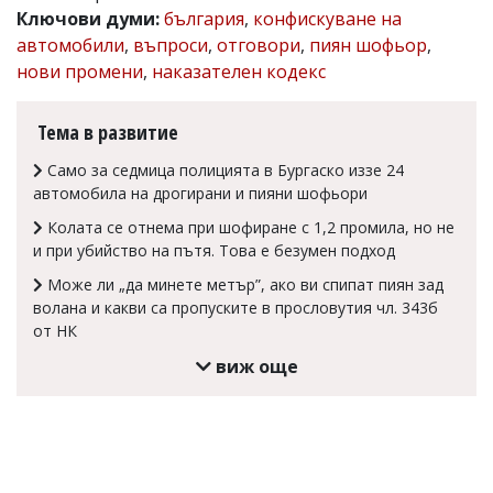
Ключови думи:
българия
,
конфискуване на
Коментарите
автомобили
,
въпроси
,
отговори
,
пиян шофьор
,
под
статиите
нови промени
,
наказателен кодекс
се
въвеждат
от
Тема в развитие
читателите
и
Само за седмица полицията в Бургаско иззе 24
редакцията
автомобила на дрогирани и пияни шофьори
не
носи
Колата се отнема при шофиране с 1,2 промила, но не
отговорност
и при убийство на пътя. Това е безумен подход
за
тях!
Може ли „да минете метър”, ако ви спипат пиян зад
Ако
волана и какви са пропуските в прословутия чл. 343б
откриете
от НК
обиден
за
виж още
вас
коментар,
моля
сигнализирайте
ни!