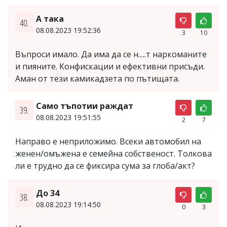
А така
40.
08.08.2023 19:52:36
3
10
Въпроси имало. Да има да се н.....т наркоманите
и пияните. Конфискации и ефективни присъди.
Аман от тези камикадзета по пътищата.
Само тъпотии раждат
39.
08.08.2023 19:51:55
2
7
Направо е неприложимо. Всеки автомобил на
женен/омъжена е семейна собственост. Толкова
ли е трудно да се фиксира сума за глоба/акт?
До 34
38.
08.08.2023 19:14:50
0
3