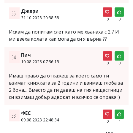
Джери
55.
31.10.2023 20:38:58
0
0
Искам да попитам слет като ме хванаха с 2.7 И
ми взеха колата как мога да си я върна ??
Пич
54.
10.08.2023 07:36:15
0
0
Имаш право да откажеш за което само ти
взимат книжката за 2 години и взимаш глоба за
2 бона… Вместо да ги даваш на тия нещастници
си взимаш добър адвокат и всичко се оправя :)
ФЕС
53.
09.08.2023 22:48:34
0
4