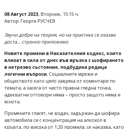
08 Август 2023
, Вторник, 15:15 ч.
Автор: Георги РУСЧЕВ
Звучи добре на теория, но на практика се оказва
доста... странно приложимо
Новите промени в Наказателния кодекс, които
влизат в сила от днес във връзка с шофирането
в нетрезво състояние, подбудиха редица
логични въпроси.
Социалните мрежи и
обществото като цяло завряха от коментари по
темата, а засега от чисто правна гледна точка,
адекватни отговори няма – просто защото няма и
яснота.
Промените гласят, че водач, задържан да шофира
автомобила си с концентрация на алкохол в
кръвта, по-висока от 1.20 промила, се наказва, като