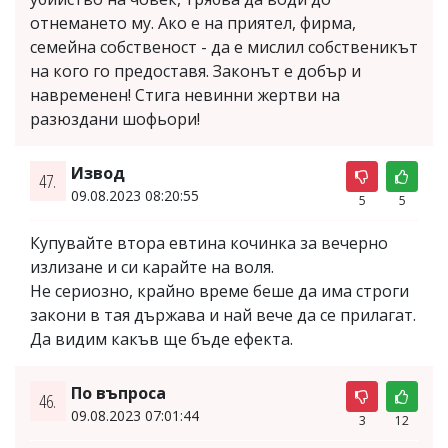
отнемането му. Ако е на приятел, фирма,
семейна собственост - да е мислил собственикът
на кого го предоставя. Законът е добър и
навременен! Стига невинни жертви на
разюздани шофьори!
Извод
47.
09.08.2023 08:20:55
5
5
Купувайте втора евтина кочинка за вечерно
излизане и си карайте на воля.
Не сериозно, крайно време беше да има строги
закони в тая държава и най вече да се прилагат.
Да видим какъв ще бъде ефекта.
По въпроса
46.
09.08.2023 07:01:44
3
12