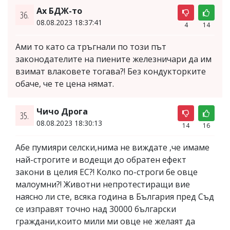
Ах БДЖ-то
36.
08.08.2023 18:37:41
4
14
Ами то като са тръгнали по този път
законодателите на пиените железничари да им
взимат влаковете тогава?! Без кондукторките
обаче, че те цена нямат.
Чичо Дрога
35.
08.08.2023 18:30:13
14
16
Абе пумияри селски,нима не виждате ,че имаме
най-строгите и водещи до обратен ефект
закони в целия ЕС?! Колко по-строги бе овце
малоумни?! Животни непротестиращи вие
наясно ли сте, всяка година в България пред Съд
се изправят точно над 30000 български
граждани,които мили ми овце не желаят да