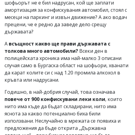
шофьорът не е бил надрусан, кой ще заплати
амортизация за конфискувания автомобил, стоял с
месеци на паркинг и извън движение? А ако водач
прецени, че е редно да заведе дело срещу
държавата?
А
всъщност какво ще прави държавата с
толкова много автомобили?
Всеки ден в
полицейската хроника има най-малко 3 описани
случая само в Бургаска област на шофьори, хванати
да карат колите си с над 1.20 промила алкохол в
кръвта или надрусани.
Годишно, в най-добрия случай, това означава
повече от 900 конфискувани леки коли
, които
нито има къде да бъдат складирани, нито има
яснота за какво потенциално биха били
използвани. Неслучайно в мрежата се появиха и
предложения да бъде открита „Държавна