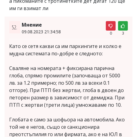
а пикоманите с тротинетките дет дигат 120 ще
им ги взимат ли
Мнение
52.
09.08.2023 21:34:58
0
3
Като се сетя какви са им паркингите и колко е
мудна системата по-добре е следното:
Сваляне на номерата + фиксирана парична
глоба, спрямо промилите (започваща от 5000
лв. за 1.2 примерно; по 500 лв за всеки 0.1
отгоре). При ПТП без жертви, глоба в двоен до
петорен размер в зависимост от демиджа. При
ПТП с жертви (трети лица) умножаваме по 10.
Глобата е само за шофьора на автомобила. Ако
той не е негов, също се санкционира
преотстъпилия го или фирмата, ако е на ЮЛ в