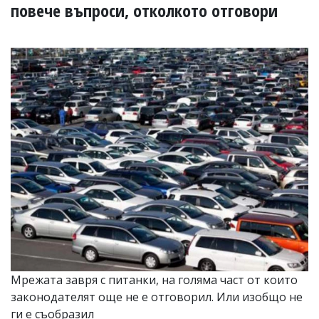
УКРАЙНА
повече въпроси, отколкото отговори
СПОРТ
РАЗСЛЕДВАНЕ
БИЗНЕС
ЮГ
Управители:
Веселин
Василев,
email:
v.vasilev@flagman.bg
Катя
Касабова,
еmail:
k.kassabova@flagman.bg
Главен
редактор:
Иван
Мрежата завря с питанки, на голяма част от които
Колев,
законодателят още не е отговорил. Или изобщо не
email:
office@flagman.bg
ги е съобразил