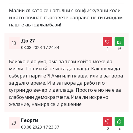
Малии ся като се напълни с конфискувани коли
и като почнат търговете направо не ги виждам
наште автоджамбази!
До 27
30.
08.08.2023 17:24:34
3
15
Близко е до ума, ама за този който може да
мисли. То никой не иска да плаща. Как шели да
съберат парите ?! Ами или плаща, или в затвора
за дълго време. И в затвора да работи от
сутрин до вечер и даплаща. Просто е но не е за
слабоумни демократчета. Има ли искрено
желание, намира се и решение
Георги
29.
08.08.2023 17:23:37
0
8