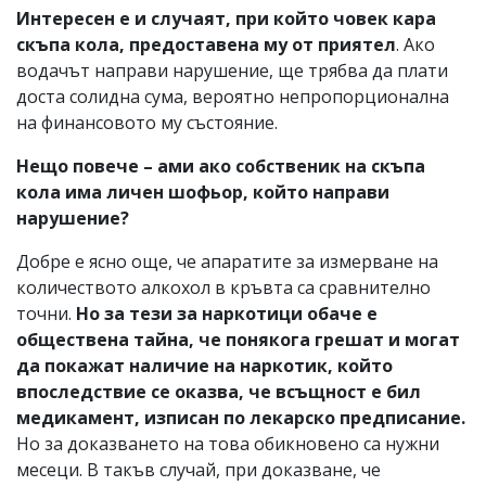
Интересен е и случаят, при който човек кара
скъпа кола, предоставена му от приятел
. Ако
водачът направи нарушение, ще трябва да плати
доста солидна сума, вероятно непропорционална
на финансовото му състояние.
Нещо повече – ами ако собственик на скъпа
кола има личен шофьор, който направи
нарушение?
Добре е ясно още, че апаратите за измерване на
количеството алкохол в кръвта са сравнително
точни.
Но за тези за наркотици обаче е
обществена тайна, че понякога грешат и могат
да покажат наличие на наркотик, който
впоследствие се оказва, че всъщност е бил
медикамент, изписан по лекарско предписание.
Но за доказването на това обикновено са нужни
месеци. В такъв случай, при доказване, че