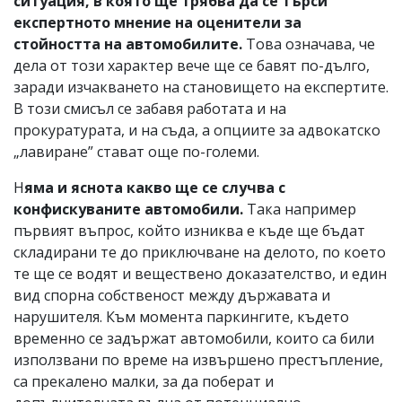
ситуация, в която ще трябва да се търси
експертното мнение на оценители за
стойността на автомобилите.
Това означава, че
дела от този характер вече ще се бавят по-дълго,
заради изчакването на становището на експертите.
В този смисъл се забавя работата и на
прокуратурата, и на съда, а опциите за адвокатско
„лавиране” стават още по-големи.
Н
яма и яснота какво ще се случва с
конфискуваните автомобили.
Така например
първият въпрос, който изниква е къде ще бъдат
складирани те до приключване на делото, по което
те ще се водят и веществено доказателство, и един
вид спорна собственост между държавата и
нарушителя. Към момента паркингите, където
временно се задържат автомобили, които са били
използвани по време на извършено престъпление,
са прекалено малки, за да поберат и