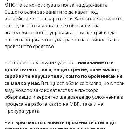
МПС-то се конфискува в полза на държавата.
Същото важи за хванатите да карат под
въздействието на наркотици. Засега единственото
ясно е, че ако водачът не е собственик на
автомобила, който управлява, той ще трябва да
плати на държавата сума, равна на стойността на
превозното средство.
На теория това звучи чудесно –
наказанието е
достатъчно строго, за да стресне, поне малко,
серийните нарушители, които по брой никак не
са малко у нас
. Всъщност обаче се оказва, че в този
вид, новото законодателство е по-скоро
объркващо и вероятно ще доведе до усложнение в
процеса на работа както на МВР, така и на
Прокуратурата.
На първо място с новите промени се стига до