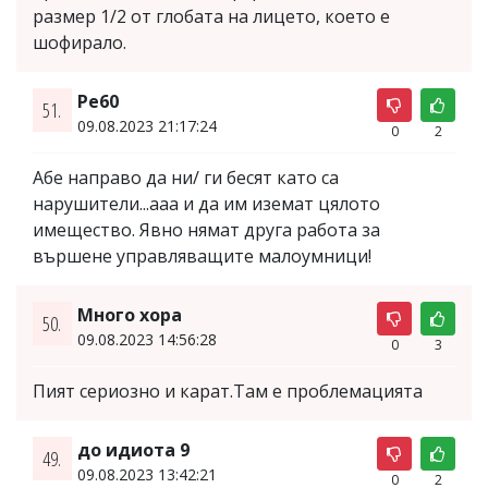
размер 1/2 от глобата на лицето, което е
шофирало.
Pe60
51.
09.08.2023 21:17:24
0
2
Абе направо да ни/ ги бесят като са
нарушители...ааа и да им иземат цялото
имещество. Явно нямат друга работа за
вършене управляващите малоумници!
Много хора
50.
09.08.2023 14:56:28
0
3
Пият сериозно и карат.Там е проблемацията
до идиота 9
49.
09.08.2023 13:42:21
0
2