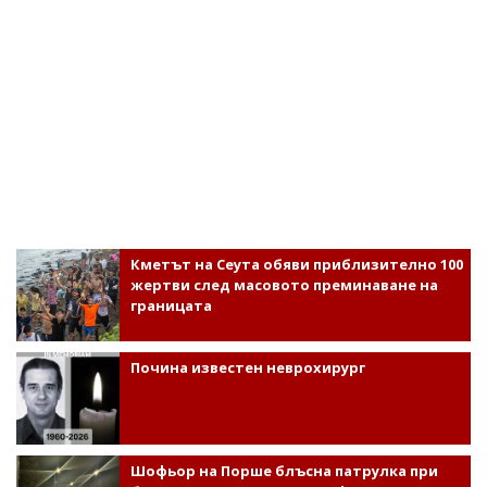
Кметът на Сеута обяви приблизително 100
жертви след масовото преминаване на
границата
Почина известен неврохирург
Шофьор на Порше блъсна патрулка при