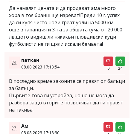
Да намалят цената и да продават ама много
хора в тоя бранш ще изреват!Преди 10 г. успях
да си купя чисто нови греат уоли на 5000 км.
още в гаранция и 3-та за общата сума от 20 000
лв,щото видиш ли някакви пловдивски куци
футболисти не ги щяли искали бемвета!
паткан
28.
08.08.2023 17:18:54
0
24
В последно време законите се правят от балъци
за балъци.
Първите това ги устройва, но но не мога да
разбера защо вторите позволяват да ги правят
на такива.
Ам
27.
08.08.2023 17:18:30