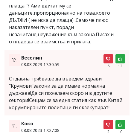
плаща "? Ами вдигат му се
данъците,пропорционално на това,което
ДЪЛЖИ ( не иска да плаща) .Само че плюс
наказателен пункт, поради
незачитане,неуважение към закона.Писах и
откъде да се взаимства и прилага.
Веселин
32.
08.08.2023 17:30:59
6
12
Отдавна трябваше да въведем здрави
"Крумови"закони за да имаме нормална
държава!Да си пожелаем скоро и в другите
сектори!Сещам се за една статия как във Китай
корумпираните политици ги екзекутират!
Коко
31.
08.08.2023 17:27:08
2
10