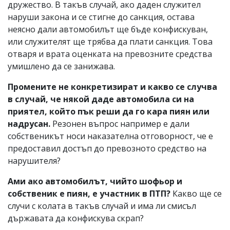
дружество. В такъв случай, ако даден служител
наруши закона и се стигне до санкция, остава
неясно дали автомобилът ще бъде конфискуван,
или служителят ще трябва да плати санкция. Това
отваря и врата оценката на превозните средства
умишлено да се занижава.
Промените не конкретизират и какво се случва
в случай, че някой даде автомобила си на
приятел, който пък реши да го кара пиян или
надрусан.
Резонен въпрос например е дали
собственикът носи наказателна отговорност, че е
предоставил достъп до превозното средство на
нарушителя?
Ами ако автомобилът, чийто шофьор и
собственик е пиян, е участник в ПТП?
Какво ще се
случи с колата в такъв случай и има ли смисъл
държавата да конфискува скрап?