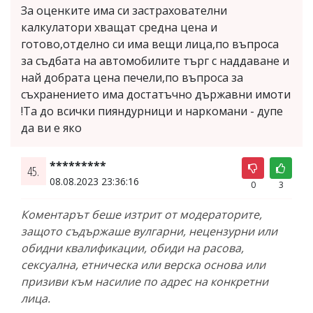
За оценките има си застрахователни
калкулатори хващат средна цена и
готово,отделно си има вещи лица,по въпроса
за съдбата на автомобилите търг с наддаване и
най добрата цена печели,по въпроса за
съхранението има достатъчно държавни имоти
!Та до всички пияндурници и наркомани - дупе
да ви е яко
*********
45.
08.08.2023 23:36:16
0
3
Коментарът беше изтрит от модераторите,
защото съдържаше вулгарни, нецензурни или
обидни квалификации, обиди на расова,
сексуална, етническа или верска основа или
призиви към насилие по адрес на конкретни
лица.