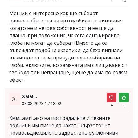
1
16
Мен ми е интересно как ще съберат
равностойността на автомобила от виновния
когато не и негова собственост и не ще да
плаща, при положение, че сега една кирлива
глоба не могат да съберат! Вместо да се
въвеждат подобни екзотики, да бяха пипнали
възможността за принудително събиране на
глоби, включително замяната им с лищаване от
свобода при непращане, щеше да има по-голям
ефект.
Хмм...
26.
08.08.2023 17:18:02
4
7
Хмм...ами ,ако на пострадалите и техните
роднини им писне да чакат," бързото" Бг
правосъдие,цялото задръстено с уклончиви