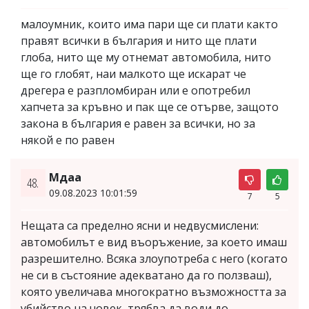
малоумник, които има пари ще си плати както
правят всички в българия и нито ще плати
глоба, нито ще му отнемат автомобила, нито
ще го глобят, наи малкото ще искарат че
дрегера е разпломбиран или е опотребил
хапчета за кръвно и пак ще се отърве, защото
закона в българия е равен за всички, но за
някой е по равен
Мдаа
48.
09.08.2023 10:01:59
7
5
Нещата са пределно ясни и недвусмислени:
автомобилът е вид въоръжение, за което имаш
разрешително. Всяка злоупотреба с него (когато
не си в състояние адекватано да го ползваш),
която увеличава многократно възможността за
убийство на човек, трябва да води до