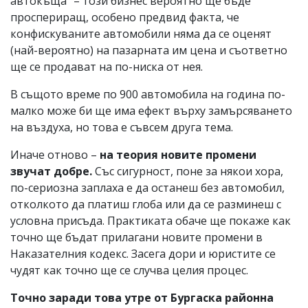
автокъща” – този бизнес вероятно ще бъде
проспериращ, особено предвид факта, че
конфискуваните автомобили няма да се оценят
(най-вероятно) на пазарната им цена и съответно
ще се продават на по-ниска от нея.
В същото време по 900 автомобила на година по-
малко може би ще има ефект върху замърсяването
на въздуха, но това е съвсем друга тема.
Иначе отново –
на теория новите промени
звучат добре.
Със сигурност, поне за някои хора,
по-сериозна заплаха е да останеш без автомобил,
отколкото да платиш глоба или да се разминеш с
условна присъда. Практиката обаче ще покаже как
точно ще бъдат прилагани новите промени в
Наказателния кодекс. Засега дори и юристите се
чудят как точно ще се случва целия процес.
Точно заради това утре от Бургаска районна