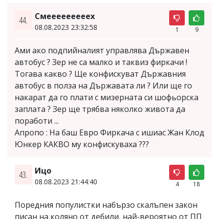
Смееееееееех
44.
08.08.2023 23:32:58
1
9
Ами ако подпийналият управлява Държавен
автобус ? Зер не са малко и таквиз фиркачи !
Тогава какво ? Ще конфискуват Държавния
автобус в полза на Държавата ли ? Или ще го
накарат да го плати с мизерната си шофьорска
заплата ? Зер ще трябва няколко живота да
поработи ...
Апропо : На баш Евро Фиркача с ишиас Жан Клод
Юнкер КАКВО му конфискуваха ???
Ицо
43.
08.08.2023 21:44:40
4
18
Поредния популистки набързо скалъпен закон
писан на коляно от дебили, най-вероятно от ПП