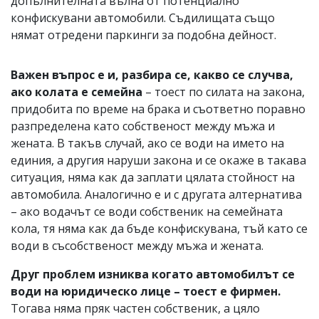
допълнителната вълна от потенциално
конфискувани автомобили. Съдилищата също
нямат отредени паркинги за подобна дейност.
Важен въпрос е и, разбира се, какво се случва,
ако колата е семейна
– тоест по силата на закона,
придобита по време на брака и съответно поравно
разпределена като собственост между мъжа и
жената. В такъв случай, ако се води на името на
единия, а другия наруши закона и се окаже в такава
ситуация, няма как да заплати цялата стойност на
автомобила. Аналогично е и с другата алтернатива
– ако водачът се води собственик на семейната
кола, тя няма как да бъде конфискувана, тъй като се
води в съсобственост между мъжа и жената.
Друг проблем изниква когато автомобилът се
води на юридическо лице – тоест е фирмен.
Тогава няма пряк частен собственик, а цяло